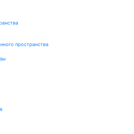
ранства
нного пространства
зы
а