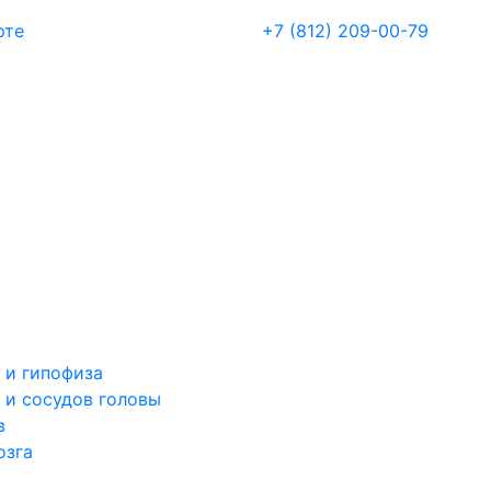
рте
+7 (812) 209-00-79
 и гипофиза
 и сосудов головы
в
озга