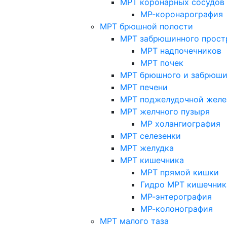
МРТ коронарных сосудов
МР-коронарография
МРТ брюшной полости
МРТ забрюшинного прост
МРТ надпочечников
МРТ почек
МРТ брюшного и забрюши
МРТ печени
МРТ поджелудочной желе
МРТ желчного пузыря
МР холангиография
МРТ селезенки
МРТ желудка
МРТ кишечника
МРТ прямой кишки
Гидро МРТ кишечник
МР-энтерография
МР-колонография
МРТ малого таза