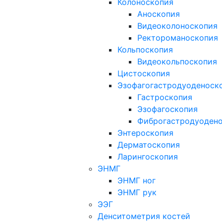
Колоноскопия
Аноскопия
Видеоколоноскопия
Ректороманоскопия
Кольпоскопия
Видеокольпоскопия
Цистоскопия
Эзофагогастродуоденоск
Гастроскопия
Эзофагоскопия
Фиброгастродуоден
Энтероскопия
Дерматоскопия
Ларингоскопия
ЭНМГ
ЭНМГ ног
ЭНМГ рук
ЭЭГ
Денситометрия костей