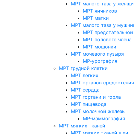
МРТ малого таза у женщи
МРТ яичников
МРТ матки
МРТ малого таза у мужчи
МРТ предстательной
МРТ полового члена
МРТ мошонки
МРТ мочевого пузыря
МР-урография
МРТ грудной клетки
МРТ легких
МРТ органов средостения
МРТ сердца
МРТ гортани и горла
МРТ пищевода
МРТ молочной железы
МР-маммография
МРТ мягких тканей
МРТ мягких тканей шеи