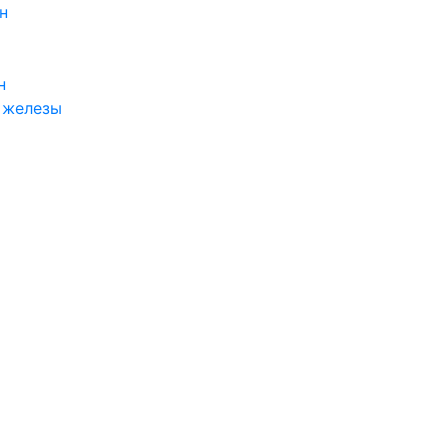
н
н
 железы