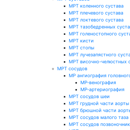
МРТ коленного сустава
МРТ плечевого сустава
МРТ локтевого сустава
МРТ тазобедренных суст
МРТ голеностопного суст
МРТ кисти
МРТ стопы
МРТ лучезапястного суст
МРТ височно-челюстных 
МРТ сосудов
МР ангиография головног
МР-венография
МР-артериография
МРТ сосудов шеи
МРТ грудной части аорты
МРТ брюшной части аорт
МРТ сосудов малого таза
МРТ сосудов позвоночник