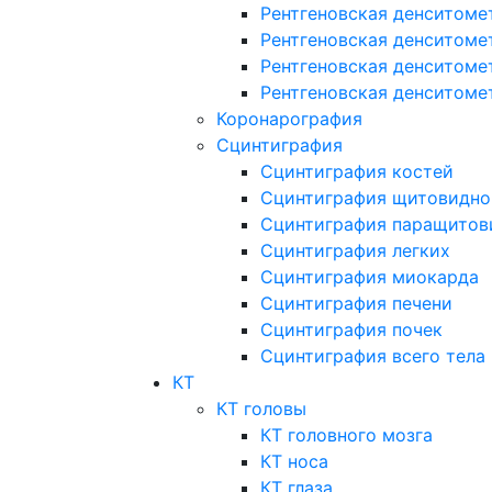
Рентгеновская денситоме
Рентгеновская денситоме
Рентгеновская денситоме
Рентгеновская денситоме
Коронарография
Сцинтиграфия
Сцинтиграфия костей
Сцинтиграфия щитовидно
Сцинтиграфия паращитов
Сцинтиграфия легких
Сцинтиграфия миокарда
Сцинтиграфия печени
Сцинтиграфия почек
Сцинтиграфия всего тела
КТ
КТ головы
КТ головного мозга
КТ носа
КТ глаза