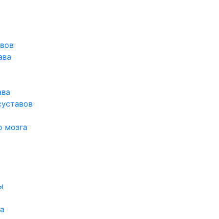
авов
ава
ава
суставов
о мозга
ы
а