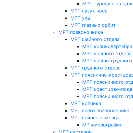
МРТ турецкого седл
МРТ пазух носа
МРТ уха
МРТ глазных орбит
МРТ позвоночника
МРТ шейного отдела
МРТ краниовертебра
МРТ шейного отдела 
МРТ шейно-грудного
МРТ грудного отдела
МРТ пояснично-крестцово
МРТ поясничного от
МРТ крестцово-подв
МРТ поясничного от
МРТ копчика
МРТ всего позвоночника
МРТ спинного мозга
МР-миелография
МРТ суставов