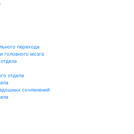
а
льного перехода
и головного мозга
 отдела
го отдела
дела
здошных сочленений
дела