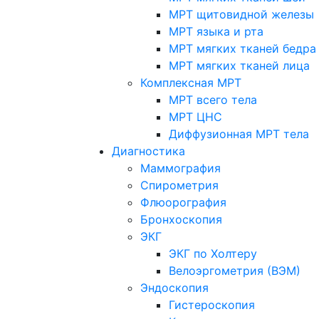
МРТ щитовидной железы
МРТ языка и рта
МРТ мягких тканей бедра
МРТ мягких тканей лица
Комплексная МРТ
МРТ всего тела
МРТ ЦНС
Диффузионная МРТ тела
Диагностика
Маммография
Спирометрия
Флюорография
Бронхоскопия
ЭКГ
ЭКГ по Холтеру
Велоэргометрия (ВЭМ)
Эндоскопия
Гистероскопия