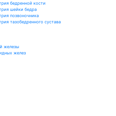
трия бедренной кости
трия шейки бедра
трия позвоночника
трия тазобедренного сустава
й железы
идных желез