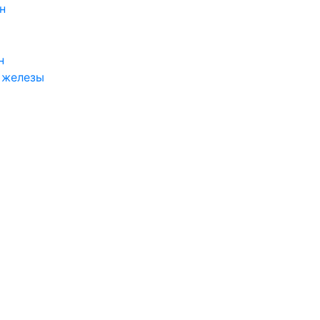
н
н
 железы