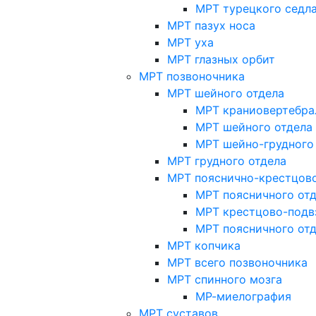
МРТ турецкого седл
МРТ пазух носа
МРТ уха
МРТ глазных орбит
МРТ позвоночника
МРТ шейного отдела
МРТ краниовертебра
МРТ шейного отдела 
МРТ шейно-грудного
МРТ грудного отдела
МРТ пояснично-крестцово
МРТ поясничного от
МРТ крестцово-подв
МРТ поясничного от
МРТ копчика
МРТ всего позвоночника
МРТ спинного мозга
МР-миелография
МРТ суставов