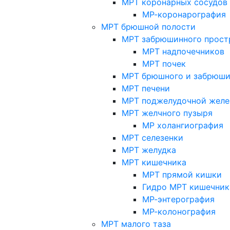
МРТ коронарных сосудов
МР-коронарография
МРТ брюшной полости
МРТ забрюшинного прост
МРТ надпочечников
МРТ почек
МРТ брюшного и забрюши
МРТ печени
МРТ поджелудочной желе
МРТ желчного пузыря
МР холангиография
МРТ селезенки
МРТ желудка
МРТ кишечника
МРТ прямой кишки
Гидро МРТ кишечник
МР-энтерография
МР-колонография
МРТ малого таза