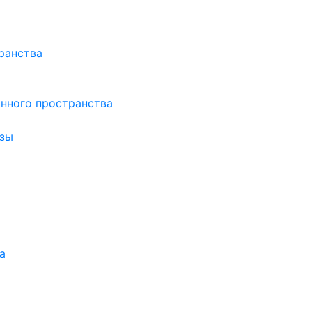
ранства
нного пространства
зы
а