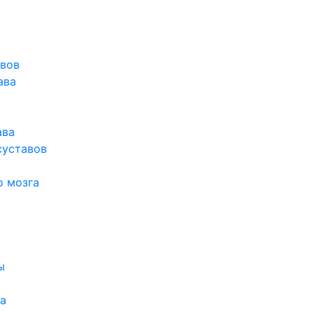
авов
ава
ава
суставов
о мозга
ы
а