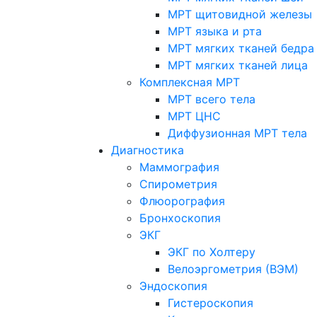
МРТ щитовидной железы
МРТ языка и рта
МРТ мягких тканей бедра
МРТ мягких тканей лица
Комплексная МРТ
МРТ всего тела
МРТ ЦНС
Диффузионная МРТ тела
Диагностика
Маммография
Спирометрия
Флюорография
Бронхоскопия
ЭКГ
ЭКГ по Холтеру
Велоэргометрия (ВЭМ)
Эндоскопия
Гистероскопия