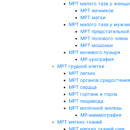
МРТ малого таза у женщи
МРТ яичников
МРТ матки
МРТ малого таза у мужчи
МРТ предстательной
МРТ полового члена
МРТ мошонки
МРТ мочевого пузыря
МР-урография
МРТ грудной клетки
МРТ легких
МРТ органов средостения
МРТ сердца
МРТ гортани и горла
МРТ пищевода
МРТ молочной железы
МР-маммография
МРТ мягких тканей
МРТ мягких тканей шеи