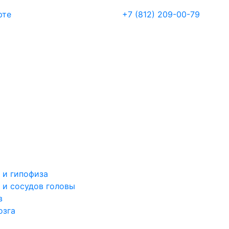
рте
+7 (812) 209-00-79
 и гипофиза
 и сосудов головы
в
озга