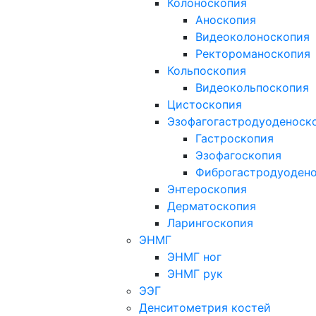
Колоноскопия
Аноскопия
Видеоколоноскопия
Ректороманоскопия
Кольпоскопия
Видеокольпоскопия
Цистоскопия
Эзофагогастродуоденоск
Гастроскопия
Эзофагоскопия
Фиброгастродуоден
Энтероскопия
Дерматоскопия
Ларингоскопия
ЭНМГ
ЭНМГ ног
ЭНМГ рук
ЭЭГ
Денситометрия костей