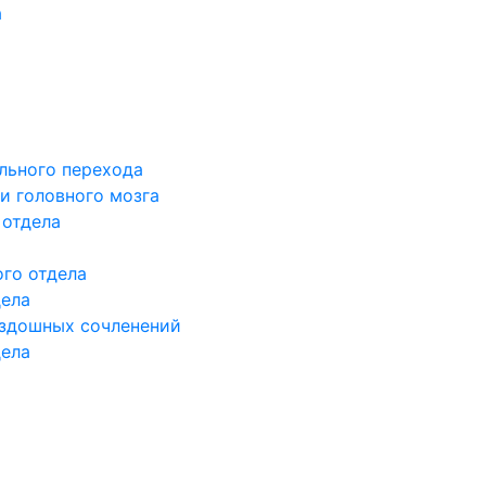
а
льного перехода
и головного мозга
 отдела
го отдела
дела
здошных сочленений
дела