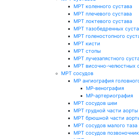
МРТ коленного сустава
МРТ плечевого сустава
МРТ локтевого сустава
МРТ тазобедренных суст
МРТ голеностопного суст
МРТ кисти
МРТ стопы
МРТ лучезапястного суст
МРТ височно-челюстных 
МРТ сосудов
МР ангиография головног
МР-венография
МР-артериография
МРТ сосудов шеи
МРТ грудной части аорты
МРТ брюшной части аорт
МРТ сосудов малого таза
МРТ сосудов позвоночник