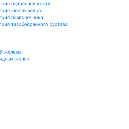
трия бедренной кости
трия шейки бедра
трия позвоночника
трия тазобедренного сустава
й железы
идных желез