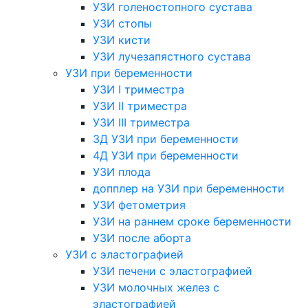
УЗИ голеностопного сустава
УЗИ стопы
УЗИ кисти
УЗИ лучезапястного сустава
УЗИ при беременности
УЗИ I триместра
УЗИ II триместра
УЗИ III триместра
3Д УЗИ при беременности
4Д УЗИ при беременности
УЗИ плода
допплер на УЗИ при беременности
УЗИ фетометрия
УЗИ на раннем сроке беременности
УЗИ после аборта
УЗИ с эластографией
УЗИ печени с эластографией
УЗИ молочных желез с
эластографией