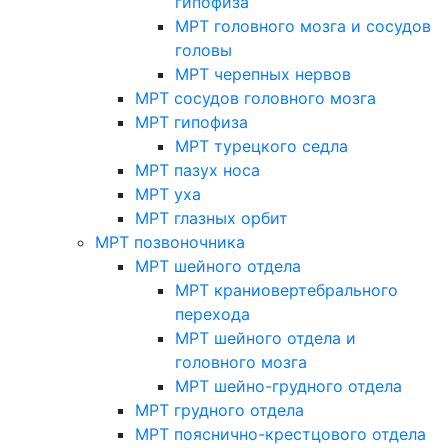
гипофиза
МРТ головного мозга и сосудов
головы
МРТ черепных нервов
МРТ сосудов головного мозга
МРТ гипофиза
МРТ турецкого седла
МРТ пазух носа
МРТ уха
МРТ глазных орбит
МРТ позвоночника
МРТ шейного отдела
МРТ краниовертебрального
перехода
МРТ шейного отдела и
головного мозга
МРТ шейно-грудного отдела
МРТ грудного отдела
МРТ пояснично-крестцового отдела