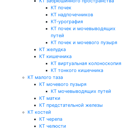
КТ забрюшинного пространства
КТ почек
КТ надпочечников
КТ-урография
КТ почек и мочевыводящих
путей
КТ почек и мочевого пузыря
КТ желудка
КТ кишечника
КТ виртуальная колоноскопия
КТ тонкого кишечника
КТ малого таза
КТ мочевого пузыря
КТ мочевыводящих путей
КТ матки
КТ предстательной железы
КТ костей
КТ черепа
КТ челюсти