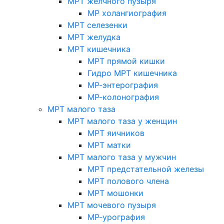
МРТ желчного пузыря
МР холангиография
МРТ селезенки
МРТ желудка
МРТ кишечника
МРТ прямой кишки
Гидро МРТ кишечника
МР-энтерография
МР-колонография
МРТ малого таза
МРТ малого таза у женщин
МРТ яичников
МРТ матки
МРТ малого таза у мужчин
МРТ предстательной железы
МРТ полового члена
МРТ мошонки
МРТ мочевого пузыря
МР-урография