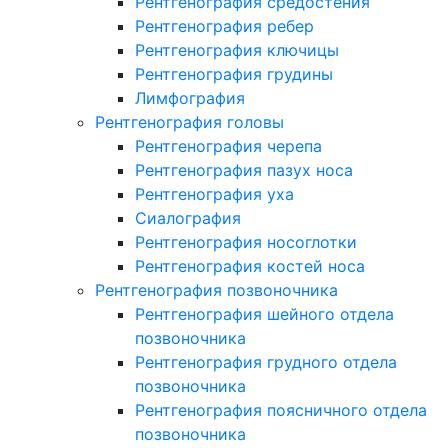
Рентгенография средостения
Рентгенография ребер
Рентгенография ключицы
Рентгенография грудины
Лимфография
Рентгенография головы
Рентгенография черепа
Рентгенография пазух носа
Рентгенография уха
Сиалография
Рентгенография носоглотки
Рентгенография костей носа
Рентгенография позвоночника
Рентгенография шейного отдела
позвоночника
Рентгенография грудного отдела
позвоночника
Рентгенография поясничного отдела
позвоночника