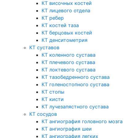
КТ височных костей
КТ лицевого отдела
КТ ребер
КТ костей таза
КТ берцовых костей
КТ денситометрия
КТ суставов
КТ коленного сустава
КТ плечевого сустава
КТ локтевого сустава
КТ тазобедренного сустава
КТ голеностопного сустава
КТ стопы
КТ кисти
КТ лучезапястного сустава
КТ сосудов
КТ ангиография головного мозга
КТ ангиография шеи
КТ ангиография легких