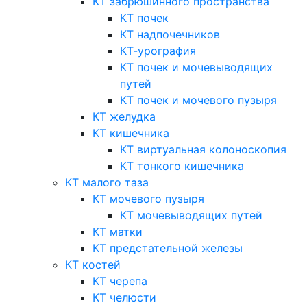
КТ забрюшинного пространства
КТ почек
КТ надпочечников
КТ-урография
КТ почек и мочевыводящих
путей
КТ почек и мочевого пузыря
КТ желудка
КТ кишечника
КТ виртуальная колоноскопия
КТ тонкого кишечника
КТ малого таза
КТ мочевого пузыря
КТ мочевыводящих путей
КТ матки
КТ предстательной железы
КТ костей
КТ черепа
КТ челюсти