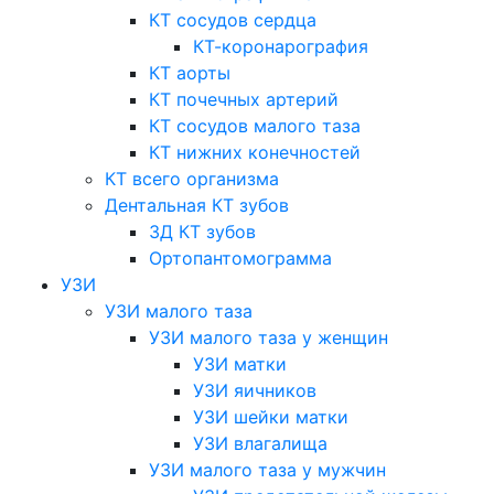
КТ сосудов сердца
КТ-коронарография
КТ аорты
КТ почечных артерий
КТ сосудов малого таза
КТ нижних конечностей
КТ всего организма
Дентальная КТ зубов
3Д КТ зубов
Ортопантомограмма
УЗИ
УЗИ малого таза
УЗИ малого таза у женщин
УЗИ матки
УЗИ яичников
УЗИ шейки матки
УЗИ влагалища
УЗИ малого таза у мужчин