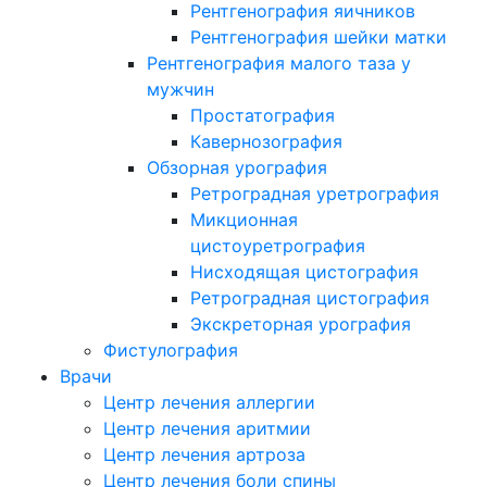
Рентгенография яичников
Рентгенография шейки матки
Рентгенография малого таза у
мужчин
Простатография
Кавернозография
Обзорная урография
Ретроградная уретрография
Микционная
цистоуретрография
Нисходящая цистография
Ретроградная цистография
Экскреторная урография
Фистулография
Врачи
Центр лечения аллергии
Центр лечения аритмии
Центр лечения артроза
Центр лечения боли спины