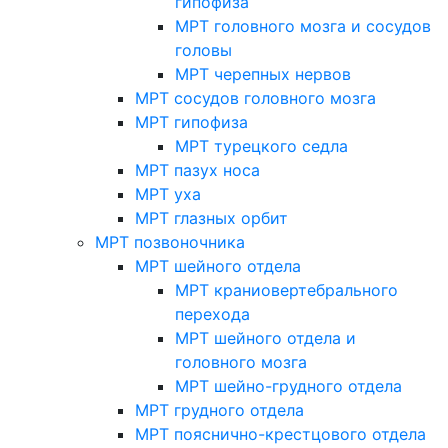
гипофиза
МРТ головного мозга и сосудов
головы
МРТ черепных нервов
МРТ сосудов головного мозга
МРТ гипофиза
МРТ турецкого седла
МРТ пазух носа
МРТ уха
МРТ глазных орбит
МРТ позвоночника
МРТ шейного отдела
МРТ краниовертебрального
перехода
МРТ шейного отдела и
головного мозга
МРТ шейно-грудного отдела
МРТ грудного отдела
МРТ пояснично-крестцового отдела