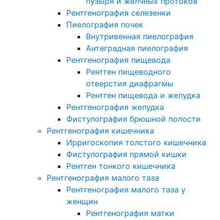
пузыря и желчных протоков
Рентгенография селезенки
Пиелография почек
Внутривенная пиелография
Антеградная пиелография
Рентгенография пищевода
Рентген пищеводного
отверстия диафрагмы
Рентген пищевода и желудка
Рентгенография желудка
Фистулография брюшной полости
Рентгенография кишечника
Ирригоскопия толстого кишечника
Фистулография прямой кишки
Рентген тонкого кишечника
Рентгенография малого таза
Рентгенография малого таза у
женщин
Рентгенография матки