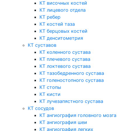
КТ височных костей
КТ лицевого отдела
КТ ребер
КТ костей таза
КТ берцовых костей
КТ денситометрия
КТ суставов
КТ коленного сустава
КТ плечевого сустава
КТ локтевого сустава
КТ тазобедренного сустава
КТ голеностопного сустава
КТ стопы
КТ кисти
КТ лучезапястного сустава
КТ сосудов
КТ ангиография головного мозга
КТ ангиография шеи
КТ ангиография легких