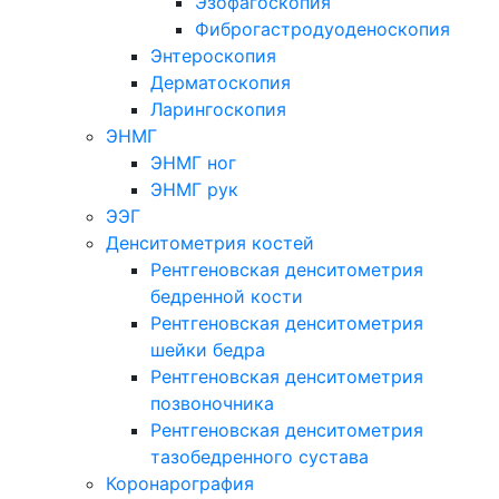
Эзофагоскопия
Фиброгастродуоденоскопия
Энтероскопия
Дерматоскопия
Ларингоскопия
ЭНМГ
ЭНМГ ног
ЭНМГ рук
ЭЭГ
Денситометрия костей
Рентгеновская денситометрия
бедренной кости
Рентгеновская денситометрия
шейки бедра
Рентгеновская денситометрия
позвоночника
Рентгеновская денситометрия
тазобедренного сустава
Коронарография