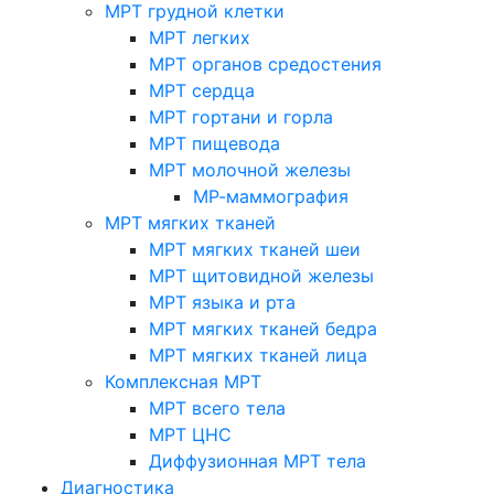
МРТ грудной клетки
МРТ легких
МРТ органов средостения
МРТ сердца
МРТ гортани и горла
МРТ пищевода
МРТ молочной железы
МР-маммография
МРТ мягких тканей
МРТ мягких тканей шеи
МРТ щитовидной железы
МРТ языка и рта
МРТ мягких тканей бедра
МРТ мягких тканей лица
Комплексная МРТ
МРТ всего тела
МРТ ЦНС
Диффузионная МРТ тела
Диагностика