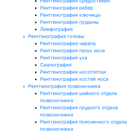
Рентгенография средостения
Рентгенография ребер
Рентгенография ключицы
Рентгенография грудины
Лимфография
Рентгенография головы
Рентгенография черепа
Рентгенография пазух носа
Рентгенография уха
Сиалография
Рентгенография носоглотки
Рентгенография костей носа
Рентгенография позвоночника
Рентгенография шейного отдела
позвоночника
Рентгенография грудного отдела
позвоночника
Рентгенография поясничного отдела
позвоночника