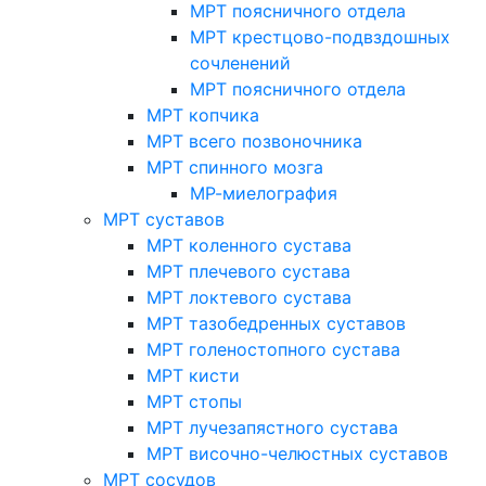
МРТ поясничного отдела
МРТ крестцово-подвздошных
сочленений
МРТ поясничного отдела
МРТ копчика
МРТ всего позвоночника
МРТ спинного мозга
МР-миелография
МРТ суставов
МРТ коленного сустава
МРТ плечевого сустава
МРТ локтевого сустава
МРТ тазобедренных суставов
МРТ голеностопного сустава
МРТ кисти
МРТ стопы
МРТ лучезапястного сустава
МРТ височно-челюстных суставов
МРТ сосудов