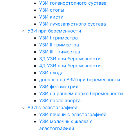
УЗИ голеностопного сустава
УЗИ стопы
УЗИ кисти
УЗИ лучезапястного сустава
УЗИ при беременности
УЗИ I триместра
УЗИ II триместра
УЗИ III триместра
3Д УЗИ при беременности
4Д УЗИ при беременности
УЗИ плода
допплер на УЗИ при беременности
УЗИ фетометрия
УЗИ на раннем сроке беременности
УЗИ после аборта
УЗИ с эластографией
УЗИ печени с эластографией
УЗИ молочных желез с
эластографией