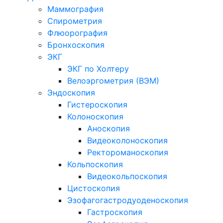
Маммография
Спирометрия
Флюорография
Бронхоскопия
ЭКГ
ЭКГ по Холтеру
Велоэргометрия (ВЭМ)
Эндоскопия
Гистероскопия
Колоноскопия
Аноскопия
Видеоколоноскопия
Ректороманоскопия
Кольпоскопия
Видеокольпоскопия
Цистоскопия
Эзофагогастродуоденоскопия
Гастроскопия