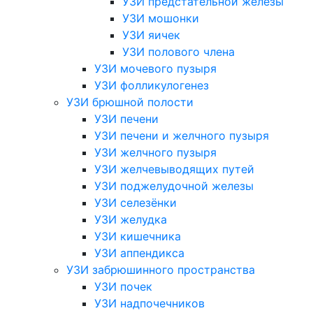
УЗИ предстательной железы
УЗИ мошонки
УЗИ яичек
УЗИ полового члена
УЗИ мочевого пузыря
УЗИ фолликулогенез
УЗИ брюшной полости
УЗИ печени
УЗИ печени и желчного пузыря
УЗИ желчного пузыря
УЗИ желчевыводящих путей
УЗИ поджелудочной железы
УЗИ селезёнки
УЗИ желудка
УЗИ кишечника
УЗИ аппендикса
УЗИ забрюшинного пространства
УЗИ почек
УЗИ надпочечников