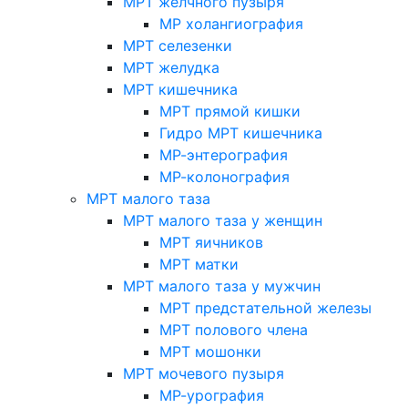
МРТ желчного пузыря
МР холангиография
МРТ селезенки
МРТ желудка
МРТ кишечника
МРТ прямой кишки
Гидро МРТ кишечника
МР-энтерография
МР-колонография
МРТ малого таза
МРТ малого таза у женщин
МРТ яичников
МРТ матки
МРТ малого таза у мужчин
МРТ предстательной железы
МРТ полового члена
МРТ мошонки
МРТ мочевого пузыря
МР-урография