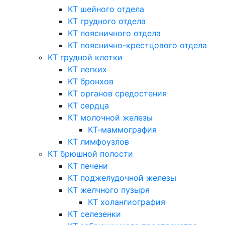
КТ шейного отдела
КТ грудного отдела
КТ поясничного отдела
КТ пояснично-крестцового отдела
КТ грудной клетки
КТ легких
КТ бронхов
КТ органов средостения
КТ сердца
КТ молочной железы
КТ-маммография
КТ лимфоузлов
КТ брюшной полости
КТ печени
КТ поджелудочной железы
КТ желчного пузыря
КТ холангиография
КТ селезенки