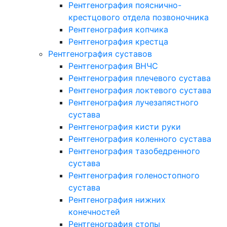
Рентгенография пояснично-
крестцового отдела позвоночника
Рентгенография копчика
Рентгенография крестца
Рентгенография суставов
Рентгенография ВНЧС
Рентгенография плечевого сустава
Рентгенография локтевого сустава
Рентгенография лучезапястного
сустава
Рентгенография кисти руки
Рентгенография коленного сустава
Рентгенография тазобедренного
сустава
Рентгенография голеностопного
сустава
Рентгенография нижних
конечностей
Рентгенография стопы