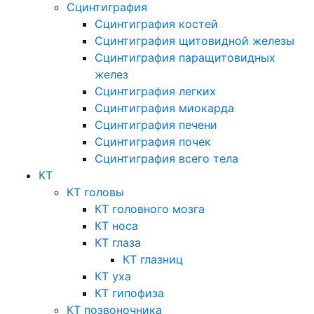
Сцинтиграфия
Сцинтиграфия костей
Сцинтиграфия щитовидной железы
Сцинтиграфия паращитовидных
желез
Сцинтиграфия легких
Сцинтиграфия миокарда
Сцинтиграфия печени
Сцинтиграфия почек
Сцинтиграфия всего тела
КТ
КТ головы
КТ головного мозга
КТ носа
КТ глаза
КТ глазниц
КТ уха
КТ гипофиза
КТ позвоночника