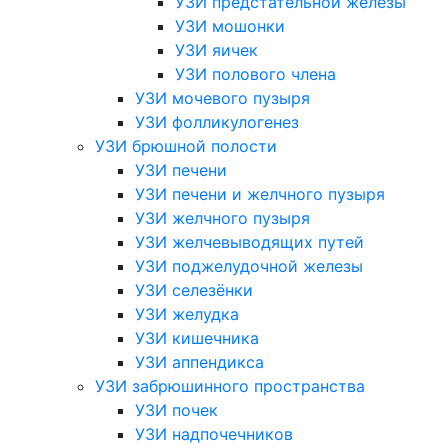
УЗИ предстательной железы
УЗИ мошонки
УЗИ яичек
УЗИ полового члена
УЗИ мочевого пузыря
УЗИ фолликулогенез
УЗИ брюшной полости
УЗИ печени
УЗИ печени и желчного пузыря
УЗИ желчного пузыря
УЗИ желчевыводящих путей
УЗИ поджелудочной железы
УЗИ селезёнки
УЗИ желудка
УЗИ кишечника
УЗИ аппендикса
УЗИ забрюшинного пространства
УЗИ почек
УЗИ надпочечников