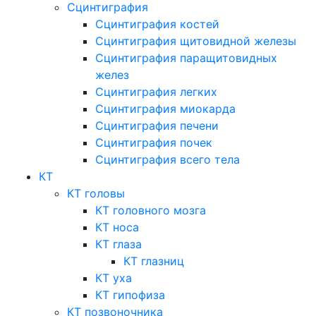
Сцинтиграфия
Сцинтиграфия костей
Сцинтиграфия щитовидной железы
Сцинтиграфия паращитовидных
желез
Сцинтиграфия легких
Сцинтиграфия миокарда
Сцинтиграфия печени
Сцинтиграфия почек
Сцинтиграфия всего тела
КТ
КТ головы
КТ головного мозга
КТ носа
КТ глаза
КТ глазниц
КТ уха
КТ гипофиза
КТ позвоночника