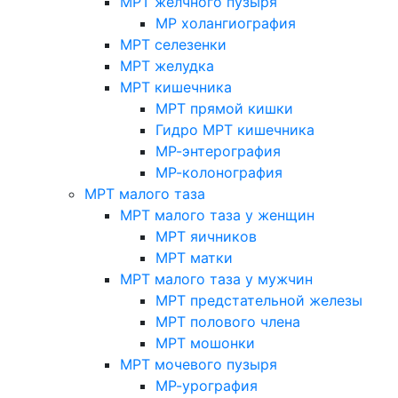
МРТ желчного пузыря
МР холангиография
МРТ селезенки
МРТ желудка
МРТ кишечника
МРТ прямой кишки
Гидро МРТ кишечника
МР-энтерография
МР-колонография
МРТ малого таза
МРТ малого таза у женщин
МРТ яичников
МРТ матки
МРТ малого таза у мужчин
МРТ предстательной железы
МРТ полового члена
МРТ мошонки
МРТ мочевого пузыря
МР-урография