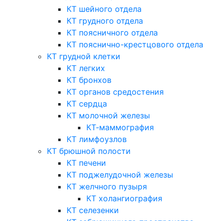
КТ шейного отдела
КТ грудного отдела
КТ поясничного отдела
КТ пояснично-крестцового отдела
КТ грудной клетки
КТ легких
КТ бронхов
КТ органов средостения
КТ сердца
КТ молочной железы
КТ-маммография
КТ лимфоузлов
КТ брюшной полости
КТ печени
КТ поджелудочной железы
КТ желчного пузыря
КТ холангиография
КТ селезенки