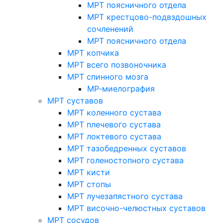
МРТ поясничного отдела
МРТ крестцово-подвздошных
сочленений
МРТ поясничного отдела
МРТ копчика
МРТ всего позвоночника
МРТ спинного мозга
МР-миелография
МРТ суставов
МРТ коленного сустава
МРТ плечевого сустава
МРТ локтевого сустава
МРТ тазобедренных суставов
МРТ голеностопного сустава
МРТ кисти
МРТ стопы
МРТ лучезапястного сустава
МРТ височно-челюстных суставов
МРТ сосудов