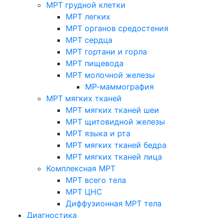
МРТ грудной клетки
МРТ легких
МРТ органов средостения
МРТ сердца
МРТ гортани и горла
МРТ пищевода
МРТ молочной железы
МР-маммография
МРТ мягких тканей
МРТ мягких тканей шеи
МРТ щитовидной железы
МРТ языка и рта
МРТ мягких тканей бедра
МРТ мягких тканей лица
Комплексная МРТ
МРТ всего тела
МРТ ЦНС
Диффузионная МРТ тела
Диагностика