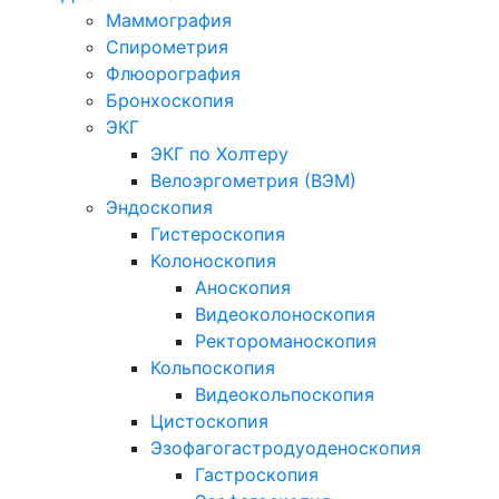
Маммография
Спирометрия
Флюорография
Бронхоскопия
ЭКГ
ЭКГ по Холтеру
Велоэргометрия (ВЭМ)
Эндоскопия
Гистероскопия
Колоноскопия
Аноскопия
Видеоколоноскопия
Ректороманоскопия
Кольпоскопия
Видеокольпоскопия
Цистоскопия
Эзофагогастродуоденоскопия
Гастроскопия