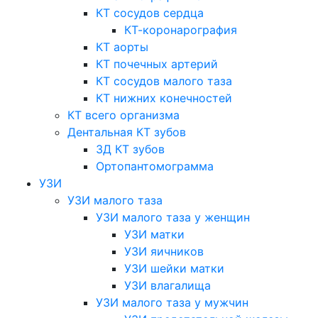
КТ сосудов сердца
КТ-коронарография
КТ аорты
КТ почечных артерий
КТ сосудов малого таза
КТ нижних конечностей
КТ всего организма
Дентальная КТ зубов
3Д КТ зубов
Ортопантомограмма
УЗИ
УЗИ малого таза
УЗИ малого таза у женщин
УЗИ матки
УЗИ яичников
УЗИ шейки матки
УЗИ влагалища
УЗИ малого таза у мужчин