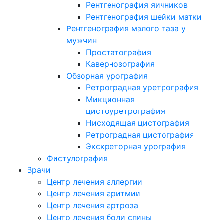
Рентгенография яичников
Рентгенография шейки матки
Рентгенография малого таза у
мужчин
Простатография
Кавернозография
Обзорная урография
Ретроградная уретрография
Микционная
цистоуретрография
Нисходящая цистография
Ретроградная цистография
Экскреторная урография
Фистулография
Врачи
Центр лечения аллергии
Центр лечения аритмии
Центр лечения артроза
Центр лечения боли спины