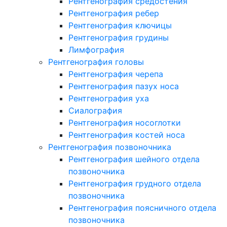
Рентгенография средостения
Рентгенография ребер
Рентгенография ключицы
Рентгенография грудины
Лимфография
Рентгенография головы
Рентгенография черепа
Рентгенография пазух носа
Рентгенография уха
Сиалография
Рентгенография носоглотки
Рентгенография костей носа
Рентгенография позвоночника
Рентгенография шейного отдела
позвоночника
Рентгенография грудного отдела
позвоночника
Рентгенография поясничного отдела
позвоночника