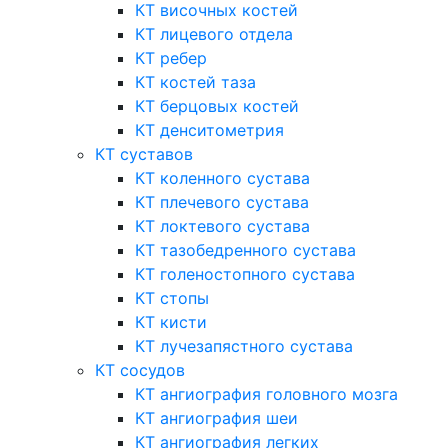
КТ височных костей
КТ лицевого отдела
КТ ребер
КТ костей таза
КТ берцовых костей
КТ денситометрия
КТ суставов
КТ коленного сустава
КТ плечевого сустава
КТ локтевого сустава
КТ тазобедренного сустава
КТ голеностопного сустава
КТ стопы
КТ кисти
КТ лучезапястного сустава
КТ сосудов
КТ ангиография головного мозга
КТ ангиография шеи
КТ ангиография легких