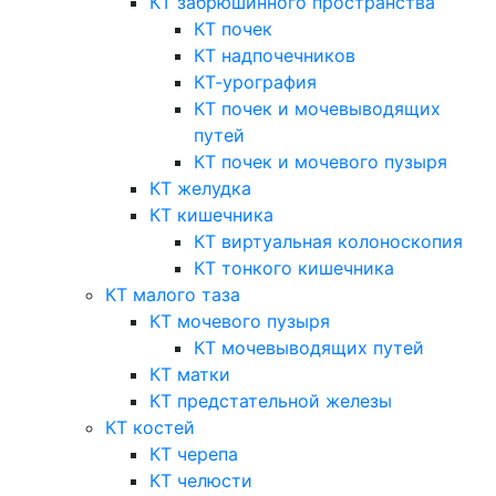
КТ забрюшинного пространства
КТ почек
КТ надпочечников
КТ-урография
КТ почек и мочевыводящих
путей
КТ почек и мочевого пузыря
КТ желудка
КТ кишечника
КТ виртуальная колоноскопия
КТ тонкого кишечника
КТ малого таза
КТ мочевого пузыря
КТ мочевыводящих путей
КТ матки
КТ предстательной железы
КТ костей
КТ черепа
КТ челюсти