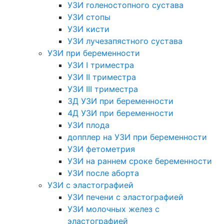
УЗИ голеностопного сустава
УЗИ стопы
УЗИ кисти
УЗИ лучезапястного сустава
УЗИ при беременности
УЗИ I триместра
УЗИ II триместра
УЗИ III триместра
3Д УЗИ при беременности
4Д УЗИ при беременности
УЗИ плода
допплер на УЗИ при беременности
УЗИ фетометрия
УЗИ на раннем сроке беременности
УЗИ после аборта
УЗИ с эластографией
УЗИ печени с эластографией
УЗИ молочных желез с
эластографией