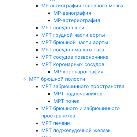
МР ангиография головного мозга
МР-венография
МР-артериография
МРТ сосудов шеи
МРТ грудной части аорты
МРТ брюшной части аорты
МРТ сосудов малого таза
МРТ сосудов позвоночника
МРТ коронарных сосудов
МР-коронарография
МРТ брюшной полости
МРТ забрюшинного пространства
МРТ надпочечников
МРТ почек
МРТ брюшного и забрюшинного
пространства
МРТ печени
МРТ поджелудочной железы