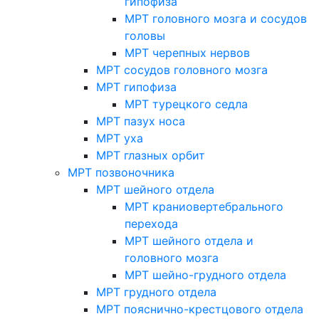
гипофиза
МРТ головного мозга и сосудов
головы
МРТ черепных нервов
МРТ сосудов головного мозга
МРТ гипофиза
МРТ турецкого седла
МРТ пазух носа
МРТ уха
МРТ глазных орбит
МРТ позвоночника
МРТ шейного отдела
МРТ краниовертебрального
перехода
МРТ шейного отдела и
головного мозга
МРТ шейно-грудного отдела
МРТ грудного отдела
МРТ пояснично-крестцового отдела