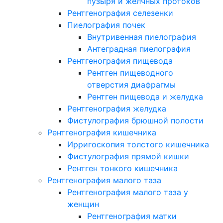
пузыря и желчных протоков
Рентгенография селезенки
Пиелография почек
Внутривенная пиелография
Антеградная пиелография
Рентгенография пищевода
Рентген пищеводного
отверстия диафрагмы
Рентген пищевода и желудка
Рентгенография желудка
Фистулография брюшной полости
Рентгенография кишечника
Ирригоскопия толстого кишечника
Фистулография прямой кишки
Рентген тонкого кишечника
Рентгенография малого таза
Рентгенография малого таза у
женщин
Рентгенография матки