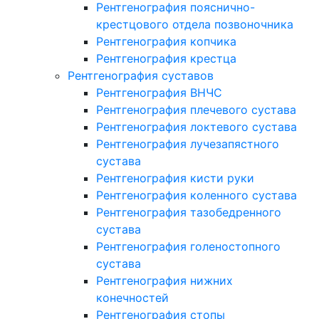
Рентгенография пояснично-
крестцового отдела позвоночника
Рентгенография копчика
Рентгенография крестца
Рентгенография суставов
Рентгенография ВНЧС
Рентгенография плечевого сустава
Рентгенография локтевого сустава
Рентгенография лучезапястного
сустава
Рентгенография кисти руки
Рентгенография коленного сустава
Рентгенография тазобедренного
сустава
Рентгенография голеностопного
сустава
Рентгенография нижних
конечностей
Рентгенография стопы