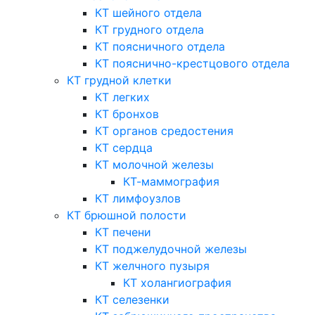
КТ шейного отдела
КТ грудного отдела
КТ поясничного отдела
КТ пояснично-крестцового отдела
КТ грудной клетки
КТ легких
КТ бронхов
КТ органов средостения
КТ сердца
КТ молочной железы
КТ-маммография
КТ лимфоузлов
КТ брюшной полости
КТ печени
КТ поджелудочной железы
КТ желчного пузыря
КТ холангиография
КТ селезенки