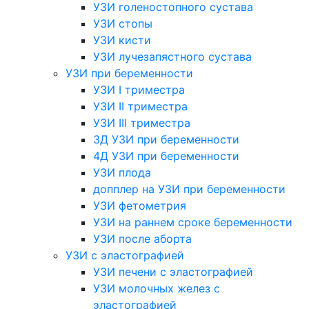
УЗИ голеностопного сустава
УЗИ стопы
УЗИ кисти
УЗИ лучезапястного сустава
УЗИ при беременности
УЗИ I триместра
УЗИ II триместра
УЗИ III триместра
3Д УЗИ при беременности
4Д УЗИ при беременности
УЗИ плода
допплер на УЗИ при беременности
УЗИ фетометрия
УЗИ на раннем сроке беременности
УЗИ после аборта
УЗИ с эластографией
УЗИ печени с эластографией
УЗИ молочных желез с
эластографией