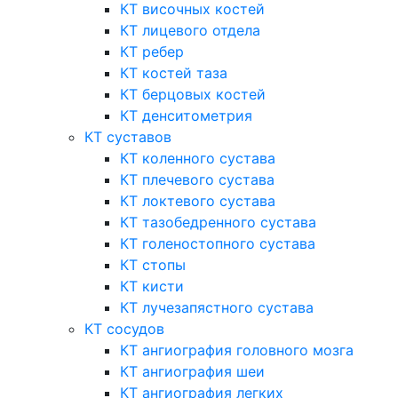
КТ височных костей
КТ лицевого отдела
КТ ребер
КТ костей таза
КТ берцовых костей
КТ денситометрия
КТ суставов
КТ коленного сустава
КТ плечевого сустава
КТ локтевого сустава
КТ тазобедренного сустава
КТ голеностопного сустава
КТ стопы
КТ кисти
КТ лучезапястного сустава
КТ сосудов
КТ ангиография головного мозга
КТ ангиография шеи
КТ ангиография легких