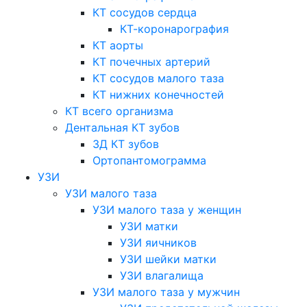
КТ сосудов сердца
КТ-коронарография
КТ аорты
КТ почечных артерий
КТ сосудов малого таза
КТ нижних конечностей
КТ всего организма
Дентальная КТ зубов
3Д КТ зубов
Ортопантомограмма
УЗИ
УЗИ малого таза
УЗИ малого таза у женщин
УЗИ матки
УЗИ яичников
УЗИ шейки матки
УЗИ влагалища
УЗИ малого таза у мужчин