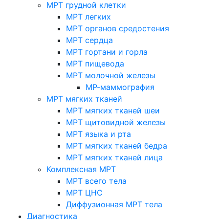
МРТ грудной клетки
МРТ легких
МРТ органов средостения
МРТ сердца
МРТ гортани и горла
МРТ пищевода
МРТ молочной железы
МР-маммография
МРТ мягких тканей
МРТ мягких тканей шеи
МРТ щитовидной железы
МРТ языка и рта
МРТ мягких тканей бедра
МРТ мягких тканей лица
Комплексная МРТ
МРТ всего тела
МРТ ЦНС
Диффузионная МРТ тела
Диагностика