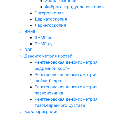
Эзофагоскопия
Фиброгастродуоденоскопия
Энтероскопия
Дерматоскопия
Ларингоскопия
ЭНМГ
ЭНМГ ног
ЭНМГ рук
ЭЭГ
Денситометрия костей
Рентгеновская денситометрия
бедренной кости
Рентгеновская денситометрия
шейки бедра
Рентгеновская денситометрия
позвоночника
Рентгеновская денситометрия
тазобедренного сустава
Коронарография