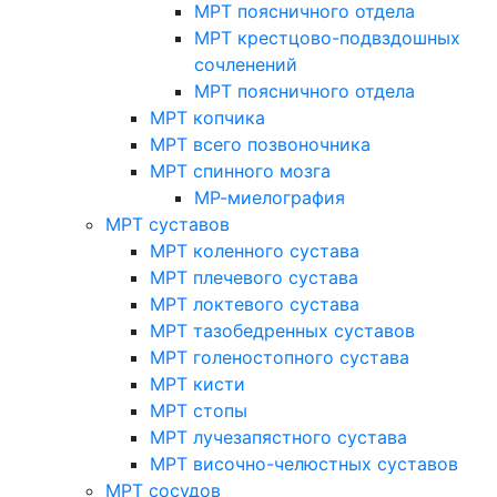
МРТ поясничного отдела
МРТ крестцово-подвздошных
сочленений
МРТ поясничного отдела
МРТ копчика
МРТ всего позвоночника
МРТ спинного мозга
МР-миелография
МРТ суставов
МРТ коленного сустава
МРТ плечевого сустава
МРТ локтевого сустава
МРТ тазобедренных суставов
МРТ голеностопного сустава
МРТ кисти
МРТ стопы
МРТ лучезапястного сустава
МРТ височно-челюстных суставов
МРТ сосудов