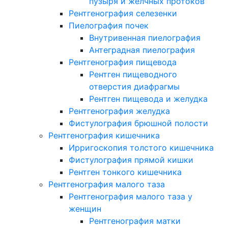
пузыря и желчных протоков
Рентгенография селезенки
Пиелография почек
Внутривенная пиелография
Антеградная пиелография
Рентгенография пищевода
Рентген пищеводного
отверстия диафрагмы
Рентген пищевода и желудка
Рентгенография желудка
Фистулография брюшной полости
Рентгенография кишечника
Ирригоскопия толстого кишечника
Фистулография прямой кишки
Рентген тонкого кишечника
Рентгенография малого таза
Рентгенография малого таза у
женщин
Рентгенография матки