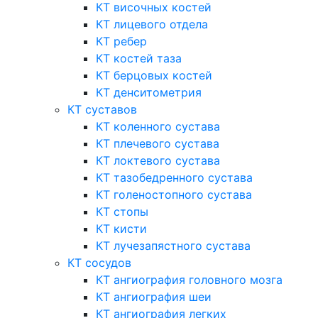
КТ височных костей
КТ лицевого отдела
КТ ребер
КТ костей таза
КТ берцовых костей
КТ денситометрия
КТ суставов
КТ коленного сустава
КТ плечевого сустава
КТ локтевого сустава
КТ тазобедренного сустава
КТ голеностопного сустава
КТ стопы
КТ кисти
КТ лучезапястного сустава
КТ сосудов
КТ ангиография головного мозга
КТ ангиография шеи
КТ ангиография легких