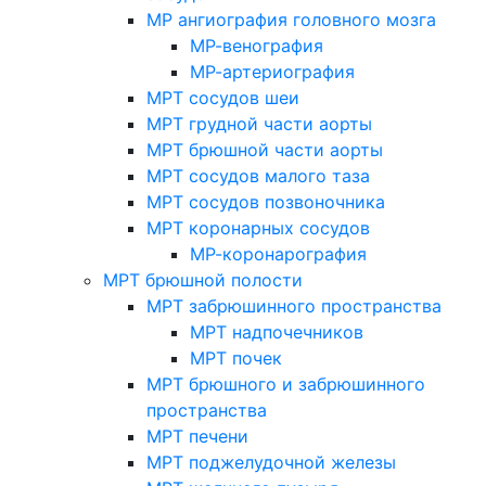
МР ангиография головного мозга
МР-венография
МР-артериография
МРТ сосудов шеи
МРТ грудной части аорты
МРТ брюшной части аорты
МРТ сосудов малого таза
МРТ сосудов позвоночника
МРТ коронарных сосудов
МР-коронарография
МРТ брюшной полости
МРТ забрюшинного пространства
МРТ надпочечников
МРТ почек
МРТ брюшного и забрюшинного
пространства
МРТ печени
МРТ поджелудочной железы