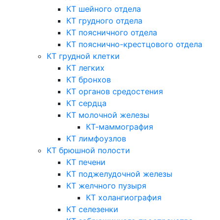
КТ шейного отдела
КТ грудного отдела
КТ поясничного отдела
КТ пояснично-крестцового отдела
КТ грудной клетки
КТ легких
КТ бронхов
КТ органов средостения
КТ сердца
КТ молочной железы
КТ-маммография
КТ лимфоузлов
КТ брюшной полости
КТ печени
КТ поджелудочной железы
КТ желчного пузыря
КТ холангиография
КТ селезенки