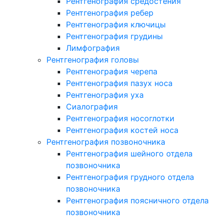
Рентгенография средостения
Рентгенография ребер
Рентгенография ключицы
Рентгенография грудины
Лимфография
Рентгенография головы
Рентгенография черепа
Рентгенография пазух носа
Рентгенография уха
Сиалография
Рентгенография носоглотки
Рентгенография костей носа
Рентгенография позвоночника
Рентгенография шейного отдела
позвоночника
Рентгенография грудного отдела
позвоночника
Рентгенография поясничного отдела
позвоночника