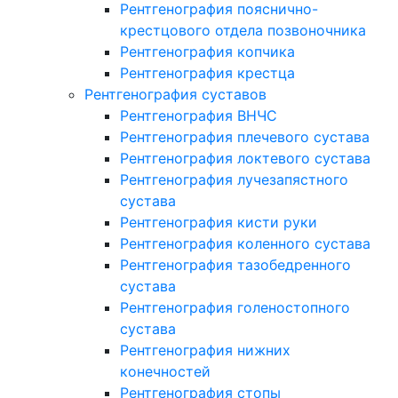
Рентгенография пояснично-
крестцового отдела позвоночника
Рентгенография копчика
Рентгенография крестца
Рентгенография суставов
Рентгенография ВНЧС
Рентгенография плечевого сустава
Рентгенография локтевого сустава
Рентгенография лучезапястного
сустава
Рентгенография кисти руки
Рентгенография коленного сустава
Рентгенография тазобедренного
сустава
Рентгенография голеностопного
сустава
Рентгенография нижних
конечностей
Рентгенография стопы