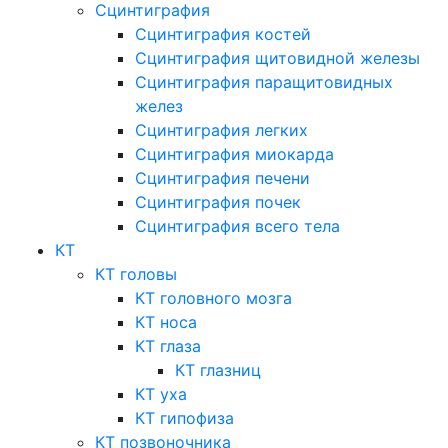
Сцинтиграфия
Сцинтиграфия костей
Сцинтиграфия щитовидной железы
Сцинтиграфия паращитовидных
желез
Сцинтиграфия легких
Сцинтиграфия миокарда
Сцинтиграфия печени
Сцинтиграфия почек
Сцинтиграфия всего тела
КТ
КТ головы
КТ головного мозга
КТ носа
КТ глаза
КТ глазниц
КТ уха
КТ гипофиза
КТ позвоночника