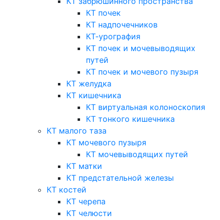
КТ забрюшинного пространства
КТ почек
КТ надпочечников
КТ-урография
КТ почек и мочевыводящих
путей
КТ почек и мочевого пузыря
КТ желудка
КТ кишечника
КТ виртуальная колоноскопия
КТ тонкого кишечника
КТ малого таза
КТ мочевого пузыря
КТ мочевыводящих путей
КТ матки
КТ предстательной железы
КТ костей
КТ черепа
КТ челюсти