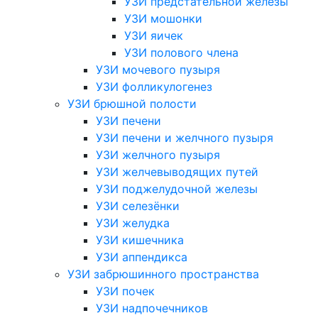
УЗИ предстательной железы
УЗИ мошонки
УЗИ яичек
УЗИ полового члена
УЗИ мочевого пузыря
УЗИ фолликулогенез
УЗИ брюшной полости
УЗИ печени
УЗИ печени и желчного пузыря
УЗИ желчного пузыря
УЗИ желчевыводящих путей
УЗИ поджелудочной железы
УЗИ селезёнки
УЗИ желудка
УЗИ кишечника
УЗИ аппендикса
УЗИ забрюшинного пространства
УЗИ почек
УЗИ надпочечников