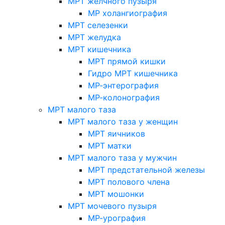
МРТ желчного пузыря
МР холангиография
МРТ селезенки
МРТ желудка
МРТ кишечника
МРТ прямой кишки
Гидро МРТ кишечника
МР-энтерография
МР-колонография
МРТ малого таза
МРТ малого таза у женщин
МРТ яичников
МРТ матки
МРТ малого таза у мужчин
МРТ предстательной железы
МРТ полового члена
МРТ мошонки
МРТ мочевого пузыря
МР-урография