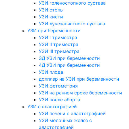
УЗИ голеностопного сустава
УЗИ стопы
УЗИ кисти
УЗИ лучезапястного сустава
УЗИ при беременности
УЗИ I триместра
УЗИ II триместра
УЗИ III триместра
3Д УЗИ при беременности
4Д УЗИ при беременности
УЗИ плода
допплер на УЗИ при беременности
УЗИ фетометрия
УЗИ на раннем сроке беременности
УЗИ после аборта
УЗИ с эластографией
УЗИ печени с эластографией
УЗИ молочных желез с
эластографией