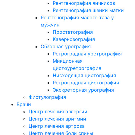
Рентгенография яичников
Рентгенография шейки матки
Рентгенография малого таза у
мужчин
Простатография
Кавернозография
Обзорная урография
Ретроградная уретрография
Микционная
цистоуретрография
Нисходящая цистография
Ретроградная цистография
Экскреторная урография
Фистулография
Врачи
Центр лечения аллергии
Центр лечения аритмии
Центр лечения артроза
Центр лечения боли спины