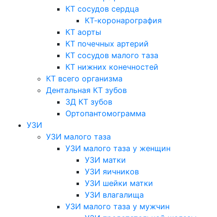
КТ сосудов сердца
КТ-коронарография
КТ аорты
КТ почечных артерий
КТ сосудов малого таза
КТ нижних конечностей
КТ всего организма
Дентальная КТ зубов
3Д КТ зубов
Ортопантомограмма
УЗИ
УЗИ малого таза
УЗИ малого таза у женщин
УЗИ матки
УЗИ яичников
УЗИ шейки матки
УЗИ влагалища
УЗИ малого таза у мужчин