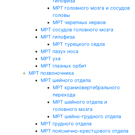
гипофиза
МРТ головного мозга и сосудов
головы
МРТ черепных нервов
МРТ сосудов головного мозга
МРТ гипофиза
МРТ турецкого седла
МРТ пазух носа
МРТ уха
МРТ глазных орбит
МРТ позвоночника
МРТ шейного отдела
МРТ краниовертебрального
перехода
МРТ шейного отдела и
головного мозга
МРТ шейно-грудного отдела
МРТ грудного отдела
МРТ пояснично-крестцового отдела