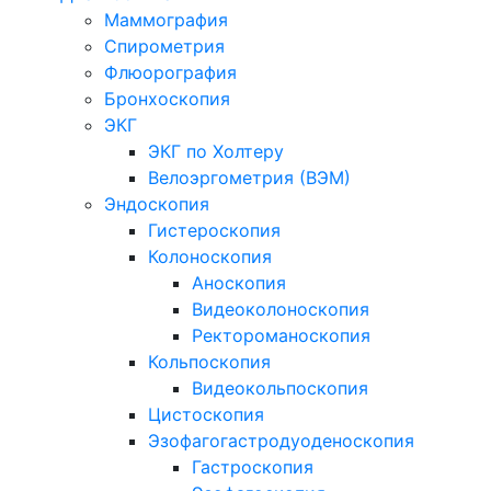
Маммография
Спирометрия
Флюорография
Бронхоскопия
ЭКГ
ЭКГ по Холтеру
Велоэргометрия (ВЭМ)
Эндоскопия
Гистероскопия
Колоноскопия
Аноскопия
Видеоколоноскопия
Ректороманоскопия
Кольпоскопия
Видеокольпоскопия
Цистоскопия
Эзофагогастродуоденоскопия
Гастроскопия