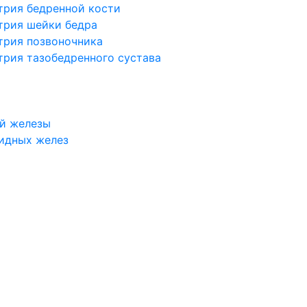
трия бедренной кости
трия шейки бедра
трия позвоночника
трия тазобедренного сустава
й железы
идных желез