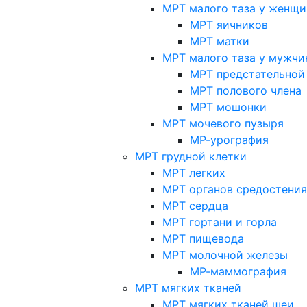
МРТ малого таза у женщи
МРТ яичников
МРТ матки
МРТ малого таза у мужчи
МРТ предстательной
МРТ полового члена
МРТ мошонки
МРТ мочевого пузыря
МР-урография
МРТ грудной клетки
МРТ легких
МРТ органов средостения
МРТ сердца
МРТ гортани и горла
МРТ пищевода
МРТ молочной железы
МР-маммография
МРТ мягких тканей
МРТ мягких тканей шеи