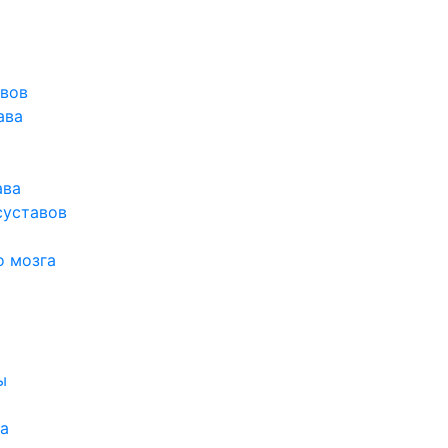
авов
ава
ава
суставов
о мозга
ы
а