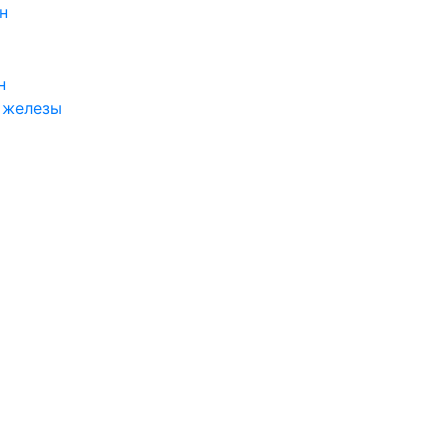
н
н
 железы