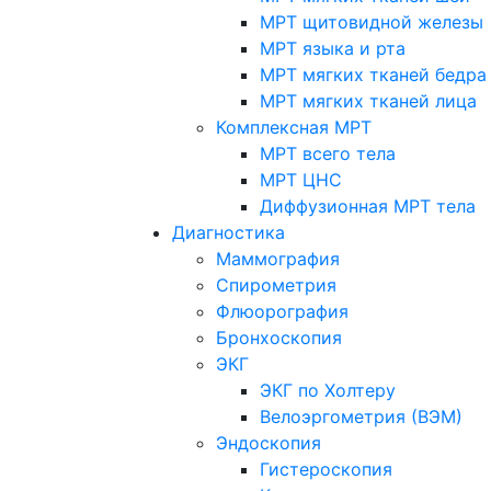
МРТ щитовидной железы
МРТ языка и рта
МРТ мягких тканей бедра
МРТ мягких тканей лица
Комплексная МРТ
МРТ всего тела
МРТ ЦНС
Диффузионная МРТ тела
Диагностика
Маммография
Спирометрия
Флюорография
Бронхоскопия
ЭКГ
ЭКГ по Холтеру
Велоэргометрия (ВЭМ)
Эндоскопия
Гистероскопия