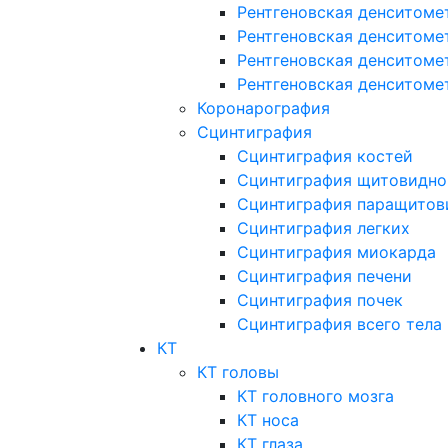
Рентгеновская денситоме
Рентгеновская денситоме
Рентгеновская денситоме
Рентгеновская денситоме
Коронарография
Сцинтиграфия
Сцинтиграфия костей
Сцинтиграфия щитовидно
Сцинтиграфия паращитов
Сцинтиграфия легких
Сцинтиграфия миокарда
Сцинтиграфия печени
Сцинтиграфия почек
Сцинтиграфия всего тела
КТ
КТ головы
КТ головного мозга
КТ носа
КТ глаза