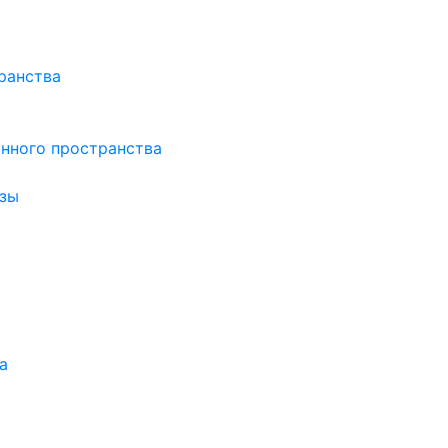
ранства
нного пространства
зы
а