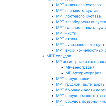
МРТ коленного сустава
МРТ плечевого сустава
МРТ локтевого сустава
МРТ тазобедренных суст
МРТ голеностопного суст
МРТ кисти
МРТ стопы
МРТ лучезапястного суст
МРТ височно-челюстных 
МРТ сосудов
МР ангиография головног
МР-венография
МР-артериография
МРТ сосудов шеи
МРТ грудной части аорты
МРТ брюшной части аорт
МРТ сосудов малого таза
МРТ сосудов позвоночник