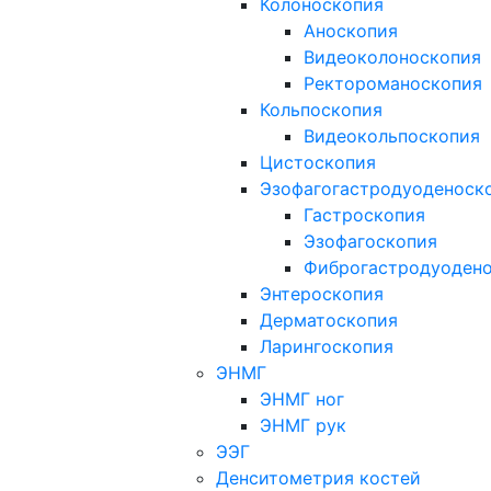
Колоноскопия
Аноскопия
Видеоколоноскопия
Ректороманоскопия
Кольпоскопия
Видеокольпоскопия
Цистоскопия
Эзофагогастродуоденоск
Гастроскопия
Эзофагоскопия
Фиброгастродуоден
Энтероскопия
Дерматоскопия
Ларингоскопия
ЭНМГ
ЭНМГ ног
ЭНМГ рук
ЭЭГ
Денситометрия костей