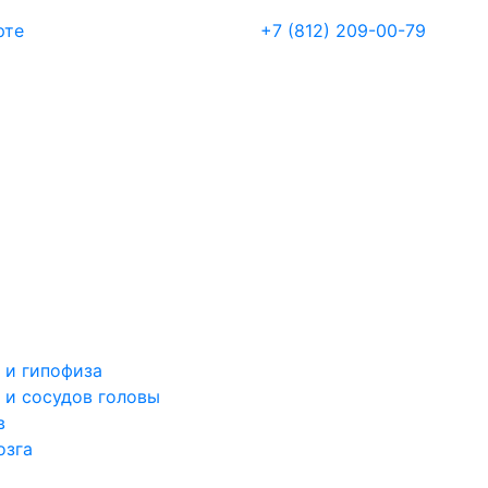
рте
+7 (812) 209-00-79
 и гипофиза
 и сосудов головы
в
озга