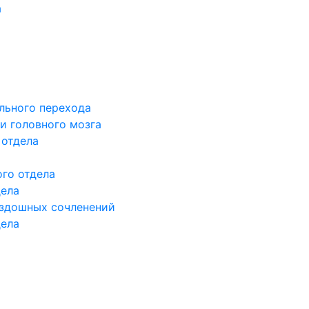
а
льного перехода
и головного мозга
 отдела
го отдела
дела
здошных сочленений
дела