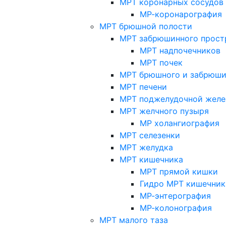
МРТ коронарных сосудов
МР-коронарография
МРТ брюшной полости
МРТ забрюшинного прост
МРТ надпочечников
МРТ почек
МРТ брюшного и забрюши
МРТ печени
МРТ поджелудочной желе
МРТ желчного пузыря
МР холангиография
МРТ селезенки
МРТ желудка
МРТ кишечника
МРТ прямой кишки
Гидро МРТ кишечник
МР-энтерография
МР-колонография
МРТ малого таза