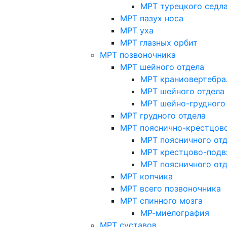
МРТ турецкого седл
МРТ пазух носа
МРТ уха
МРТ глазных орбит
МРТ позвоночника
МРТ шейного отдела
МРТ краниовертебра
МРТ шейного отдела 
МРТ шейно-грудного
МРТ грудного отдела
МРТ пояснично-крестцово
МРТ поясничного от
МРТ крестцово-подв
МРТ поясничного от
МРТ копчика
МРТ всего позвоночника
МРТ спинного мозга
МР-миелография
МРТ суставов