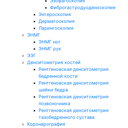
Эзофагоскопия
Фиброгастродуоденоскопия
Энтероскопия
Дерматоскопия
Ларингоскопия
ЭНМГ
ЭНМГ ног
ЭНМГ рук
ЭЭГ
Денситометрия костей
Рентгеновская денситометрия
бедренной кости
Рентгеновская денситометрия
шейки бедра
Рентгеновская денситометрия
позвоночника
Рентгеновская денситометрия
тазобедренного сустава
Коронарография