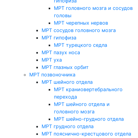
гипофиза
МРТ головного мозга и сосудов
головы
МРТ черепных нервов
МРТ сосудов головного мозга
МРТ гипофиза
МРТ турецкого седла
МРТ пазух носа
МРТ уха
МРТ глазных орбит
МРТ позвоночника
МРТ шейного отдела
МРТ краниовертебрального
перехода
МРТ шейного отдела и
головного мозга
МРТ шейно-грудного отдела
МРТ грудного отдела
МРТ пояснично-крестцового отдела