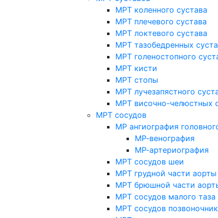
МРТ коленного сустава
МРТ плечевого сустава
МРТ локтевого сустава
МРТ тазобедренных суст
МРТ голеностопного суст
МРТ кисти
МРТ стопы
МРТ лучезапястного суст
МРТ височно-челюстных 
МРТ сосудов
МР ангиография головног
МР-венография
МР-артериография
МРТ сосудов шеи
МРТ грудной части аорты
МРТ брюшной части аорт
МРТ сосудов малого таза
МРТ сосудов позвоночник