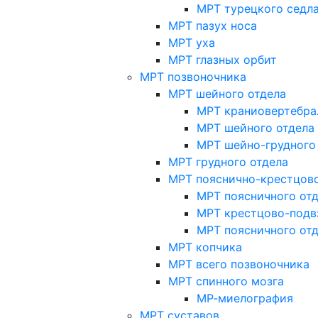
МРТ турецкого седл
МРТ пазух носа
МРТ уха
МРТ глазных орбит
МРТ позвоночника
МРТ шейного отдела
МРТ краниовертебра
МРТ шейного отдела 
МРТ шейно-грудного
МРТ грудного отдела
МРТ пояснично-крестцово
МРТ поясничного от
МРТ крестцово-подв
МРТ поясничного от
МРТ копчика
МРТ всего позвоночника
МРТ спинного мозга
МР-миелография
МРТ суставов