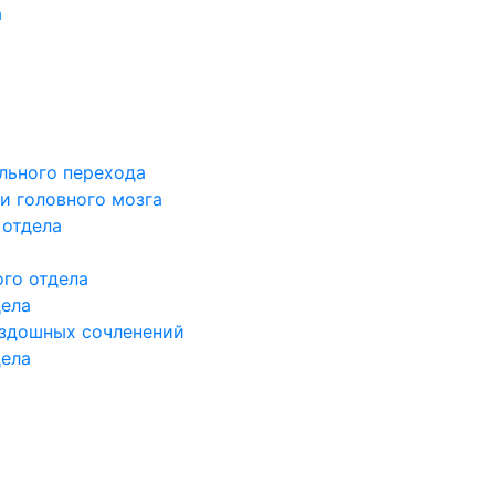
а
льного перехода
и головного мозга
 отдела
го отдела
дела
здошных сочленений
дела