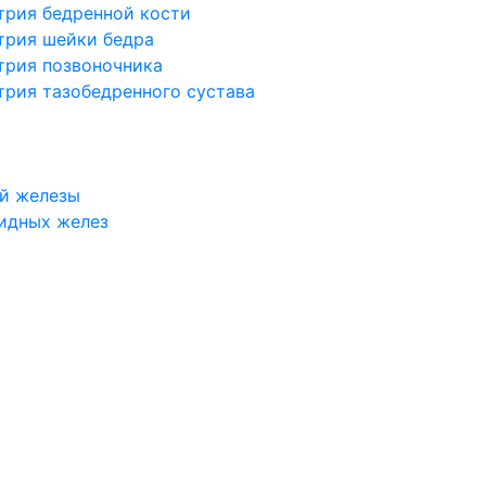
трия бедренной кости
трия шейки бедра
трия позвоночника
трия тазобедренного сустава
й железы
идных желез