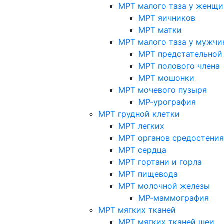
МРТ малого таза у женщи
МРТ яичников
МРТ матки
МРТ малого таза у мужчи
МРТ предстательной
МРТ полового члена
МРТ мошонки
МРТ мочевого пузыря
МР-урография
МРТ грудной клетки
МРТ легких
МРТ органов средостения
МРТ сердца
МРТ гортани и горла
МРТ пищевода
МРТ молочной железы
МР-маммография
МРТ мягких тканей
МРТ мягких тканей шеи