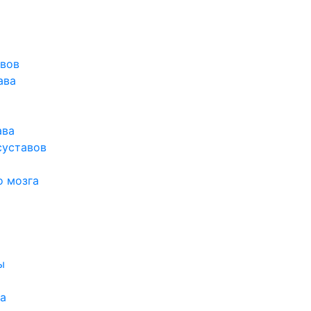
авов
ава
ава
суставов
о мозга
ы
а