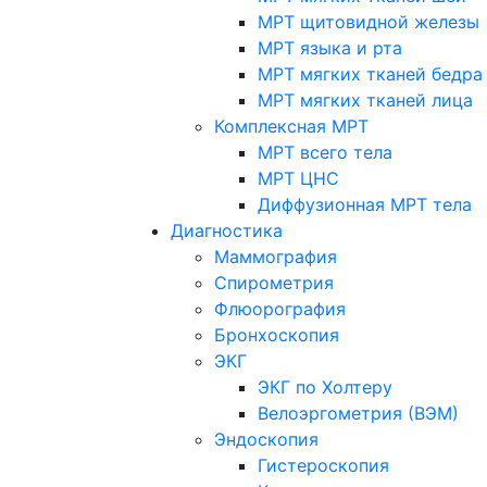
МРТ щитовидной железы
МРТ языка и рта
МРТ мягких тканей бедра
МРТ мягких тканей лица
Комплексная МРТ
МРТ всего тела
МРТ ЦНС
Диффузионная МРТ тела
Диагностика
Маммография
Спирометрия
Флюорография
Бронхоскопия
ЭКГ
ЭКГ по Холтеру
Велоэргометрия (ВЭМ)
Эндоскопия
Гистероскопия