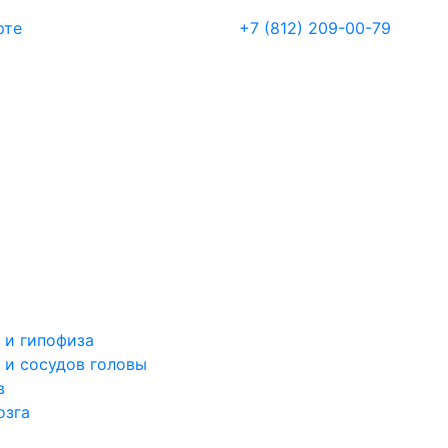
рте
+7 (812) 209-00-79
 и гипофиза
 и сосудов головы
в
озга