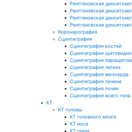
Рентгеновская денситоме
Рентгеновская денситоме
Рентгеновская денситоме
Рентгеновская денситоме
Коронарография
Сцинтиграфия
Сцинтиграфия костей
Сцинтиграфия щитовидно
Сцинтиграфия паращитов
Сцинтиграфия легких
Сцинтиграфия миокарда
Сцинтиграфия печени
Сцинтиграфия почек
Сцинтиграфия всего тела
КТ
КТ головы
КТ головного мозга
КТ носа
КТ глаза