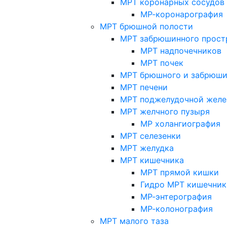
МРТ коронарных сосудов
МР-коронарография
МРТ брюшной полости
МРТ забрюшинного прост
МРТ надпочечников
МРТ почек
МРТ брюшного и забрюши
МРТ печени
МРТ поджелудочной желе
МРТ желчного пузыря
МР холангиография
МРТ селезенки
МРТ желудка
МРТ кишечника
МРТ прямой кишки
Гидро МРТ кишечник
МР-энтерография
МР-колонография
МРТ малого таза