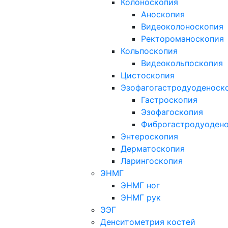
Колоноскопия
Аноскопия
Видеоколоноскопия
Ректороманоскопия
Кольпоскопия
Видеокольпоскопия
Цистоскопия
Эзофагогастродуоденоск
Гастроскопия
Эзофагоскопия
Фиброгастродуоден
Энтероскопия
Дерматоскопия
Ларингоскопия
ЭНМГ
ЭНМГ ног
ЭНМГ рук
ЭЭГ
Денситометрия костей