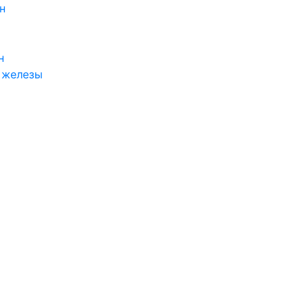
н
н
 железы