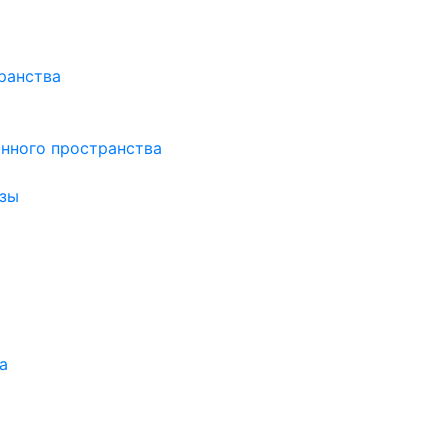
ранства
нного пространства
зы
а