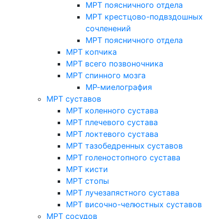
МРТ поясничного отдела
МРТ крестцово-подвздошных
сочленений
МРТ поясничного отдела
МРТ копчика
МРТ всего позвоночника
МРТ спинного мозга
МР-миелография
МРТ суставов
МРТ коленного сустава
МРТ плечевого сустава
МРТ локтевого сустава
МРТ тазобедренных суставов
МРТ голеностопного сустава
МРТ кисти
МРТ стопы
МРТ лучезапястного сустава
МРТ височно-челюстных суставов
МРТ сосудов