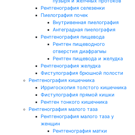
пузыря и желчных протоков
Рентгенография селезенки
Пиелография почек
Внутривенная пиелография
Антеградная пиелография
Рентгенография пищевода
Рентген пищеводного
отверстия диафрагмы
Рентген пищевода и желудка
Рентгенография желудка
Фистулография брюшной полости
Рентгенография кишечника
Ирригоскопия толстого кишечника
Фистулография прямой кишки
Рентген тонкого кишечника
Рентгенография малого таза
Рентгенография малого таза у
женщин
Рентгенография матки