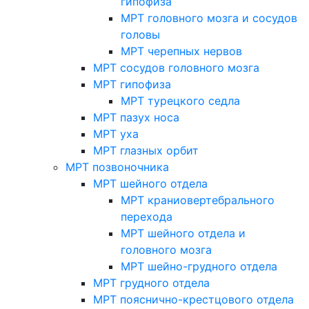
гипофиза
МРТ головного мозга и сосудов
головы
МРТ черепных нервов
МРТ сосудов головного мозга
МРТ гипофиза
МРТ турецкого седла
МРТ пазух носа
МРТ уха
МРТ глазных орбит
МРТ позвоночника
МРТ шейного отдела
МРТ краниовертебрального
перехода
МРТ шейного отдела и
головного мозга
МРТ шейно-грудного отдела
МРТ грудного отдела
МРТ пояснично-крестцового отдела