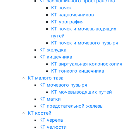
КТ забрюшинного пространства
КТ почек
КТ надпочечников
КТ-урография
КТ почек и мочевыводящих
путей
КТ почек и мочевого пузыря
КТ желудка
КТ кишечника
КТ виртуальная колоноскопия
КТ тонкого кишечника
КТ малого таза
КТ мочевого пузыря
КТ мочевыводящих путей
КТ матки
КТ предстательной железы
КТ костей
КТ черепа
КТ челюсти