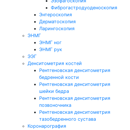
Эзофагоскопия
Фиброгастродуоденоскопия
Энтероскопия
Дерматоскопия
Ларингоскопия
ЭНМГ
ЭНМГ ног
ЭНМГ рук
ЭЭГ
Денситометрия костей
Рентгеновская денситометрия
бедренной кости
Рентгеновская денситометрия
шейки бедра
Рентгеновская денситометрия
позвоночника
Рентгеновская денситометрия
тазобедренного сустава
Коронарография