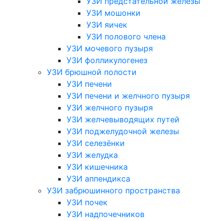
УЗИ предстательной железы
УЗИ мошонки
УЗИ яичек
УЗИ полового члена
УЗИ мочевого пузыря
УЗИ фолликулогенез
УЗИ брюшной полости
УЗИ печени
УЗИ печени и желчного пузыря
УЗИ желчного пузыря
УЗИ желчевыводящих путей
УЗИ поджелудочной железы
УЗИ селезёнки
УЗИ желудка
УЗИ кишечника
УЗИ аппендикса
УЗИ забрюшинного пространства
УЗИ почек
УЗИ надпочечников