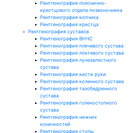
Рентгенография пояснично-
крестцового отдела позвоночника
Рентгенография копчика
Рентгенография крестца
Рентгенография суставов
Рентгенография ВНЧС
Рентгенография плечевого сустава
Рентгенография локтевого сустава
Рентгенография лучезапястного
сустава
Рентгенография кисти руки
Рентгенография коленного сустава
Рентгенография тазобедренного
сустава
Рентгенография голеностопного
сустава
Рентгенография нижних
конечностей
Рентгенография стопы