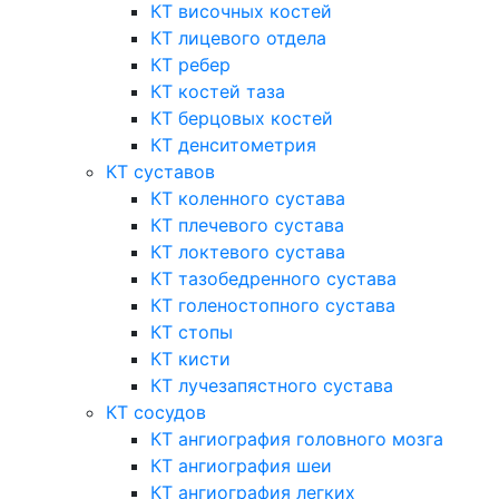
КТ височных костей
КТ лицевого отдела
КТ ребер
КТ костей таза
КТ берцовых костей
КТ денситометрия
КТ суставов
КТ коленного сустава
КТ плечевого сустава
КТ локтевого сустава
КТ тазобедренного сустава
КТ голеностопного сустава
КТ стопы
КТ кисти
КТ лучезапястного сустава
КТ сосудов
КТ ангиография головного мозга
КТ ангиография шеи
КТ ангиография легких