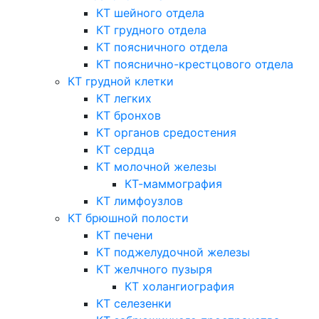
КТ шейного отдела
КТ грудного отдела
КТ поясничного отдела
КТ пояснично-крестцового отдела
КТ грудной клетки
КТ легких
КТ бронхов
КТ органов средостения
КТ сердца
КТ молочной железы
КТ-маммография
КТ лимфоузлов
КТ брюшной полости
КТ печени
КТ поджелудочной железы
КТ желчного пузыря
КТ холангиография
КТ селезенки