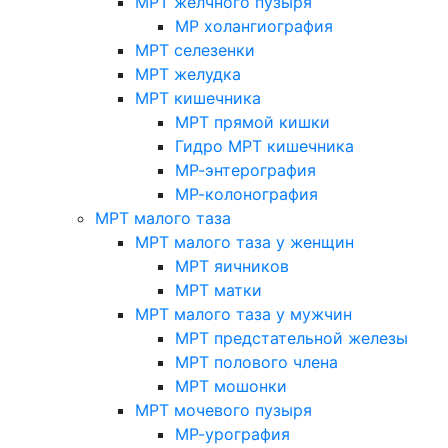
МРТ желчного пузыря
МР холангиография
МРТ селезенки
МРТ желудка
МРТ кишечника
МРТ прямой кишки
Гидро МРТ кишечника
МР-энтерография
МР-колонография
МРТ малого таза
МРТ малого таза у женщин
МРТ яичников
МРТ матки
МРТ малого таза у мужчин
МРТ предстательной железы
МРТ полового члена
МРТ мошонки
МРТ мочевого пузыря
МР-урография