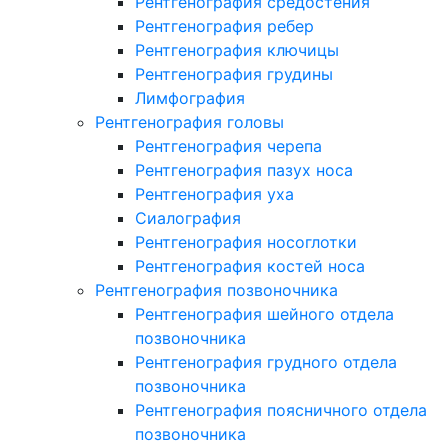
Рентгенография средостения
Рентгенография ребер
Рентгенография ключицы
Рентгенография грудины
Лимфография
Рентгенография головы
Рентгенография черепа
Рентгенография пазух носа
Рентгенография уха
Сиалография
Рентгенография носоглотки
Рентгенография костей носа
Рентгенография позвоночника
Рентгенография шейного отдела
позвоночника
Рентгенография грудного отдела
позвоночника
Рентгенография поясничного отдела
позвоночника