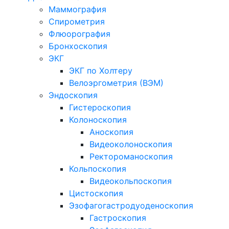
Маммография
Спирометрия
Флюорография
Бронхоскопия
ЭКГ
ЭКГ по Холтеру
Велоэргометрия (ВЭМ)
Эндоскопия
Гистероскопия
Колоноскопия
Аноскопия
Видеоколоноскопия
Ректороманоскопия
Кольпоскопия
Видеокольпоскопия
Цистоскопия
Эзофагогастродуоденоскопия
Гастроскопия