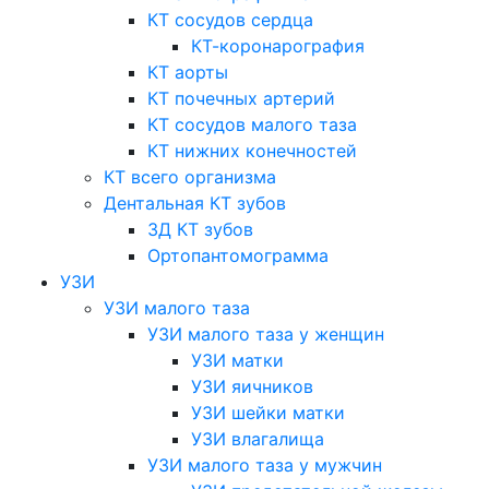
КТ сосудов сердца
КТ-коронарография
КТ аорты
КТ почечных артерий
КТ сосудов малого таза
КТ нижних конечностей
КТ всего организма
Дентальная КТ зубов
3Д КТ зубов
Ортопантомограмма
УЗИ
УЗИ малого таза
УЗИ малого таза у женщин
УЗИ матки
УЗИ яичников
УЗИ шейки матки
УЗИ влагалища
УЗИ малого таза у мужчин