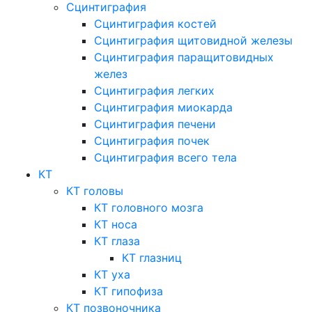
Сцинтиграфия
Сцинтиграфия костей
Сцинтиграфия щитовидной железы
Сцинтиграфия паращитовидных
желез
Сцинтиграфия легких
Сцинтиграфия миокарда
Сцинтиграфия печени
Сцинтиграфия почек
Сцинтиграфия всего тела
КТ
КТ головы
КТ головного мозга
КТ носа
КТ глаза
КТ глазниц
КТ уха
КТ гипофиза
КТ позвоночника