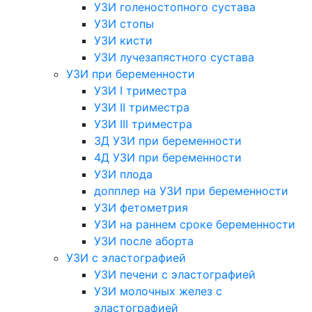
УЗИ голеностопного сустава
УЗИ стопы
УЗИ кисти
УЗИ лучезапястного сустава
УЗИ при беременности
УЗИ I триместра
УЗИ II триместра
УЗИ III триместра
3Д УЗИ при беременности
4Д УЗИ при беременности
УЗИ плода
допплер на УЗИ при беременности
УЗИ фетометрия
УЗИ на раннем сроке беременности
УЗИ после аборта
УЗИ с эластографией
УЗИ печени с эластографией
УЗИ молочных желез с
эластографией