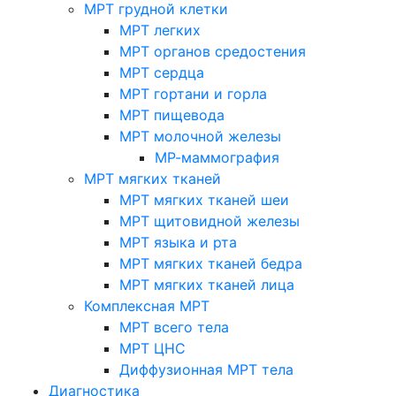
МРТ грудной клетки
МРТ легких
МРТ органов средостения
МРТ сердца
МРТ гортани и горла
МРТ пищевода
МРТ молочной железы
МР-маммография
МРТ мягких тканей
МРТ мягких тканей шеи
МРТ щитовидной железы
МРТ языка и рта
МРТ мягких тканей бедра
МРТ мягких тканей лица
Комплексная МРТ
МРТ всего тела
МРТ ЦНС
Диффузионная МРТ тела
Диагностика