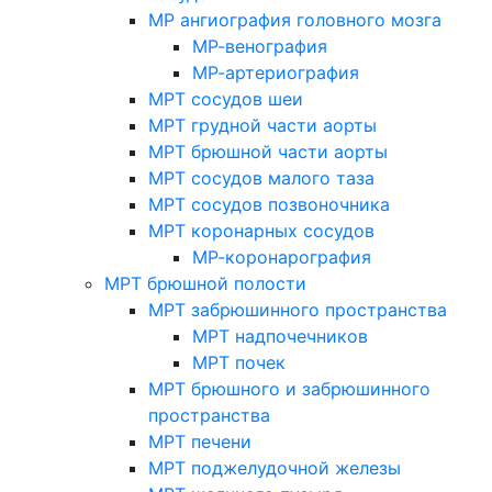
МР ангиография головного мозга
МР-венография
МР-артериография
МРТ сосудов шеи
МРТ грудной части аорты
МРТ брюшной части аорты
МРТ сосудов малого таза
МРТ сосудов позвоночника
МРТ коронарных сосудов
МР-коронарография
МРТ брюшной полости
МРТ забрюшинного пространства
МРТ надпочечников
МРТ почек
МРТ брюшного и забрюшинного
пространства
МРТ печени
МРТ поджелудочной железы