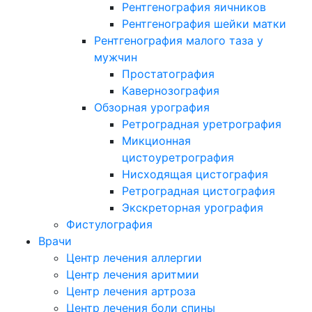
Рентгенография яичников
Рентгенография шейки матки
Рентгенография малого таза у
мужчин
Простатография
Кавернозография
Обзорная урография
Ретроградная уретрография
Микционная
цистоуретрография
Нисходящая цистография
Ретроградная цистография
Экскреторная урография
Фистулография
Врачи
Центр лечения аллергии
Центр лечения аритмии
Центр лечения артроза
Центр лечения боли спины