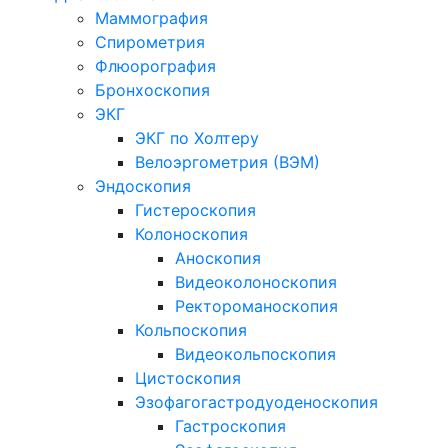
Маммография
Спирометрия
Флюорография
Бронхоскопия
ЭКГ
ЭКГ по Холтеру
Велоэргометрия (ВЭМ)
Эндоскопия
Гистероскопия
Колоноскопия
Аноскопия
Видеоколоноскопия
Ректороманоскопия
Кольпоскопия
Видеокольпоскопия
Цистоскопия
Эзофагогастродуоденоскопия
Гастроскопия