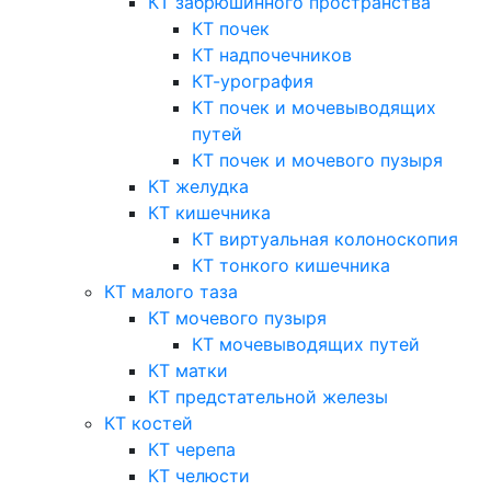
КТ забрюшинного пространства
КТ почек
КТ надпочечников
КТ-урография
КТ почек и мочевыводящих
путей
КТ почек и мочевого пузыря
КТ желудка
КТ кишечника
КТ виртуальная колоноскопия
КТ тонкого кишечника
КТ малого таза
КТ мочевого пузыря
КТ мочевыводящих путей
КТ матки
КТ предстательной железы
КТ костей
КТ черепа
КТ челюсти