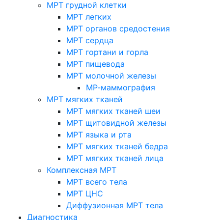
МРТ грудной клетки
МРТ легких
МРТ органов средостения
МРТ сердца
МРТ гортани и горла
МРТ пищевода
МРТ молочной железы
МР-маммография
МРТ мягких тканей
МРТ мягких тканей шеи
МРТ щитовидной железы
МРТ языка и рта
МРТ мягких тканей бедра
МРТ мягких тканей лица
Комплексная МРТ
МРТ всего тела
МРТ ЦНС
Диффузионная МРТ тела
Диагностика