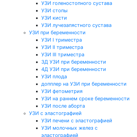
УЗИ голеностопного сустава
УЗИ стопы
УЗИ кисти
УЗИ лучезапястного сустава
УЗИ при беременности
УЗИ I триместра
УЗИ II триместра
УЗИ III триместра
3Д УЗИ при беременности
4Д УЗИ при беременности
УЗИ плода
допплер на УЗИ при беременности
УЗИ фетометрия
УЗИ на раннем сроке беременности
УЗИ после аборта
УЗИ с эластографией
УЗИ печени с эластографией
УЗИ молочных желез с
эластографией