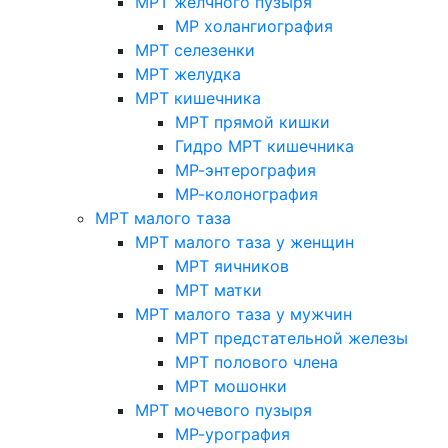
МРТ желчного пузыря
МР холангиография
МРТ селезенки
МРТ желудка
МРТ кишечника
МРТ прямой кишки
Гидро МРТ кишечника
МР-энтерография
МР-колонография
МРТ малого таза
МРТ малого таза у женщин
МРТ яичников
МРТ матки
МРТ малого таза у мужчин
МРТ предстательной железы
МРТ полового члена
МРТ мошонки
МРТ мочевого пузыря
МР-урография