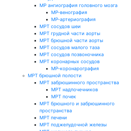
МР ангиография головного мозга
МР-венография
МР-артериография
МРТ сосудов шеи
МРТ грудной части аорты
МРТ брюшной части аорты
МРТ сосудов малого таза
МРТ сосудов позвоночника
МРТ коронарных сосудов
МР-коронарография
МРТ брюшной полости
МРТ забрюшинного пространства
МРТ надпочечников
МРТ почек
МРТ брюшного и забрюшинного
пространства
МРТ печени
МРТ поджелудочной железы