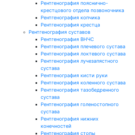
Рентгенография пояснично-
крестцового отдела позвоночника
Рентгенография копчика
Рентгенография крестца
Рентгенография суставов
Рентгенография ВНЧС
Рентгенография плечевого сустава
Рентгенография локтевого сустава
Рентгенография лучезапястного
сустава
Рентгенография кисти руки
Рентгенография коленного сустава
Рентгенография тазобедренного
сустава
Рентгенография голеностопного
сустава
Рентгенография нижних
конечностей
Рентгенография стопы