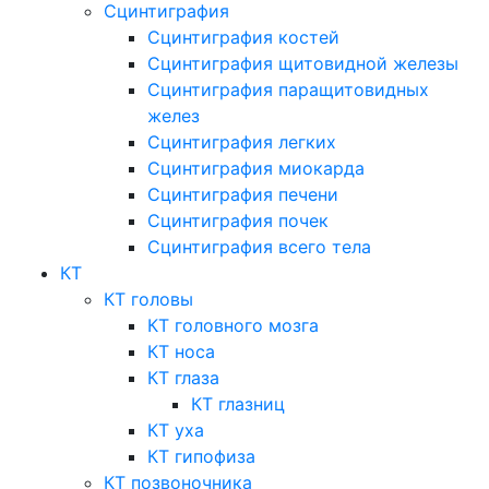
Сцинтиграфия
Сцинтиграфия костей
Сцинтиграфия щитовидной железы
Сцинтиграфия паращитовидных
желез
Сцинтиграфия легких
Сцинтиграфия миокарда
Сцинтиграфия печени
Сцинтиграфия почек
Сцинтиграфия всего тела
КТ
КТ головы
КТ головного мозга
КТ носа
КТ глаза
КТ глазниц
КТ уха
КТ гипофиза
КТ позвоночника