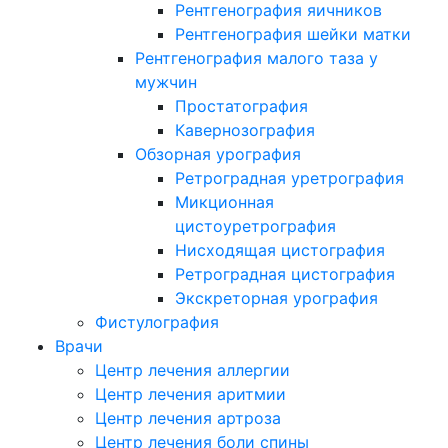
Рентгенография яичников
Рентгенография шейки матки
Рентгенография малого таза у
мужчин
Простатография
Кавернозография
Обзорная урография
Ретроградная уретрография
Микционная
цистоуретрография
Нисходящая цистография
Ретроградная цистография
Экскреторная урография
Фистулография
Врачи
Центр лечения аллергии
Центр лечения аритмии
Центр лечения артроза
Центр лечения боли спины