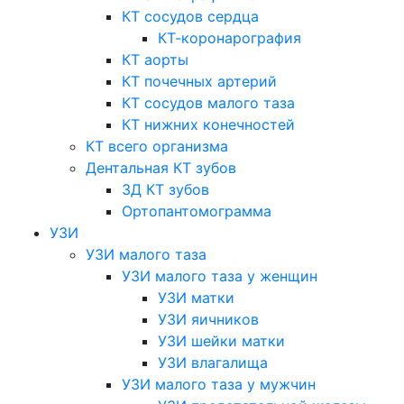
КТ сосудов сердца
КТ-коронарография
КТ аорты
КТ почечных артерий
КТ сосудов малого таза
КТ нижних конечностей
КТ всего организма
Дентальная КТ зубов
3Д КТ зубов
Ортопантомограмма
УЗИ
УЗИ малого таза
УЗИ малого таза у женщин
УЗИ матки
УЗИ яичников
УЗИ шейки матки
УЗИ влагалища
УЗИ малого таза у мужчин