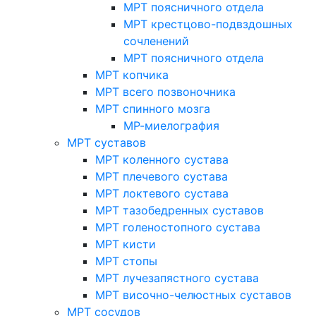
МРТ поясничного отдела
МРТ крестцово-подвздошных
сочленений
МРТ поясничного отдела
МРТ копчика
МРТ всего позвоночника
МРТ спинного мозга
МР-миелография
МРТ суставов
МРТ коленного сустава
МРТ плечевого сустава
МРТ локтевого сустава
МРТ тазобедренных суставов
МРТ голеностопного сустава
МРТ кисти
МРТ стопы
МРТ лучезапястного сустава
МРТ височно-челюстных суставов
МРТ сосудов