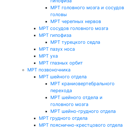
гипофиза
МРТ головного мозга и сосудов
головы
МРТ черепных нервов
МРТ сосудов головного мозга
МРТ гипофиза
МРТ турецкого седла
МРТ пазух носа
МРТ уха
МРТ глазных орбит
МРТ позвоночника
МРТ шейного отдела
МРТ краниовертебрального
перехода
МРТ шейного отдела и
головного мозга
МРТ шейно-грудного отдела
МРТ грудного отдела
МРТ пояснично-крестцового отдела