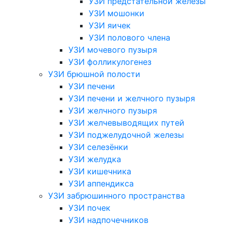
УЗИ предстательной железы
УЗИ мошонки
УЗИ яичек
УЗИ полового члена
УЗИ мочевого пузыря
УЗИ фолликулогенез
УЗИ брюшной полости
УЗИ печени
УЗИ печени и желчного пузыря
УЗИ желчного пузыря
УЗИ желчевыводящих путей
УЗИ поджелудочной железы
УЗИ селезёнки
УЗИ желудка
УЗИ кишечника
УЗИ аппендикса
УЗИ забрюшинного пространства
УЗИ почек
УЗИ надпочечников