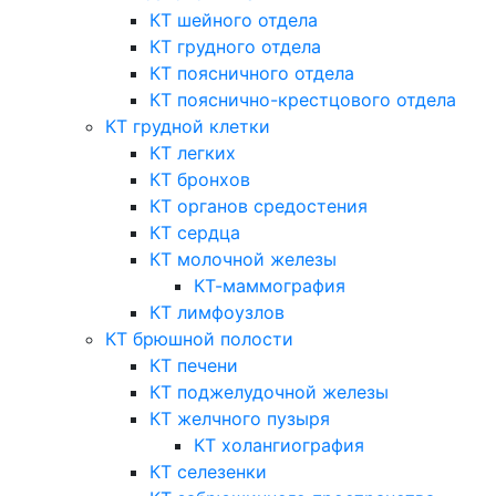
КТ шейного отдела
КТ грудного отдела
КТ поясничного отдела
КТ пояснично-крестцового отдела
КТ грудной клетки
КТ легких
КТ бронхов
КТ органов средостения
КТ сердца
КТ молочной железы
КТ-маммография
КТ лимфоузлов
КТ брюшной полости
КТ печени
КТ поджелудочной железы
КТ желчного пузыря
КТ холангиография
КТ селезенки