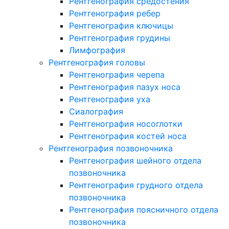
Рентгенография средостения
Рентгенография ребер
Рентгенография ключицы
Рентгенография грудины
Лимфография
Рентгенография головы
Рентгенография черепа
Рентгенография пазух носа
Рентгенография уха
Сиалография
Рентгенография носоглотки
Рентгенография костей носа
Рентгенография позвоночника
Рентгенография шейного отдела
позвоночника
Рентгенография грудного отдела
позвоночника
Рентгенография поясничного отдела
позвоночника