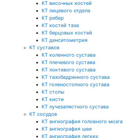
КТ височных костей
КТ лицевого отдела
КТ ребер
КТ костей таза
КТ берцовых костей
КТ денситометрия
КТ суставов
КТ коленного сустава
КТ плечевого сустава
КТ локтевого сустава
КТ тазобедренного сустава
КТ голеностопного сустава
КТ стопы
КТ кисти
КТ лучезапястного сустава
КТ сосудов
КТ ангиография головного мозга
КТ ангиография шеи
КТ ангиография легких