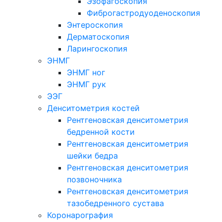
Эзофагоскопия
Фиброгастродуоденоскопия
Энтероскопия
Дерматоскопия
Ларингоскопия
ЭНМГ
ЭНМГ ног
ЭНМГ рук
ЭЭГ
Денситометрия костей
Рентгеновская денситометрия
бедренной кости
Рентгеновская денситометрия
шейки бедра
Рентгеновская денситометрия
позвоночника
Рентгеновская денситометрия
тазобедренного сустава
Коронарография