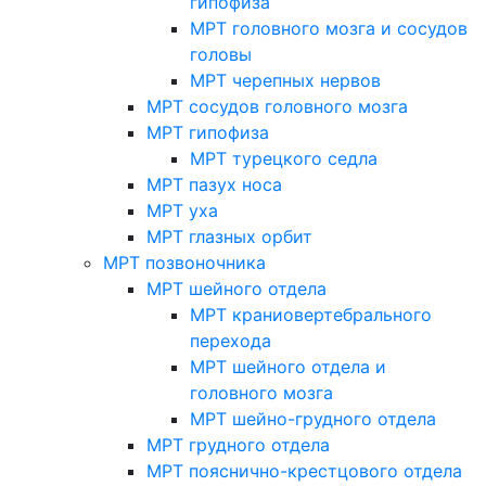
гипофиза
МРТ головного мозга и сосудов
головы
МРТ черепных нервов
МРТ сосудов головного мозга
МРТ гипофиза
МРТ турецкого седла
МРТ пазух носа
МРТ уха
МРТ глазных орбит
МРТ позвоночника
МРТ шейного отдела
МРТ краниовертебрального
перехода
МРТ шейного отдела и
головного мозга
МРТ шейно-грудного отдела
МРТ грудного отдела
МРТ пояснично-крестцового отдела