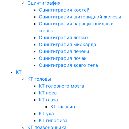
Сцинтиграфия
Сцинтиграфия костей
Сцинтиграфия щитовидной железы
Сцинтиграфия паращитовидных
желез
Сцинтиграфия легких
Сцинтиграфия миокарда
Сцинтиграфия печени
Сцинтиграфия почек
Сцинтиграфия всего тела
КТ
КТ головы
КТ головного мозга
КТ носа
КТ глаза
КТ глазниц
КТ уха
КТ гипофиза
КТ позвоночника