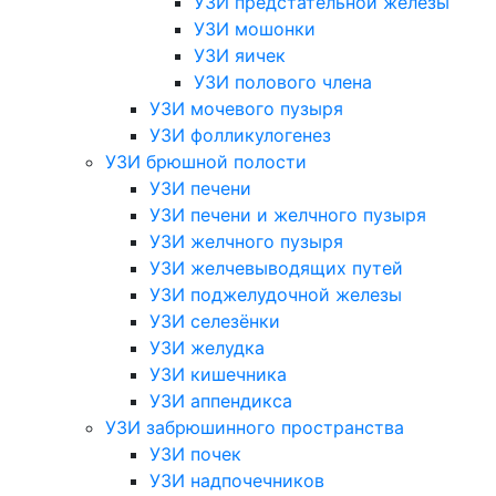
УЗИ предстательной железы
УЗИ мошонки
УЗИ яичек
УЗИ полового члена
УЗИ мочевого пузыря
УЗИ фолликулогенез
УЗИ брюшной полости
УЗИ печени
УЗИ печени и желчного пузыря
УЗИ желчного пузыря
УЗИ желчевыводящих путей
УЗИ поджелудочной железы
УЗИ селезёнки
УЗИ желудка
УЗИ кишечника
УЗИ аппендикса
УЗИ забрюшинного пространства
УЗИ почек
УЗИ надпочечников