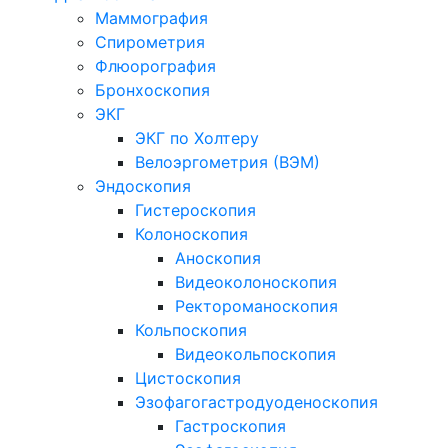
Маммография
Спирометрия
Флюорография
Бронхоскопия
ЭКГ
ЭКГ по Холтеру
Велоэргометрия (ВЭМ)
Эндоскопия
Гистероскопия
Колоноскопия
Аноскопия
Видеоколоноскопия
Ректороманоскопия
Кольпоскопия
Видеокольпоскопия
Цистоскопия
Эзофагогастродуоденоскопия
Гастроскопия