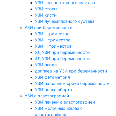
УЗИ голеностопного сустава
УЗИ стопы
УЗИ кисти
УЗИ лучезапястного сустава
УЗИ при беременности
УЗИ I триместра
УЗИ II триместра
УЗИ III триместра
3Д УЗИ при беременности
4Д УЗИ при беременности
УЗИ плода
допплер на УЗИ при беременности
УЗИ фетометрия
УЗИ на раннем сроке беременности
УЗИ после аборта
УЗИ с эластографией
УЗИ печени с эластографией
УЗИ молочных желез с
эластографией