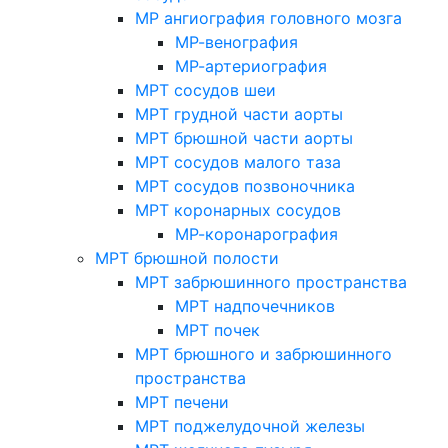
МР ангиография головного мозга
МР-венография
МР-артериография
МРТ сосудов шеи
МРТ грудной части аорты
МРТ брюшной части аорты
МРТ сосудов малого таза
МРТ сосудов позвоночника
МРТ коронарных сосудов
МР-коронарография
МРТ брюшной полости
МРТ забрюшинного пространства
МРТ надпочечников
МРТ почек
МРТ брюшного и забрюшинного
пространства
МРТ печени
МРТ поджелудочной железы