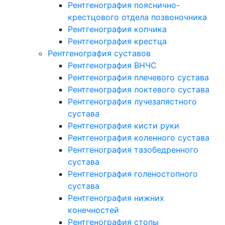
Рентгенография пояснично-
крестцового отдела позвоночника
Рентгенография копчика
Рентгенография крестца
Рентгенография суставов
Рентгенография ВНЧС
Рентгенография плечевого сустава
Рентгенография локтевого сустава
Рентгенография лучезапястного
сустава
Рентгенография кисти руки
Рентгенография коленного сустава
Рентгенография тазобедренного
сустава
Рентгенография голеностопного
сустава
Рентгенография нижних
конечностей
Рентгенография стопы