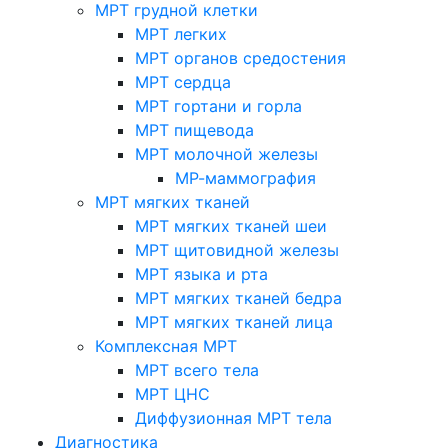
МРТ грудной клетки
МРТ легких
МРТ органов средостения
МРТ сердца
МРТ гортани и горла
МРТ пищевода
МРТ молочной железы
МР-маммография
МРТ мягких тканей
МРТ мягких тканей шеи
МРТ щитовидной железы
МРТ языка и рта
МРТ мягких тканей бедра
МРТ мягких тканей лица
Комплексная МРТ
МРТ всего тела
МРТ ЦНС
Диффузионная МРТ тела
Диагностика