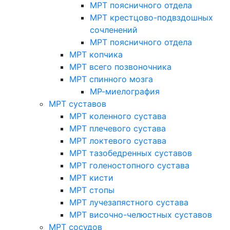
МРТ поясничного отдела
МРТ крестцово-подвздошных
сочленений
МРТ поясничного отдела
МРТ копчика
МРТ всего позвоночника
МРТ спинного мозга
МР-миелография
МРТ суставов
МРТ коленного сустава
МРТ плечевого сустава
МРТ локтевого сустава
МРТ тазобедренных суставов
МРТ голеностопного сустава
МРТ кисти
МРТ стопы
МРТ лучезапястного сустава
МРТ височно-челюстных суставов
МРТ сосудов