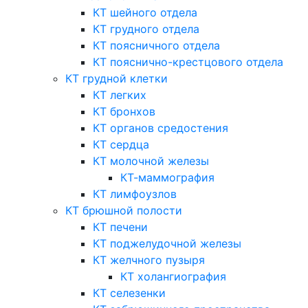
КТ шейного отдела
КТ грудного отдела
КТ поясничного отдела
КТ пояснично-крестцового отдела
КТ грудной клетки
КТ легких
КТ бронхов
КТ органов средостения
КТ сердца
КТ молочной железы
КТ-маммография
КТ лимфоузлов
КТ брюшной полости
КТ печени
КТ поджелудочной железы
КТ желчного пузыря
КТ холангиография
КТ селезенки