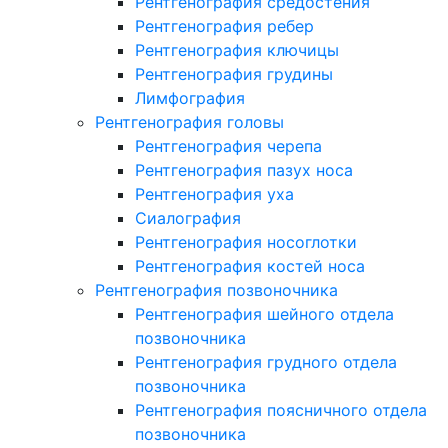
Рентгенография средостения
Рентгенография ребер
Рентгенография ключицы
Рентгенография грудины
Лимфография
Рентгенография головы
Рентгенография черепа
Рентгенография пазух носа
Рентгенография уха
Сиалография
Рентгенография носоглотки
Рентгенография костей носа
Рентгенография позвоночника
Рентгенография шейного отдела
позвоночника
Рентгенография грудного отдела
позвоночника
Рентгенография поясничного отдела
позвоночника