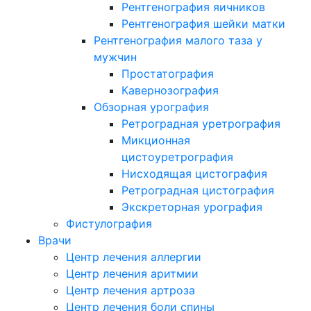
Рентгенография яичников
Рентгенография шейки матки
Рентгенография малого таза у
мужчин
Простатография
Кавернозография
Обзорная урография
Ретроградная уретрография
Микционная
цистоуретрография
Нисходящая цистография
Ретроградная цистография
Экскреторная урография
Фистулография
Врачи
Центр лечения аллергии
Центр лечения аритмии
Центр лечения артроза
Центр лечения боли спины