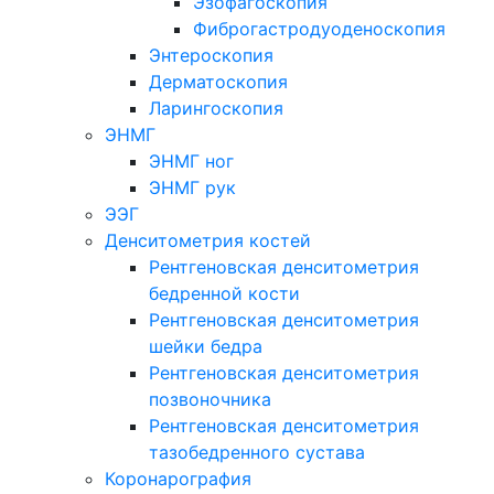
Эзофагоскопия
Фиброгастродуоденоскопия
Энтероскопия
Дерматоскопия
Ларингоскопия
ЭНМГ
ЭНМГ ног
ЭНМГ рук
ЭЭГ
Денситометрия костей
Рентгеновская денситометрия
бедренной кости
Рентгеновская денситометрия
шейки бедра
Рентгеновская денситометрия
позвоночника
Рентгеновская денситометрия
тазобедренного сустава
Коронарография