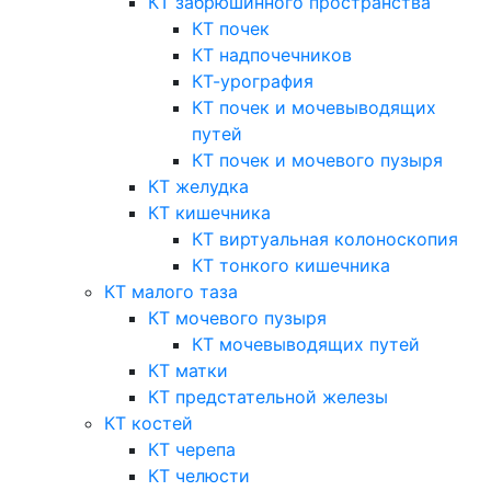
КТ забрюшинного пространства
КТ почек
КТ надпочечников
КТ-урография
КТ почек и мочевыводящих
путей
КТ почек и мочевого пузыря
КТ желудка
КТ кишечника
КТ виртуальная колоноскопия
КТ тонкого кишечника
КТ малого таза
КТ мочевого пузыря
КТ мочевыводящих путей
КТ матки
КТ предстательной железы
КТ костей
КТ черепа
КТ челюсти