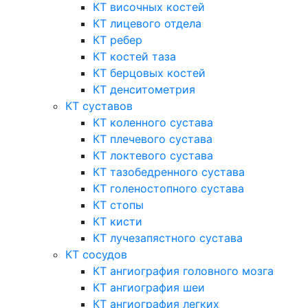
КТ височных костей
КТ лицевого отдела
КТ ребер
КТ костей таза
КТ берцовых костей
КТ денситометрия
КТ суставов
КТ коленного сустава
КТ плечевого сустава
КТ локтевого сустава
КТ тазобедренного сустава
КТ голеностопного сустава
КТ стопы
КТ кисти
КТ лучезапястного сустава
КТ сосудов
КТ ангиография головного мозга
КТ ангиография шеи
КТ ангиография легких