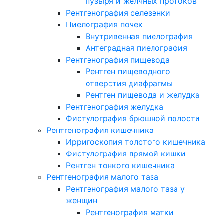
пузыря и желчных протоков
Рентгенография селезенки
Пиелография почек
Внутривенная пиелография
Антеградная пиелография
Рентгенография пищевода
Рентген пищеводного
отверстия диафрагмы
Рентген пищевода и желудка
Рентгенография желудка
Фистулография брюшной полости
Рентгенография кишечника
Ирригоскопия толстого кишечника
Фистулография прямой кишки
Рентген тонкого кишечника
Рентгенография малого таза
Рентгенография малого таза у
женщин
Рентгенография матки