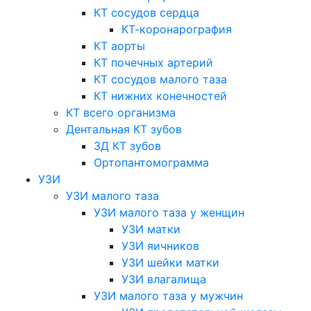
КТ сосудов сердца
КТ-коронарография
КТ аорты
КТ почечных артерий
КТ сосудов малого таза
КТ нижних конечностей
КТ всего организма
Дентальная КТ зубов
3Д КТ зубов
Ортопантомограмма
УЗИ
УЗИ малого таза
УЗИ малого таза у женщин
УЗИ матки
УЗИ яичников
УЗИ шейки матки
УЗИ влагалища
УЗИ малого таза у мужчин