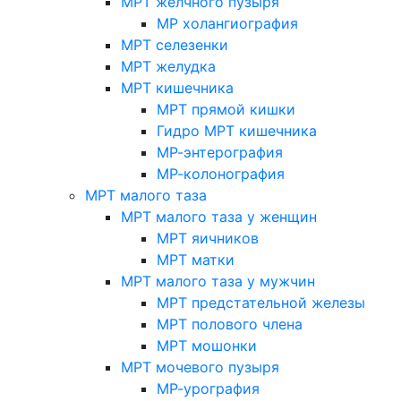
МРТ желчного пузыря
МР холангиография
МРТ селезенки
МРТ желудка
МРТ кишечника
МРТ прямой кишки
Гидро МРТ кишечника
МР-энтерография
МР-колонография
МРТ малого таза
МРТ малого таза у женщин
МРТ яичников
МРТ матки
МРТ малого таза у мужчин
МРТ предстательной железы
МРТ полового члена
МРТ мошонки
МРТ мочевого пузыря
МР-урография