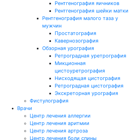
Рентгенография яичников
Рентгенография шейки матки
Рентгенография малого таза у
мужчин
Простатография
Кавернозография
Обзорная урография
Ретроградная уретрография
Микционная
цистоуретрография
Нисходящая цистография
Ретроградная цистография
Экскреторная урография
Фистулография
Врачи
Центр лечения аллергии
Центр лечения аритмии
Центр лечения артроза
Центр лечения боли спины