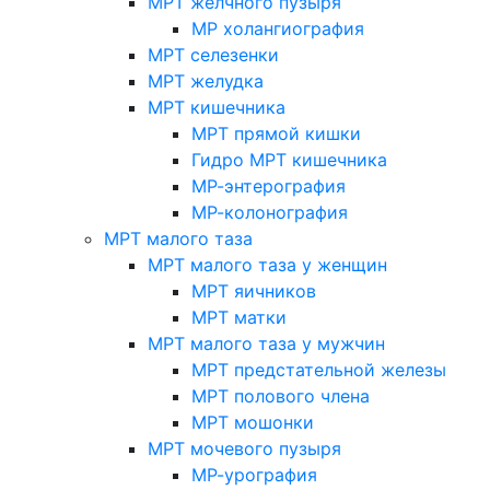
МРТ желчного пузыря
МР холангиография
МРТ селезенки
МРТ желудка
МРТ кишечника
МРТ прямой кишки
Гидро МРТ кишечника
МР-энтерография
МР-колонография
МРТ малого таза
МРТ малого таза у женщин
МРТ яичников
МРТ матки
МРТ малого таза у мужчин
МРТ предстательной железы
МРТ полового члена
МРТ мошонки
МРТ мочевого пузыря
МР-урография