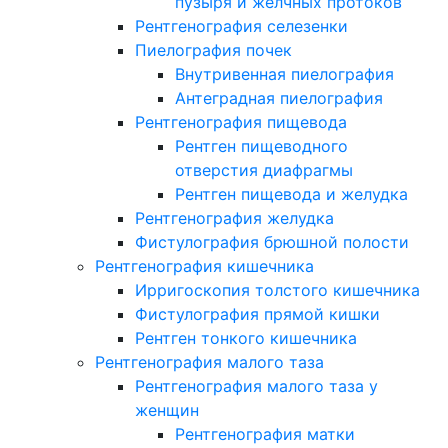
пузыря и желчных протоков
Рентгенография селезенки
Пиелография почек
Внутривенная пиелография
Антеградная пиелография
Рентгенография пищевода
Рентген пищеводного
отверстия диафрагмы
Рентген пищевода и желудка
Рентгенография желудка
Фистулография брюшной полости
Рентгенография кишечника
Ирригоскопия толстого кишечника
Фистулография прямой кишки
Рентген тонкого кишечника
Рентгенография малого таза
Рентгенография малого таза у
женщин
Рентгенография матки