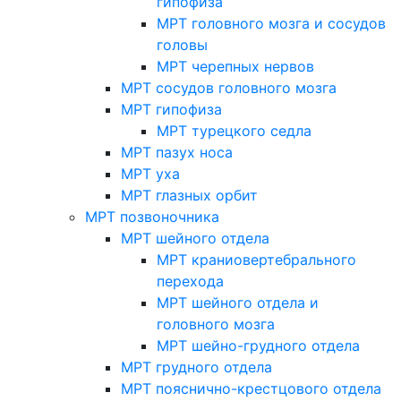
гипофиза
МРТ головного мозга и сосудов
головы
МРТ черепных нервов
МРТ сосудов головного мозга
МРТ гипофиза
МРТ турецкого седла
МРТ пазух носа
МРТ уха
МРТ глазных орбит
МРТ позвоночника
МРТ шейного отдела
МРТ краниовертебрального
перехода
МРТ шейного отдела и
головного мозга
МРТ шейно-грудного отдела
МРТ грудного отдела
МРТ пояснично-крестцового отдела