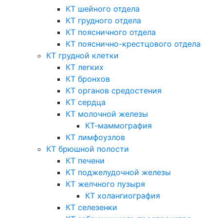
КТ шейного отдела
КТ грудного отдела
КТ поясничного отдела
КТ пояснично-крестцового отдела
КТ грудной клетки
КТ легких
КТ бронхов
КТ органов средостения
КТ сердца
КТ молочной железы
КТ-маммография
КТ лимфоузлов
КТ брюшной полости
КТ печени
КТ поджелудочной железы
КТ желчного пузыря
КТ холангиография
КТ селезенки