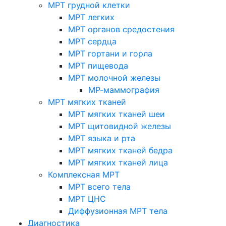
МРТ грудной клетки
МРТ легких
МРТ органов средостения
МРТ сердца
МРТ гортани и горла
МРТ пищевода
МРТ молочной железы
МР-маммография
МРТ мягких тканей
МРТ мягких тканей шеи
МРТ щитовидной железы
МРТ языка и рта
МРТ мягких тканей бедра
МРТ мягких тканей лица
Комплексная МРТ
МРТ всего тела
МРТ ЦНС
Диффузионная МРТ тела
Диагностика