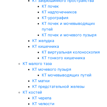
КТ забрюшинного пространства
КТ почек
КТ надпочечников
КТ-урография
КТ почек и мочевыводящих
путей
КТ почек и мочевого пузыря
КТ желудка
КТ кишечника
КТ виртуальная колоноскопия
КТ тонкого кишечника
КТ малого таза
КТ мочевого пузыря
КТ мочевыводящих путей
КТ матки
КТ предстательной железы
КТ костей
КТ черепа
КТ челюсти