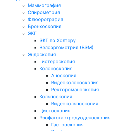
Маммография
Спирометрия
Флюорография
Бронхоскопия
ЭКГ
ЭКГ по Холтеру
Велоэргометрия (ВЭМ)
Эндоскопия
Гистероскопия
Колоноскопия
Аноскопия
Видеоколоноскопия
Ректороманоскопия
Кольпоскопия
Видеокольпоскопия
Цистоскопия
Эзофагогастродуоденоскопия
Гастроскопия