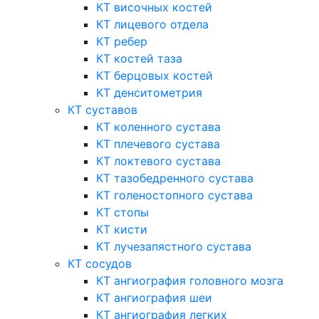
КТ височных костей
КТ лицевого отдела
КТ ребер
КТ костей таза
КТ берцовых костей
КТ денситометрия
КТ суставов
КТ коленного сустава
КТ плечевого сустава
КТ локтевого сустава
КТ тазобедренного сустава
КТ голеностопного сустава
КТ стопы
КТ кисти
КТ лучезапястного сустава
КТ сосудов
КТ ангиография головного мозга
КТ ангиография шеи
КТ ангиография легких