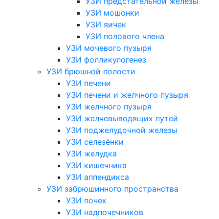
УЗИ предстательной железы
УЗИ мошонки
УЗИ яичек
УЗИ полового члена
УЗИ мочевого пузыря
УЗИ фолликулогенез
УЗИ брюшной полости
УЗИ печени
УЗИ печени и желчного пузыря
УЗИ желчного пузыря
УЗИ желчевыводящих путей
УЗИ поджелудочной железы
УЗИ селезёнки
УЗИ желудка
УЗИ кишечника
УЗИ аппендикса
УЗИ забрюшинного пространства
УЗИ почек
УЗИ надпочечников