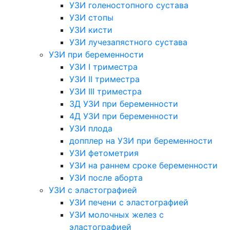
УЗИ голеностопного сустава
УЗИ стопы
УЗИ кисти
УЗИ лучезапястного сустава
УЗИ при беременности
УЗИ I триместра
УЗИ II триместра
УЗИ III триместра
3Д УЗИ при беременности
4Д УЗИ при беременности
УЗИ плода
допплер на УЗИ при беременности
УЗИ фетометрия
УЗИ на раннем сроке беременности
УЗИ после аборта
УЗИ с эластографией
УЗИ печени с эластографией
УЗИ молочных желез с
эластографией