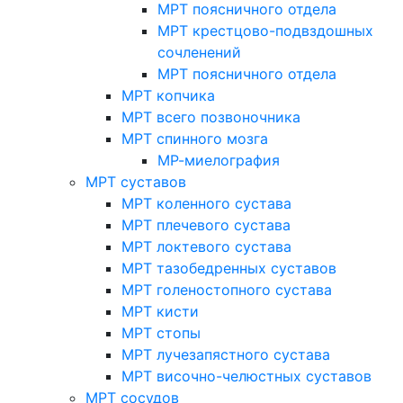
МРТ поясничного отдела
МРТ крестцово-подвздошных
сочленений
МРТ поясничного отдела
МРТ копчика
МРТ всего позвоночника
МРТ спинного мозга
МР-миелография
МРТ суставов
МРТ коленного сустава
МРТ плечевого сустава
МРТ локтевого сустава
МРТ тазобедренных суставов
МРТ голеностопного сустава
МРТ кисти
МРТ стопы
МРТ лучезапястного сустава
МРТ височно-челюстных суставов
МРТ сосудов