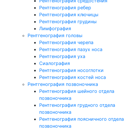
Рентгенография средостения
Рентгенография ребер
Рентгенография ключицы
Рентгенография грудины
Лимфография
Рентгенография головы
Рентгенография черепа
Рентгенография пазух носа
Рентгенография уха
Сиалография
Рентгенография носоглотки
Рентгенография костей носа
Рентгенография позвоночника
Рентгенография шейного отдела
позвоночника
Рентгенография грудного отдела
позвоночника
Рентгенография поясничного отдела
позвоночника