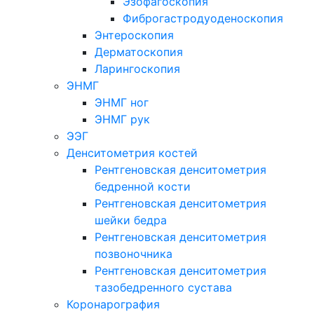
Эзофагоскопия
Фиброгастродуоденоскопия
Энтероскопия
Дерматоскопия
Ларингоскопия
ЭНМГ
ЭНМГ ног
ЭНМГ рук
ЭЭГ
Денситометрия костей
Рентгеновская денситометрия
бедренной кости
Рентгеновская денситометрия
шейки бедра
Рентгеновская денситометрия
позвоночника
Рентгеновская денситометрия
тазобедренного сустава
Коронарография