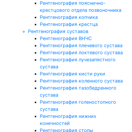
Рентгенография пояснично-
крестцового отдела позвоночника
Рентгенография копчика
Рентгенография крестца
Рентгенография суставов
Рентгенография ВНЧС
Рентгенография плечевого сустава
Рентгенография локтевого сустава
Рентгенография лучезапястного
сустава
Рентгенография кисти руки
Рентгенография коленного сустава
Рентгенография тазобедренного
сустава
Рентгенография голеностопного
сустава
Рентгенография нижних
конечностей
Рентгенография стопы