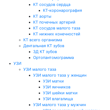
КТ сосудов сердца
КТ-коронарография
КТ аорты
КТ почечных артерий
КТ сосудов малого таза
КТ нижних конечностей
КТ всего организма
Дентальная КТ зубов
3Д КТ зубов
Ортопантомограмма
УЗИ
УЗИ малого таза
УЗИ малого таза у женщин
УЗИ матки
УЗИ яичников
УЗИ шейки матки
УЗИ влагалища
УЗИ малого таза у мужчин