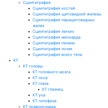
Сцинтиграфия
Сцинтиграфия костей
Сцинтиграфия щитовидной железы
Сцинтиграфия паращитовидных
желез
Сцинтиграфия легких
Сцинтиграфия миокарда
Сцинтиграфия печени
Сцинтиграфия почек
Сцинтиграфия всего тела
КТ
КТ головы
КТ головного мозга
КТ носа
КТ глаза
КТ глазниц
КТ уха
КТ гипофиза
КТ позвоночника