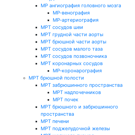
МР ангиография головного мозга
МР-венография
МР-артериография
МРТ сосудов шеи
МРТ грудной части аорты
МРТ брюшной части аорты
МРТ сосудов малого таза
МРТ сосудов позвоночника
МРТ коронарных сосудов
МР-коронарография
МРТ брюшной полости
МРТ забрюшинного пространства
МРТ надпочечников
МРТ почек
МРТ брюшного и забрюшинного
пространства
МРТ печени
МРТ поджелудочной железы