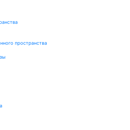
ранства
нного пространства
зы
а