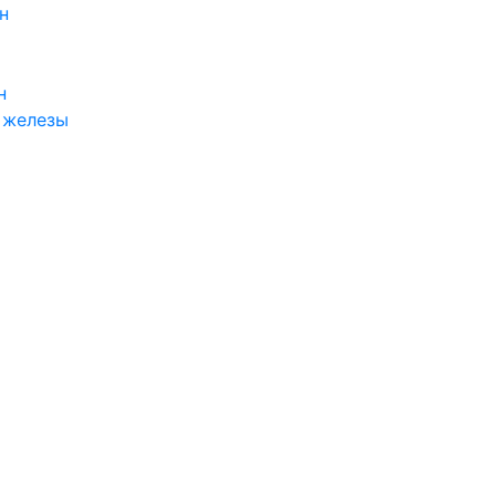
н
н
 железы