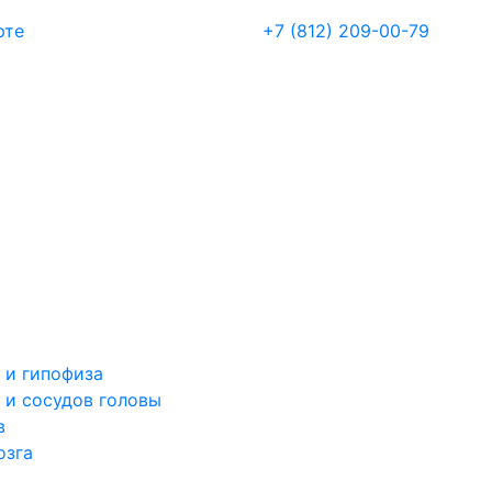
рте
+7 (812) 209-00-79
 и гипофиза
 и сосудов головы
в
озга