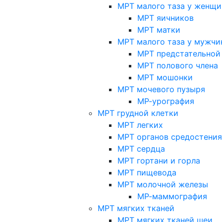
МРТ малого таза у женщи
МРТ яичников
МРТ матки
МРТ малого таза у мужчи
МРТ предстательной
МРТ полового члена
МРТ мошонки
МРТ мочевого пузыря
МР-урография
МРТ грудной клетки
МРТ легких
МРТ органов средостения
МРТ сердца
МРТ гортани и горла
МРТ пищевода
МРТ молочной железы
МР-маммография
МРТ мягких тканей
МРТ мягких тканей шеи