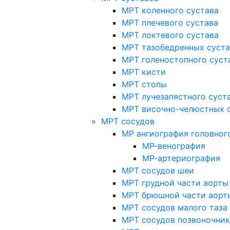
МРТ коленного сустава
МРТ плечевого сустава
МРТ локтевого сустава
МРТ тазобедренных суст
МРТ голеностопного суст
МРТ кисти
МРТ стопы
МРТ лучезапястного суст
МРТ височно-челюстных 
МРТ сосудов
МР ангиография головног
МР-венография
МР-артериография
МРТ сосудов шеи
МРТ грудной части аорты
МРТ брюшной части аорт
МРТ сосудов малого таза
МРТ сосудов позвоночник