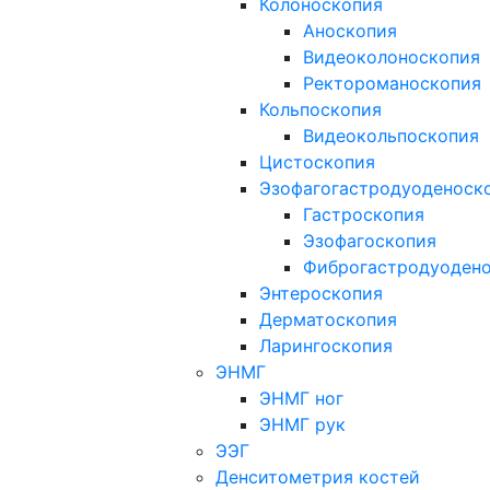
Колоноскопия
Аноскопия
Видеоколоноскопия
Ректороманоскопия
Кольпоскопия
Видеокольпоскопия
Цистоскопия
Эзофагогастродуоденоск
Гастроскопия
Эзофагоскопия
Фиброгастродуоден
Энтероскопия
Дерматоскопия
Ларингоскопия
ЭНМГ
ЭНМГ ног
ЭНМГ рук
ЭЭГ
Денситометрия костей