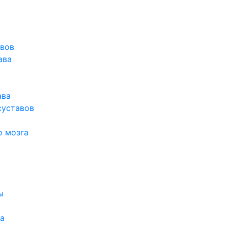
авов
ава
ава
суставов
о мозга
ы
а