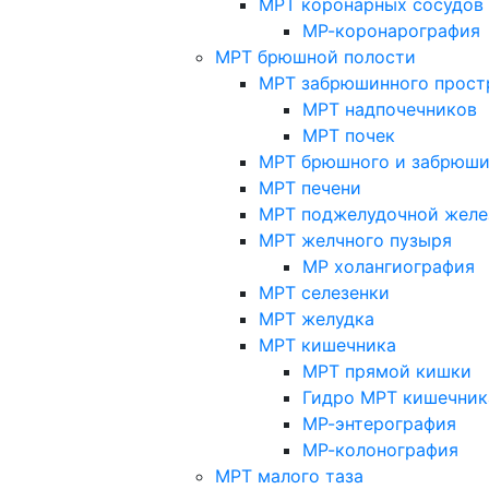
МРТ коронарных сосудов
МР-коронарография
МРТ брюшной полости
МРТ забрюшинного прост
МРТ надпочечников
МРТ почек
МРТ брюшного и забрюши
МРТ печени
МРТ поджелудочной желе
МРТ желчного пузыря
МР холангиография
МРТ селезенки
МРТ желудка
МРТ кишечника
МРТ прямой кишки
Гидро МРТ кишечник
МР-энтерография
МР-колонография
МРТ малого таза