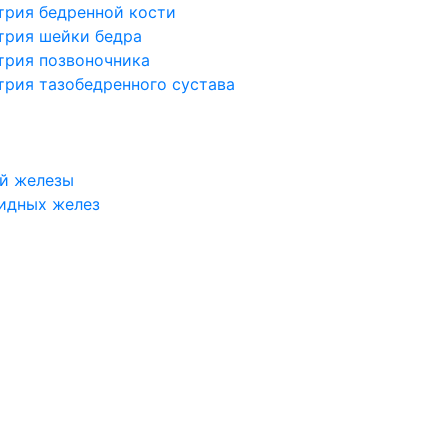
трия бедренной кости
трия шейки бедра
трия позвоночника
трия тазобедренного сустава
й железы
идных желез