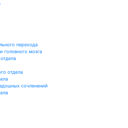
а
льного перехода
и головного мозга
 отдела
го отдела
дела
здошных сочленений
дела