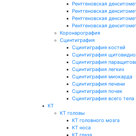
Рентгеновская денситоме
Рентгеновская денситоме
Рентгеновская денситоме
Рентгеновская денситоме
Коронарография
Сцинтиграфия
Сцинтиграфия костей
Сцинтиграфия щитовидно
Сцинтиграфия паращитов
Сцинтиграфия легких
Сцинтиграфия миокарда
Сцинтиграфия печени
Сцинтиграфия почек
Сцинтиграфия всего тела
КТ
КТ головы
КТ головного мозга
КТ носа
КТ глаза