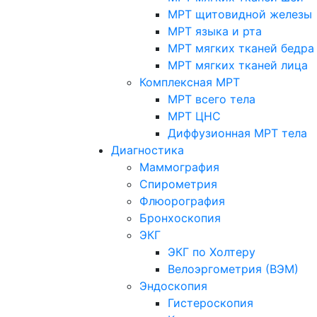
МРТ щитовидной железы
МРТ языка и рта
МРТ мягких тканей бедра
МРТ мягких тканей лица
Комплексная МРТ
МРТ всего тела
МРТ ЦНС
Диффузионная МРТ тела
Диагностика
Маммография
Спирометрия
Флюорография
Бронхоскопия
ЭКГ
ЭКГ по Холтеру
Велоэргометрия (ВЭМ)
Эндоскопия
Гистероскопия