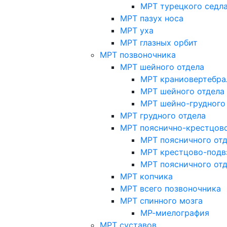
МРТ турецкого седл
МРТ пазух носа
МРТ уха
МРТ глазных орбит
МРТ позвоночника
МРТ шейного отдела
МРТ краниовертебра
МРТ шейного отдела 
МРТ шейно-грудного
МРТ грудного отдела
МРТ пояснично-крестцово
МРТ поясничного от
МРТ крестцово-подв
МРТ поясничного от
МРТ копчика
МРТ всего позвоночника
МРТ спинного мозга
МР-миелография
МРТ суставов