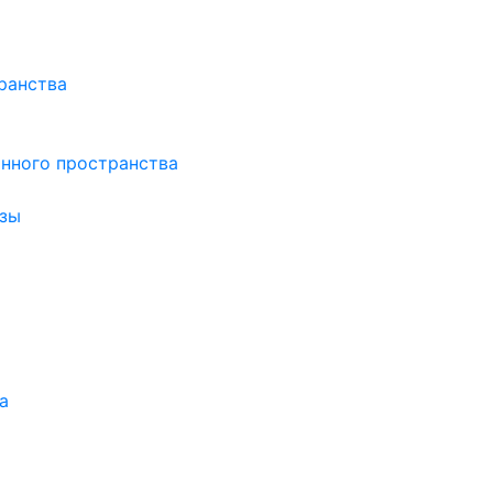
ранства
нного пространства
зы
а