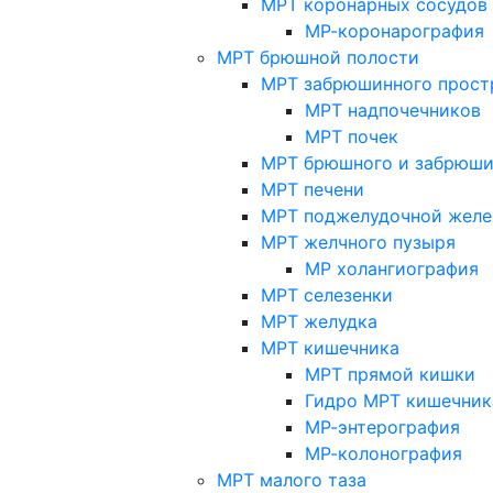
МРТ коронарных сосудов
МР-коронарография
МРТ брюшной полости
МРТ забрюшинного прост
МРТ надпочечников
МРТ почек
МРТ брюшного и забрюши
МРТ печени
МРТ поджелудочной желе
МРТ желчного пузыря
МР холангиография
МРТ селезенки
МРТ желудка
МРТ кишечника
МРТ прямой кишки
Гидро МРТ кишечник
МР-энтерография
МР-колонография
МРТ малого таза