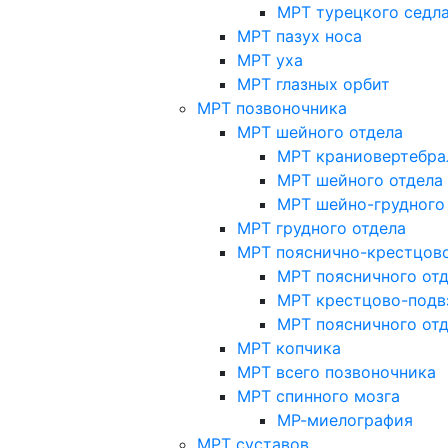
МРТ турецкого седл
МРТ пазух носа
МРТ уха
МРТ глазных орбит
МРТ позвоночника
МРТ шейного отдела
МРТ краниовертебра
МРТ шейного отдела 
МРТ шейно-грудного
МРТ грудного отдела
МРТ пояснично-крестцово
МРТ поясничного от
МРТ крестцово-подв
МРТ поясничного от
МРТ копчика
МРТ всего позвоночника
МРТ спинного мозга
МР-миелография
МРТ суставов