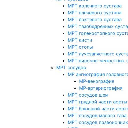
МРТ коленного сустава
МРТ плечевого сустава
МРТ локтевого сустава
МРТ тазобедренных суст
МРТ голеностопного суст
МРТ кисти
МРТ стопы
МРТ лучезапястного суст
МРТ височно-челюстных 
МРТ сосудов
МР ангиография головног
МР-венография
МР-артериография
МРТ сосудов шеи
МРТ грудной части аорты
МРТ брюшной части аорт
МРТ сосудов малого таза
МРТ сосудов позвоночник