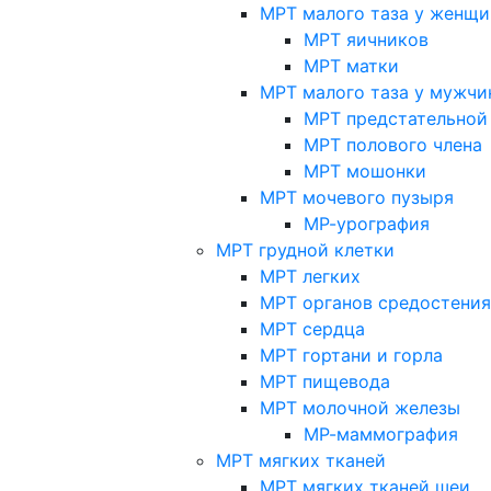
МРТ малого таза у женщи
МРТ яичников
МРТ матки
МРТ малого таза у мужчи
МРТ предстательной
МРТ полового члена
МРТ мошонки
МРТ мочевого пузыря
МР-урография
МРТ грудной клетки
МРТ легких
МРТ органов средостения
МРТ сердца
МРТ гортани и горла
МРТ пищевода
МРТ молочной железы
МР-маммография
МРТ мягких тканей
МРТ мягких тканей шеи