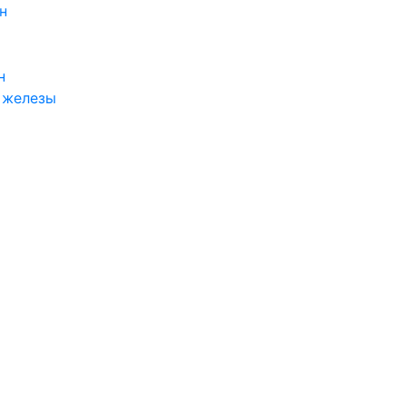
н
н
 железы