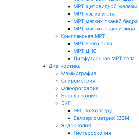
МРТ щитовидной железы
МРТ языка и рта
МРТ мягких тканей бедра
МРТ мягких тканей лица
Комплексная МРТ
МРТ всего тела
МРТ ЦНС
Диффузионная МРТ тела
Диагностика
Маммография
Спирометрия
Флюорография
Бронхоскопия
ЭКГ
ЭКГ по Холтеру
Велоэргометрия (ВЭМ)
Эндоскопия
Гистероскопия