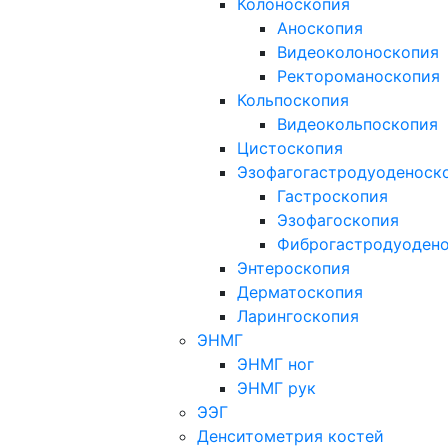
Колоноскопия
Аноскопия
Видеоколоноскопия
Ректороманоскопия
Кольпоскопия
Видеокольпоскопия
Цистоскопия
Эзофагогастродуоденоск
Гастроскопия
Эзофагоскопия
Фиброгастродуоден
Энтероскопия
Дерматоскопия
Ларингоскопия
ЭНМГ
ЭНМГ ног
ЭНМГ рук
ЭЭГ
Денситометрия костей