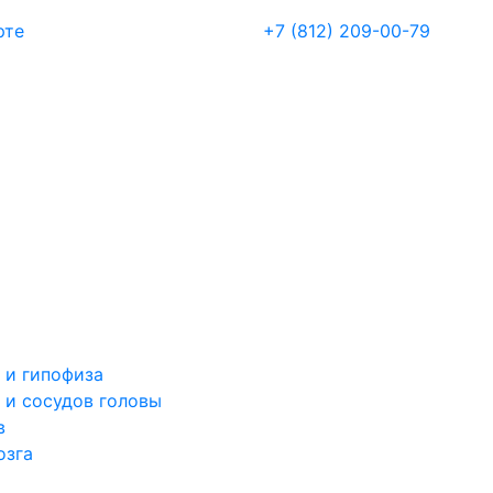
рте
+7 (812) 209-00-79
 и гипофиза
 и сосудов головы
в
озга