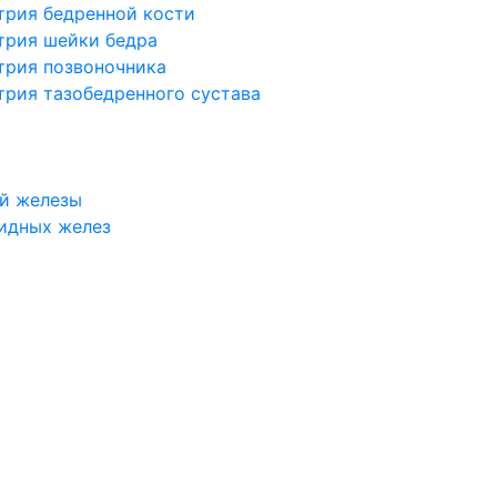
трия бедренной кости
трия шейки бедра
трия позвоночника
трия тазобедренного сустава
й железы
идных желез