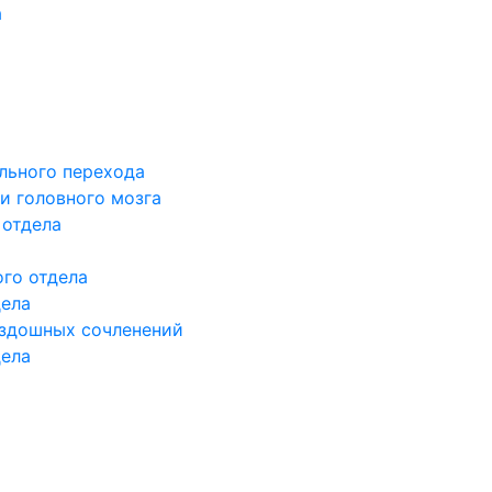
а
льного перехода
и головного мозга
 отдела
го отдела
дела
здошных сочленений
дела