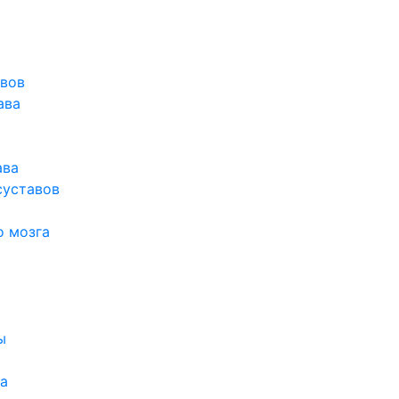
авов
ава
ава
суставов
о мозга
ы
а