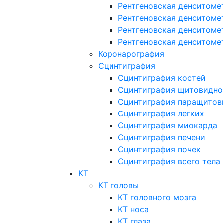
Рентгеновская денситоме
Рентгеновская денситоме
Рентгеновская денситоме
Рентгеновская денситоме
Коронарография
Сцинтиграфия
Сцинтиграфия костей
Сцинтиграфия щитовидно
Сцинтиграфия паращитов
Сцинтиграфия легких
Сцинтиграфия миокарда
Сцинтиграфия печени
Сцинтиграфия почек
Сцинтиграфия всего тела
КТ
КТ головы
КТ головного мозга
КТ носа
КТ глаза