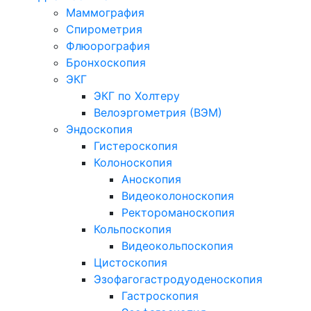
Маммография
Спирометрия
Флюорография
Бронхоскопия
ЭКГ
ЭКГ по Холтеру
Велоэргометрия (ВЭМ)
Эндоскопия
Гистероскопия
Колоноскопия
Аноскопия
Видеоколоноскопия
Ректороманоскопия
Кольпоскопия
Видеокольпоскопия
Цистоскопия
Эзофагогастродуоденоскопия
Гастроскопия