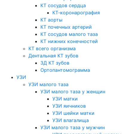
КТ сосудов сердца
КТ-коронарография
КТ аорты
КТ почечных артерий
КТ сосудов малого таза
КТ нижних конечностей
КТ всего организма
Дентальная КТ зубов
3Д КТ зубов
Ортопантомограмма
УЗИ
УЗИ малого таза
УЗИ малого таза у женщин
УЗИ матки
УЗИ яичников
УЗИ шейки матки
УЗИ влагалища
УЗИ малого таза у мужчин