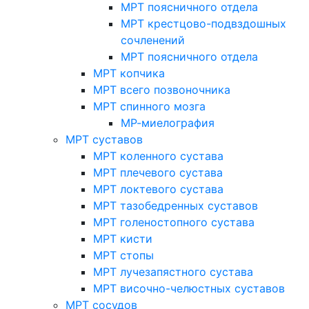
МРТ поясничного отдела
МРТ крестцово-подвздошных
сочленений
МРТ поясничного отдела
МРТ копчика
МРТ всего позвоночника
МРТ спинного мозга
МР-миелография
МРТ суставов
МРТ коленного сустава
МРТ плечевого сустава
МРТ локтевого сустава
МРТ тазобедренных суставов
МРТ голеностопного сустава
МРТ кисти
МРТ стопы
МРТ лучезапястного сустава
МРТ височно-челюстных суставов
МРТ сосудов