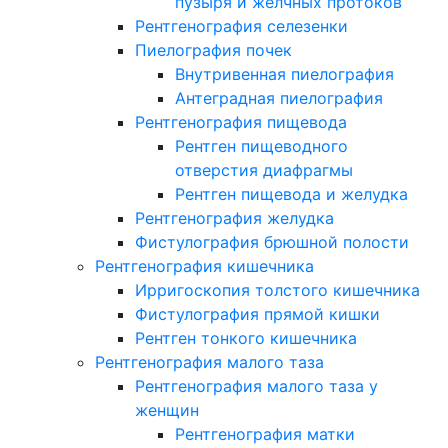
пузыря и желчных протоков
Рентгенография селезенки
Пиелография почек
Внутривенная пиелография
Антеградная пиелография
Рентгенография пищевода
Рентген пищеводного
отверстия диафрагмы
Рентген пищевода и желудка
Рентгенография желудка
Фистулография брюшной полости
Рентгенография кишечника
Ирригоскопия толстого кишечника
Фистулография прямой кишки
Рентген тонкого кишечника
Рентгенография малого таза
Рентгенография малого таза у
женщин
Рентгенография матки