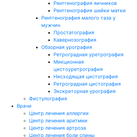
Рентгенография яичников
Рентгенография шейки матки
Рентгенография малого таза у
мужчин
Простатография
Кавернозография
Обзорная урография
Ретроградная уретрография
Микционная
цистоуретрография
Нисходящая цистография
Ретроградная цистография
Экскреторная урография
Фистулография
Врачи
Центр лечения аллергии
Центр лечения аритмии
Центр лечения артроза
Центр лечения боли спины