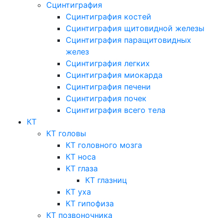
Сцинтиграфия
Сцинтиграфия костей
Сцинтиграфия щитовидной железы
Сцинтиграфия паращитовидных
желез
Сцинтиграфия легких
Сцинтиграфия миокарда
Сцинтиграфия печени
Сцинтиграфия почек
Сцинтиграфия всего тела
КТ
КТ головы
КТ головного мозга
КТ носа
КТ глаза
КТ глазниц
КТ уха
КТ гипофиза
КТ позвоночника