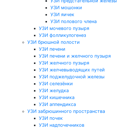
УЗИ предстательной железы
УЗИ мошонки
УЗИ яичек
УЗИ полового члена
УЗИ мочевого пузыря
УЗИ фолликулогенез
УЗИ брюшной полости
УЗИ печени
УЗИ печени и желчного пузыря
УЗИ желчного пузыря
УЗИ желчевыводящих путей
УЗИ поджелудочной железы
УЗИ селезёнки
УЗИ желудка
УЗИ кишечника
УЗИ аппендикса
УЗИ забрюшинного пространства
УЗИ почек
УЗИ надпочечников