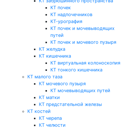
КТ забрюшинного пространства
КТ почек
КТ надпочечников
КТ-урография
КТ почек и мочевыводящих
путей
КТ почек и мочевого пузыря
КТ желудка
КТ кишечника
КТ виртуальная колоноскопия
КТ тонкого кишечника
КТ малого таза
КТ мочевого пузыря
КТ мочевыводящих путей
КТ матки
КТ предстательной железы
КТ костей
КТ черепа
КТ челюсти