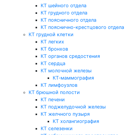
КТ шейного отдела
КТ грудного отдела
КТ поясничного отдела
КТ пояснично-крестцового отдела
КТ грудной клетки
КТ легких
КТ бронхов
КТ органов средостения
КТ сердца
КТ молочной железы
КТ-маммография
КТ лимфоузлов
КТ брюшной полости
КТ печени
КТ поджелудочной железы
КТ желчного пузыря
КТ холангиография
КТ селезенки