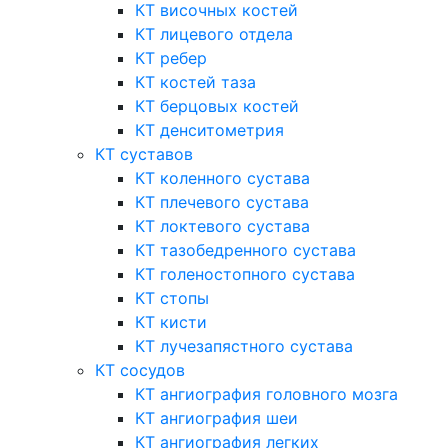
КТ височных костей
КТ лицевого отдела
КТ ребер
КТ костей таза
КТ берцовых костей
КТ денситометрия
КТ суставов
КТ коленного сустава
КТ плечевого сустава
КТ локтевого сустава
КТ тазобедренного сустава
КТ голеностопного сустава
КТ стопы
КТ кисти
КТ лучезапястного сустава
КТ сосудов
КТ ангиография головного мозга
КТ ангиография шеи
КТ ангиография легких