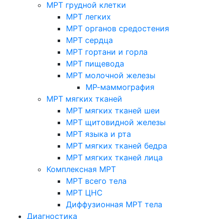
МРТ грудной клетки
МРТ легких
МРТ органов средостения
МРТ сердца
МРТ гортани и горла
МРТ пищевода
МРТ молочной железы
МР-маммография
МРТ мягких тканей
МРТ мягких тканей шеи
МРТ щитовидной железы
МРТ языка и рта
МРТ мягких тканей бедра
МРТ мягких тканей лица
Комплексная МРТ
МРТ всего тела
МРТ ЦНС
Диффузионная МРТ тела
Диагностика