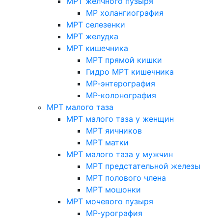
МРТ желчного пузыря
МР холангиография
МРТ селезенки
МРТ желудка
МРТ кишечника
МРТ прямой кишки
Гидро МРТ кишечника
МР-энтерография
МР-колонография
МРТ малого таза
МРТ малого таза у женщин
МРТ яичников
МРТ матки
МРТ малого таза у мужчин
МРТ предстательной железы
МРТ полового члена
МРТ мошонки
МРТ мочевого пузыря
МР-урография