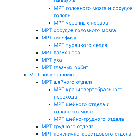
гипофиза
МРТ головного мозга и сосудов
головы
МРТ черепных нервов
МРТ сосудов головного мозга
МРТ гипофиза
МРТ турецкого седла
МРТ пазух носа
МРТ уха
МРТ глазных орбит
МРТ позвоночника
МРТ шейного отдела
МРТ краниовертебрального
перехода
МРТ шейного отдела и
головного мозга
МРТ шейно-грудного отдела
МРТ грудного отдела
МРТ пояснично-крестцового отдела