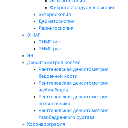
Эзофагоскопия
Фиброгастродуоденоскопия
Энтероскопия
Дерматоскопия
Ларингоскопия
ЭНМГ
ЭНМГ ног
ЭНМГ рук
ЭЭГ
Денситометрия костей
Рентгеновская денситометрия
бедренной кости
Рентгеновская денситометрия
шейки бедра
Рентгеновская денситометрия
позвоночника
Рентгеновская денситометрия
тазобедренного сустава
Коронарография