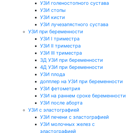
УЗИ голеностопного сустава
УЗИ стопы
УЗИ кисти
УЗИ лучезапястного сустава
УЗИ при беременности
УЗИ I триместра
УЗИ II триместра
УЗИ III триместра
3Д УЗИ при беременности
4Д УЗИ при беременности
УЗИ плода
допплер на УЗИ при беременности
УЗИ фетометрия
УЗИ на раннем сроке беременности
УЗИ после аборта
УЗИ с эластографией
УЗИ печени с эластографией
УЗИ молочных желез с
эластографией