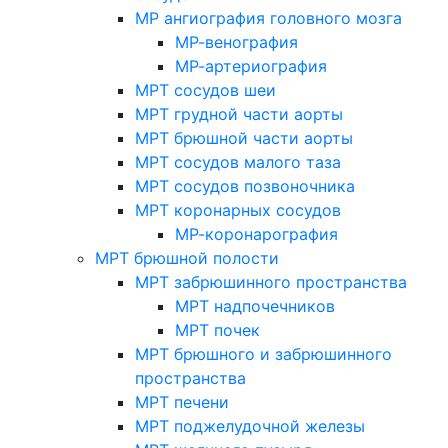
МР ангиография головного мозга
МР-венография
МР-артериография
МРТ сосудов шеи
МРТ грудной части аорты
МРТ брюшной части аорты
МРТ сосудов малого таза
МРТ сосудов позвоночника
МРТ коронарных сосудов
МР-коронарография
МРТ брюшной полости
МРТ забрюшинного пространства
МРТ надпочечников
МРТ почек
МРТ брюшного и забрюшинного
пространства
МРТ печени
МРТ поджелудочной железы