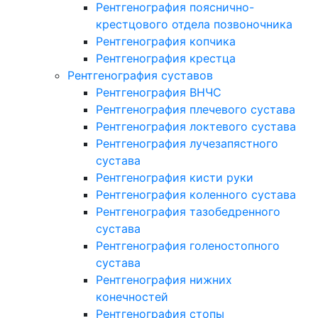
Рентгенография пояснично-
крестцового отдела позвоночника
Рентгенография копчика
Рентгенография крестца
Рентгенография суставов
Рентгенография ВНЧС
Рентгенография плечевого сустава
Рентгенография локтевого сустава
Рентгенография лучезапястного
сустава
Рентгенография кисти руки
Рентгенография коленного сустава
Рентгенография тазобедренного
сустава
Рентгенография голеностопного
сустава
Рентгенография нижних
конечностей
Рентгенография стопы