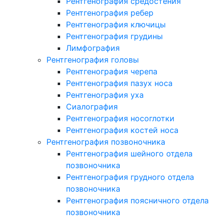
Рентгенография средостения
Рентгенография ребер
Рентгенография ключицы
Рентгенография грудины
Лимфография
Рентгенография головы
Рентгенография черепа
Рентгенография пазух носа
Рентгенография уха
Сиалография
Рентгенография носоглотки
Рентгенография костей носа
Рентгенография позвоночника
Рентгенография шейного отдела
позвоночника
Рентгенография грудного отдела
позвоночника
Рентгенография поясничного отдела
позвоночника