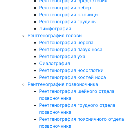
Рентгенография средостения
Рентгенография ребер
Рентгенография ключицы
Рентгенография грудины
Лимфография
Рентгенография головы
Рентгенография черепа
Рентгенография пазух носа
Рентгенография уха
Сиалография
Рентгенография носоглотки
Рентгенография костей носа
Рентгенография позвоночника
Рентгенография шейного отдела
позвоночника
Рентгенография грудного отдела
позвоночника
Рентгенография поясничного отдела
позвоночника