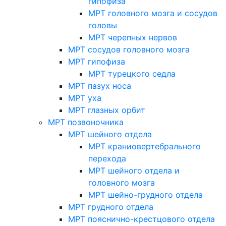
гипофиза
МРТ головного мозга и сосудов
головы
МРТ черепных нервов
МРТ сосудов головного мозга
МРТ гипофиза
МРТ турецкого седла
МРТ пазух носа
МРТ уха
МРТ глазных орбит
МРТ позвоночника
МРТ шейного отдела
МРТ краниовертебрального
перехода
МРТ шейного отдела и
головного мозга
МРТ шейно-грудного отдела
МРТ грудного отдела
МРТ пояснично-крестцового отдела