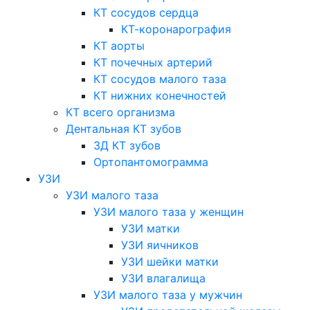
КТ сосудов сердца
КТ-коронарография
КТ аорты
КТ почечных артерий
КТ сосудов малого таза
КТ нижних конечностей
КТ всего организма
Дентальная КТ зубов
3Д КТ зубов
Ортопантомограмма
УЗИ
УЗИ малого таза
УЗИ малого таза у женщин
УЗИ матки
УЗИ яичников
УЗИ шейки матки
УЗИ влагалища
УЗИ малого таза у мужчин