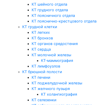
КТ шейного отдела
КТ грудного отдела
КТ поясничного отдела
КТ пояснично-крестцового отдела
КТ грудной клетки
КТ легких
КТ бронхов
КТ органов средостения
КТ сердца
КТ молочной железы
КТ-маммография
КТ лимфоузлов
КТ брюшной полости
КТ печени
КТ поджелудочной железы
КТ желчного пузыря
КТ холангиография
КТ селезенки