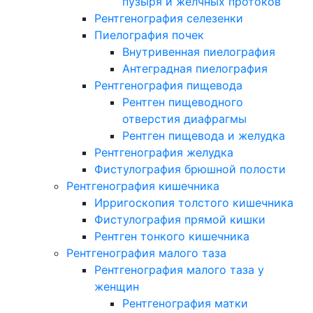
пузыря и желчных протоков
Рентгенография селезенки
Пиелография почек
Внутривенная пиелография
Антеградная пиелография
Рентгенография пищевода
Рентген пищеводного
отверстия диафрагмы
Рентген пищевода и желудка
Рентгенография желудка
Фистулография брюшной полости
Рентгенография кишечника
Ирригоскопия толстого кишечника
Фистулография прямой кишки
Рентген тонкого кишечника
Рентгенография малого таза
Рентгенография малого таза у
женщин
Рентгенография матки