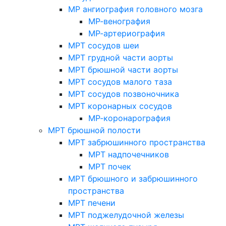
МР ангиография головного мозга
МР-венография
МР-артериография
МРТ сосудов шеи
МРТ грудной части аорты
МРТ брюшной части аорты
МРТ сосудов малого таза
МРТ сосудов позвоночника
МРТ коронарных сосудов
МР-коронарография
МРТ брюшной полости
МРТ забрюшинного пространства
МРТ надпочечников
МРТ почек
МРТ брюшного и забрюшинного
пространства
МРТ печени
МРТ поджелудочной железы