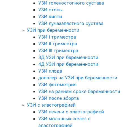
УЗИ голеностопного сустава
УЗИ стопы
УЗИ кисти
УЗИ лучезапястного сустава
УЗИ при беременности
УЗИ I триместра
УЗИ II триместра
УЗИ III триместра
3Д УЗИ при беременности
4Д УЗИ при беременности
УЗИ плода
допплер на УЗИ при беременности
УЗИ фетометрия
УЗИ на раннем сроке беременности
УЗИ после аборта
УЗИ с эластографией
УЗИ печени с эластографией
УЗИ молочных желез с
эластографией