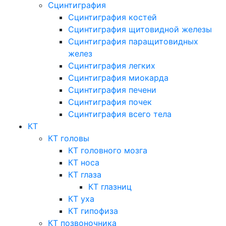
Сцинтиграфия
Сцинтиграфия костей
Сцинтиграфия щитовидной железы
Сцинтиграфия паращитовидных
желез
Сцинтиграфия легких
Сцинтиграфия миокарда
Сцинтиграфия печени
Сцинтиграфия почек
Сцинтиграфия всего тела
КТ
КТ головы
КТ головного мозга
КТ носа
КТ глаза
КТ глазниц
КТ уха
КТ гипофиза
КТ позвоночника