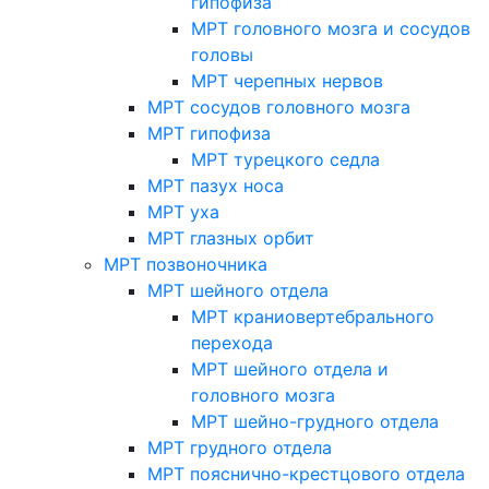
гипофиза
МРТ головного мозга и сосудов
головы
МРТ черепных нервов
МРТ сосудов головного мозга
МРТ гипофиза
МРТ турецкого седла
МРТ пазух носа
МРТ уха
МРТ глазных орбит
МРТ позвоночника
МРТ шейного отдела
МРТ краниовертебрального
перехода
МРТ шейного отдела и
головного мозга
МРТ шейно-грудного отдела
МРТ грудного отдела
МРТ пояснично-крестцового отдела