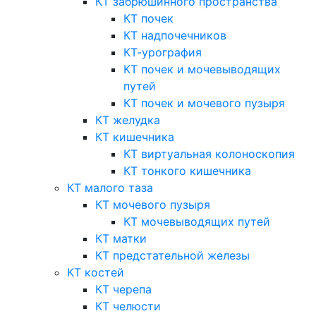
КТ забрюшинного пространства
КТ почек
КТ надпочечников
КТ-урография
КТ почек и мочевыводящих
путей
КТ почек и мочевого пузыря
КТ желудка
КТ кишечника
КТ виртуальная колоноскопия
КТ тонкого кишечника
КТ малого таза
КТ мочевого пузыря
КТ мочевыводящих путей
КТ матки
КТ предстательной железы
КТ костей
КТ черепа
КТ челюсти