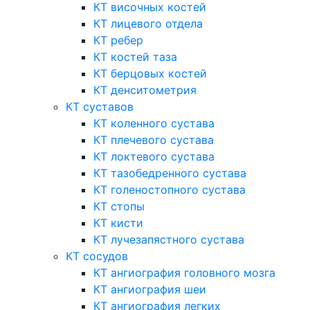
КТ височных костей
КТ лицевого отдела
КТ ребер
КТ костей таза
КТ берцовых костей
КТ денситометрия
КТ суставов
КТ коленного сустава
КТ плечевого сустава
КТ локтевого сустава
КТ тазобедренного сустава
КТ голеностопного сустава
КТ стопы
КТ кисти
КТ лучезапястного сустава
КТ сосудов
КТ ангиография головного мозга
КТ ангиография шеи
КТ ангиография легких