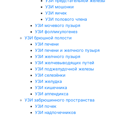
УЗИ предстательной железы
УЗИ мошонки
УЗИ яичек
УЗИ полового члена
УЗИ мочевого пузыря
УЗИ фолликулогенез
УЗИ брюшной полости
УЗИ печени
УЗИ печени и желчного пузыря
УЗИ желчного пузыря
УЗИ желчевыводящих путей
УЗИ поджелудочной железы
УЗИ селезёнки
УЗИ желудка
УЗИ кишечника
УЗИ аппендикса
УЗИ забрюшинного пространства
УЗИ почек
УЗИ надпочечников