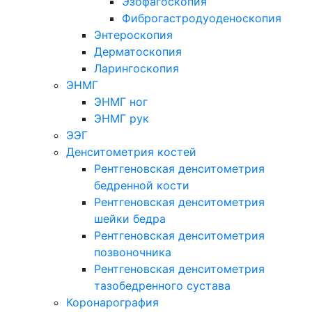
Эзофагоскопия
Фиброгастродуоденоскопия
Энтероскопия
Дерматоскопия
Ларингоскопия
ЭНМГ
ЭНМГ ног
ЭНМГ рук
ЭЭГ
Денситометрия костей
Рентгеновская денситометрия
бедренной кости
Рентгеновская денситометрия
шейки бедра
Рентгеновская денситометрия
позвоночника
Рентгеновская денситометрия
тазобедренного сустава
Коронарография