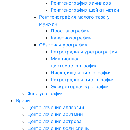
Рентгенография яичников
Рентгенография шейки матки
Рентгенография малого таза у
мужчин
Простатография
Кавернозография
Обзорная урография
Ретроградная уретрография
Микционная
цистоуретрография
Нисходящая цистография
Ретроградная цистография
Экскреторная урография
Фистулография
Врачи
Центр лечения аллергии
Центр лечения аритмии
Центр лечения артроза
Центр лечения боли спины