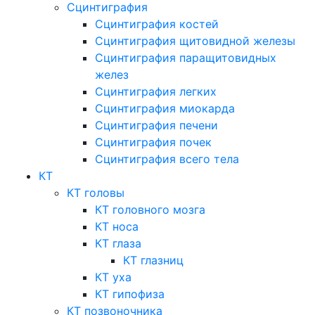
Сцинтиграфия
Сцинтиграфия костей
Сцинтиграфия щитовидной железы
Сцинтиграфия паращитовидных
желез
Сцинтиграфия легких
Сцинтиграфия миокарда
Сцинтиграфия печени
Сцинтиграфия почек
Сцинтиграфия всего тела
КТ
КТ головы
КТ головного мозга
КТ носа
КТ глаза
КТ глазниц
КТ уха
КТ гипофиза
КТ позвоночника