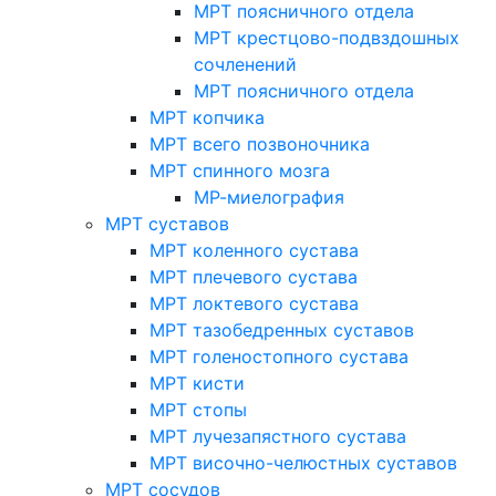
МРТ поясничного отдела
МРТ крестцово-подвздошных
сочленений
МРТ поясничного отдела
МРТ копчика
МРТ всего позвоночника
МРТ спинного мозга
МР-миелография
МРТ суставов
МРТ коленного сустава
МРТ плечевого сустава
МРТ локтевого сустава
МРТ тазобедренных суставов
МРТ голеностопного сустава
МРТ кисти
МРТ стопы
МРТ лучезапястного сустава
МРТ височно-челюстных суставов
МРТ сосудов