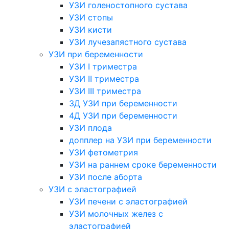
УЗИ голеностопного сустава
УЗИ стопы
УЗИ кисти
УЗИ лучезапястного сустава
УЗИ при беременности
УЗИ I триместра
УЗИ II триместра
УЗИ III триместра
3Д УЗИ при беременности
4Д УЗИ при беременности
УЗИ плода
допплер на УЗИ при беременности
УЗИ фетометрия
УЗИ на раннем сроке беременности
УЗИ после аборта
УЗИ с эластографией
УЗИ печени с эластографией
УЗИ молочных желез с
эластографией