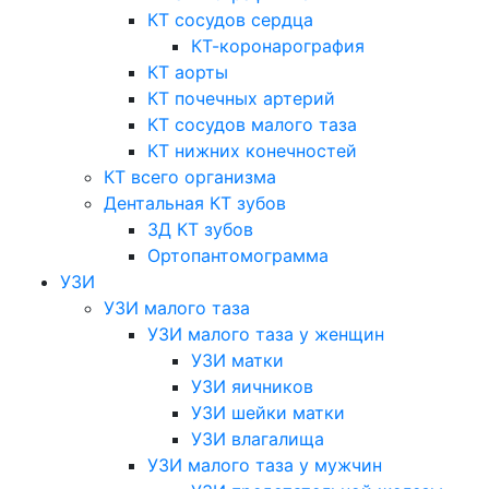
КТ сосудов сердца
КТ-коронарография
КТ аорты
КТ почечных артерий
КТ сосудов малого таза
КТ нижних конечностей
КТ всего организма
Дентальная КТ зубов
3Д КТ зубов
Ортопантомограмма
УЗИ
УЗИ малого таза
УЗИ малого таза у женщин
УЗИ матки
УЗИ яичников
УЗИ шейки матки
УЗИ влагалища
УЗИ малого таза у мужчин