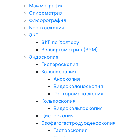
Маммография
Спирометрия
Флюорография
Бронхоскопия
ЭКГ
ЭКГ по Холтеру
Велоэргометрия (ВЭМ)
Эндоскопия
Гистероскопия
Колоноскопия
Аноскопия
Видеоколоноскопия
Ректороманоскопия
Кольпоскопия
Видеокольпоскопия
Цистоскопия
Эзофагогастродуоденоскопия
Гастроскопия