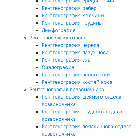
Рентгенография средостения
Рентгенография ребер
Рентгенография ключицы
Рентгенография грудины
Лимфография
Рентгенография головы
Рентгенография черепа
Рентгенография пазух носа
Рентгенография уха
Сиалография
Рентгенография носоглотки
Рентгенография костей носа
Рентгенография позвоночника
Рентгенография шейного отдела
позвоночника
Рентгенография грудного отдела
позвоночника
Рентгенография поясничного отдела
позвоночника