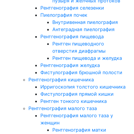
пузыря и желчных протоков
Рентгенография селезенки
Пиелография почек
Внутривенная пиелография
Антеградная пиелография
Рентгенография пищевода
Рентген пищеводного
отверстия диафрагмы
Рентген пищевода и желудка
Рентгенография желудка
Фистулография брюшной полости
Рентгенография кишечника
Ирригоскопия толстого кишечника
Фистулография прямой кишки
Рентген тонкого кишечника
Рентгенография малого таза
Рентгенография малого таза у
женщин
Рентгенография матки