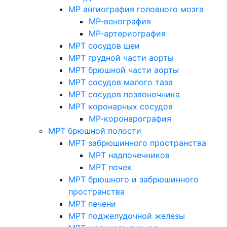
МР ангиография головного мозга
МР-венография
МР-артериография
МРТ сосудов шеи
МРТ грудной части аорты
МРТ брюшной части аорты
МРТ сосудов малого таза
МРТ сосудов позвоночника
МРТ коронарных сосудов
МР-коронарография
МРТ брюшной полости
МРТ забрюшинного пространства
МРТ надпочечников
МРТ почек
МРТ брюшного и забрюшинного
пространства
МРТ печени
МРТ поджелудочной железы