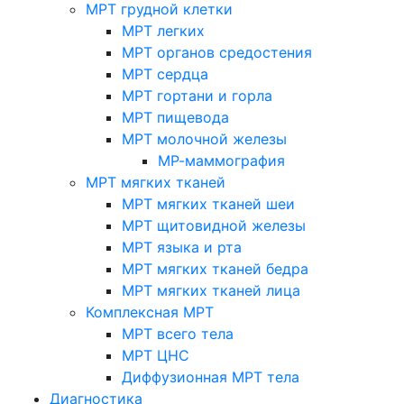
МРТ грудной клетки
МРТ легких
МРТ органов средостения
МРТ сердца
МРТ гортани и горла
МРТ пищевода
МРТ молочной железы
МР-маммография
МРТ мягких тканей
МРТ мягких тканей шеи
МРТ щитовидной железы
МРТ языка и рта
МРТ мягких тканей бедра
МРТ мягких тканей лица
Комплексная МРТ
МРТ всего тела
МРТ ЦНС
Диффузионная МРТ тела
Диагностика