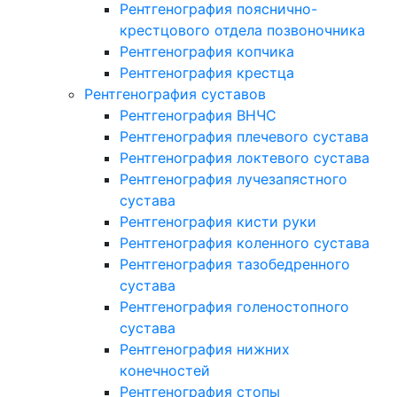
Рентгенография пояснично-
крестцового отдела позвоночника
Рентгенография копчика
Рентгенография крестца
Рентгенография суставов
Рентгенография ВНЧС
Рентгенография плечевого сустава
Рентгенография локтевого сустава
Рентгенография лучезапястного
сустава
Рентгенография кисти руки
Рентгенография коленного сустава
Рентгенография тазобедренного
сустава
Рентгенография голеностопного
сустава
Рентгенография нижних
конечностей
Рентгенография стопы