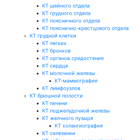
КТ шейного отдела
КТ грудного отдела
КТ поясничного отдела
КТ пояснично-крестцового отдела
КТ грудной клетки
КТ легких
КТ бронхов
КТ органов средостения
КТ сердца
КТ молочной железы
КТ-маммография
КТ лимфоузлов
КТ брюшной полости
КТ печени
КТ поджелудочной железы
КТ желчного пузыря
КТ холангиография
КТ селезенки