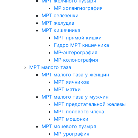
МРТ желчного пузыря
МР холангиография
МРТ селезенки
МРТ желудка
МРТ кишечника
МРТ прямой кишки
Гидро МРТ кишечника
МР-энтерография
МР-колонография
МРТ малого таза
МРТ малого таза у женщин
МРТ яичников
МРТ матки
МРТ малого таза у мужчин
МРТ предстательной железы
МРТ полового члена
МРТ мошонки
МРТ мочевого пузыря
МР-урография