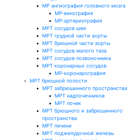
МР ангиография головного мозга
МР-венография
МР-артериография
МРТ сосудов шеи
МРТ грудной части аорты
МРТ брюшной части аорты
МРТ сосудов малого таза
МРТ сосудов позвоночника
МРТ коронарных сосудов
МР-коронарография
МРТ брюшной полости
МРТ забрюшинного пространства
МРТ надпочечников
МРТ почек
МРТ брюшного и забрюшинного
пространства
МРТ печени
МРТ поджелудочной железы