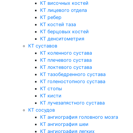
КТ височных костей
КТ лицевого отдела
КТ ребер
КТ костей таза
КТ берцовых костей
КТ денситометрия
КТ суставов
КТ коленного сустава
КТ плечевого сустава
КТ локтевого сустава
КТ тазобедренного сустава
КТ голеностопного сустава
КТ стопы
КТ кисти
КТ лучезапястного сустава
КТ сосудов
КТ ангиография головного мозга
КТ ангиография шеи
КТ ангиография легких