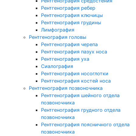
Рентгенография средостения
Рентгенография ребер
Рентгенография ключицы
Рентгенография грудины
Лимфография
Рентгенография головы
Рентгенография черепа
Рентгенография пазух носа
Рентгенография уха
Сиалография
Рентгенография носоглотки
Рентгенография костей носа
Рентгенография позвоночника
Рентгенография шейного отдела
позвоночника
Рентгенография грудного отдела
позвоночника
Рентгенография поясничного отдела
позвоночника