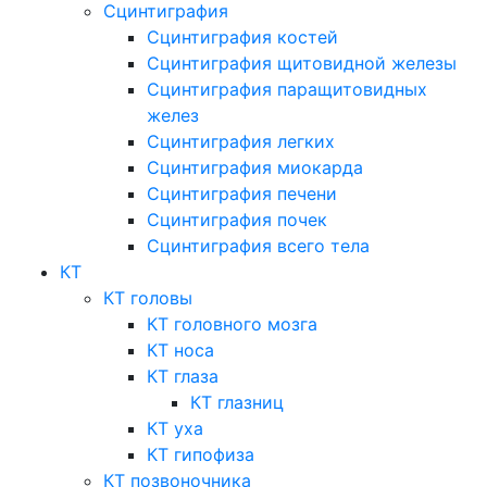
Сцинтиграфия
Сцинтиграфия костей
Сцинтиграфия щитовидной железы
Сцинтиграфия паращитовидных
желез
Сцинтиграфия легких
Сцинтиграфия миокарда
Сцинтиграфия печени
Сцинтиграфия почек
Сцинтиграфия всего тела
КТ
КТ головы
КТ головного мозга
КТ носа
КТ глаза
КТ глазниц
КТ уха
КТ гипофиза
КТ позвоночника