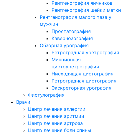
Рентгенография яичников
Рентгенография шейки матки
Рентгенография малого таза у
мужчин
Простатография
Кавернозография
Обзорная урография
Ретроградная уретрография
Микционная
цистоуретрография
Нисходящая цистография
Ретроградная цистография
Экскреторная урография
Фистулография
Врачи
Центр лечения аллергии
Центр лечения аритмии
Центр лечения артроза
Центр лечения боли спины