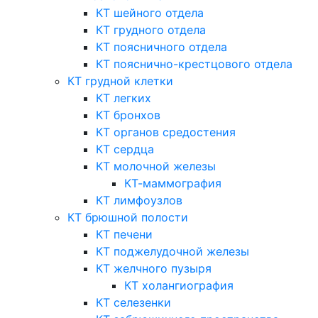
КТ шейного отдела
КТ грудного отдела
КТ поясничного отдела
КТ пояснично-крестцового отдела
КТ грудной клетки
КТ легких
КТ бронхов
КТ органов средостения
КТ сердца
КТ молочной железы
КТ-маммография
КТ лимфоузлов
КТ брюшной полости
КТ печени
КТ поджелудочной железы
КТ желчного пузыря
КТ холангиография
КТ селезенки