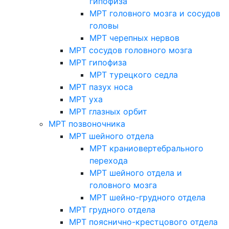
гипофиза
МРТ головного мозга и сосудов
головы
МРТ черепных нервов
МРТ сосудов головного мозга
МРТ гипофиза
МРТ турецкого седла
МРТ пазух носа
МРТ уха
МРТ глазных орбит
МРТ позвоночника
МРТ шейного отдела
МРТ краниовертебрального
перехода
МРТ шейного отдела и
головного мозга
МРТ шейно-грудного отдела
МРТ грудного отдела
МРТ пояснично-крестцового отдела