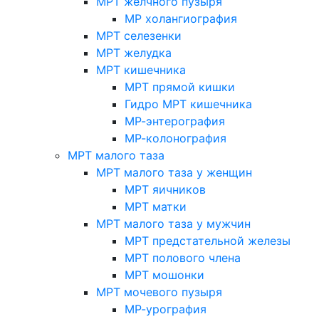
МРТ желчного пузыря
МР холангиография
МРТ селезенки
МРТ желудка
МРТ кишечника
МРТ прямой кишки
Гидро МРТ кишечника
МР-энтерография
МР-колонография
МРТ малого таза
МРТ малого таза у женщин
МРТ яичников
МРТ матки
МРТ малого таза у мужчин
МРТ предстательной железы
МРТ полового члена
МРТ мошонки
МРТ мочевого пузыря
МР-урография