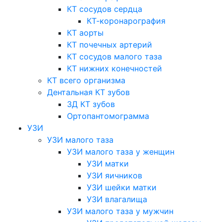
КТ сосудов сердца
КТ-коронарография
КТ аорты
КТ почечных артерий
КТ сосудов малого таза
КТ нижних конечностей
КТ всего организма
Дентальная КТ зубов
3Д КТ зубов
Ортопантомограмма
УЗИ
УЗИ малого таза
УЗИ малого таза у женщин
УЗИ матки
УЗИ яичников
УЗИ шейки матки
УЗИ влагалища
УЗИ малого таза у мужчин