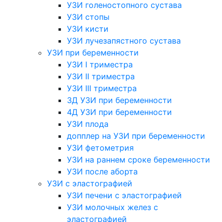
УЗИ голеностопного сустава
УЗИ стопы
УЗИ кисти
УЗИ лучезапястного сустава
УЗИ при беременности
УЗИ I триместра
УЗИ II триместра
УЗИ III триместра
3Д УЗИ при беременности
4Д УЗИ при беременности
УЗИ плода
допплер на УЗИ при беременности
УЗИ фетометрия
УЗИ на раннем сроке беременности
УЗИ после аборта
УЗИ с эластографией
УЗИ печени с эластографией
УЗИ молочных желез с
эластографией