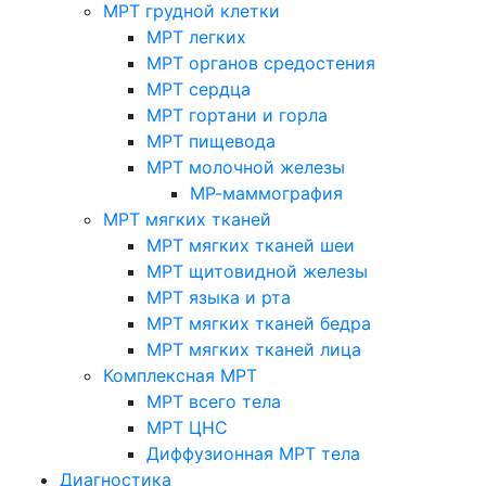
МРТ грудной клетки
МРТ легких
МРТ органов средостения
МРТ сердца
МРТ гортани и горла
МРТ пищевода
МРТ молочной железы
МР-маммография
МРТ мягких тканей
МРТ мягких тканей шеи
МРТ щитовидной железы
МРТ языка и рта
МРТ мягких тканей бедра
МРТ мягких тканей лица
Комплексная МРТ
МРТ всего тела
МРТ ЦНС
Диффузионная МРТ тела
Диагностика