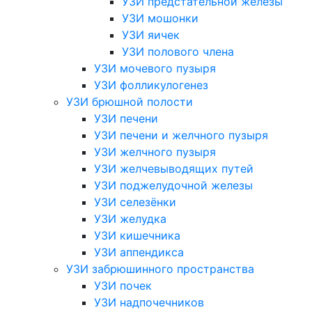
УЗИ предстательной железы
УЗИ мошонки
УЗИ яичек
УЗИ полового члена
УЗИ мочевого пузыря
УЗИ фолликулогенез
УЗИ брюшной полости
УЗИ печени
УЗИ печени и желчного пузыря
УЗИ желчного пузыря
УЗИ желчевыводящих путей
УЗИ поджелудочной железы
УЗИ селезёнки
УЗИ желудка
УЗИ кишечника
УЗИ аппендикса
УЗИ забрюшинного пространства
УЗИ почек
УЗИ надпочечников