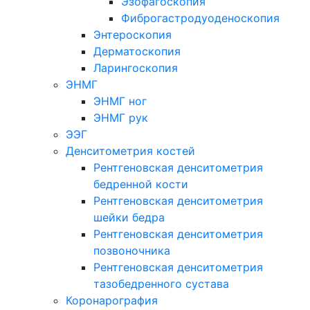
Эзофагоскопия
Фиброгастродуоденоскопия
Энтероскопия
Дерматоскопия
Ларингоскопия
ЭНМГ
ЭНМГ ног
ЭНМГ рук
ЭЭГ
Денситометрия костей
Рентгеновская денситометрия
бедренной кости
Рентгеновская денситометрия
шейки бедра
Рентгеновская денситометрия
позвоночника
Рентгеновская денситометрия
тазобедренного сустава
Коронарография