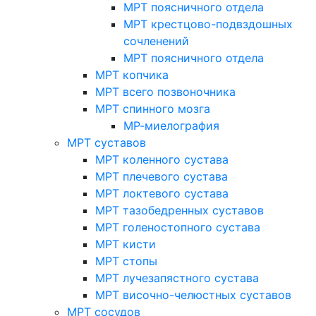
МРТ поясничного отдела
МРТ крестцово-подвздошных
сочленений
МРТ поясничного отдела
МРТ копчика
МРТ всего позвоночника
МРТ спинного мозга
МР-миелография
МРТ суставов
МРТ коленного сустава
МРТ плечевого сустава
МРТ локтевого сустава
МРТ тазобедренных суставов
МРТ голеностопного сустава
МРТ кисти
МРТ стопы
МРТ лучезапястного сустава
МРТ височно-челюстных суставов
МРТ сосудов