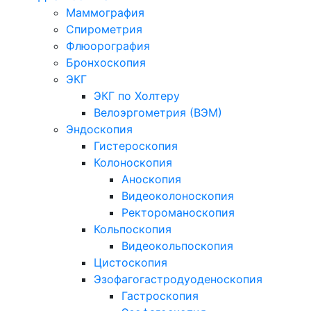
Маммография
Спирометрия
Флюорография
Бронхоскопия
ЭКГ
ЭКГ по Холтеру
Велоэргометрия (ВЭМ)
Эндоскопия
Гистероскопия
Колоноскопия
Аноскопия
Видеоколоноскопия
Ректороманоскопия
Кольпоскопия
Видеокольпоскопия
Цистоскопия
Эзофагогастродуоденоскопия
Гастроскопия