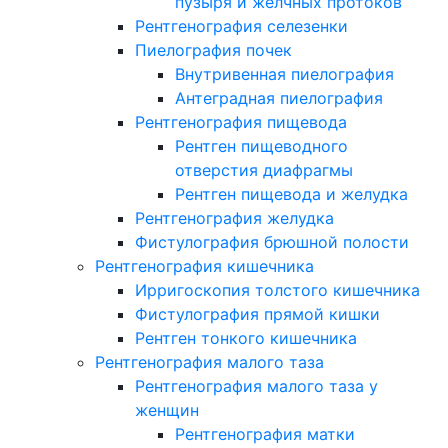
пузыря и желчных протоков
Рентгенография селезенки
Пиелография почек
Внутривенная пиелография
Антеградная пиелография
Рентгенография пищевода
Рентген пищеводного
отверстия диафрагмы
Рентген пищевода и желудка
Рентгенография желудка
Фистулография брюшной полости
Рентгенография кишечника
Ирригоскопия толстого кишечника
Фистулография прямой кишки
Рентген тонкого кишечника
Рентгенография малого таза
Рентгенография малого таза у
женщин
Рентгенография матки