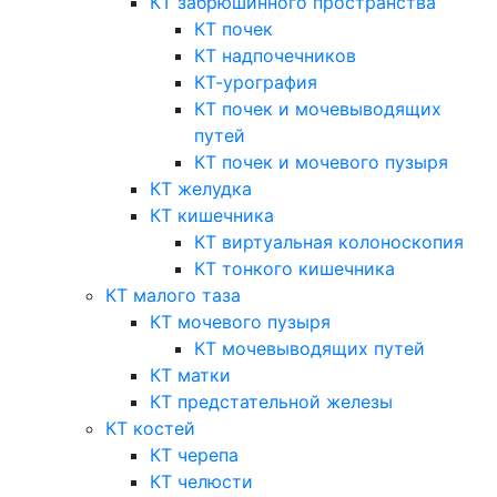
КТ забрюшинного пространства
КТ почек
КТ надпочечников
КТ-урография
КТ почек и мочевыводящих
путей
КТ почек и мочевого пузыря
КТ желудка
КТ кишечника
КТ виртуальная колоноскопия
КТ тонкого кишечника
КТ малого таза
КТ мочевого пузыря
КТ мочевыводящих путей
КТ матки
КТ предстательной железы
КТ костей
КТ черепа
КТ челюсти