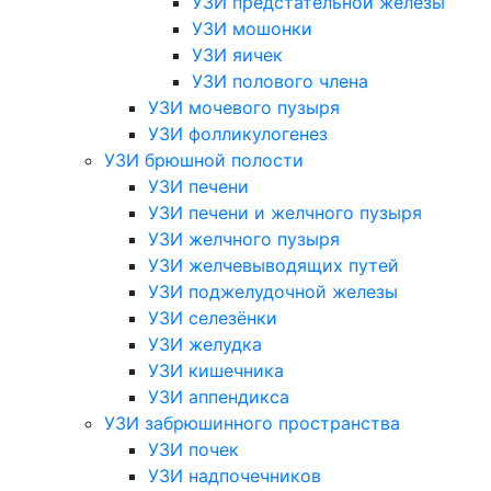
УЗИ предстательной железы
УЗИ мошонки
УЗИ яичек
УЗИ полового члена
УЗИ мочевого пузыря
УЗИ фолликулогенез
УЗИ брюшной полости
УЗИ печени
УЗИ печени и желчного пузыря
УЗИ желчного пузыря
УЗИ желчевыводящих путей
УЗИ поджелудочной железы
УЗИ селезёнки
УЗИ желудка
УЗИ кишечника
УЗИ аппендикса
УЗИ забрюшинного пространства
УЗИ почек
УЗИ надпочечников