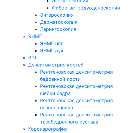
Эзофагоскопия
Фиброгастродуоденоскопия
Энтероскопия
Дерматоскопия
Ларингоскопия
ЭНМГ
ЭНМГ ног
ЭНМГ рук
ЭЭГ
Денситометрия костей
Рентгеновская денситометрия
бедренной кости
Рентгеновская денситометрия
шейки бедра
Рентгеновская денситометрия
позвоночника
Рентгеновская денситометрия
тазобедренного сустава
Коронарография