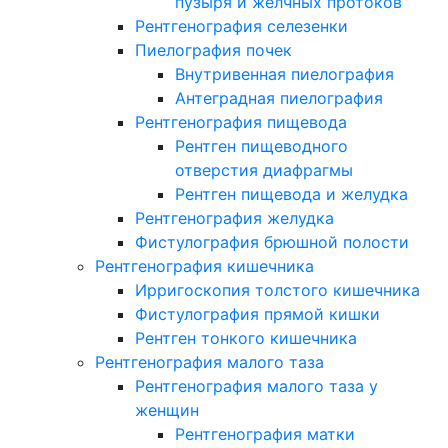
пузыря и желчных протоков
Рентгенография селезенки
Пиелография почек
Внутривенная пиелография
Антеградная пиелография
Рентгенография пищевода
Рентген пищеводного
отверстия диафрагмы
Рентген пищевода и желудка
Рентгенография желудка
Фистулография брюшной полости
Рентгенография кишечника
Ирригоскопия толстого кишечника
Фистулография прямой кишки
Рентген тонкого кишечника
Рентгенография малого таза
Рентгенография малого таза у
женщин
Рентгенография матки