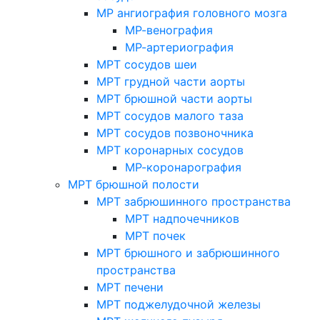
МР ангиография головного мозга
МР-венография
МР-артериография
МРТ сосудов шеи
МРТ грудной части аорты
МРТ брюшной части аорты
МРТ сосудов малого таза
МРТ сосудов позвоночника
МРТ коронарных сосудов
МР-коронарография
МРТ брюшной полости
МРТ забрюшинного пространства
МРТ надпочечников
МРТ почек
МРТ брюшного и забрюшинного
пространства
МРТ печени
МРТ поджелудочной железы