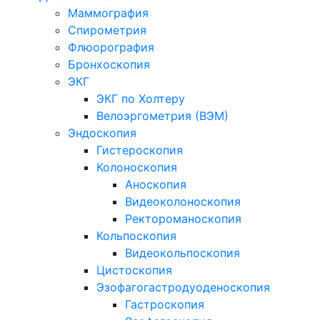
Маммография
Спирометрия
Флюорография
Бронхоскопия
ЭКГ
ЭКГ по Холтеру
Велоэргометрия (ВЭМ)
Эндоскопия
Гистероскопия
Колоноскопия
Аноскопия
Видеоколоноскопия
Ректороманоскопия
Кольпоскопия
Видеокольпоскопия
Цистоскопия
Эзофагогастродуоденоскопия
Гастроскопия