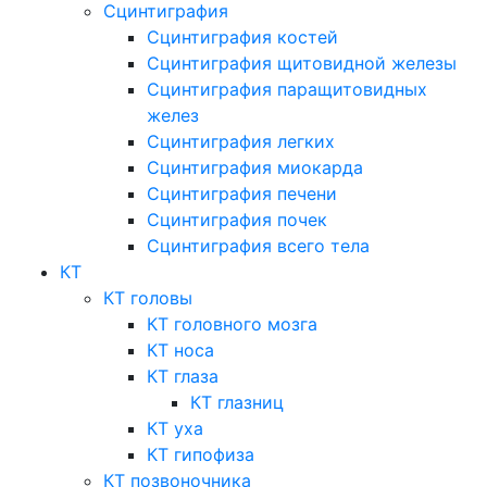
Сцинтиграфия
Сцинтиграфия костей
Сцинтиграфия щитовидной железы
Сцинтиграфия паращитовидных
желез
Сцинтиграфия легких
Сцинтиграфия миокарда
Сцинтиграфия печени
Сцинтиграфия почек
Сцинтиграфия всего тела
КТ
КТ головы
КТ головного мозга
КТ носа
КТ глаза
КТ глазниц
КТ уха
КТ гипофиза
КТ позвоночника