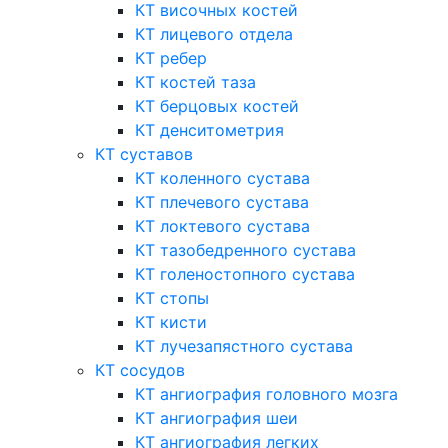
КТ височных костей
КТ лицевого отдела
КТ ребер
КТ костей таза
КТ берцовых костей
КТ денситометрия
КТ суставов
КТ коленного сустава
КТ плечевого сустава
КТ локтевого сустава
КТ тазобедренного сустава
КТ голеностопного сустава
КТ стопы
КТ кисти
КТ лучезапястного сустава
КТ сосудов
КТ ангиография головного мозга
КТ ангиография шеи
КТ ангиография легких