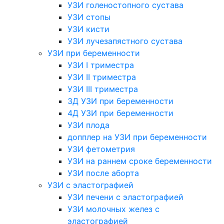
УЗИ голеностопного сустава
УЗИ стопы
УЗИ кисти
УЗИ лучезапястного сустава
УЗИ при беременности
УЗИ I триместра
УЗИ II триместра
УЗИ III триместра
3Д УЗИ при беременности
4Д УЗИ при беременности
УЗИ плода
допплер на УЗИ при беременности
УЗИ фетометрия
УЗИ на раннем сроке беременности
УЗИ после аборта
УЗИ с эластографией
УЗИ печени с эластографией
УЗИ молочных желез с
эластографией