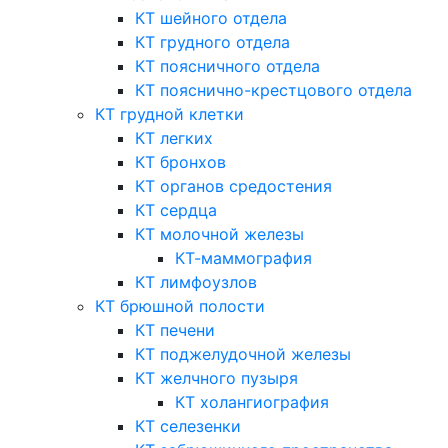
КТ шейного отдела
КТ грудного отдела
КТ поясничного отдела
КТ пояснично-крестцового отдела
КТ грудной клетки
КТ легких
КТ бронхов
КТ органов средостения
КТ сердца
КТ молочной железы
КТ-маммография
КТ лимфоузлов
КТ брюшной полости
КТ печени
КТ поджелудочной железы
КТ желчного пузыря
КТ холангиография
КТ селезенки