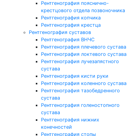
Рентгенография пояснично-
крестцового отдела позвоночника
Рентгенография копчика
Рентгенография крестца
Рентгенография суставов
Рентгенография ВНЧС
Рентгенография плечевого сустава
Рентгенография локтевого сустава
Рентгенография лучезапястного
сустава
Рентгенография кисти руки
Рентгенография коленного сустава
Рентгенография тазобедренного
сустава
Рентгенография голеностопного
сустава
Рентгенография нижних
конечностей
Рентгенография стопы