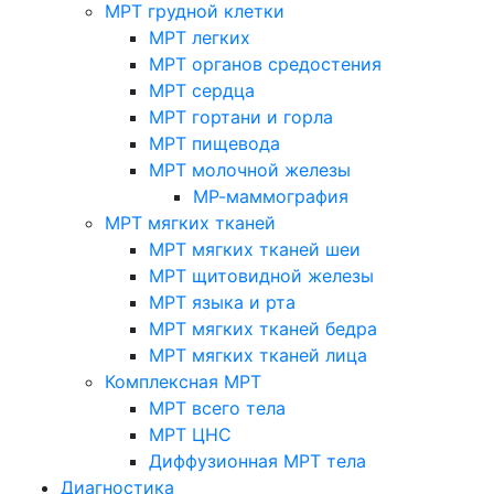
МРТ грудной клетки
МРТ легких
МРТ органов средостения
МРТ сердца
МРТ гортани и горла
МРТ пищевода
МРТ молочной железы
МР-маммография
МРТ мягких тканей
МРТ мягких тканей шеи
МРТ щитовидной железы
МРТ языка и рта
МРТ мягких тканей бедра
МРТ мягких тканей лица
Комплексная МРТ
МРТ всего тела
МРТ ЦНС
Диффузионная МРТ тела
Диагностика