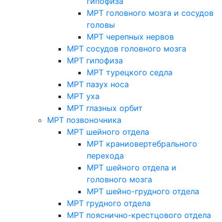
гипофиза
МРТ головного мозга и сосудов
головы
МРТ черепных нервов
МРТ сосудов головного мозга
МРТ гипофиза
МРТ турецкого седла
МРТ пазух носа
МРТ уха
МРТ глазных орбит
МРТ позвоночника
МРТ шейного отдела
МРТ краниовертебрального
перехода
МРТ шейного отдела и
головного мозга
МРТ шейно-грудного отдела
МРТ грудного отдела
МРТ пояснично-крестцового отдела