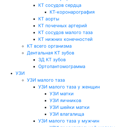
КТ сосудов сердца
КТ-коронарография
КТ аорты
КТ почечных артерий
КТ сосудов малого таза
КТ нижних конечностей
КТ всего организма
Дентальная КТ зубов
3Д КТ зубов
Ортопантомограмма
УЗИ
УЗИ малого таза
УЗИ малого таза у женщин
УЗИ матки
УЗИ яичников
УЗИ шейки матки
УЗИ влагалища
УЗИ малого таза у мужчин