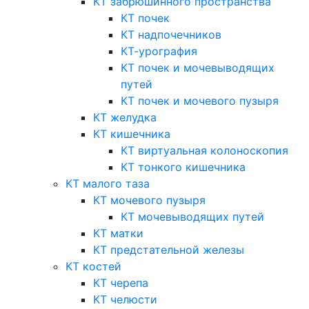
КТ забрюшинного пространства
КТ почек
КТ надпочечников
КТ-урография
КТ почек и мочевыводящих
путей
КТ почек и мочевого пузыря
КТ желудка
КТ кишечника
КТ виртуальная колоноскопия
КТ тонкого кишечника
КТ малого таза
КТ мочевого пузыря
КТ мочевыводящих путей
КТ матки
КТ предстательной железы
КТ костей
КТ черепа
КТ челюсти