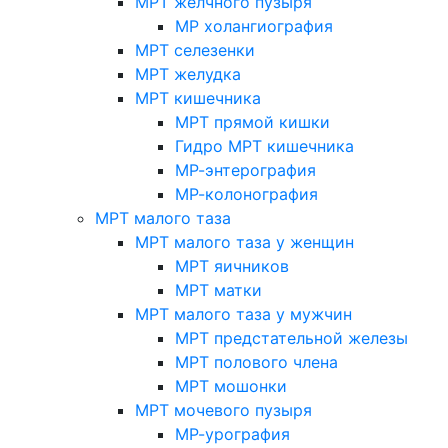
МРТ желчного пузыря
МР холангиография
МРТ селезенки
МРТ желудка
МРТ кишечника
МРТ прямой кишки
Гидро МРТ кишечника
МР-энтерография
МР-колонография
МРТ малого таза
МРТ малого таза у женщин
МРТ яичников
МРТ матки
МРТ малого таза у мужчин
МРТ предстательной железы
МРТ полового члена
МРТ мошонки
МРТ мочевого пузыря
МР-урография