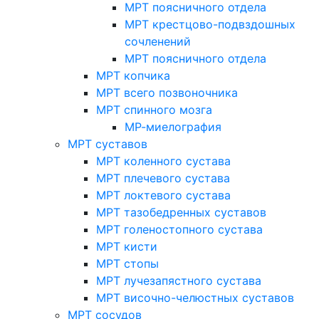
МРТ поясничного отдела
МРТ крестцово-подвздошных
сочленений
МРТ поясничного отдела
МРТ копчика
МРТ всего позвоночника
МРТ спинного мозга
МР-миелография
МРТ суставов
МРТ коленного сустава
МРТ плечевого сустава
МРТ локтевого сустава
МРТ тазобедренных суставов
МРТ голеностопного сустава
МРТ кисти
МРТ стопы
МРТ лучезапястного сустава
МРТ височно-челюстных суставов
МРТ сосудов