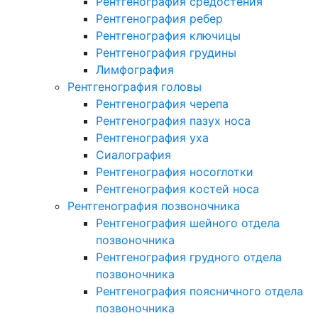
Рентгенография средостения
Рентгенография ребер
Рентгенография ключицы
Рентгенография грудины
Лимфография
Рентгенография головы
Рентгенография черепа
Рентгенография пазух носа
Рентгенография уха
Сиалография
Рентгенография носоглотки
Рентгенография костей носа
Рентгенография позвоночника
Рентгенография шейного отдела
позвоночника
Рентгенография грудного отдела
позвоночника
Рентгенография поясничного отдела
позвоночника