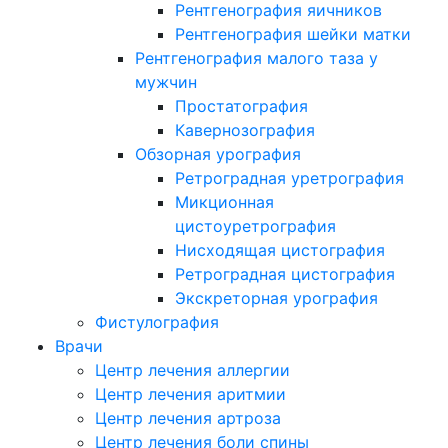
Рентгенография яичников
Рентгенография шейки матки
Рентгенография малого таза у
мужчин
Простатография
Кавернозография
Обзорная урография
Ретроградная уретрография
Микционная
цистоуретрография
Нисходящая цистография
Ретроградная цистография
Экскреторная урография
Фистулография
Врачи
Центр лечения аллергии
Центр лечения аритмии
Центр лечения артроза
Центр лечения боли спины