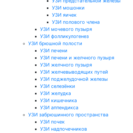
УЗИ предстательной железы
УЗИ мошонки
УЗИ яичек
УЗИ полового члена
УЗИ мочевого пузыря
УЗИ фолликулогенез
УЗИ брюшной полости
УЗИ печени
УЗИ печени и желчного пузыря
УЗИ желчного пузыря
УЗИ желчевыводящих путей
УЗИ поджелудочной железы
УЗИ селезёнки
УЗИ желудка
УЗИ кишечника
УЗИ аппендикса
УЗИ забрюшинного пространства
УЗИ почек
УЗИ надпочечников