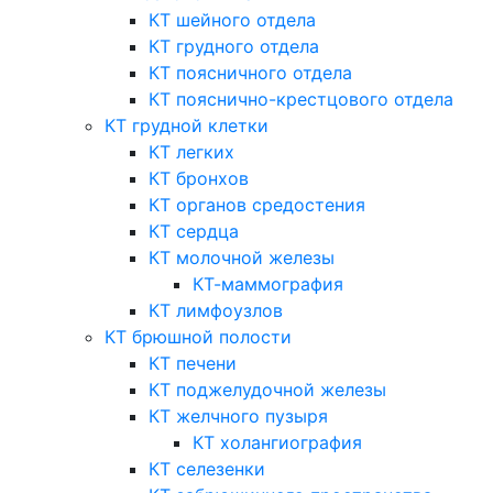
КТ шейного отдела
КТ грудного отдела
КТ поясничного отдела
КТ пояснично-крестцового отдела
КТ грудной клетки
КТ легких
КТ бронхов
КТ органов средостения
КТ сердца
КТ молочной железы
КТ-маммография
КТ лимфоузлов
КТ брюшной полости
КТ печени
КТ поджелудочной железы
КТ желчного пузыря
КТ холангиография
КТ селезенки