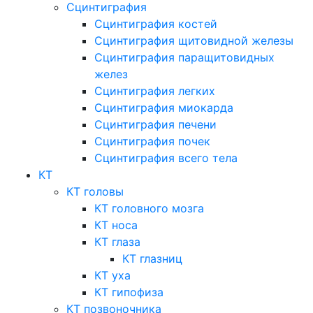
Сцинтиграфия
Сцинтиграфия костей
Сцинтиграфия щитовидной железы
Сцинтиграфия паращитовидных
желез
Сцинтиграфия легких
Сцинтиграфия миокарда
Сцинтиграфия печени
Сцинтиграфия почек
Сцинтиграфия всего тела
КТ
КТ головы
КТ головного мозга
КТ носа
КТ глаза
КТ глазниц
КТ уха
КТ гипофиза
КТ позвоночника