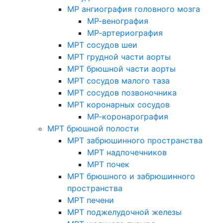
МР ангиография головного мозга
МР-венография
МР-артериография
МРТ сосудов шеи
МРТ грудной части аорты
МРТ брюшной части аорты
МРТ сосудов малого таза
МРТ сосудов позвоночника
МРТ коронарных сосудов
МР-коронарография
МРТ брюшной полости
МРТ забрюшинного пространства
МРТ надпочечников
МРТ почек
МРТ брюшного и забрюшинного
пространства
МРТ печени
МРТ поджелудочной железы