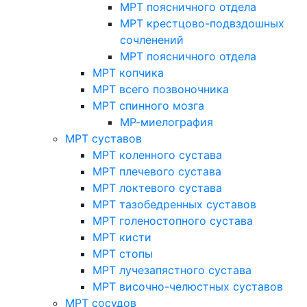
МРТ поясничного отдела
МРТ крестцово-подвздошных
сочленений
МРТ поясничного отдела
МРТ копчика
МРТ всего позвоночника
МРТ спинного мозга
МР-миелография
МРТ суставов
МРТ коленного сустава
МРТ плечевого сустава
МРТ локтевого сустава
МРТ тазобедренных суставов
МРТ голеностопного сустава
МРТ кисти
МРТ стопы
МРТ лучезапястного сустава
МРТ височно-челюстных суставов
МРТ сосудов