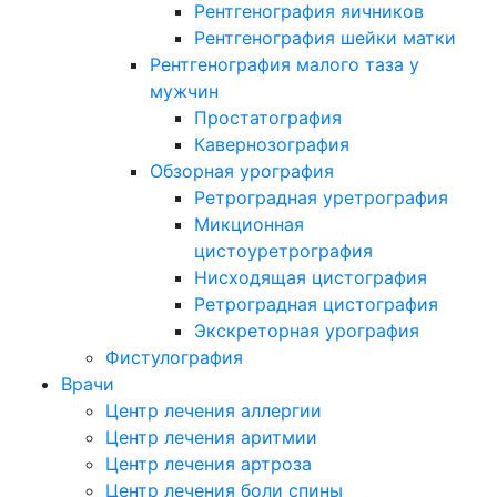
Рентгенография яичников
Рентгенография шейки матки
Рентгенография малого таза у
мужчин
Простатография
Кавернозография
Обзорная урография
Ретроградная уретрография
Микционная
цистоуретрография
Нисходящая цистография
Ретроградная цистография
Экскреторная урография
Фистулография
Врачи
Центр лечения аллергии
Центр лечения аритмии
Центр лечения артроза
Центр лечения боли спины