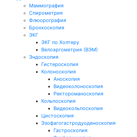
Маммография
Спирометрия
Флюорография
Бронхоскопия
ЭКГ
ЭКГ по Холтеру
Велоэргометрия (ВЭМ)
Эндоскопия
Гистероскопия
Колоноскопия
Аноскопия
Видеоколоноскопия
Ректороманоскопия
Кольпоскопия
Видеокольпоскопия
Цистоскопия
Эзофагогастродуоденоскопия
Гастроскопия