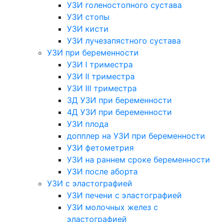
УЗИ голеностопного сустава
УЗИ стопы
УЗИ кисти
УЗИ лучезапястного сустава
УЗИ при беременности
УЗИ I триместра
УЗИ II триместра
УЗИ III триместра
3Д УЗИ при беременности
4Д УЗИ при беременности
УЗИ плода
допплер на УЗИ при беременности
УЗИ фетометрия
УЗИ на раннем сроке беременности
УЗИ после аборта
УЗИ с эластографией
УЗИ печени с эластографией
УЗИ молочных желез с
эластографией