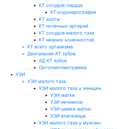
КТ сосудов сердца
КТ-коронарография
КТ аорты
КТ почечных артерий
КТ сосудов малого таза
КТ нижних конечностей
КТ всего организма
Дентальная КТ зубов
3Д КТ зубов
Ортопантомограмма
УЗИ
УЗИ малого таза
УЗИ малого таза у женщин
УЗИ матки
УЗИ яичников
УЗИ шейки матки
УЗИ влагалища
УЗИ малого таза у мужчин