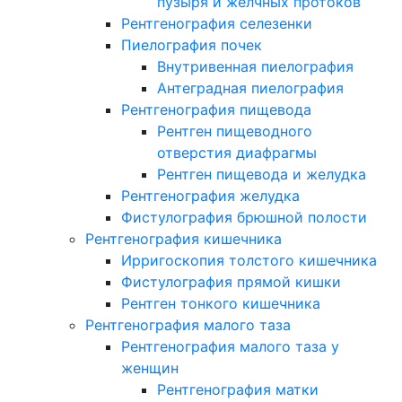
пузыря и желчных протоков
Рентгенография селезенки
Пиелография почек
Внутривенная пиелография
Антеградная пиелография
Рентгенография пищевода
Рентген пищеводного
отверстия диафрагмы
Рентген пищевода и желудка
Рентгенография желудка
Фистулография брюшной полости
Рентгенография кишечника
Ирригоскопия толстого кишечника
Фистулография прямой кишки
Рентген тонкого кишечника
Рентгенография малого таза
Рентгенография малого таза у
женщин
Рентгенография матки