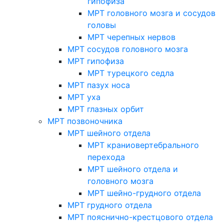
гипофиза
МРТ головного мозга и сосудов
головы
МРТ черепных нервов
МРТ сосудов головного мозга
МРТ гипофиза
МРТ турецкого седла
МРТ пазух носа
МРТ уха
МРТ глазных орбит
МРТ позвоночника
МРТ шейного отдела
МРТ краниовертебрального
перехода
МРТ шейного отдела и
головного мозга
МРТ шейно-грудного отдела
МРТ грудного отдела
МРТ пояснично-крестцового отдела