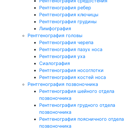
Рентгенография средостения
Рентгенография ребер
Рентгенография ключицы
Рентгенография грудины
Лимфография
Рентгенография головы
Рентгенография черепа
Рентгенография пазух носа
Рентгенография уха
Сиалография
Рентгенография носоглотки
Рентгенография костей носа
Рентгенография позвоночника
Рентгенография шейного отдела
позвоночника
Рентгенография грудного отдела
позвоночника
Рентгенография поясничного отдела
позвоночника