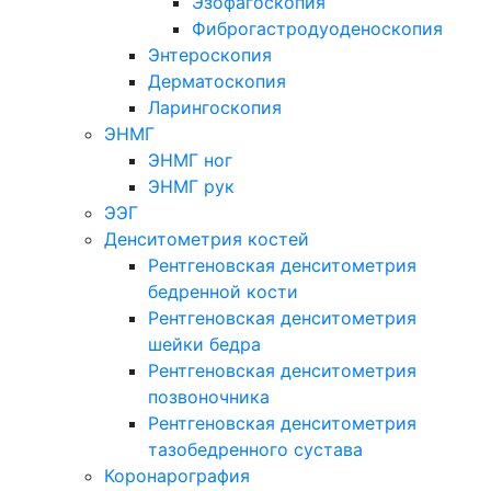
Эзофагоскопия
Фиброгастродуоденоскопия
Энтероскопия
Дерматоскопия
Ларингоскопия
ЭНМГ
ЭНМГ ног
ЭНМГ рук
ЭЭГ
Денситометрия костей
Рентгеновская денситометрия
бедренной кости
Рентгеновская денситометрия
шейки бедра
Рентгеновская денситометрия
позвоночника
Рентгеновская денситометрия
тазобедренного сустава
Коронарография