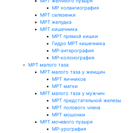
МРТ желчного пузыря
МР холангиография
МРТ селезенки
МРТ желудка
МРТ кишечника
МРТ прямой кишки
Гидро МРТ кишечника
МР-энтерография
МР-колонография
МРТ малого таза
МРТ малого таза у женщин
МРТ яичников
МРТ матки
МРТ малого таза у мужчин
МРТ предстательной железы
МРТ полового члена
МРТ мошонки
МРТ мочевого пузыря
МР-урография