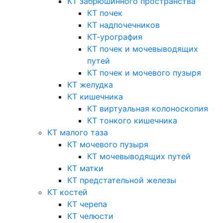
КТ забрюшинного пространства
КТ почек
КТ надпочечников
КТ-урография
КТ почек и мочевыводящих
путей
КТ почек и мочевого пузыря
КТ желудка
КТ кишечника
КТ виртуальная колоноскопия
КТ тонкого кишечника
КТ малого таза
КТ мочевого пузыря
КТ мочевыводящих путей
КТ матки
КТ предстательной железы
КТ костей
КТ черепа
КТ челюсти