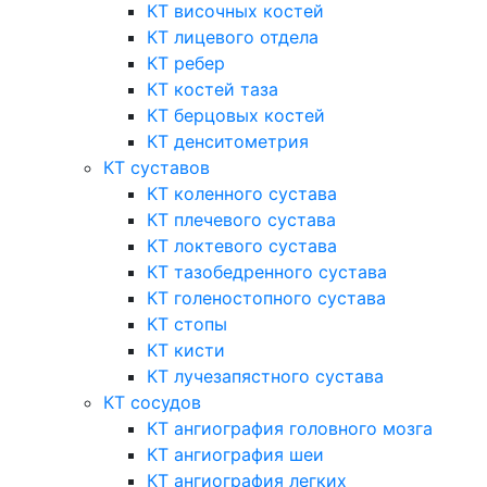
КТ височных костей
КТ лицевого отдела
КТ ребер
КТ костей таза
КТ берцовых костей
КТ денситометрия
КТ суставов
КТ коленного сустава
КТ плечевого сустава
КТ локтевого сустава
КТ тазобедренного сустава
КТ голеностопного сустава
КТ стопы
КТ кисти
КТ лучезапястного сустава
КТ сосудов
КТ ангиография головного мозга
КТ ангиография шеи
КТ ангиография легких