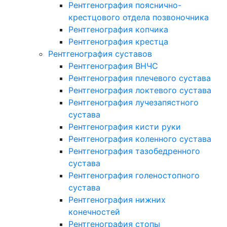
Рентгенография пояснично-
крестцового отдела позвоночника
Рентгенография копчика
Рентгенография крестца
Рентгенография суставов
Рентгенография ВНЧС
Рентгенография плечевого сустава
Рентгенография локтевого сустава
Рентгенография лучезапястного
сустава
Рентгенография кисти руки
Рентгенография коленного сустава
Рентгенография тазобедренного
сустава
Рентгенография голеностопного
сустава
Рентгенография нижних
конечностей
Рентгенография стопы