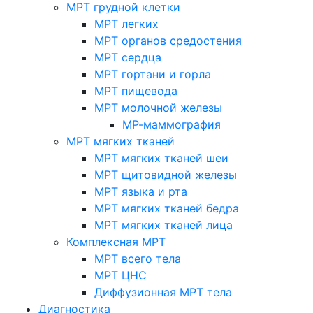
МРТ грудной клетки
МРТ легких
МРТ органов средостения
МРТ сердца
МРТ гортани и горла
МРТ пищевода
МРТ молочной железы
МР-маммография
МРТ мягких тканей
МРТ мягких тканей шеи
МРТ щитовидной железы
МРТ языка и рта
МРТ мягких тканей бедра
МРТ мягких тканей лица
Комплексная МРТ
МРТ всего тела
МРТ ЦНС
Диффузионная МРТ тела
Диагностика