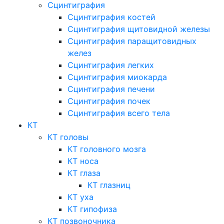
Сцинтиграфия
Сцинтиграфия костей
Сцинтиграфия щитовидной железы
Сцинтиграфия паращитовидных
желез
Сцинтиграфия легких
Сцинтиграфия миокарда
Сцинтиграфия печени
Сцинтиграфия почек
Сцинтиграфия всего тела
КТ
КТ головы
КТ головного мозга
КТ носа
КТ глаза
КТ глазниц
КТ уха
КТ гипофиза
КТ позвоночника