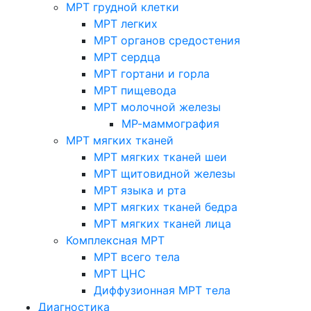
МРТ грудной клетки
МРТ легких
МРТ органов средостения
МРТ сердца
МРТ гортани и горла
МРТ пищевода
МРТ молочной железы
МР-маммография
МРТ мягких тканей
МРТ мягких тканей шеи
МРТ щитовидной железы
МРТ языка и рта
МРТ мягких тканей бедра
МРТ мягких тканей лица
Комплексная МРТ
МРТ всего тела
МРТ ЦНС
Диффузионная МРТ тела
Диагностика