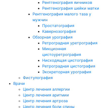
Рентгенография яичников
Рентгенография шейки матки
Рентгенография малого таза у
мужчин
Простатография
Кавернозография
Обзорная урография
Ретроградная уретрография
Микционная
цистоуретрография
Нисходящая цистография
Ретроградная цистография
Экскреторная урография
Фистулография
Врачи
Центр лечения аллергии
Центр лечения аритмии
Центр лечения артроза
Центр лечения боли спины