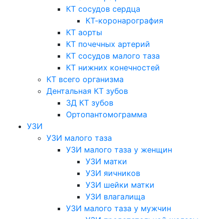
КТ сосудов сердца
КТ-коронарография
КТ аорты
КТ почечных артерий
КТ сосудов малого таза
КТ нижних конечностей
КТ всего организма
Дентальная КТ зубов
3Д КТ зубов
Ортопантомограмма
УЗИ
УЗИ малого таза
УЗИ малого таза у женщин
УЗИ матки
УЗИ яичников
УЗИ шейки матки
УЗИ влагалища
УЗИ малого таза у мужчин