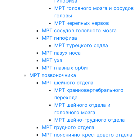
гипофиза
МРТ головного мозга и сосудов
головы
МРТ черепных нервов
МРТ сосудов головного мозга
МРТ гипофиза
МРТ турецкого седла
МРТ пазух носа
МРТ уха
МРТ глазных орбит
МРТ позвоночника
МРТ шейного отдела
МРТ краниовертебрального
перехода
МРТ шейного отдела и
головного мозга
МРТ шейно-грудного отдела
МРТ грудного отдела
МРТ пояснично-крестцового отдела