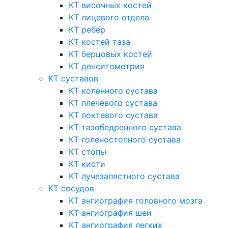
КТ височных костей
КТ лицевого отдела
КТ ребер
КТ костей таза
КТ берцовых костей
КТ денситометрия
КТ суставов
КТ коленного сустава
КТ плечевого сустава
КТ локтевого сустава
КТ тазобедренного сустава
КТ голеностопного сустава
КТ стопы
КТ кисти
КТ лучезапястного сустава
КТ сосудов
КТ ангиография головного мозга
КТ ангиография шеи
КТ ангиография легких