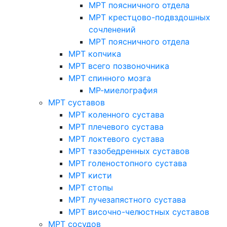
МРТ поясничного отдела
МРТ крестцово-подвздошных
сочленений
МРТ поясничного отдела
МРТ копчика
МРТ всего позвоночника
МРТ спинного мозга
МР-миелография
МРТ суставов
МРТ коленного сустава
МРТ плечевого сустава
МРТ локтевого сустава
МРТ тазобедренных суставов
МРТ голеностопного сустава
МРТ кисти
МРТ стопы
МРТ лучезапястного сустава
МРТ височно-челюстных суставов
МРТ сосудов