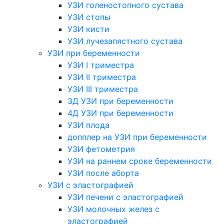
УЗИ голеностопного сустава
УЗИ стопы
УЗИ кисти
УЗИ лучезапястного сустава
УЗИ при беременности
УЗИ I триместра
УЗИ II триместра
УЗИ III триместра
3Д УЗИ при беременности
4Д УЗИ при беременности
УЗИ плода
допплер на УЗИ при беременности
УЗИ фетометрия
УЗИ на раннем сроке беременности
УЗИ после аборта
УЗИ с эластографией
УЗИ печени с эластографией
УЗИ молочных желез с
эластографией