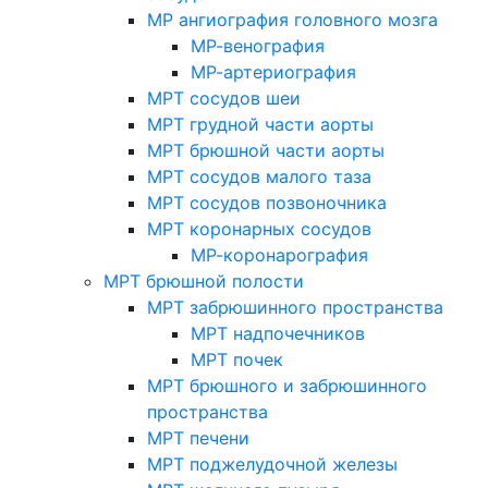
МР ангиография головного мозга
МР-венография
МР-артериография
МРТ сосудов шеи
МРТ грудной части аорты
МРТ брюшной части аорты
МРТ сосудов малого таза
МРТ сосудов позвоночника
МРТ коронарных сосудов
МР-коронарография
МРТ брюшной полости
МРТ забрюшинного пространства
МРТ надпочечников
МРТ почек
МРТ брюшного и забрюшинного
пространства
МРТ печени
МРТ поджелудочной железы