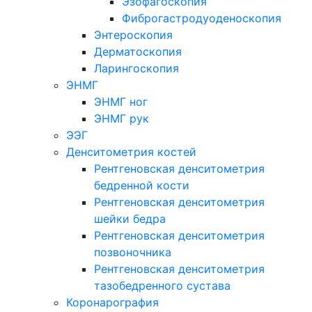
Эзофагоскопия
Фиброгастродуоденоскопия
Энтероскопия
Дерматоскопия
Ларингоскопия
ЭНМГ
ЭНМГ ног
ЭНМГ рук
ЭЭГ
Денситометрия костей
Рентгеновская денситометрия
бедренной кости
Рентгеновская денситометрия
шейки бедра
Рентгеновская денситометрия
позвоночника
Рентгеновская денситометрия
тазобедренного сустава
Коронарография