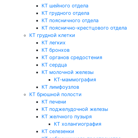
КТ шейного отдела
КТ грудного отдела
КТ поясничного отдела
КТ пояснично-крестцового отдела
КТ грудной клетки
КТ легких
КТ бронхов
КТ органов средостения
КТ сердца
КТ молочной железы
КТ-маммография
КТ лимфоузлов
КТ брюшной полости
КТ печени
КТ поджелудочной железы
КТ желчного пузыря
КТ холангиография
КТ селезенки