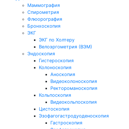
Маммография
Спирометрия
Флюорография
Бронхоскопия
ЭКГ
ЭКГ по Холтеру
Велоэргометрия (ВЭМ)
Эндоскопия
Гистероскопия
Колоноскопия
Аноскопия
Видеоколоноскопия
Ректороманоскопия
Кольпоскопия
Видеокольпоскопия
Цистоскопия
Эзофагогастродуоденоскопия
Гастроскопия