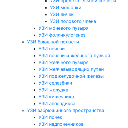
УЗИ предстательной железы
УЗИ мошонки
УЗИ яичек
УЗИ полового члена
УЗИ мочевого пузыря
УЗИ фолликулогенез
УЗИ брюшной полости
УЗИ печени
УЗИ печени и желчного пузыря
УЗИ желчного пузыря
УЗИ желчевыводящих путей
УЗИ поджелудочной железы
УЗИ селезёнки
УЗИ желудка
УЗИ кишечника
УЗИ аппендикса
УЗИ забрюшинного пространства
УЗИ почек
УЗИ надпочечников