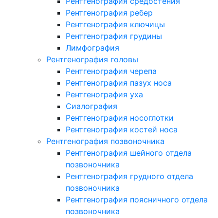
Рентгенография средостения
Рентгенография ребер
Рентгенография ключицы
Рентгенография грудины
Лимфография
Рентгенография головы
Рентгенография черепа
Рентгенография пазух носа
Рентгенография уха
Сиалография
Рентгенография носоглотки
Рентгенография костей носа
Рентгенография позвоночника
Рентгенография шейного отдела
позвоночника
Рентгенография грудного отдела
позвоночника
Рентгенография поясничного отдела
позвоночника