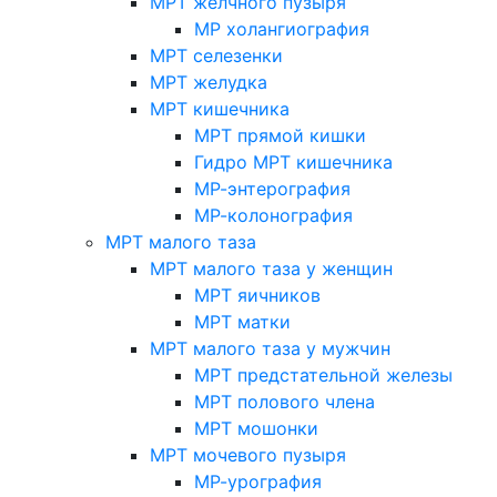
МРТ желчного пузыря
МР холангиография
МРТ селезенки
МРТ желудка
МРТ кишечника
МРТ прямой кишки
Гидро МРТ кишечника
МР-энтерография
МР-колонография
МРТ малого таза
МРТ малого таза у женщин
МРТ яичников
МРТ матки
МРТ малого таза у мужчин
МРТ предстательной железы
МРТ полового члена
МРТ мошонки
МРТ мочевого пузыря
МР-урография