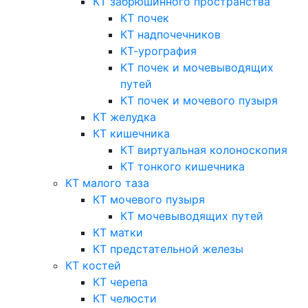
КТ забрюшинного пространства
КТ почек
КТ надпочечников
КТ-урография
КТ почек и мочевыводящих
путей
КТ почек и мочевого пузыря
КТ желудка
КТ кишечника
КТ виртуальная колоноскопия
КТ тонкого кишечника
КТ малого таза
КТ мочевого пузыря
КТ мочевыводящих путей
КТ матки
КТ предстательной железы
КТ костей
КТ черепа
КТ челюсти