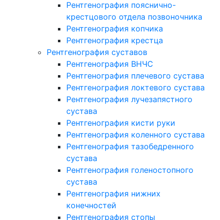
Рентгенография пояснично-
крестцового отдела позвоночника
Рентгенография копчика
Рентгенография крестца
Рентгенография суставов
Рентгенография ВНЧС
Рентгенография плечевого сустава
Рентгенография локтевого сустава
Рентгенография лучезапястного
сустава
Рентгенография кисти руки
Рентгенография коленного сустава
Рентгенография тазобедренного
сустава
Рентгенография голеностопного
сустава
Рентгенография нижних
конечностей
Рентгенография стопы