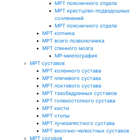
МРТ поясничного отдела
МРТ крестцово-подвздошных
сочленений
МРТ поясничного отдела
МРТ копчика
МРТ всего позвоночника
МРТ спинного мозга
МР-миелография
МРТ суставов
МРТ коленного сустава
МРТ плечевого сустава
МРТ локтевого сустава
МРТ тазобедренных суставов
МРТ голеностопного сустава
МРТ кисти
МРТ стопы
МРТ лучезапястного сустава
МРТ височно-челюстных суставов
МРТ сосудов