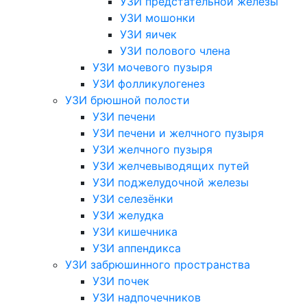
УЗИ предстательной железы
УЗИ мошонки
УЗИ яичек
УЗИ полового члена
УЗИ мочевого пузыря
УЗИ фолликулогенез
УЗИ брюшной полости
УЗИ печени
УЗИ печени и желчного пузыря
УЗИ желчного пузыря
УЗИ желчевыводящих путей
УЗИ поджелудочной железы
УЗИ селезёнки
УЗИ желудка
УЗИ кишечника
УЗИ аппендикса
УЗИ забрюшинного пространства
УЗИ почек
УЗИ надпочечников