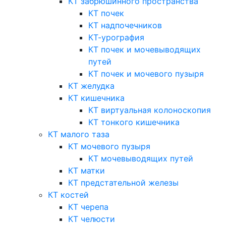
КТ забрюшинного пространства
КТ почек
КТ надпочечников
КТ-урография
КТ почек и мочевыводящих
путей
КТ почек и мочевого пузыря
КТ желудка
КТ кишечника
КТ виртуальная колоноскопия
КТ тонкого кишечника
КТ малого таза
КТ мочевого пузыря
КТ мочевыводящих путей
КТ матки
КТ предстательной железы
КТ костей
КТ черепа
КТ челюсти