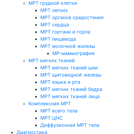
МРТ грудной клетки
МРТ легких
МРТ органов средостения
МРТ сердца
МРТ гортани и горла
МРТ пищевода
МРТ молочной железы
МР-маммография
МРТ мягких тканей
МРТ мягких тканей шеи
МРТ щитовидной железы
МРТ языка и рта
МРТ мягких тканей бедра
МРТ мягких тканей лица
Комплексная МРТ
МРТ всего тела
МРТ ЦНС
Диффузионная МРТ тела
Диагностика