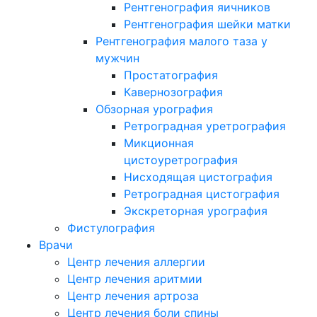
Рентгенография яичников
Рентгенография шейки матки
Рентгенография малого таза у
мужчин
Простатография
Кавернозография
Обзорная урография
Ретроградная уретрография
Микционная
цистоуретрография
Нисходящая цистография
Ретроградная цистография
Экскреторная урография
Фистулография
Врачи
Центр лечения аллергии
Центр лечения аритмии
Центр лечения артроза
Центр лечения боли спины