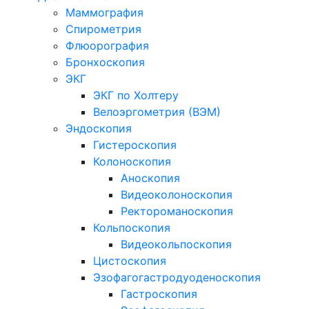
Маммография
Спирометрия
Флюорография
Бронхоскопия
ЭКГ
ЭКГ по Холтеру
Велоэргометрия (ВЭМ)
Эндоскопия
Гистероскопия
Колоноскопия
Аноскопия
Видеоколоноскопия
Ректороманоскопия
Кольпоскопия
Видеокольпоскопия
Цистоскопия
Эзофагогастродуоденоскопия
Гастроскопия