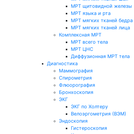
МРТ щитовидной железы
МРТ языка и рта
МРТ мягких тканей бедра
МРТ мягких тканей лица
Комплексная МРТ
МРТ всего тела
МРТ ЦНС
Диффузионная МРТ тела
Диагностика
Маммография
Спирометрия
Флюорография
Бронхоскопия
ЭКГ
ЭКГ по Холтеру
Велоэргометрия (ВЭМ)
Эндоскопия
Гистероскопия