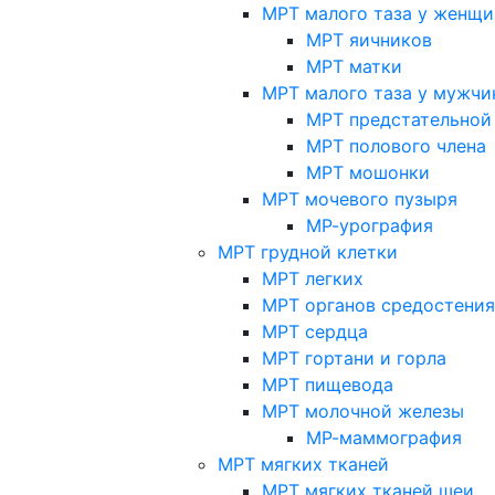
МРТ малого таза у женщи
МРТ яичников
МРТ матки
МРТ малого таза у мужчи
МРТ предстательной
МРТ полового члена
МРТ мошонки
МРТ мочевого пузыря
МР-урография
МРТ грудной клетки
МРТ легких
МРТ органов средостения
МРТ сердца
МРТ гортани и горла
МРТ пищевода
МРТ молочной железы
МР-маммография
МРТ мягких тканей
МРТ мягких тканей шеи