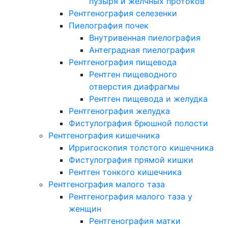
пузыря и желчных протоков
Рентгенография селезенки
Пиелография почек
Внутривенная пиелография
Антеградная пиелография
Рентгенография пищевода
Рентген пищеводного
отверстия диафрагмы
Рентген пищевода и желудка
Рентгенография желудка
Фистулография брюшной полости
Рентгенография кишечника
Ирригоскопия толстого кишечника
Фистулография прямой кишки
Рентген тонкого кишечника
Рентгенография малого таза
Рентгенография малого таза у
женщин
Рентгенография матки