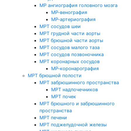
МР ангиография головного мозга
МР-венография
МР-артериография
МРТ сосудов шеи
МРТ грудной части аорты
МРТ брюшной части аорты
МРТ сосудов малого таза
МРТ сосудов позвоночника
МРТ коронарных сосудов
МР-коронарография
МРТ брюшной полости
МРТ забрюшинного пространства
МРТ надпочечников
МРТ почек
МРТ брюшного и забрюшинного
пространства
МРТ печени
МРТ поджелудочной железы