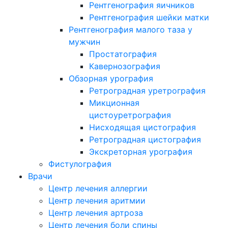
Рентгенография яичников
Рентгенография шейки матки
Рентгенография малого таза у
мужчин
Простатография
Кавернозография
Обзорная урография
Ретроградная уретрография
Микционная
цистоуретрография
Нисходящая цистография
Ретроградная цистография
Экскреторная урография
Фистулография
Врачи
Центр лечения аллергии
Центр лечения аритмии
Центр лечения артроза
Центр лечения боли спины