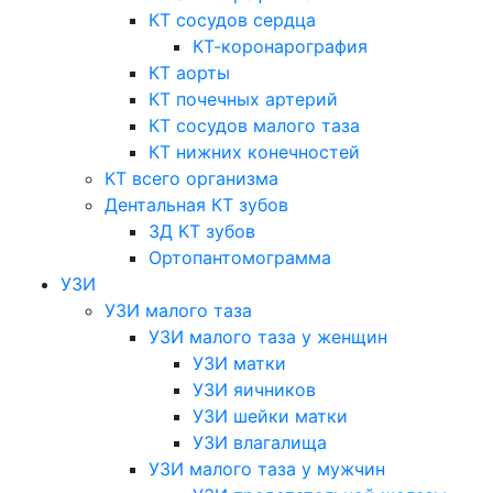
КТ сосудов сердца
КТ-коронарография
КТ аорты
КТ почечных артерий
КТ сосудов малого таза
КТ нижних конечностей
КТ всего организма
Дентальная КТ зубов
3Д КТ зубов
Ортопантомограмма
УЗИ
УЗИ малого таза
УЗИ малого таза у женщин
УЗИ матки
УЗИ яичников
УЗИ шейки матки
УЗИ влагалища
УЗИ малого таза у мужчин