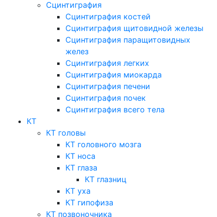
Сцинтиграфия
Сцинтиграфия костей
Сцинтиграфия щитовидной железы
Сцинтиграфия паращитовидных
желез
Сцинтиграфия легких
Сцинтиграфия миокарда
Сцинтиграфия печени
Сцинтиграфия почек
Сцинтиграфия всего тела
КТ
КТ головы
КТ головного мозга
КТ носа
КТ глаза
КТ глазниц
КТ уха
КТ гипофиза
КТ позвоночника