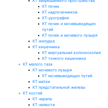
КТ забрюшинного пространства
КТ почек
КТ надпочечников
КТ-урография
КТ почек и мочевыводящих
путей
КТ почек и мочевого пузыря
КТ желудка
КТ кишечника
КТ виртуальная колоноскопия
КТ тонкого кишечника
КТ малого таза
КТ мочевого пузыря
КТ мочевыводящих путей
КТ матки
КТ предстательной железы
КТ костей
КТ черепа
КТ челюсти