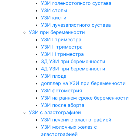
УЗИ голеностопного сустава
УЗИ стопы
УЗИ кисти
УЗИ лучезапястного сустава
УЗИ при беременности
УЗИ I триместра
УЗИ II триместра
УЗИ III триместра
3Д УЗИ при беременности
4Д УЗИ при беременности
УЗИ плода
допплер на УЗИ при беременности
УЗИ фетометрия
УЗИ на раннем сроке беременности
УЗИ после аборта
УЗИ с эластографией
УЗИ печени с эластографией
УЗИ молочных желез с
эластографией