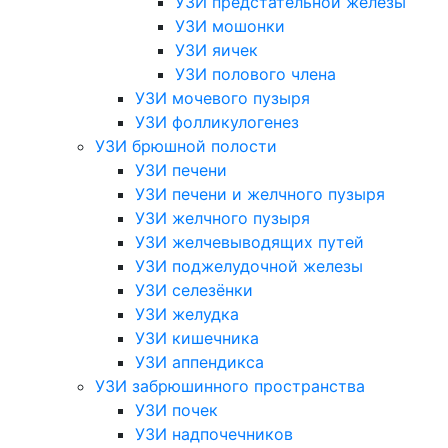
УЗИ предстательной железы
УЗИ мошонки
УЗИ яичек
УЗИ полового члена
УЗИ мочевого пузыря
УЗИ фолликулогенез
УЗИ брюшной полости
УЗИ печени
УЗИ печени и желчного пузыря
УЗИ желчного пузыря
УЗИ желчевыводящих путей
УЗИ поджелудочной железы
УЗИ селезёнки
УЗИ желудка
УЗИ кишечника
УЗИ аппендикса
УЗИ забрюшинного пространства
УЗИ почек
УЗИ надпочечников