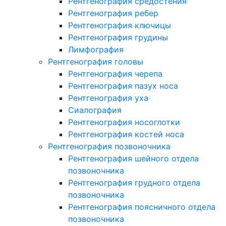
Рентгенография средостения
Рентгенография ребер
Рентгенография ключицы
Рентгенография грудины
Лимфография
Рентгенография головы
Рентгенография черепа
Рентгенография пазух носа
Рентгенография уха
Сиалография
Рентгенография носоглотки
Рентгенография костей носа
Рентгенография позвоночника
Рентгенография шейного отдела
позвоночника
Рентгенография грудного отдела
позвоночника
Рентгенография поясничного отдела
позвоночника