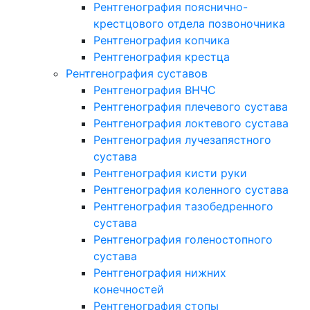
Рентгенография пояснично-
крестцового отдела позвоночника
Рентгенография копчика
Рентгенография крестца
Рентгенография суставов
Рентгенография ВНЧС
Рентгенография плечевого сустава
Рентгенография локтевого сустава
Рентгенография лучезапястного
сустава
Рентгенография кисти руки
Рентгенография коленного сустава
Рентгенография тазобедренного
сустава
Рентгенография голеностопного
сустава
Рентгенография нижних
конечностей
Рентгенография стопы