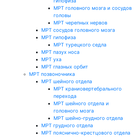
гипофиза
МРТ головного мозга и сосудов
головы
МРТ черепных нервов
МРТ сосудов головного мозга
МРТ гипофиза
МРТ турецкого седла
МРТ пазух носа
МРТ уха
МРТ глазных орбит
МРТ позвоночника
МРТ шейного отдела
МРТ краниовертебрального
перехода
МРТ шейного отдела и
головного мозга
МРТ шейно-грудного отдела
МРТ грудного отдела
МРТ пояснично-крестцового отдела