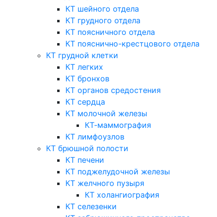
КТ шейного отдела
КТ грудного отдела
КТ поясничного отдела
КТ пояснично-крестцового отдела
КТ грудной клетки
КТ легких
КТ бронхов
КТ органов средостения
КТ сердца
КТ молочной железы
КТ-маммография
КТ лимфоузлов
КТ брюшной полости
КТ печени
КТ поджелудочной железы
КТ желчного пузыря
КТ холангиография
КТ селезенки