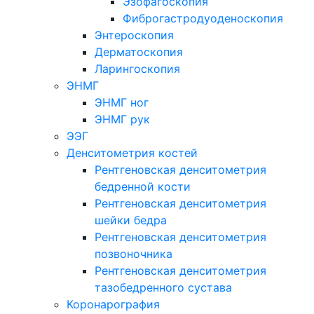
Эзофагоскопия
Фиброгастродуоденоскопия
Энтероскопия
Дерматоскопия
Ларингоскопия
ЭНМГ
ЭНМГ ног
ЭНМГ рук
ЭЭГ
Денситометрия костей
Рентгеновская денситометрия
бедренной кости
Рентгеновская денситометрия
шейки бедра
Рентгеновская денситометрия
позвоночника
Рентгеновская денситометрия
тазобедренного сустава
Коронарография