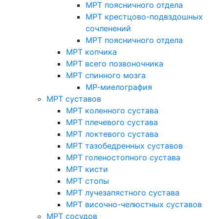
МРТ поясничного отдела
МРТ крестцово-подвздошных
сочленений
МРТ поясничного отдела
МРТ копчика
МРТ всего позвоночника
МРТ спинного мозга
МР-миелография
МРТ суставов
МРТ коленного сустава
МРТ плечевого сустава
МРТ локтевого сустава
МРТ тазобедренных суставов
МРТ голеностопного сустава
МРТ кисти
МРТ стопы
МРТ лучезапястного сустава
МРТ височно-челюстных суставов
МРТ сосудов