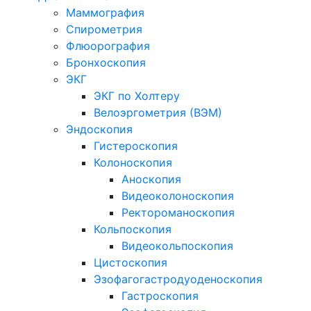
Маммография
Спирометрия
Флюорография
Бронхоскопия
ЭКГ
ЭКГ по Холтеру
Велоэргометрия (ВЭМ)
Эндоскопия
Гистероскопия
Колоноскопия
Аноскопия
Видеоколоноскопия
Ректороманоскопия
Кольпоскопия
Видеокольпоскопия
Цистоскопия
Эзофагогастродуоденоскопия
Гастроскопия