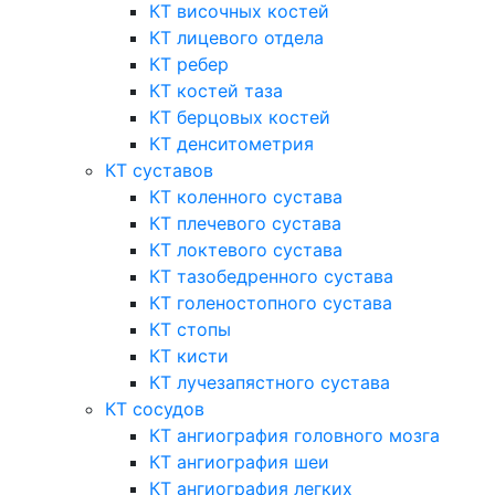
КТ височных костей
КТ лицевого отдела
КТ ребер
КТ костей таза
КТ берцовых костей
КТ денситометрия
КТ суставов
КТ коленного сустава
КТ плечевого сустава
КТ локтевого сустава
КТ тазобедренного сустава
КТ голеностопного сустава
КТ стопы
КТ кисти
КТ лучезапястного сустава
КТ сосудов
КТ ангиография головного мозга
КТ ангиография шеи
КТ ангиография легких