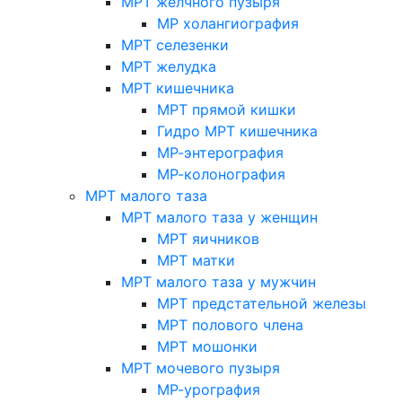
МРТ желчного пузыря
МР холангиография
МРТ селезенки
МРТ желудка
МРТ кишечника
МРТ прямой кишки
Гидро МРТ кишечника
МР-энтерография
МР-колонография
МРТ малого таза
МРТ малого таза у женщин
МРТ яичников
МРТ матки
МРТ малого таза у мужчин
МРТ предстательной железы
МРТ полового члена
МРТ мошонки
МРТ мочевого пузыря
МР-урография