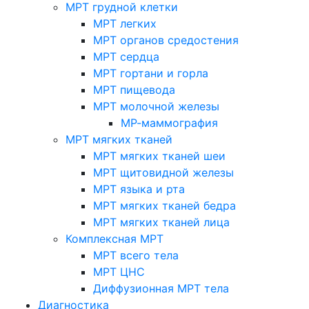
МРТ грудной клетки
МРТ легких
МРТ органов средостения
МРТ сердца
МРТ гортани и горла
МРТ пищевода
МРТ молочной железы
МР-маммография
МРТ мягких тканей
МРТ мягких тканей шеи
МРТ щитовидной железы
МРТ языка и рта
МРТ мягких тканей бедра
МРТ мягких тканей лица
Комплексная МРТ
МРТ всего тела
МРТ ЦНС
Диффузионная МРТ тела
Диагностика