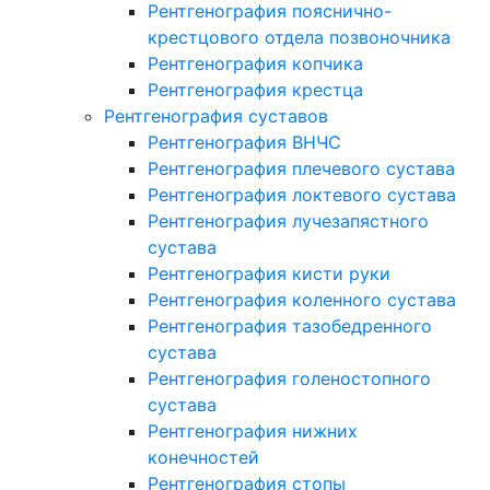
Рентгенография пояснично-
крестцового отдела позвоночника
Рентгенография копчика
Рентгенография крестца
Рентгенография суставов
Рентгенография ВНЧС
Рентгенография плечевого сустава
Рентгенография локтевого сустава
Рентгенография лучезапястного
сустава
Рентгенография кисти руки
Рентгенография коленного сустава
Рентгенография тазобедренного
сустава
Рентгенография голеностопного
сустава
Рентгенография нижних
конечностей
Рентгенография стопы