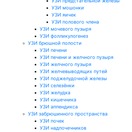
УЗИ предстательной железы
УЗИ мошонки
УЗИ яичек
УЗИ полового члена
УЗИ мочевого пузыря
УЗИ фолликулогенез
УЗИ брюшной полости
УЗИ печени
УЗИ печени и желчного пузыря
УЗИ желчного пузыря
УЗИ желчевыводящих путей
УЗИ поджелудочной железы
УЗИ селезёнки
УЗИ желудка
УЗИ кишечника
УЗИ аппендикса
УЗИ забрюшинного пространства
УЗИ почек
УЗИ надпочечников