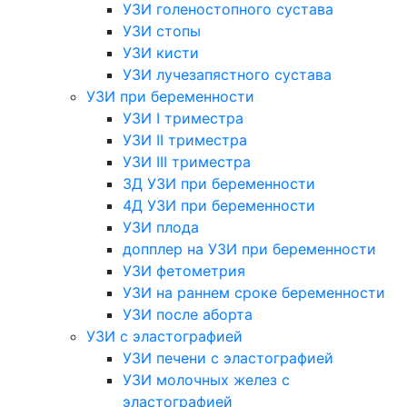
УЗИ голеностопного сустава
УЗИ стопы
УЗИ кисти
УЗИ лучезапястного сустава
УЗИ при беременности
УЗИ I триместра
УЗИ II триместра
УЗИ III триместра
3Д УЗИ при беременности
4Д УЗИ при беременности
УЗИ плода
допплер на УЗИ при беременности
УЗИ фетометрия
УЗИ на раннем сроке беременности
УЗИ после аборта
УЗИ с эластографией
УЗИ печени с эластографией
УЗИ молочных желез с
эластографией