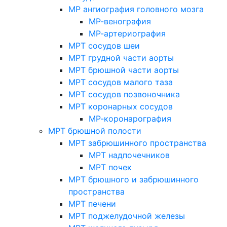
МР ангиография головного мозга
МР-венография
МР-артериография
МРТ сосудов шеи
МРТ грудной части аорты
МРТ брюшной части аорты
МРТ сосудов малого таза
МРТ сосудов позвоночника
МРТ коронарных сосудов
МР-коронарография
МРТ брюшной полости
МРТ забрюшинного пространства
МРТ надпочечников
МРТ почек
МРТ брюшного и забрюшинного
пространства
МРТ печени
МРТ поджелудочной железы