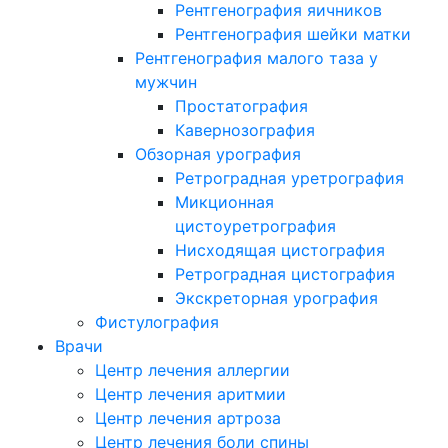
Рентгенография яичников
Рентгенография шейки матки
Рентгенография малого таза у
мужчин
Простатография
Кавернозография
Обзорная урография
Ретроградная уретрография
Микционная
цистоуретрография
Нисходящая цистография
Ретроградная цистография
Экскреторная урография
Фистулография
Врачи
Центр лечения аллергии
Центр лечения аритмии
Центр лечения артроза
Центр лечения боли спины