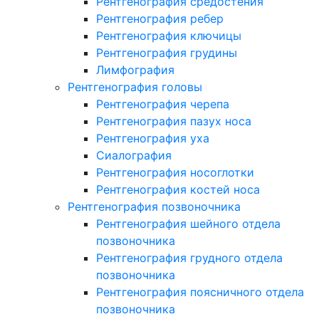
Рентгенография средостения
Рентгенография ребер
Рентгенография ключицы
Рентгенография грудины
Лимфография
Рентгенография головы
Рентгенография черепа
Рентгенография пазух носа
Рентгенография уха
Сиалография
Рентгенография носоглотки
Рентгенография костей носа
Рентгенография позвоночника
Рентгенография шейного отдела
позвоночника
Рентгенография грудного отдела
позвоночника
Рентгенография поясничного отдела
позвоночника