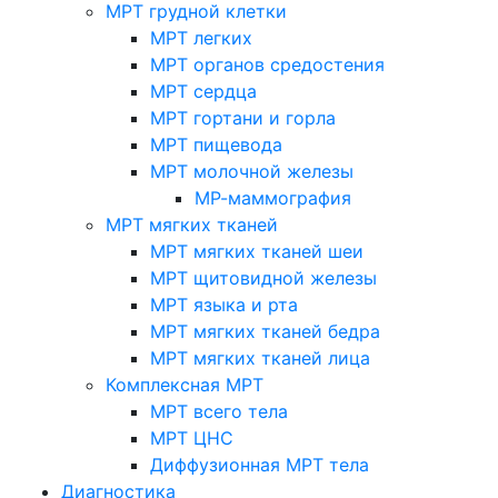
МРТ грудной клетки
МРТ легких
МРТ органов средостения
МРТ сердца
МРТ гортани и горла
МРТ пищевода
МРТ молочной железы
МР-маммография
МРТ мягких тканей
МРТ мягких тканей шеи
МРТ щитовидной железы
МРТ языка и рта
МРТ мягких тканей бедра
МРТ мягких тканей лица
Комплексная МРТ
МРТ всего тела
МРТ ЦНС
Диффузионная МРТ тела
Диагностика