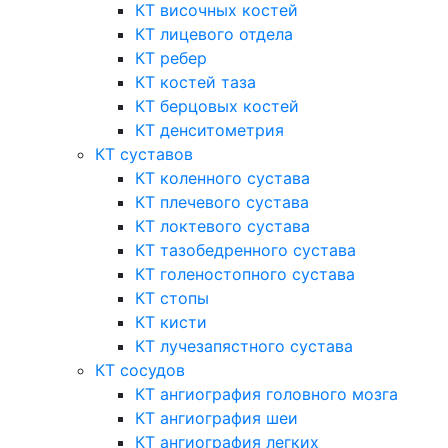
КТ височных костей
КТ лицевого отдела
КТ ребер
КТ костей таза
КТ берцовых костей
КТ денситометрия
КТ суставов
КТ коленного сустава
КТ плечевого сустава
КТ локтевого сустава
КТ тазобедренного сустава
КТ голеностопного сустава
КТ стопы
КТ кисти
КТ лучезапястного сустава
КТ сосудов
КТ ангиография головного мозга
КТ ангиография шеи
КТ ангиография легких