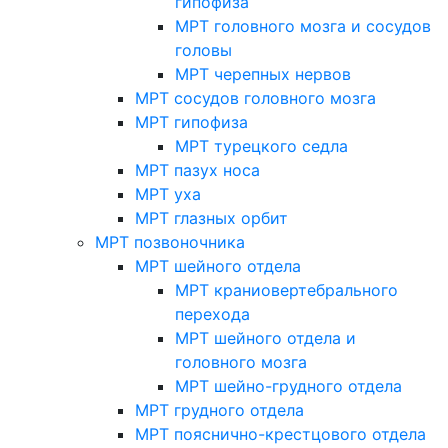
гипофиза
МРТ головного мозга и сосудов
головы
МРТ черепных нервов
МРТ сосудов головного мозга
МРТ гипофиза
МРТ турецкого седла
МРТ пазух носа
МРТ уха
МРТ глазных орбит
МРТ позвоночника
МРТ шейного отдела
МРТ краниовертебрального
перехода
МРТ шейного отдела и
головного мозга
МРТ шейно-грудного отдела
МРТ грудного отдела
МРТ пояснично-крестцового отдела