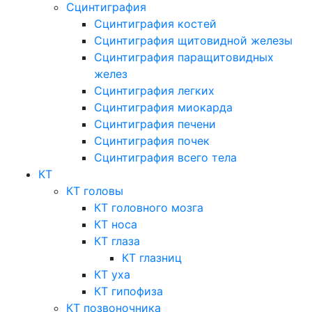
Сцинтиграфия
Сцинтиграфия костей
Сцинтиграфия щитовидной железы
Сцинтиграфия паращитовидных
желез
Сцинтиграфия легких
Сцинтиграфия миокарда
Сцинтиграфия печени
Сцинтиграфия почек
Сцинтиграфия всего тела
КТ
КТ головы
КТ головного мозга
КТ носа
КТ глаза
КТ глазниц
КТ уха
КТ гипофиза
КТ позвоночника