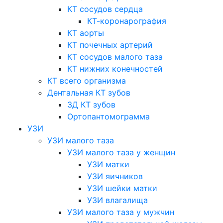
КТ сосудов сердца
КТ-коронарография
КТ аорты
КТ почечных артерий
КТ сосудов малого таза
КТ нижних конечностей
КТ всего организма
Дентальная КТ зубов
3Д КТ зубов
Ортопантомограмма
УЗИ
УЗИ малого таза
УЗИ малого таза у женщин
УЗИ матки
УЗИ яичников
УЗИ шейки матки
УЗИ влагалища
УЗИ малого таза у мужчин