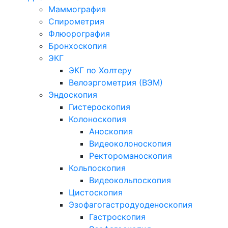
Маммография
Спирометрия
Флюорография
Бронхоскопия
ЭКГ
ЭКГ по Холтеру
Велоэргометрия (ВЭМ)
Эндоскопия
Гистероскопия
Колоноскопия
Аноскопия
Видеоколоноскопия
Ректороманоскопия
Кольпоскопия
Видеокольпоскопия
Цистоскопия
Эзофагогастродуоденоскопия
Гастроскопия