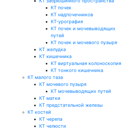
КТ забрюшинного пространства
КТ почек
КТ надпочечников
КТ-урография
КТ почек и мочевыводящих
путей
КТ почек и мочевого пузыря
КТ желудка
КТ кишечника
КТ виртуальная колоноскопия
КТ тонкого кишечника
КТ малого таза
КТ мочевого пузыря
КТ мочевыводящих путей
КТ матки
КТ предстательной железы
КТ костей
КТ черепа
КТ челюсти