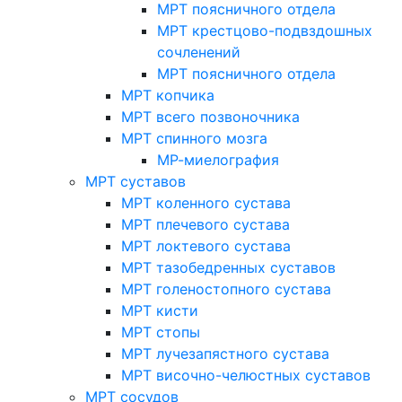
МРТ поясничного отдела
МРТ крестцово-подвздошных
сочленений
МРТ поясничного отдела
МРТ копчика
МРТ всего позвоночника
МРТ спинного мозга
МР-миелография
МРТ суставов
МРТ коленного сустава
МРТ плечевого сустава
МРТ локтевого сустава
МРТ тазобедренных суставов
МРТ голеностопного сустава
МРТ кисти
МРТ стопы
МРТ лучезапястного сустава
МРТ височно-челюстных суставов
МРТ сосудов