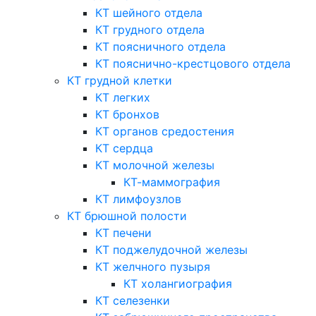
КТ шейного отдела
КТ грудного отдела
КТ поясничного отдела
КТ пояснично-крестцового отдела
КТ грудной клетки
КТ легких
КТ бронхов
КТ органов средостения
КТ сердца
КТ молочной железы
КТ-маммография
КТ лимфоузлов
КТ брюшной полости
КТ печени
КТ поджелудочной железы
КТ желчного пузыря
КТ холангиография
КТ селезенки