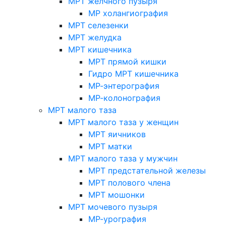
МРТ желчного пузыря
МР холангиография
МРТ селезенки
МРТ желудка
МРТ кишечника
МРТ прямой кишки
Гидро МРТ кишечника
МР-энтерография
МР-колонография
МРТ малого таза
МРТ малого таза у женщин
МРТ яичников
МРТ матки
МРТ малого таза у мужчин
МРТ предстательной железы
МРТ полового члена
МРТ мошонки
МРТ мочевого пузыря
МР-урография