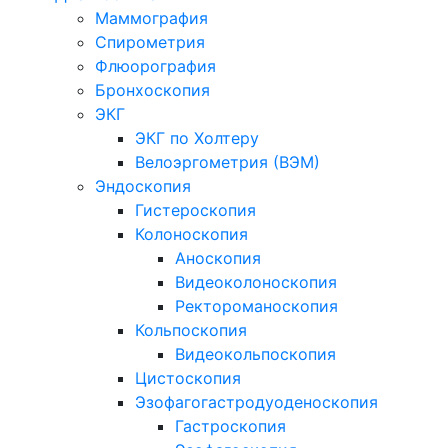
Маммография
Спирометрия
Флюорография
Бронхоскопия
ЭКГ
ЭКГ по Холтеру
Велоэргометрия (ВЭМ)
Эндоскопия
Гистероскопия
Колоноскопия
Аноскопия
Видеоколоноскопия
Ректороманоскопия
Кольпоскопия
Видеокольпоскопия
Цистоскопия
Эзофагогастродуоденоскопия
Гастроскопия