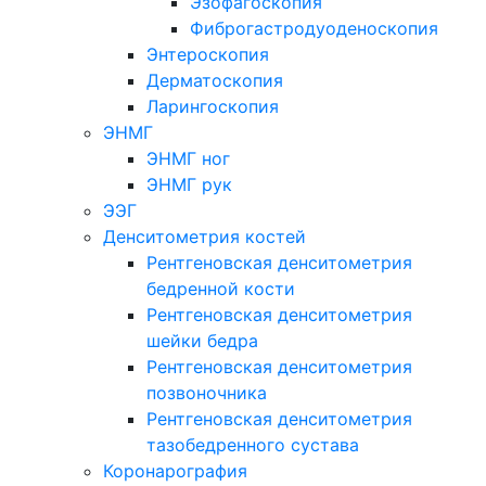
Эзофагоскопия
Фиброгастродуоденоскопия
Энтероскопия
Дерматоскопия
Ларингоскопия
ЭНМГ
ЭНМГ ног
ЭНМГ рук
ЭЭГ
Денситометрия костей
Рентгеновская денситометрия
бедренной кости
Рентгеновская денситометрия
шейки бедра
Рентгеновская денситометрия
позвоночника
Рентгеновская денситометрия
тазобедренного сустава
Коронарография