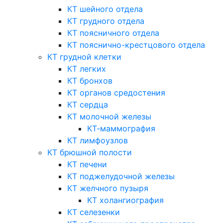
КТ шейного отдела
КТ грудного отдела
КТ поясничного отдела
КТ пояснично-крестцового отдела
КТ грудной клетки
КТ легких
КТ бронхов
КТ органов средостения
КТ сердца
КТ молочной железы
КТ-маммография
КТ лимфоузлов
КТ брюшной полости
КТ печени
КТ поджелудочной железы
КТ желчного пузыря
КТ холангиография
КТ селезенки