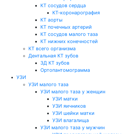
КТ сосудов сердца
КТ-коронарография
КТ аорты
КТ почечных артерий
КТ сосудов малого таза
КТ нижних конечностей
КТ всего организма
Дентальная КТ зубов
3Д КТ зубов
Ортопантомограмма
УЗИ
УЗИ малого таза
УЗИ малого таза у женщин
УЗИ матки
УЗИ яичников
УЗИ шейки матки
УЗИ влагалища
УЗИ малого таза у мужчин