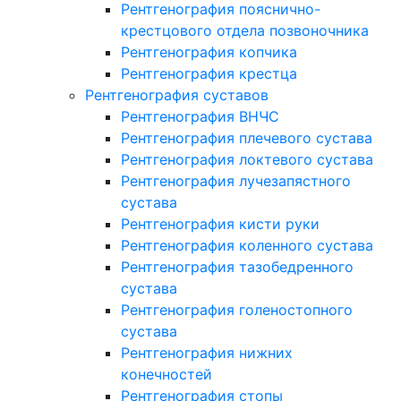
Рентгенография пояснично-
крестцового отдела позвоночника
Рентгенография копчика
Рентгенография крестца
Рентгенография суставов
Рентгенография ВНЧС
Рентгенография плечевого сустава
Рентгенография локтевого сустава
Рентгенография лучезапястного
сустава
Рентгенография кисти руки
Рентгенография коленного сустава
Рентгенография тазобедренного
сустава
Рентгенография голеностопного
сустава
Рентгенография нижних
конечностей
Рентгенография стопы