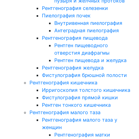
пузыря и желчных протоков
Рентгенография селезенки
Пиелография почек
Внутривенная пиелография
Антеградная пиелография
Рентгенография пищевода
Рентген пищеводного
отверстия диафрагмы
Рентген пищевода и желудка
Рентгенография желудка
Фистулография брюшной полости
Рентгенография кишечника
Ирригоскопия толстого кишечника
Фистулография прямой кишки
Рентген тонкого кишечника
Рентгенография малого таза
Рентгенография малого таза у
женщин
Рентгенография матки