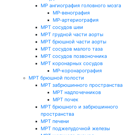
МР ангиография головного мозга
МР-венография
МР-артериография
МРТ сосудов шеи
МРТ грудной части аорты
МРТ брюшной части аорты
МРТ сосудов малого таза
МРТ сосудов позвоночника
МРТ коронарных сосудов
МР-коронарография
МРТ брюшной полости
МРТ забрюшинного пространства
МРТ надпочечников
МРТ почек
МРТ брюшного и забрюшинного
пространства
МРТ печени
МРТ поджелудочной железы