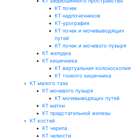
КТ забрюшинного пространства
КТ почек
КТ надпочечников
КТ-урография
КТ почек и мочевыводящих
путей
КТ почек и мочевого пузыря
КТ желудка
КТ кишечника
КТ виртуальная колоноскопия
КТ тонкого кишечника
КТ малого таза
КТ мочевого пузыря
КТ мочевыводящих путей
КТ матки
КТ предстательной железы
КТ костей
КТ черепа
КТ челюсти