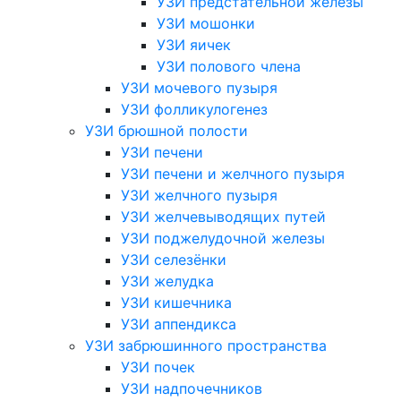
УЗИ предстательной железы
УЗИ мошонки
УЗИ яичек
УЗИ полового члена
УЗИ мочевого пузыря
УЗИ фолликулогенез
УЗИ брюшной полости
УЗИ печени
УЗИ печени и желчного пузыря
УЗИ желчного пузыря
УЗИ желчевыводящих путей
УЗИ поджелудочной железы
УЗИ селезёнки
УЗИ желудка
УЗИ кишечника
УЗИ аппендикса
УЗИ забрюшинного пространства
УЗИ почек
УЗИ надпочечников