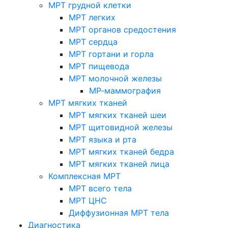
МРТ грудной клетки
МРТ легких
МРТ органов средостения
МРТ сердца
МРТ гортани и горла
МРТ пищевода
МРТ молочной железы
МР-маммография
МРТ мягких тканей
МРТ мягких тканей шеи
МРТ щитовидной железы
МРТ языка и рта
МРТ мягких тканей бедра
МРТ мягких тканей лица
Комплексная МРТ
МРТ всего тела
МРТ ЦНС
Диффузионная МРТ тела
Диагностика