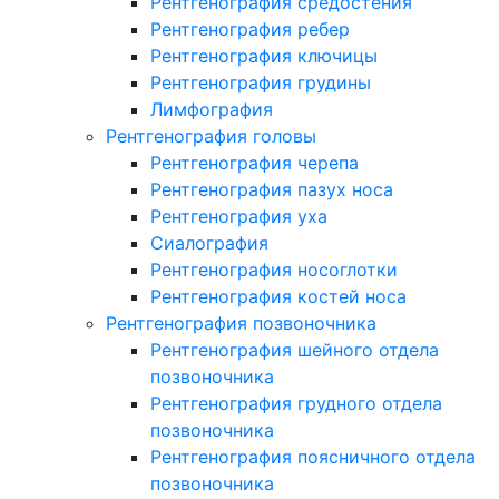
Рентгенография средостения
Рентгенография ребер
Рентгенография ключицы
Рентгенография грудины
Лимфография
Рентгенография головы
Рентгенография черепа
Рентгенография пазух носа
Рентгенография уха
Сиалография
Рентгенография носоглотки
Рентгенография костей носа
Рентгенография позвоночника
Рентгенография шейного отдела
позвоночника
Рентгенография грудного отдела
позвоночника
Рентгенография поясничного отдела
позвоночника