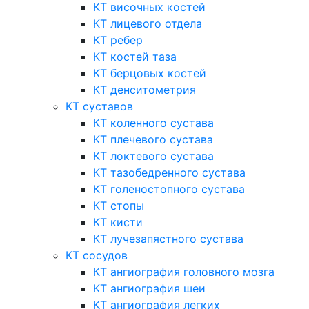
КТ височных костей
КТ лицевого отдела
КТ ребер
КТ костей таза
КТ берцовых костей
КТ денситометрия
КТ суставов
КТ коленного сустава
КТ плечевого сустава
КТ локтевого сустава
КТ тазобедренного сустава
КТ голеностопного сустава
КТ стопы
КТ кисти
КТ лучезапястного сустава
КТ сосудов
КТ ангиография головного мозга
КТ ангиография шеи
КТ ангиография легких