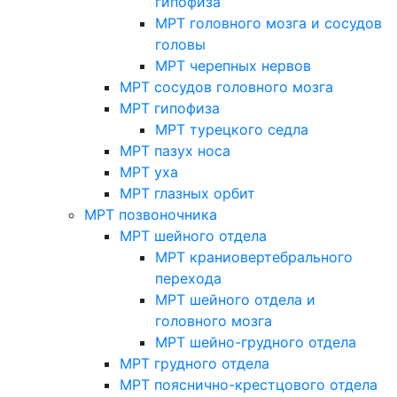
гипофиза
МРТ головного мозга и сосудов
головы
МРТ черепных нервов
МРТ сосудов головного мозга
МРТ гипофиза
МРТ турецкого седла
МРТ пазух носа
МРТ уха
МРТ глазных орбит
МРТ позвоночника
МРТ шейного отдела
МРТ краниовертебрального
перехода
МРТ шейного отдела и
головного мозга
МРТ шейно-грудного отдела
МРТ грудного отдела
МРТ пояснично-крестцового отдела