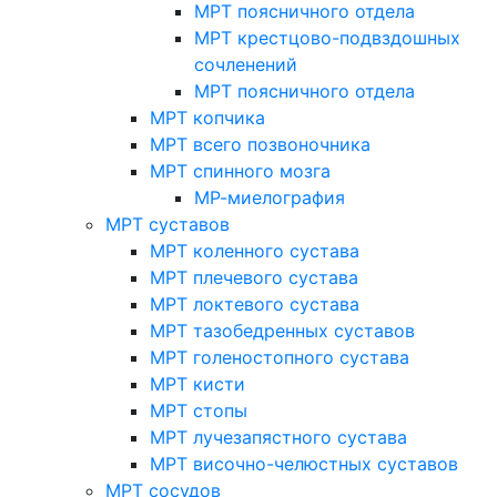
МРТ поясничного отдела
МРТ крестцово-подвздошных
сочленений
МРТ поясничного отдела
МРТ копчика
МРТ всего позвоночника
МРТ спинного мозга
МР-миелография
МРТ суставов
МРТ коленного сустава
МРТ плечевого сустава
МРТ локтевого сустава
МРТ тазобедренных суставов
МРТ голеностопного сустава
МРТ кисти
МРТ стопы
МРТ лучезапястного сустава
МРТ височно-челюстных суставов
МРТ сосудов