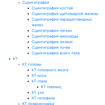
Сцинтиграфия
Сцинтиграфия костей
Сцинтиграфия щитовидной железы
Сцинтиграфия паращитовидных
желез
Сцинтиграфия легких
Сцинтиграфия миокарда
Сцинтиграфия печени
Сцинтиграфия почек
Сцинтиграфия всего тела
КТ
КТ головы
КТ головного мозга
КТ носа
КТ глаза
КТ глазниц
КТ уха
КТ гипофиза
КТ позвоночника