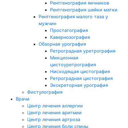
Рентгенография яичников
Рентгенография шейки матки
Рентгенография малого таза у
мужчин
Простатография
Кавернозография
Обзорная урография
Ретроградная уретрография
Микционная
цистоуретрография
Нисходящая цистография
Ретроградная цистография
Экскреторная урография
Фистулография
Врачи
Центр лечения аллергии
Центр лечения аритмии
Центр лечения артроза
Центр лечения боли спины