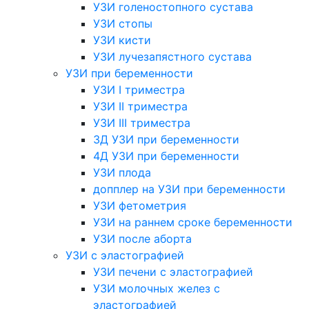
УЗИ голеностопного сустава
УЗИ стопы
УЗИ кисти
УЗИ лучезапястного сустава
УЗИ при беременности
УЗИ I триместра
УЗИ II триместра
УЗИ III триместра
3Д УЗИ при беременности
4Д УЗИ при беременности
УЗИ плода
допплер на УЗИ при беременности
УЗИ фетометрия
УЗИ на раннем сроке беременности
УЗИ после аборта
УЗИ с эластографией
УЗИ печени с эластографией
УЗИ молочных желез с
эластографией