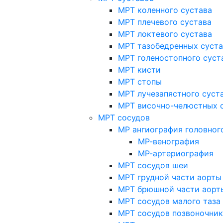
МРТ коленного сустава
МРТ плечевого сустава
МРТ локтевого сустава
МРТ тазобедренных суст
МРТ голеностопного суст
МРТ кисти
МРТ стопы
МРТ лучезапястного суст
МРТ височно-челюстных 
МРТ сосудов
МР ангиография головног
МР-венография
МР-артериография
МРТ сосудов шеи
МРТ грудной части аорты
МРТ брюшной части аорт
МРТ сосудов малого таза
МРТ сосудов позвоночник