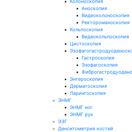
Колоноскопия
Аноскопия
Видеоколоноскопия
Ректороманоскопия
Кольпоскопия
Видеокольпоскопия
Цистоскопия
Эзофагогастродуоденоск
Гастроскопия
Эзофагоскопия
Фиброгастродуоден
Энтероскопия
Дерматоскопия
Ларингоскопия
ЭНМГ
ЭНМГ ног
ЭНМГ рук
ЭЭГ
Денситометрия костей