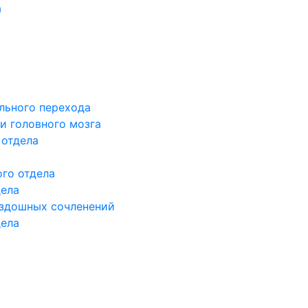
а
льного перехода
и головного мозга
 отдела
го отдела
дела
здошных сочленений
дела