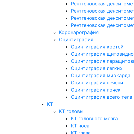
Рентгеновская денситоме
Рентгеновская денситоме
Рентгеновская денситоме
Рентгеновская денситоме
Коронарография
Сцинтиграфия
Сцинтиграфия костей
Сцинтиграфия щитовидно
Сцинтиграфия паращитов
Сцинтиграфия легких
Сцинтиграфия миокарда
Сцинтиграфия печени
Сцинтиграфия почек
Сцинтиграфия всего тела
КТ
КТ головы
КТ головного мозга
КТ носа
КТ глаза