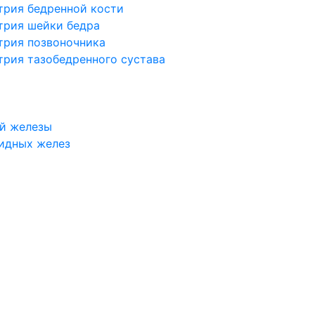
трия бедренной кости
трия шейки бедра
трия позвоночника
трия тазобедренного сустава
й железы
идных желез