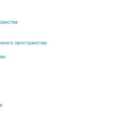
ранства
нного пространства
зы
а