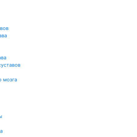
авов
ава
ава
суставов
о мозга
ы
а