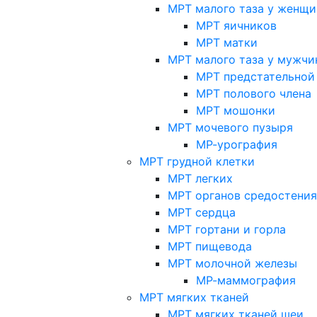
МРТ малого таза у женщи
МРТ яичников
МРТ матки
МРТ малого таза у мужчи
МРТ предстательной
МРТ полового члена
МРТ мошонки
МРТ мочевого пузыря
МР-урография
МРТ грудной клетки
МРТ легких
МРТ органов средостения
МРТ сердца
МРТ гортани и горла
МРТ пищевода
МРТ молочной железы
МР-маммография
МРТ мягких тканей
МРТ мягких тканей шеи