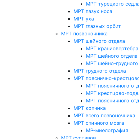
МРТ турецкого седл
МРТ пазух носа
МРТ уха
МРТ глазных орбит
МРТ позвоночника
МРТ шейного отдела
МРТ краниовертебра
МРТ шейного отдела 
МРТ шейно-грудного
МРТ грудного отдела
МРТ пояснично-крестцово
МРТ поясничного от
МРТ крестцово-подв
МРТ поясничного от
МРТ копчика
МРТ всего позвоночника
МРТ спинного мозга
МР-миелография
МРТ суставов