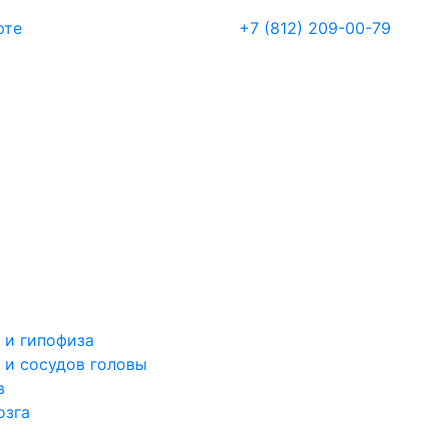
рте
+7 (812) 209-00-79
 и гипофиза
 и сосудов головы
в
озга