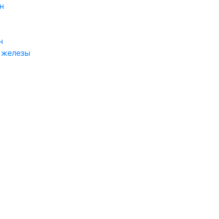
н
н
 железы