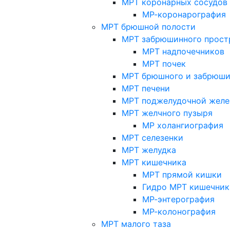
МРТ коронарных сосудов
МР-коронарография
МРТ брюшной полости
МРТ забрюшинного прост
МРТ надпочечников
МРТ почек
МРТ брюшного и забрюши
МРТ печени
МРТ поджелудочной желе
МРТ желчного пузыря
МР холангиография
МРТ селезенки
МРТ желудка
МРТ кишечника
МРТ прямой кишки
Гидро МРТ кишечник
МР-энтерография
МР-колонография
МРТ малого таза