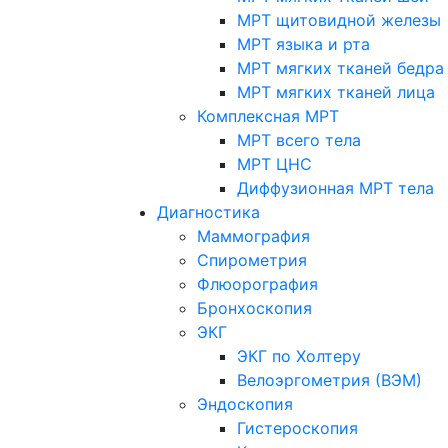
МРТ щитовидной железы
МРТ языка и рта
МРТ мягких тканей бедра
МРТ мягких тканей лица
Комплексная МРТ
МРТ всего тела
МРТ ЦНС
Диффузионная МРТ тела
Диагностика
Маммография
Спирометрия
Флюорография
Бронхоскопия
ЭКГ
ЭКГ по Холтеру
Велоэргометрия (ВЭМ)
Эндоскопия
Гистероскопия