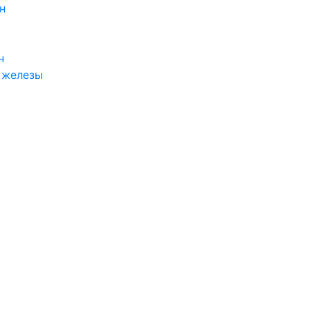
н
н
 железы