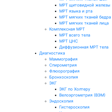
МРТ щитовидной железы
МРТ языка и рта
МРТ мягких тканей бедра
МРТ мягких тканей лица
Комплексная МРТ
МРТ всего тела
МРТ ЦНС
Диффузионная МРТ тела
Диагностика
Маммография
Спирометрия
Флюорография
Бронхоскопия
ЭКГ
ЭКГ по Холтеру
Велоэргометрия (ВЭМ)
Эндоскопия
Гистероскопия