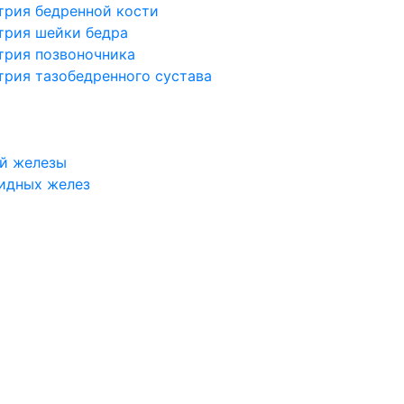
трия бедренной кости
трия шейки бедра
трия позвоночника
трия тазобедренного сустава
й железы
идных желез