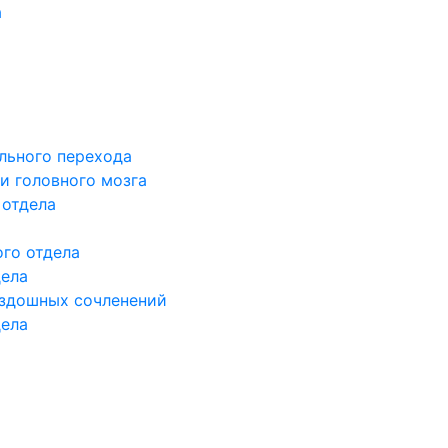
а
льного перехода
и головного мозга
 отдела
го отдела
дела
здошных сочленений
дела