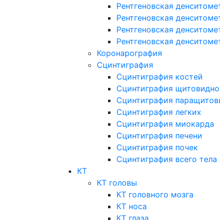
Рентгеновская денситоме
Рентгеновская денситоме
Рентгеновская денситоме
Рентгеновская денситоме
Коронарография
Сцинтиграфия
Сцинтиграфия костей
Сцинтиграфия щитовидно
Сцинтиграфия паращитов
Сцинтиграфия легких
Сцинтиграфия миокарда
Сцинтиграфия печени
Сцинтиграфия почек
Сцинтиграфия всего тела
КТ
КТ головы
КТ головного мозга
КТ носа
КТ глаза