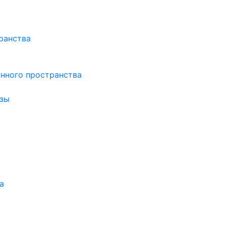
ранства
нного пространства
зы
а