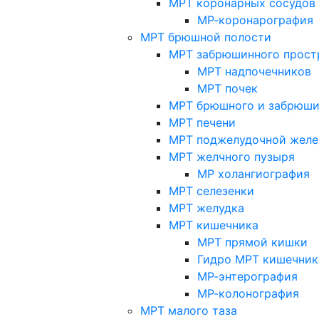
МРТ коронарных сосудов
МР-коронарография
МРТ брюшной полости
МРТ забрюшинного прост
МРТ надпочечников
МРТ почек
МРТ брюшного и забрюши
МРТ печени
МРТ поджелудочной желе
МРТ желчного пузыря
МР холангиография
МРТ селезенки
МРТ желудка
МРТ кишечника
МРТ прямой кишки
Гидро МРТ кишечник
МР-энтерография
МР-колонография
МРТ малого таза