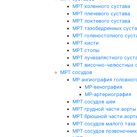
МРТ коленного сустава
МРТ плечевого сустава
МРТ локтевого сустава
МРТ тазобедренных суст
МРТ голеностопного суст
МРТ кисти
МРТ стопы
МРТ лучезапястного суст
МРТ височно-челюстных 
МРТ сосудов
МР ангиография головног
МР-венография
МР-артериография
МРТ сосудов шеи
МРТ грудной части аорты
МРТ брюшной части аорт
МРТ сосудов малого таза
МРТ сосудов позвоночник