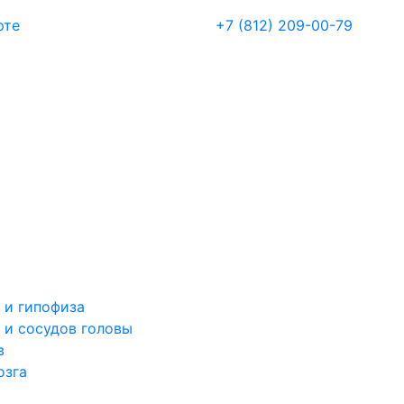
рте
+7 (812) 209-00-79
 и гипофиза
 и сосудов головы
в
озга