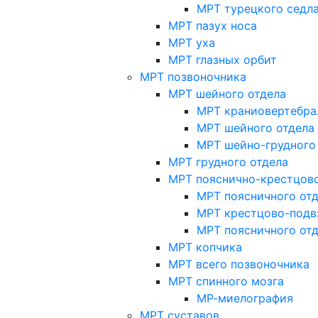
МРТ турецкого седл
МРТ пазух носа
МРТ уха
МРТ глазных орбит
МРТ позвоночника
МРТ шейного отдела
МРТ краниовертебра
МРТ шейного отдела 
МРТ шейно-грудного
МРТ грудного отдела
МРТ пояснично-крестцово
МРТ поясничного от
МРТ крестцово-подв
МРТ поясничного от
МРТ копчика
МРТ всего позвоночника
МРТ спинного мозга
МР-миелография
МРТ суставов