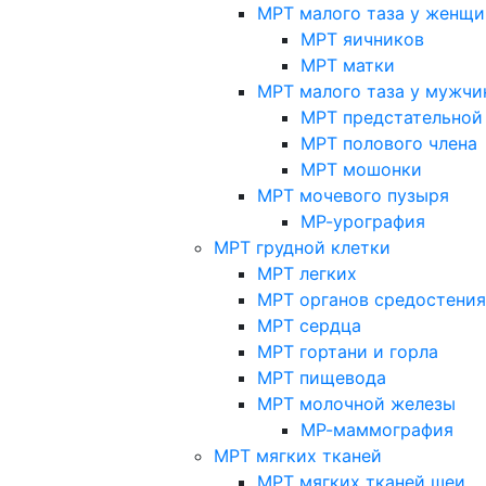
МРТ малого таза у женщи
МРТ яичников
МРТ матки
МРТ малого таза у мужчи
МРТ предстательной
МРТ полового члена
МРТ мошонки
МРТ мочевого пузыря
МР-урография
МРТ грудной клетки
МРТ легких
МРТ органов средостения
МРТ сердца
МРТ гортани и горла
МРТ пищевода
МРТ молочной железы
МР-маммография
МРТ мягких тканей
МРТ мягких тканей шеи