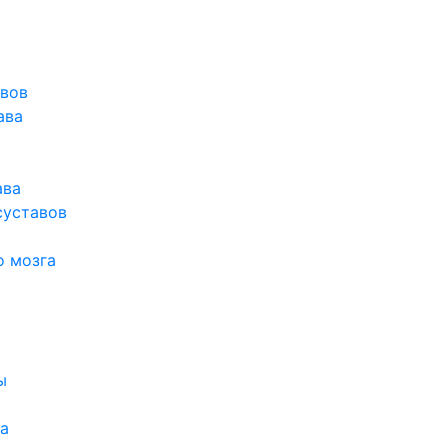
авов
ава
ава
суставов
о мозга
ы
а