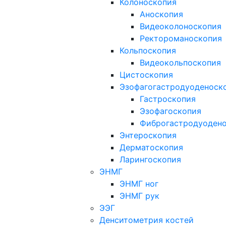
Колоноскопия
Аноскопия
Видеоколоноскопия
Ректороманоскопия
Кольпоскопия
Видеокольпоскопия
Цистоскопия
Эзофагогастродуоденоск
Гастроскопия
Эзофагоскопия
Фиброгастродуоден
Энтероскопия
Дерматоскопия
Ларингоскопия
ЭНМГ
ЭНМГ ног
ЭНМГ рук
ЭЭГ
Денситометрия костей