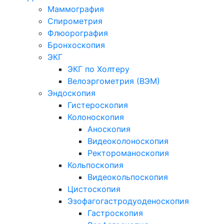
Маммография
Спирометрия
Флюорография
Бронхоскопия
ЭКГ
ЭКГ по Холтеру
Велоэргометрия (ВЭМ)
Эндоскопия
Гистероскопия
Колоноскопия
Аноскопия
Видеоколоноскопия
Ректороманоскопия
Кольпоскопия
Видеокольпоскопия
Цистоскопия
Эзофагогастродуоденоскопия
Гастроскопия