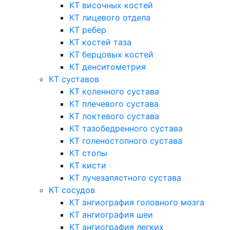
КТ височных костей
КТ лицевого отдела
КТ ребер
КТ костей таза
КТ берцовых костей
КТ денситометрия
КТ суставов
КТ коленного сустава
КТ плечевого сустава
КТ локтевого сустава
КТ тазобедренного сустава
КТ голеностопного сустава
КТ стопы
КТ кисти
КТ лучезапястного сустава
КТ сосудов
КТ ангиография головного мозга
КТ ангиография шеи
КТ ангиография легких