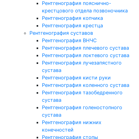
Рентгенография пояснично-
крестцового отдела позвоночника
Рентгенография копчика
Рентгенография крестца
Рентгенография суставов
Рентгенография ВНЧС
Рентгенография плечевого сустава
Рентгенография локтевого сустава
Рентгенография лучезапястного
сустава
Рентгенография кисти руки
Рентгенография коленного сустава
Рентгенография тазобедренного
сустава
Рентгенография голеностопного
сустава
Рентгенография нижних
конечностей
Рентгенография стопы