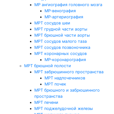
МР ангиография головного мозга
МР-венография
МР-артериография
МРТ сосудов шеи
МРТ грудной части аорты
МРТ брюшной части аорты
МРТ сосудов малого таза
МРТ сосудов позвоночника
МРТ коронарных сосудов
МР-коронарография
МРТ брюшной полости
МРТ забрюшинного пространства
МРТ надпочечников
МРТ почек
МРТ брюшного и забрюшинного
пространства
МРТ печени
МРТ поджелудочной железы