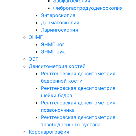
Эзофагоскопия
Фиброгастродуоденоскопия
Энтероскопия
Дерматоскопия
Ларингоскопия
ЭНМГ
ЭНМГ ног
ЭНМГ рук
ЭЭГ
Денситометрия костей
Рентгеновская денситометрия
бедренной кости
Рентгеновская денситометрия
шейки бедра
Рентгеновская денситометрия
позвоночника
Рентгеновская денситометрия
тазобедренного сустава
Коронарография