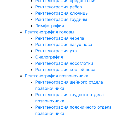
Рентгенография средостения
Рентгенография ребер
Рентгенография ключицы
Рентгенография грудины
Лимфография
Рентгенография головы
Рентгенография черепа
Рентгенография пазух носа
Рентгенография уха
Сиалография
Рентгенография носоглотки
Рентгенография костей носа
Рентгенография позвоночника
Рентгенография шейного отдела
позвоночника
Рентгенография грудного отдела
позвоночника
Рентгенография поясничного отдела
позвоночника