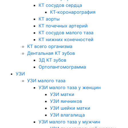
КТ сосудов сердца
КТ-коронарография
КТ аорты
КТ почечных артерий
КТ сосудов малого таза
КТ нижних конечностей
КТ всего организма
Дентальная КТ зубов
3Д КТ зубов
Ортопантомограмма
УЗИ
УЗИ малого таза
УЗИ малого таза у женщин
УЗИ матки
УЗИ яичников
УЗИ шейки матки
УЗИ влагалища
УЗИ малого таза у мужчин