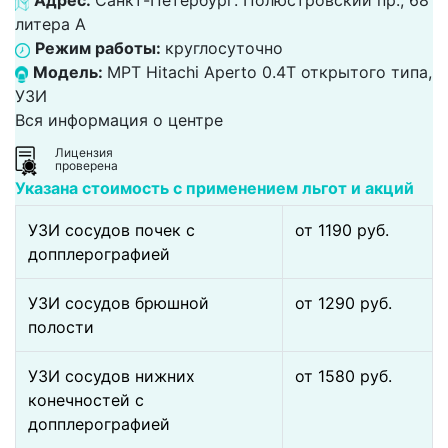
Адрес:
Санкт-Петербург: Полюстровский пр., 68
литера А
Режим работы:
круглосуточно
Модель:
МРТ Hitachi Aperto 0.4T открытого типа,
УЗИ
Вся информация о центре
Лицензия
проверена
Указана стоимость с применением льгот и акций
УЗИ сосудов почек с
от 1190 pуб.
допплерографией
УЗИ сосудов брюшной
от 1290 pуб.
полости
УЗИ сосудов нижних
от 1580 pуб.
конечностей с
допплерографией