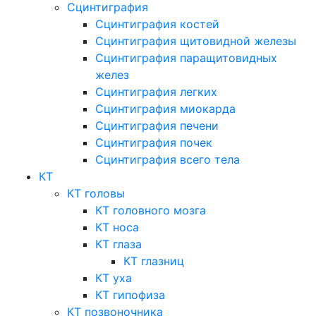
Сцинтиграфия
Сцинтиграфия костей
Сцинтиграфия щитовидной железы
Сцинтиграфия паращитовидных
желез
Сцинтиграфия легких
Сцинтиграфия миокарда
Сцинтиграфия печени
Сцинтиграфия почек
Сцинтиграфия всего тела
КТ
КТ головы
КТ головного мозга
КТ носа
КТ глаза
КТ глазниц
КТ уха
КТ гипофиза
КТ позвоночника