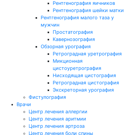
Рентгенография яичников
Рентгенография шейки матки
Рентгенография малого таза у
мужчин
Простатография
Кавернозография
Обзорная урография
Ретроградная уретрография
Микционная
цистоуретрография
Нисходящая цистография
Ретроградная цистография
Экскреторная урография
Фистулография
Врачи
Центр лечения аллергии
Центр лечения аритмии
Центр лечения артроза
Центр лечения боли спины