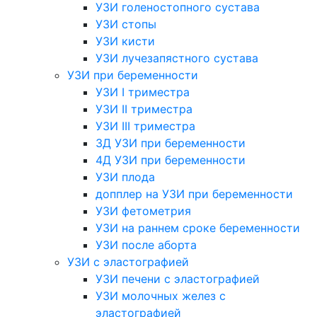
УЗИ голеностопного сустава
УЗИ стопы
УЗИ кисти
УЗИ лучезапястного сустава
УЗИ при беременности
УЗИ I триместра
УЗИ II триместра
УЗИ III триместра
3Д УЗИ при беременности
4Д УЗИ при беременности
УЗИ плода
допплер на УЗИ при беременности
УЗИ фетометрия
УЗИ на раннем сроке беременности
УЗИ после аборта
УЗИ с эластографией
УЗИ печени с эластографией
УЗИ молочных желез с
эластографией