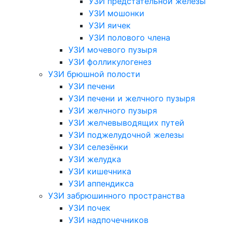
УЗИ предстательной железы
УЗИ мошонки
УЗИ яичек
УЗИ полового члена
УЗИ мочевого пузыря
УЗИ фолликулогенез
УЗИ брюшной полости
УЗИ печени
УЗИ печени и желчного пузыря
УЗИ желчного пузыря
УЗИ желчевыводящих путей
УЗИ поджелудочной железы
УЗИ селезёнки
УЗИ желудка
УЗИ кишечника
УЗИ аппендикса
УЗИ забрюшинного пространства
УЗИ почек
УЗИ надпочечников