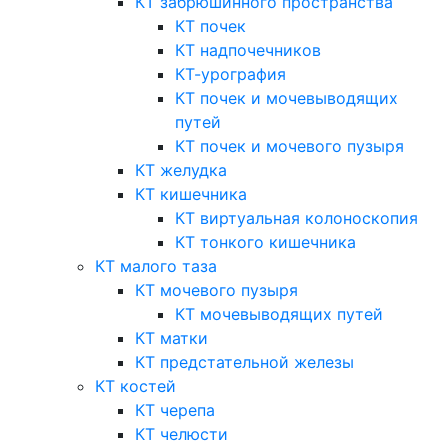
КТ забрюшинного пространства
КТ почек
КТ надпочечников
КТ-урография
КТ почек и мочевыводящих
путей
КТ почек и мочевого пузыря
КТ желудка
КТ кишечника
КТ виртуальная колоноскопия
КТ тонкого кишечника
КТ малого таза
КТ мочевого пузыря
КТ мочевыводящих путей
КТ матки
КТ предстательной железы
КТ костей
КТ черепа
КТ челюсти