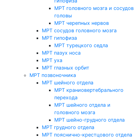
гипофиза
МРТ головного мозга и сосудов
головы
МРТ черепных нервов
МРТ сосудов головного мозга
МРТ гипофиза
МРТ турецкого седла
МРТ пазух носа
МРТ уха
МРТ глазных орбит
МРТ позвоночника
МРТ шейного отдела
МРТ краниовертебрального
перехода
МРТ шейного отдела и
головного мозга
МРТ шейно-грудного отдела
МРТ грудного отдела
МРТ пояснично-крестцового отдела