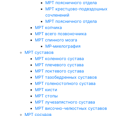
МРТ поясничного отдела
МРТ крестцово-подвздошных
сочленений
МРТ поясничного отдела
МРТ копчика
МРТ всего позвоночника
МРТ спинного мозга
МР-миелография
МРТ суставов
МРТ коленного сустава
МРТ плечевого сустава
МРТ локтевого сустава
МРТ тазобедренных суставов
МРТ голеностопного сустава
МРТ кисти
МРТ стопы
МРТ лучезапястного сустава
МРТ височно-челюстных суставов
МРТ сосудов