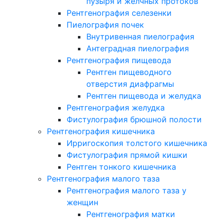
пузыря и желчных протоков
Рентгенография селезенки
Пиелография почек
Внутривенная пиелография
Антеградная пиелография
Рентгенография пищевода
Рентген пищеводного
отверстия диафрагмы
Рентген пищевода и желудка
Рентгенография желудка
Фистулография брюшной полости
Рентгенография кишечника
Ирригоскопия толстого кишечника
Фистулография прямой кишки
Рентген тонкого кишечника
Рентгенография малого таза
Рентгенография малого таза у
женщин
Рентгенография матки