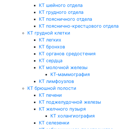
КТ шейного отдела
КТ грудного отдела
КТ поясничного отдела
КТ пояснично-крестцового отдела
КТ грудной клетки
КТ легких
КТ бронхов
КТ органов средостения
КТ сердца
КТ молочной железы
КТ-маммография
КТ лимфоузлов
КТ брюшной полости
КТ печени
КТ поджелудочной железы
КТ желчного пузыря
КТ холангиография
КТ селезенки