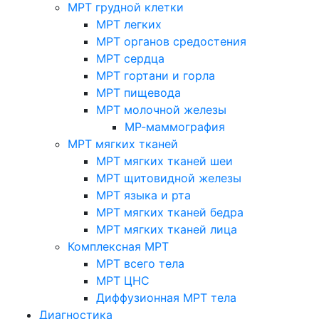
МРТ грудной клетки
МРТ легких
МРТ органов средостения
МРТ сердца
МРТ гортани и горла
МРТ пищевода
МРТ молочной железы
МР-маммография
МРТ мягких тканей
МРТ мягких тканей шеи
МРТ щитовидной железы
МРТ языка и рта
МРТ мягких тканей бедра
МРТ мягких тканей лица
Комплексная МРТ
МРТ всего тела
МРТ ЦНС
Диффузионная МРТ тела
Диагностика