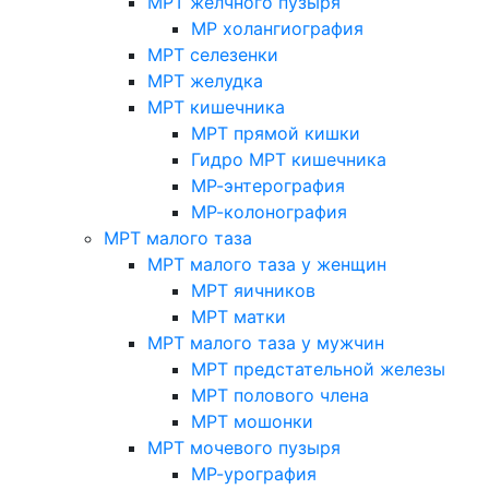
МРТ желчного пузыря
МР холангиография
МРТ селезенки
МРТ желудка
МРТ кишечника
МРТ прямой кишки
Гидро МРТ кишечника
МР-энтерография
МР-колонография
МРТ малого таза
МРТ малого таза у женщин
МРТ яичников
МРТ матки
МРТ малого таза у мужчин
МРТ предстательной железы
МРТ полового члена
МРТ мошонки
МРТ мочевого пузыря
МР-урография