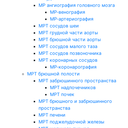
МР ангиография головного мозга
МР-венография
МР-артериография
МРТ сосудов шеи
МРТ грудной части аорты
МРТ брюшной части аорты
МРТ сосудов малого таза
МРТ сосудов позвоночника
МРТ коронарных сосудов
МР-коронарография
МРТ брюшной полости
МРТ забрюшинного пространства
МРТ надпочечников
МРТ почек
МРТ брюшного и забрюшинного
пространства
МРТ печени
МРТ поджелудочной железы