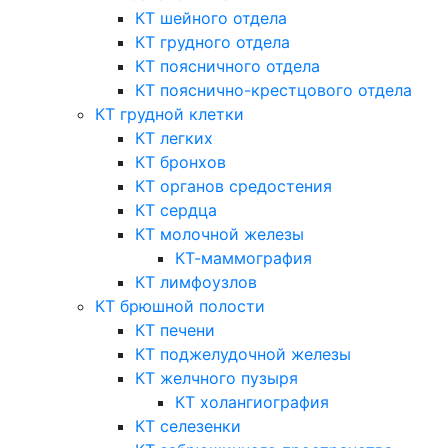
КТ шейного отдела
КТ грудного отдела
КТ поясничного отдела
КТ пояснично-крестцового отдела
КТ грудной клетки
КТ легких
КТ бронхов
КТ органов средостения
КТ сердца
КТ молочной железы
КТ-маммография
КТ лимфоузлов
КТ брюшной полости
КТ печени
КТ поджелудочной железы
КТ желчного пузыря
КТ холангиография
КТ селезенки