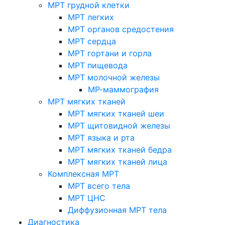
МРТ грудной клетки
МРТ легких
МРТ органов средостения
МРТ сердца
МРТ гортани и горла
МРТ пищевода
МРТ молочной железы
МР-маммография
МРТ мягких тканей
МРТ мягких тканей шеи
МРТ щитовидной железы
МРТ языка и рта
МРТ мягких тканей бедра
МРТ мягких тканей лица
Комплексная МРТ
МРТ всего тела
МРТ ЦНС
Диффузионная МРТ тела
Диагностика