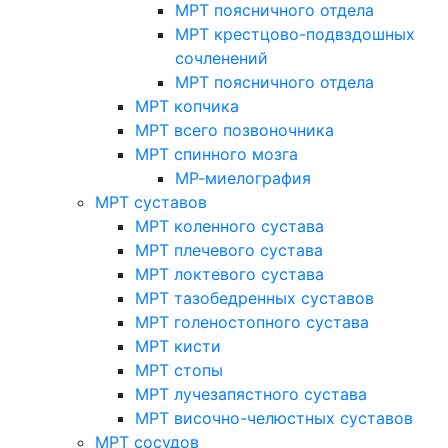
МРТ поясничного отдела
МРТ крестцово-подвздошных
сочленений
МРТ поясничного отдела
МРТ копчика
МРТ всего позвоночника
МРТ спинного мозга
МР-миелография
МРТ суставов
МРТ коленного сустава
МРТ плечевого сустава
МРТ локтевого сустава
МРТ тазобедренных суставов
МРТ голеностопного сустава
МРТ кисти
МРТ стопы
МРТ лучезапястного сустава
МРТ височно-челюстных суставов
МРТ сосудов