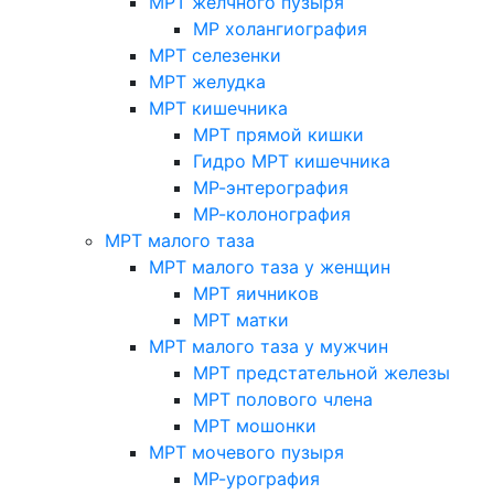
МРТ желчного пузыря
МР холангиография
МРТ селезенки
МРТ желудка
МРТ кишечника
МРТ прямой кишки
Гидро МРТ кишечника
МР-энтерография
МР-колонография
МРТ малого таза
МРТ малого таза у женщин
МРТ яичников
МРТ матки
МРТ малого таза у мужчин
МРТ предстательной железы
МРТ полового члена
МРТ мошонки
МРТ мочевого пузыря
МР-урография