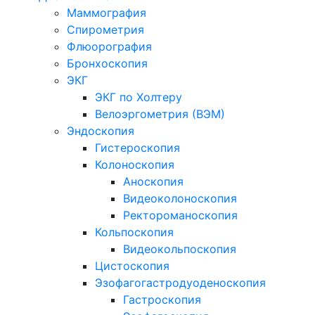
Маммография
Спирометрия
Флюорография
Бронхоскопия
ЭКГ
ЭКГ по Холтеру
Велоэргометрия (ВЭМ)
Эндоскопия
Гистероскопия
Колоноскопия
Аноскопия
Видеоколоноскопия
Ректороманоскопия
Кольпоскопия
Видеокольпоскопия
Цистоскопия
Эзофагогастродуоденоскопия
Гастроскопия