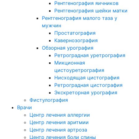
Рентгенография яичников
Рентгенография шейки матки
Рентгенография малого таза у
мужчин
Простатография
Кавернозография
Обзорная урография
Ретроградная уретрография
Микционная
цистоуретрография
Нисходящая цистография
Ретроградная цистография
Экскреторная урография
Фистулография
Врачи
Центр лечения аллергии
Центр лечения аритмии
Центр лечения артроза
Центр лечения боли спины