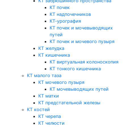
КТ забрюшинного пространства
КТ почек
КТ надпочечников
КТ-урография
КТ почек и мочевыводящих
путей
КТ почек и мочевого пузыря
КТ желудка
КТ кишечника
КТ виртуальная колоноскопия
КТ тонкого кишечника
КТ малого таза
КТ мочевого пузыря
КТ мочевыводящих путей
КТ матки
КТ предстательной железы
КТ костей
КТ черепа
КТ челюсти