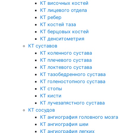
КТ височных костей
КТ лицевого отдела
КТ ребер
КТ костей таза
КТ берцовых костей
КТ денситометрия
КТ суставов
КТ коленного сустава
КТ плечевого сустава
КТ локтевого сустава
КТ тазобедренного сустава
КТ голеностопного сустава
КТ стопы
КТ кисти
КТ лучезапястного сустава
КТ сосудов
КТ ангиография головного мозга
КТ ангиография шеи
КТ ангиография легких