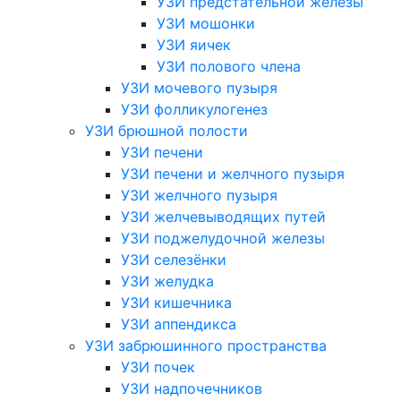
УЗИ предстательной железы
УЗИ мошонки
УЗИ яичек
УЗИ полового члена
УЗИ мочевого пузыря
УЗИ фолликулогенез
УЗИ брюшной полости
УЗИ печени
УЗИ печени и желчного пузыря
УЗИ желчного пузыря
УЗИ желчевыводящих путей
УЗИ поджелудочной железы
УЗИ селезёнки
УЗИ желудка
УЗИ кишечника
УЗИ аппендикса
УЗИ забрюшинного пространства
УЗИ почек
УЗИ надпочечников