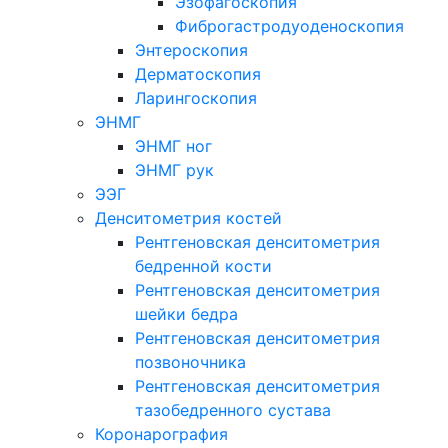
Эзофагоскопия
Фиброгастродуоденоскопия
Энтероскопия
Дерматоскопия
Ларингоскопия
ЭНМГ
ЭНМГ ног
ЭНМГ рук
ЭЭГ
Денситометрия костей
Рентгеновская денситометрия
бедренной кости
Рентгеновская денситометрия
шейки бедра
Рентгеновская денситометрия
позвоночника
Рентгеновская денситометрия
тазобедренного сустава
Коронарография