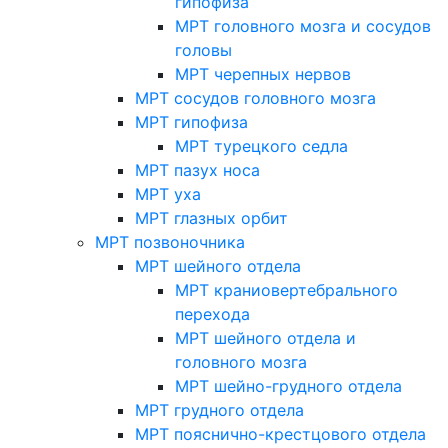
гипофиза
МРТ головного мозга и сосудов
головы
МРТ черепных нервов
МРТ сосудов головного мозга
МРТ гипофиза
МРТ турецкого седла
МРТ пазух носа
МРТ уха
МРТ глазных орбит
МРТ позвоночника
МРТ шейного отдела
МРТ краниовертебрального
перехода
МРТ шейного отдела и
головного мозга
МРТ шейно-грудного отдела
МРТ грудного отдела
МРТ пояснично-крестцового отдела