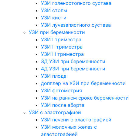
УЗИ голеностопного сустава
УЗИ стопы
УЗИ кисти
УЗИ лучезапястного сустава
УЗИ при беременности
УЗИ I триместра
УЗИ II триместра
УЗИ III триместра
3Д УЗИ при беременности
4Д УЗИ при беременности
УЗИ плода
допплер на УЗИ при беременности
УЗИ фетометрия
УЗИ на раннем сроке беременности
УЗИ после аборта
УЗИ с эластографией
УЗИ печени с эластографией
УЗИ молочных желез с
эластографией