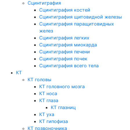
Сцинтиграфия
Сцинтиграфия костей
Сцинтиграфия щитовидной железы
Сцинтиграфия паращитовидных
желез
Сцинтиграфия легких
Сцинтиграфия миокарда
Сцинтиграфия печени
Сцинтиграфия почек
Сцинтиграфия всего тела
КТ
КТ головы
КТ головного мозга
КТ носа
КТ глаза
КТ глазниц
КТ уха
КТ гипофиза
КТ позвоночника