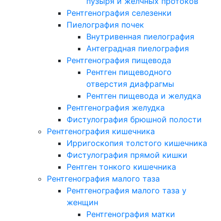
пузыря и желчных протоков
Рентгенография селезенки
Пиелография почек
Внутривенная пиелография
Антеградная пиелография
Рентгенография пищевода
Рентген пищеводного
отверстия диафрагмы
Рентген пищевода и желудка
Рентгенография желудка
Фистулография брюшной полости
Рентгенография кишечника
Ирригоскопия толстого кишечника
Фистулография прямой кишки
Рентген тонкого кишечника
Рентгенография малого таза
Рентгенография малого таза у
женщин
Рентгенография матки