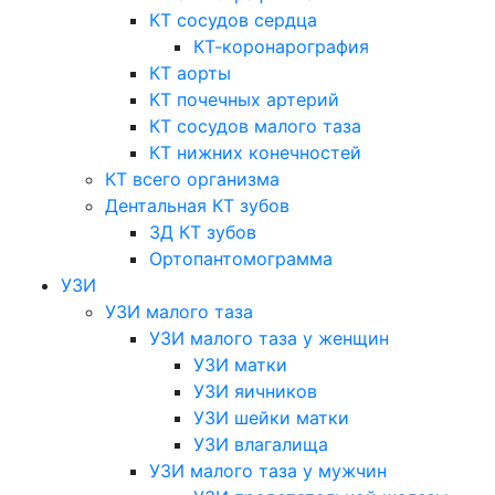
КТ сосудов сердца
КТ-коронарография
КТ аорты
КТ почечных артерий
КТ сосудов малого таза
КТ нижних конечностей
КТ всего организма
Дентальная КТ зубов
3Д КТ зубов
Ортопантомограмма
УЗИ
УЗИ малого таза
УЗИ малого таза у женщин
УЗИ матки
УЗИ яичников
УЗИ шейки матки
УЗИ влагалища
УЗИ малого таза у мужчин