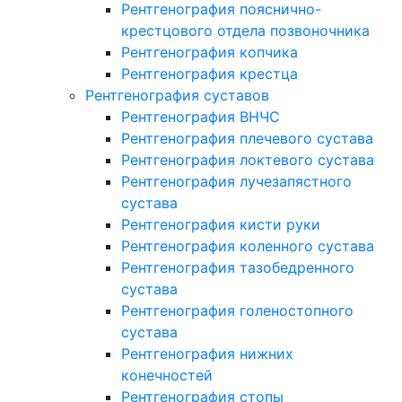
Рентгенография пояснично-
крестцового отдела позвоночника
Рентгенография копчика
Рентгенография крестца
Рентгенография суставов
Рентгенография ВНЧС
Рентгенография плечевого сустава
Рентгенография локтевого сустава
Рентгенография лучезапястного
сустава
Рентгенография кисти руки
Рентгенография коленного сустава
Рентгенография тазобедренного
сустава
Рентгенография голеностопного
сустава
Рентгенография нижних
конечностей
Рентгенография стопы