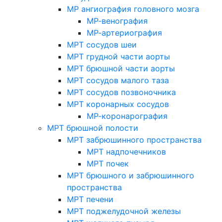
МР ангиография головного мозга
МР-венография
МР-артериография
МРТ сосудов шеи
МРТ грудной части аорты
МРТ брюшной части аорты
МРТ сосудов малого таза
МРТ сосудов позвоночника
МРТ коронарных сосудов
МР-коронарография
МРТ брюшной полости
МРТ забрюшинного пространства
МРТ надпочечников
МРТ почек
МРТ брюшного и забрюшинного
пространства
МРТ печени
МРТ поджелудочной железы