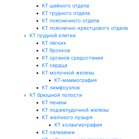
КТ шейного отдела
КТ грудного отдела
КТ поясничного отдела
КТ пояснично-крестцового отдела
КТ грудной клетки
КТ легких
КТ бронхов
КТ органов средостения
КТ сердца
КТ молочной железы
КТ-маммография
КТ лимфоузлов
КТ брюшной полости
КТ печени
КТ поджелудочной железы
КТ желчного пузыря
КТ холангиография
КТ селезенки