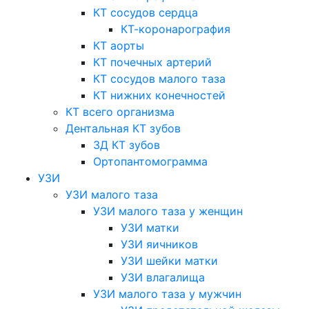
КТ сосудов сердца
КТ-коронарография
КТ аорты
КТ почечных артерий
КТ сосудов малого таза
КТ нижних конечностей
КТ всего организма
Дентальная КТ зубов
3Д КТ зубов
Ортопантомограмма
УЗИ
УЗИ малого таза
УЗИ малого таза у женщин
УЗИ матки
УЗИ яичников
УЗИ шейки матки
УЗИ влагалища
УЗИ малого таза у мужчин