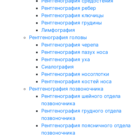
Рентгенография средостения
Рентгенография ребер
Рентгенография ключицы
Рентгенография грудины
Лимфография
Рентгенография головы
Рентгенография черепа
Рентгенография пазух носа
Рентгенография уха
Сиалография
Рентгенография носоглотки
Рентгенография костей носа
Рентгенография позвоночника
Рентгенография шейного отдела
позвоночника
Рентгенография грудного отдела
позвоночника
Рентгенография поясничного отдела
позвоночника