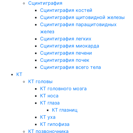
Сцинтиграфия
Сцинтиграфия костей
Сцинтиграфия щитовидной железы
Сцинтиграфия паращитовидных
желез
Сцинтиграфия легких
Сцинтиграфия миокарда
Сцинтиграфия печени
Сцинтиграфия почек
Сцинтиграфия всего тела
КТ
КТ головы
КТ головного мозга
КТ носа
КТ глаза
КТ глазниц
КТ уха
КТ гипофиза
КТ позвоночника