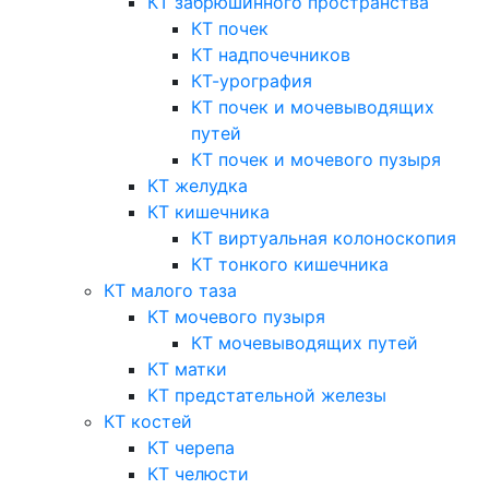
КТ забрюшинного пространства
КТ почек
КТ надпочечников
КТ-урография
КТ почек и мочевыводящих
путей
КТ почек и мочевого пузыря
КТ желудка
КТ кишечника
КТ виртуальная колоноскопия
КТ тонкого кишечника
КТ малого таза
КТ мочевого пузыря
КТ мочевыводящих путей
КТ матки
КТ предстательной железы
КТ костей
КТ черепа
КТ челюсти