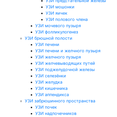
УЗИ предстательной железы
УЗИ мошонки
УЗИ яичек
УЗИ полового члена
УЗИ мочевого пузыря
УЗИ фолликулогенез
УЗИ брюшной полости
УЗИ печени
УЗИ печени и желчного пузыря
УЗИ желчного пузыря
УЗИ желчевыводящих путей
УЗИ поджелудочной железы
УЗИ селезёнки
УЗИ желудка
УЗИ кишечника
УЗИ аппендикса
УЗИ забрюшинного пространства
УЗИ почек
УЗИ надпочечников