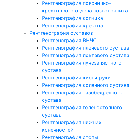
Рентгенография пояснично-
крестцового отдела позвоночника
Рентгенография копчика
Рентгенография крестца
Рентгенография суставов
Рентгенография ВНЧС
Рентгенография плечевого сустава
Рентгенография локтевого сустава
Рентгенография лучезапястного
сустава
Рентгенография кисти руки
Рентгенография коленного сустава
Рентгенография тазобедренного
сустава
Рентгенография голеностопного
сустава
Рентгенография нижних
конечностей
Рентгенография стопы