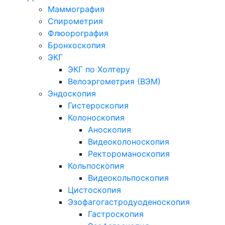
Маммография
Спирометрия
Флюорография
Бронхоскопия
ЭКГ
ЭКГ по Холтеру
Велоэргометрия (ВЭМ)
Эндоскопия
Гистероскопия
Колоноскопия
Аноскопия
Видеоколоноскопия
Ректороманоскопия
Кольпоскопия
Видеокольпоскопия
Цистоскопия
Эзофагогастродуоденоскопия
Гастроскопия