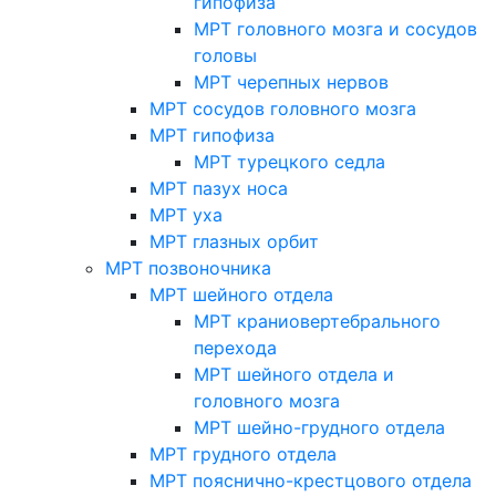
гипофиза
МРТ головного мозга и сосудов
головы
МРТ черепных нервов
МРТ сосудов головного мозга
МРТ гипофиза
МРТ турецкого седла
МРТ пазух носа
МРТ уха
МРТ глазных орбит
МРТ позвоночника
МРТ шейного отдела
МРТ краниовертебрального
перехода
МРТ шейного отдела и
головного мозга
МРТ шейно-грудного отдела
МРТ грудного отдела
МРТ пояснично-крестцового отдела