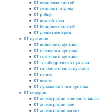
КТ височных костей
КТ лицевого отдела
КТ ребер
КТ костей таза
КТ берцовых костей
КТ денситометрия
КТ суставов
КТ коленного сустава
КТ плечевого сустава
КТ локтевого сустава
КТ тазобедренного сустава
КТ голеностопного сустава
КТ стопы
КТ кисти
КТ лучезапястного сустава
КТ сосудов
КТ ангиография головного мозга
КТ ангиография шеи
КТ ангиография легких