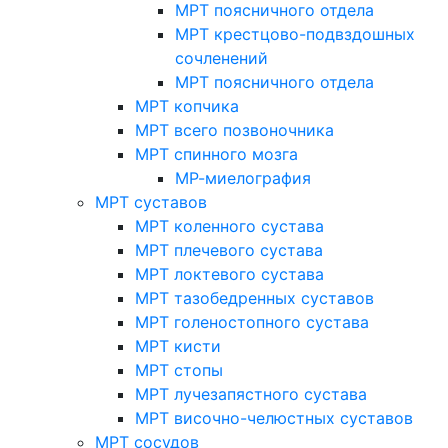
МРТ поясничного отдела
МРТ крестцово-подвздошных
сочленений
МРТ поясничного отдела
МРТ копчика
МРТ всего позвоночника
МРТ спинного мозга
МР-миелография
МРТ суставов
МРТ коленного сустава
МРТ плечевого сустава
МРТ локтевого сустава
МРТ тазобедренных суставов
МРТ голеностопного сустава
МРТ кисти
МРТ стопы
МРТ лучезапястного сустава
МРТ височно-челюстных суставов
МРТ сосудов