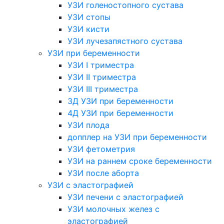
УЗИ голеностопного сустава
УЗИ стопы
УЗИ кисти
УЗИ лучезапястного сустава
УЗИ при беременности
УЗИ I триместра
УЗИ II триместра
УЗИ III триместра
3Д УЗИ при беременности
4Д УЗИ при беременности
УЗИ плода
допплер на УЗИ при беременности
УЗИ фетометрия
УЗИ на раннем сроке беременности
УЗИ после аборта
УЗИ с эластографией
УЗИ печени с эластографией
УЗИ молочных желез с
эластографией