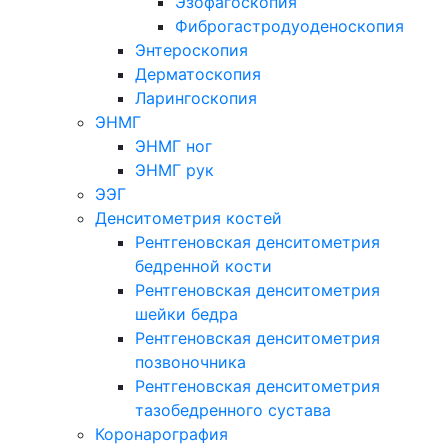
Эзофагоскопия
Фиброгастродуоденоскопия
Энтероскопия
Дерматоскопия
Ларингоскопия
ЭНМГ
ЭНМГ ног
ЭНМГ рук
ЭЭГ
Денситометрия костей
Рентгеновская денситометрия
бедренной кости
Рентгеновская денситометрия
шейки бедра
Рентгеновская денситометрия
позвоночника
Рентгеновская денситометрия
тазобедренного сустава
Коронарография