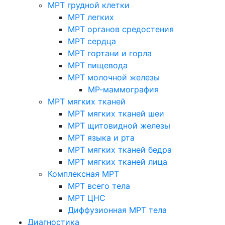
МРТ грудной клетки
МРТ легких
МРТ органов средостения
МРТ сердца
МРТ гортани и горла
МРТ пищевода
МРТ молочной железы
МР-маммография
МРТ мягких тканей
МРТ мягких тканей шеи
МРТ щитовидной железы
МРТ языка и рта
МРТ мягких тканей бедра
МРТ мягких тканей лица
Комплексная МРТ
МРТ всего тела
МРТ ЦНС
Диффузионная МРТ тела
Диагностика