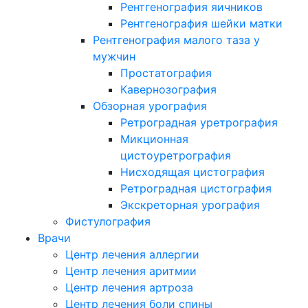
Рентгенография яичников
Рентгенография шейки матки
Рентгенография малого таза у
мужчин
Простатография
Кавернозография
Обзорная урография
Ретроградная уретрография
Микционная
цистоуретрография
Нисходящая цистография
Ретроградная цистография
Экскреторная урография
Фистулография
Врачи
Центр лечения аллергии
Центр лечения аритмии
Центр лечения артроза
Центр лечения боли спины