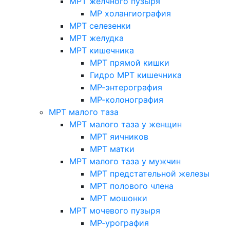
МРТ желчного пузыря
МР холангиография
МРТ селезенки
МРТ желудка
МРТ кишечника
МРТ прямой кишки
Гидро МРТ кишечника
МР-энтерография
МР-колонография
МРТ малого таза
МРТ малого таза у женщин
МРТ яичников
МРТ матки
МРТ малого таза у мужчин
МРТ предстательной железы
МРТ полового члена
МРТ мошонки
МРТ мочевого пузыря
МР-урография