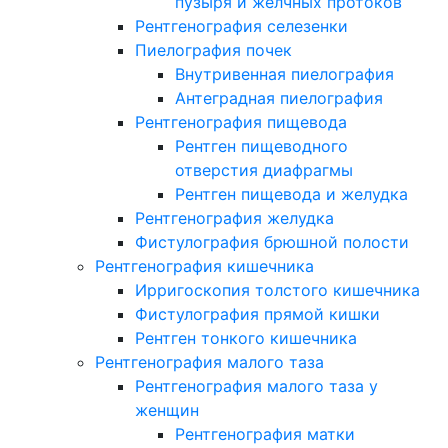
пузыря и желчных протоков
Рентгенография селезенки
Пиелография почек
Внутривенная пиелография
Антеградная пиелография
Рентгенография пищевода
Рентген пищеводного
отверстия диафрагмы
Рентген пищевода и желудка
Рентгенография желудка
Фистулография брюшной полости
Рентгенография кишечника
Ирригоскопия толстого кишечника
Фистулография прямой кишки
Рентген тонкого кишечника
Рентгенография малого таза
Рентгенография малого таза у
женщин
Рентгенография матки