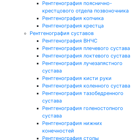
Рентгенография пояснично-
крестцового отдела позвоночника
Рентгенография копчика
Рентгенография крестца
Рентгенография суставов
Рентгенография ВНЧС
Рентгенография плечевого сустава
Рентгенография локтевого сустава
Рентгенография лучезапястного
сустава
Рентгенография кисти руки
Рентгенография коленного сустава
Рентгенография тазобедренного
сустава
Рентгенография голеностопного
сустава
Рентгенография нижних
конечностей
Рентгенография стопы