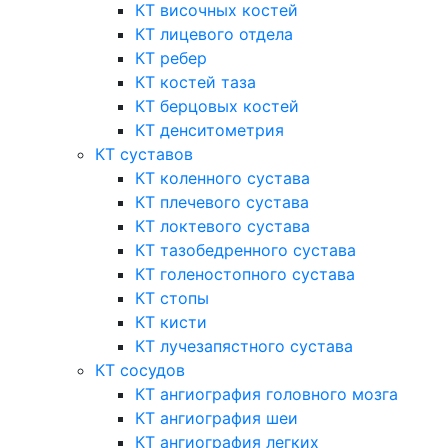
КТ височных костей
КТ лицевого отдела
КТ ребер
КТ костей таза
КТ берцовых костей
КТ денситометрия
КТ суставов
КТ коленного сустава
КТ плечевого сустава
КТ локтевого сустава
КТ тазобедренного сустава
КТ голеностопного сустава
КТ стопы
КТ кисти
КТ лучезапястного сустава
КТ сосудов
КТ ангиография головного мозга
КТ ангиография шеи
КТ ангиография легких