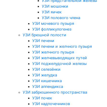
УЗИ предстательной железы
УЗИ мошонки
УЗИ яичек
УЗИ полового члена
УЗИ мочевого пузыря
УЗИ фолликулогенез
УЗИ брюшной полости
УЗИ печени
УЗИ печени и желчного пузыря
УЗИ желчного пузыря
УЗИ желчевыводящих путей
УЗИ поджелудочной железы
УЗИ селезёнки
УЗИ желудка
УЗИ кишечника
УЗИ аппендикса
УЗИ забрюшинного пространства
УЗИ почек
УЗИ надпочечников