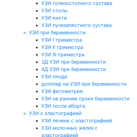
УЗИ голеностопного сустава
УЗИ стопы
УЗИ кисти
УЗИ лучезапястного сустава
УЗИ при беременности
УЗИ I триместра
УЗИ II триместра
УЗИ III триместра
3Д УЗИ при беременности
4Д УЗИ при беременности
УЗИ плода
допплер на УЗИ при беременности
УЗИ фетометрия
УЗИ на раннем сроке беременности
УЗИ после аборта
УЗИ с эластографией
УЗИ печени с эластографией
УЗИ молочных желез с
эластографией