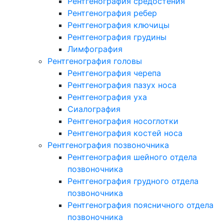
Рентгенография средостения
Рентгенография ребер
Рентгенография ключицы
Рентгенография грудины
Лимфография
Рентгенография головы
Рентгенография черепа
Рентгенография пазух носа
Рентгенография уха
Сиалография
Рентгенография носоглотки
Рентгенография костей носа
Рентгенография позвоночника
Рентгенография шейного отдела
позвоночника
Рентгенография грудного отдела
позвоночника
Рентгенография поясничного отдела
позвоночника