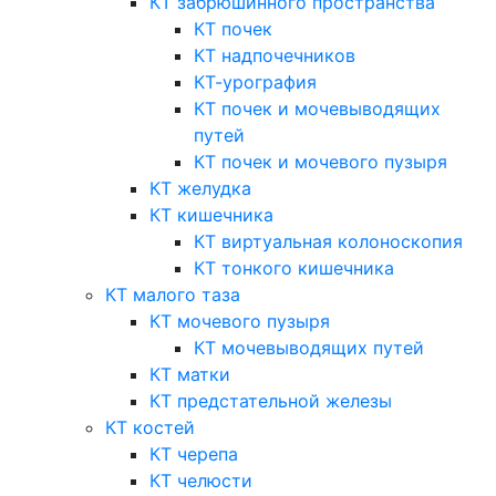
КТ забрюшинного пространства
КТ почек
КТ надпочечников
КТ-урография
КТ почек и мочевыводящих
путей
КТ почек и мочевого пузыря
КТ желудка
КТ кишечника
КТ виртуальная колоноскопия
КТ тонкого кишечника
КТ малого таза
КТ мочевого пузыря
КТ мочевыводящих путей
КТ матки
КТ предстательной железы
КТ костей
КТ черепа
КТ челюсти