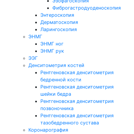
Эзофагоскопия
Фиброгастродуоденоскопия
Энтероскопия
Дерматоскопия
Ларингоскопия
ЭНМГ
ЭНМГ ног
ЭНМГ рук
ЭЭГ
Денситометрия костей
Рентгеновская денситометрия
бедренной кости
Рентгеновская денситометрия
шейки бедра
Рентгеновская денситометрия
позвоночника
Рентгеновская денситометрия
тазобедренного сустава
Коронарография