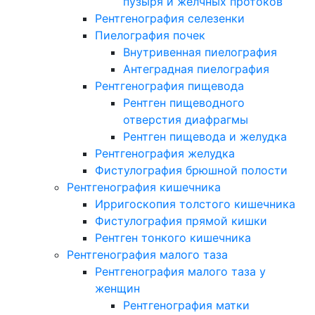
пузыря и желчных протоков
Рентгенография селезенки
Пиелография почек
Внутривенная пиелография
Антеградная пиелография
Рентгенография пищевода
Рентген пищеводного
отверстия диафрагмы
Рентген пищевода и желудка
Рентгенография желудка
Фистулография брюшной полости
Рентгенография кишечника
Ирригоскопия толстого кишечника
Фистулография прямой кишки
Рентген тонкого кишечника
Рентгенография малого таза
Рентгенография малого таза у
женщин
Рентгенография матки