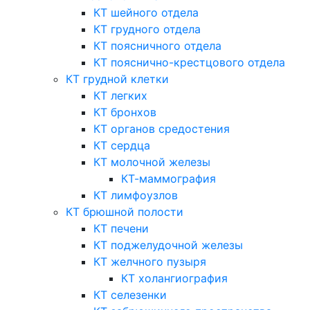
КТ шейного отдела
КТ грудного отдела
КТ поясничного отдела
КТ пояснично-крестцового отдела
КТ грудной клетки
КТ легких
КТ бронхов
КТ органов средостения
КТ сердца
КТ молочной железы
КТ-маммография
КТ лимфоузлов
КТ брюшной полости
КТ печени
КТ поджелудочной железы
КТ желчного пузыря
КТ холангиография
КТ селезенки