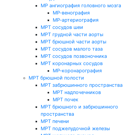
МР ангиография головного мозга
МР-венография
МР-артериография
МРТ сосудов шеи
МРТ грудной части аорты
МРТ брюшной части аорты
МРТ сосудов малого таза
МРТ сосудов позвоночника
МРТ коронарных сосудов
МР-коронарография
МРТ брюшной полости
МРТ забрюшинного пространства
МРТ надпочечников
МРТ почек
МРТ брюшного и забрюшинного
пространства
МРТ печени
МРТ поджелудочной железы