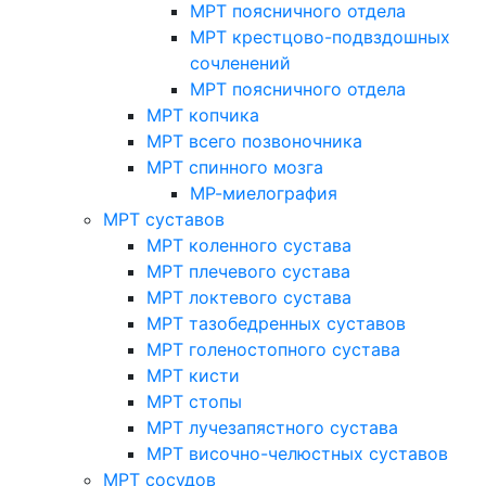
МРТ поясничного отдела
МРТ крестцово-подвздошных
сочленений
МРТ поясничного отдела
МРТ копчика
МРТ всего позвоночника
МРТ спинного мозга
МР-миелография
МРТ суставов
МРТ коленного сустава
МРТ плечевого сустава
МРТ локтевого сустава
МРТ тазобедренных суставов
МРТ голеностопного сустава
МРТ кисти
МРТ стопы
МРТ лучезапястного сустава
МРТ височно-челюстных суставов
МРТ сосудов