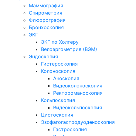
Маммография
Спирометрия
Флюорография
Бронхоскопия
ЭКГ
ЭКГ по Холтеру
Велоэргометрия (ВЭМ)
Эндоскопия
Гистероскопия
Колоноскопия
Аноскопия
Видеоколоноскопия
Ректороманоскопия
Кольпоскопия
Видеокольпоскопия
Цистоскопия
Эзофагогастродуоденоскопия
Гастроскопия