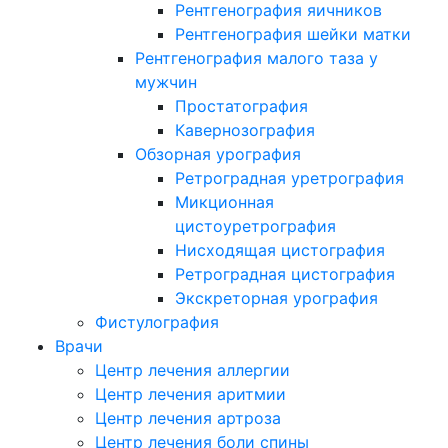
Рентгенография яичников
Рентгенография шейки матки
Рентгенография малого таза у
мужчин
Простатография
Кавернозография
Обзорная урография
Ретроградная уретрография
Микционная
цистоуретрография
Нисходящая цистография
Ретроградная цистография
Экскреторная урография
Фистулография
Врачи
Центр лечения аллергии
Центр лечения аритмии
Центр лечения артроза
Центр лечения боли спины