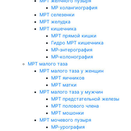
МРТ желчного пузыря
МР холангиография
МРТ селезенки
МРТ желудка
МРТ кишечника
МРТ прямой кишки
Гидро МРТ кишечника
МР-энтерография
МР-колонография
МРТ малого таза
МРТ малого таза у женщин
МРТ яичников
МРТ матки
МРТ малого таза у мужчин
МРТ предстательной железы
МРТ полового члена
МРТ мошонки
МРТ мочевого пузыря
МР-урография