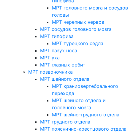
гипофиза
МРТ головного мозга и сосудов
головы
МРТ черепных нервов
МРТ сосудов головного мозга
МРТ гипофиза
МРТ турецкого седла
МРТ пазух носа
МРТ уха
МРТ глазных орбит
МРТ позвоночника
МРТ шейного отдела
МРТ краниовертебрального
перехода
МРТ шейного отдела и
головного мозга
МРТ шейно-грудного отдела
МРТ грудного отдела
МРТ пояснично-крестцового отдела