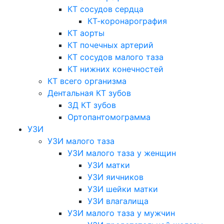
КТ сосудов сердца
КТ-коронарография
КТ аорты
КТ почечных артерий
КТ сосудов малого таза
КТ нижних конечностей
КТ всего организма
Дентальная КТ зубов
3Д КТ зубов
Ортопантомограмма
УЗИ
УЗИ малого таза
УЗИ малого таза у женщин
УЗИ матки
УЗИ яичников
УЗИ шейки матки
УЗИ влагалища
УЗИ малого таза у мужчин