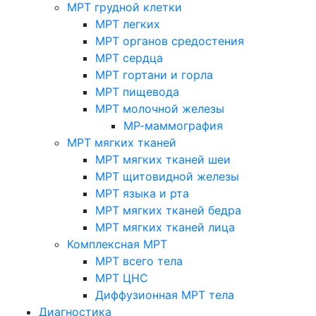
МРТ грудной клетки
МРТ легких
МРТ органов средостения
МРТ сердца
МРТ гортани и горла
МРТ пищевода
МРТ молочной железы
МР-маммография
МРТ мягких тканей
МРТ мягких тканей шеи
МРТ щитовидной железы
МРТ языка и рта
МРТ мягких тканей бедра
МРТ мягких тканей лица
Комплексная МРТ
МРТ всего тела
МРТ ЦНС
Диффузионная МРТ тела
Диагностика