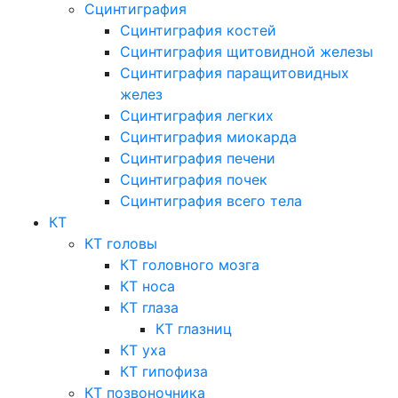
Сцинтиграфия
Сцинтиграфия костей
Сцинтиграфия щитовидной железы
Сцинтиграфия паращитовидных
желез
Сцинтиграфия легких
Сцинтиграфия миокарда
Сцинтиграфия печени
Сцинтиграфия почек
Сцинтиграфия всего тела
КТ
КТ головы
КТ головного мозга
КТ носа
КТ глаза
КТ глазниц
КТ уха
КТ гипофиза
КТ позвоночника