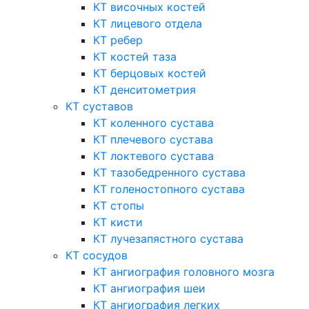
КТ височных костей
КТ лицевого отдела
КТ ребер
КТ костей таза
КТ берцовых костей
КТ денситометрия
КТ суставов
КТ коленного сустава
КТ плечевого сустава
КТ локтевого сустава
КТ тазобедренного сустава
КТ голеностопного сустава
КТ стопы
КТ кисти
КТ лучезапястного сустава
КТ сосудов
КТ ангиография головного мозга
КТ ангиография шеи
КТ ангиография легких