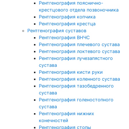
Рентгенография пояснично-
крестцового отдела позвоночника
Рентгенография копчика
Рентгенография крестца
Рентгенография суставов
Рентгенография ВНЧС
Рентгенография плечевого сустава
Рентгенография локтевого сустава
Рентгенография лучезапястного
сустава
Рентгенография кисти руки
Рентгенография коленного сустава
Рентгенография тазобедренного
сустава
Рентгенография голеностопного
сустава
Рентгенография нижних
конечностей
Рентгенография стопы