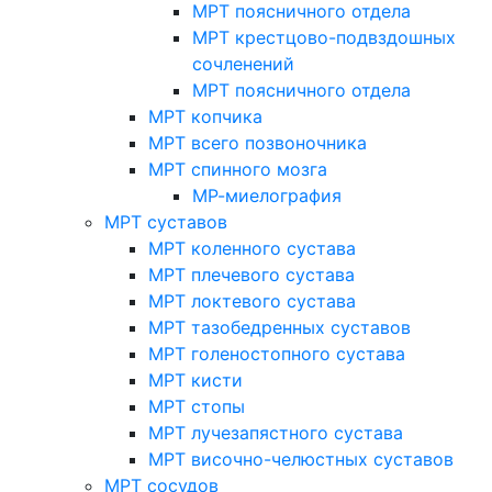
МРТ поясничного отдела
МРТ крестцово-подвздошных
сочленений
МРТ поясничного отдела
МРТ копчика
МРТ всего позвоночника
МРТ спинного мозга
МР-миелография
МРТ суставов
МРТ коленного сустава
МРТ плечевого сустава
МРТ локтевого сустава
МРТ тазобедренных суставов
МРТ голеностопного сустава
МРТ кисти
МРТ стопы
МРТ лучезапястного сустава
МРТ височно-челюстных суставов
МРТ сосудов