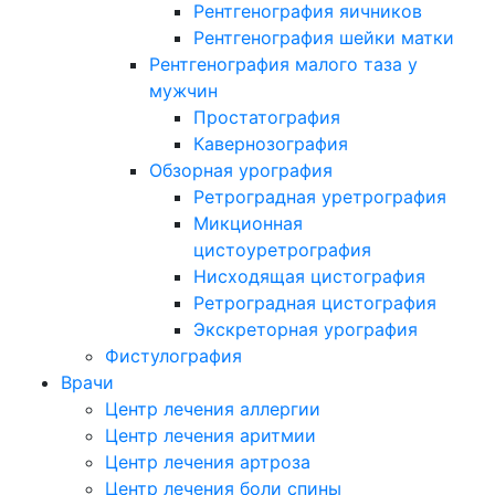
Рентгенография яичников
Рентгенография шейки матки
Рентгенография малого таза у
мужчин
Простатография
Кавернозография
Обзорная урография
Ретроградная уретрография
Микционная
цистоуретрография
Нисходящая цистография
Ретроградная цистография
Экскреторная урография
Фистулография
Врачи
Центр лечения аллергии
Центр лечения аритмии
Центр лечения артроза
Центр лечения боли спины