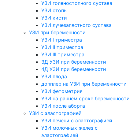
УЗИ голеностопного сустава
УЗИ стопы
УЗИ кисти
УЗИ лучезапястного сустава
УЗИ при беременности
УЗИ I триместра
УЗИ II триместра
УЗИ III триместра
3Д УЗИ при беременности
4Д УЗИ при беременности
УЗИ плода
допплер на УЗИ при беременности
УЗИ фетометрия
УЗИ на раннем сроке беременности
УЗИ после аборта
УЗИ с эластографией
УЗИ печени с эластографией
УЗИ молочных желез с
эластографией