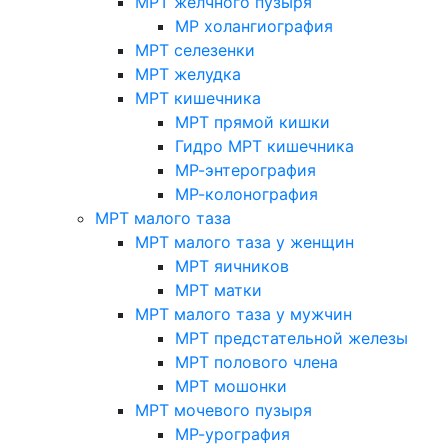
МРТ желчного пузыря
МР холангиография
МРТ селезенки
МРТ желудка
МРТ кишечника
МРТ прямой кишки
Гидро МРТ кишечника
МР-энтерография
МР-колонография
МРТ малого таза
МРТ малого таза у женщин
МРТ яичников
МРТ матки
МРТ малого таза у мужчин
МРТ предстательной железы
МРТ полового члена
МРТ мошонки
МРТ мочевого пузыря
МР-урография