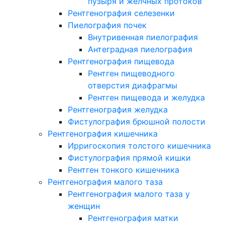
пузыря и желчных протоков
Рентгенография селезенки
Пиелография почек
Внутривенная пиелография
Антеградная пиелография
Рентгенография пищевода
Рентген пищеводного
отверстия диафрагмы
Рентген пищевода и желудка
Рентгенография желудка
Фистулография брюшной полости
Рентгенография кишечника
Ирригоскопия толстого кишечника
Фистулография прямой кишки
Рентген тонкого кишечника
Рентгенография малого таза
Рентгенография малого таза у
женщин
Рентгенография матки