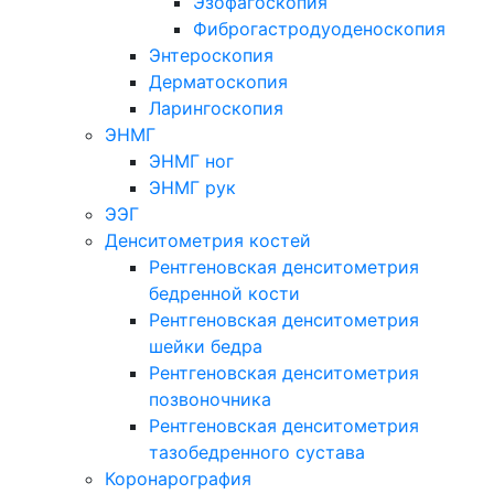
Эзофагоскопия
Фиброгастродуоденоскопия
Энтероскопия
Дерматоскопия
Ларингоскопия
ЭНМГ
ЭНМГ ног
ЭНМГ рук
ЭЭГ
Денситометрия костей
Рентгеновская денситометрия
бедренной кости
Рентгеновская денситометрия
шейки бедра
Рентгеновская денситометрия
позвоночника
Рентгеновская денситометрия
тазобедренного сустава
Коронарография