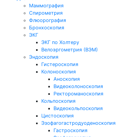
Маммография
Спирометрия
Флюорография
Бронхоскопия
ЭКГ
ЭКГ по Холтеру
Велоэргометрия (ВЭМ)
Эндоскопия
Гистероскопия
Колоноскопия
Аноскопия
Видеоколоноскопия
Ректороманоскопия
Кольпоскопия
Видеокольпоскопия
Цистоскопия
Эзофагогастродуоденоскопия
Гастроскопия