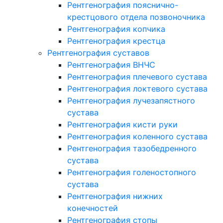
Рентгенография пояснично-
крестцового отдела позвоночника
Рентгенография копчика
Рентгенография крестца
Рентгенография суставов
Рентгенография ВНЧС
Рентгенография плечевого сустава
Рентгенография локтевого сустава
Рентгенография лучезапястного
сустава
Рентгенография кисти руки
Рентгенография коленного сустава
Рентгенография тазобедренного
сустава
Рентгенография голеностопного
сустава
Рентгенография нижних
конечностей
Рентгенография стопы