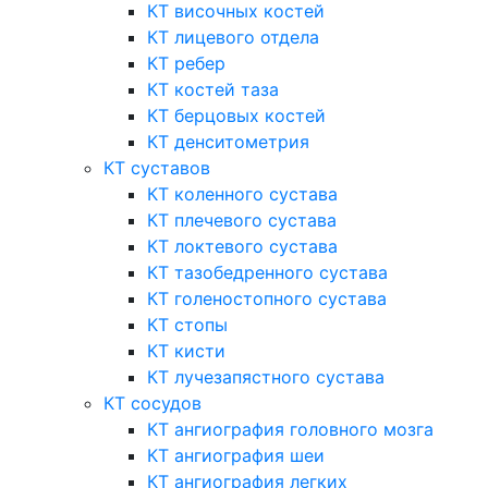
КТ височных костей
КТ лицевого отдела
КТ ребер
КТ костей таза
КТ берцовых костей
КТ денситометрия
КТ суставов
КТ коленного сустава
КТ плечевого сустава
КТ локтевого сустава
КТ тазобедренного сустава
КТ голеностопного сустава
КТ стопы
КТ кисти
КТ лучезапястного сустава
КТ сосудов
КТ ангиография головного мозга
КТ ангиография шеи
КТ ангиография легких