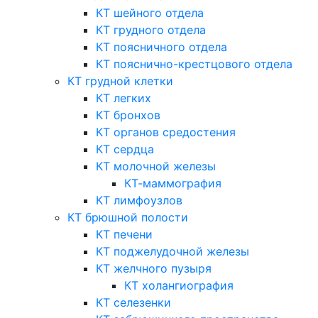
КТ шейного отдела
КТ грудного отдела
КТ поясничного отдела
КТ пояснично-крестцового отдела
КТ грудной клетки
КТ легких
КТ бронхов
КТ органов средостения
КТ сердца
КТ молочной железы
КТ-маммография
КТ лимфоузлов
КТ брюшной полости
КТ печени
КТ поджелудочной железы
КТ желчного пузыря
КТ холангиография
КТ селезенки