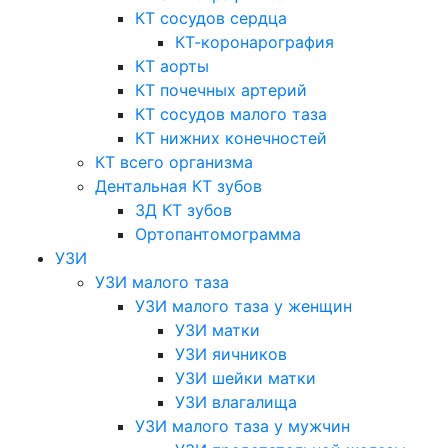
КТ сосудов сердца
КТ-коронарография
КТ аорты
КТ почечных артерий
КТ сосудов малого таза
КТ нижних конечностей
КТ всего организма
Дентальная КТ зубов
3Д КТ зубов
Ортопантомограмма
УЗИ
УЗИ малого таза
УЗИ малого таза у женщин
УЗИ матки
УЗИ яичников
УЗИ шейки матки
УЗИ влагалища
УЗИ малого таза у мужчин