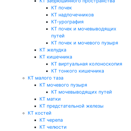
КТ забрюшинного пространства
КТ почек
КТ надпочечников
КТ-урография
КТ почек и мочевыводящих
путей
КТ почек и мочевого пузыря
КТ желудка
КТ кишечника
КТ виртуальная колоноскопия
КТ тонкого кишечника
КТ малого таза
КТ мочевого пузыря
КТ мочевыводящих путей
КТ матки
КТ предстательной железы
КТ костей
КТ черепа
КТ челюсти