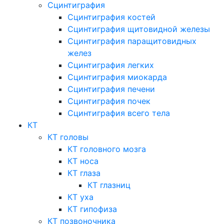
Сцинтиграфия
Сцинтиграфия костей
Сцинтиграфия щитовидной железы
Сцинтиграфия паращитовидных
желез
Сцинтиграфия легких
Сцинтиграфия миокарда
Сцинтиграфия печени
Сцинтиграфия почек
Сцинтиграфия всего тела
КТ
КТ головы
КТ головного мозга
КТ носа
КТ глаза
КТ глазниц
КТ уха
КТ гипофиза
КТ позвоночника