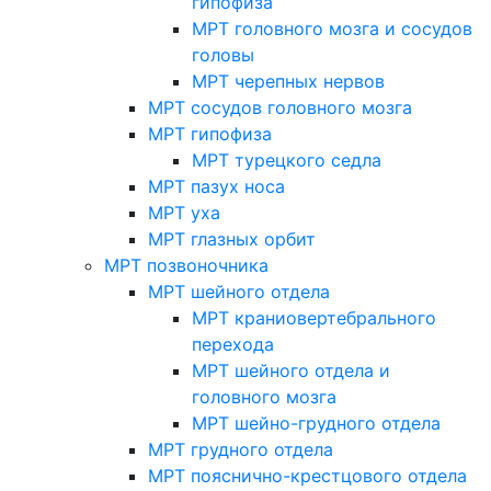
гипофиза
МРТ головного мозга и сосудов
головы
МРТ черепных нервов
МРТ сосудов головного мозга
МРТ гипофиза
МРТ турецкого седла
МРТ пазух носа
МРТ уха
МРТ глазных орбит
МРТ позвоночника
МРТ шейного отдела
МРТ краниовертебрального
перехода
МРТ шейного отдела и
головного мозга
МРТ шейно-грудного отдела
МРТ грудного отдела
МРТ пояснично-крестцового отдела