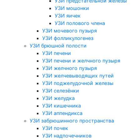
УЗИ предстательной железы
УЗИ мошонки
УЗИ яичек
УЗИ полового члена
УЗИ мочевого пузыря
УЗИ фолликулогенез
УЗИ брюшной полости
УЗИ печени
УЗИ печени и желчного пузыря
УЗИ желчного пузыря
УЗИ желчевыводящих путей
УЗИ поджелудочной железы
УЗИ селезёнки
УЗИ желудка
УЗИ кишечника
УЗИ аппендикса
УЗИ забрюшинного пространства
УЗИ почек
УЗИ надпочечников