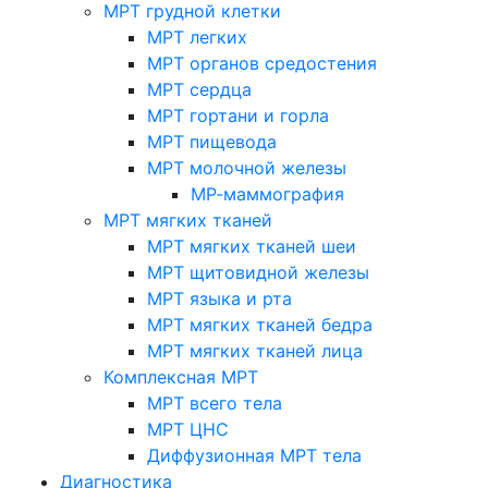
МРТ грудной клетки
МРТ легких
МРТ органов средостения
МРТ сердца
МРТ гортани и горла
МРТ пищевода
МРТ молочной железы
МР-маммография
МРТ мягких тканей
МРТ мягких тканей шеи
МРТ щитовидной железы
МРТ языка и рта
МРТ мягких тканей бедра
МРТ мягких тканей лица
Комплексная МРТ
МРТ всего тела
МРТ ЦНС
Диффузионная МРТ тела
Диагностика