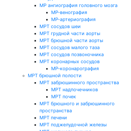
МР ангиография головного мозга
МР-венография
МР-артериография
МРТ сосудов шеи
МРТ грудной части аорты
МРТ брюшной части аорты
МРТ сосудов малого таза
МРТ сосудов позвоночника
МРТ коронарных сосудов
МР-коронарография
МРТ брюшной полости
МРТ забрюшинного пространства
МРТ надпочечников
МРТ почек
МРТ брюшного и забрюшинного
пространства
МРТ печени
МРТ поджелудочной железы