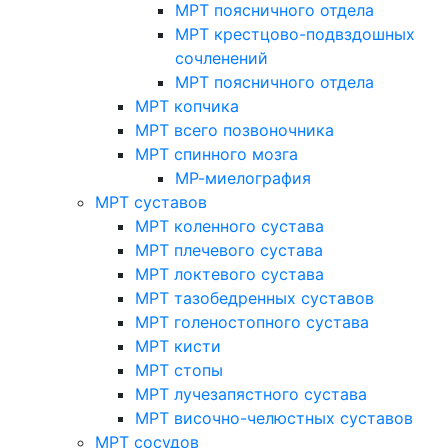
МРТ поясничного отдела
МРТ крестцово-подвздошных
сочленений
МРТ поясничного отдела
МРТ копчика
МРТ всего позвоночника
МРТ спинного мозга
МР-миелография
МРТ суставов
МРТ коленного сустава
МРТ плечевого сустава
МРТ локтевого сустава
МРТ тазобедренных суставов
МРТ голеностопного сустава
МРТ кисти
МРТ стопы
МРТ лучезапястного сустава
МРТ височно-челюстных суставов
МРТ сосудов