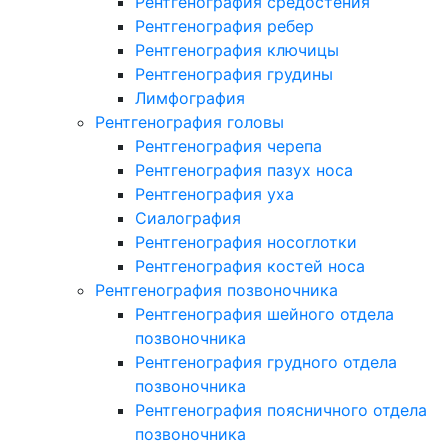
Рентгенография средостения
Рентгенография ребер
Рентгенография ключицы
Рентгенография грудины
Лимфография
Рентгенография головы
Рентгенография черепа
Рентгенография пазух носа
Рентгенография уха
Сиалография
Рентгенография носоглотки
Рентгенография костей носа
Рентгенография позвоночника
Рентгенография шейного отдела
позвоночника
Рентгенография грудного отдела
позвоночника
Рентгенография поясничного отдела
позвоночника