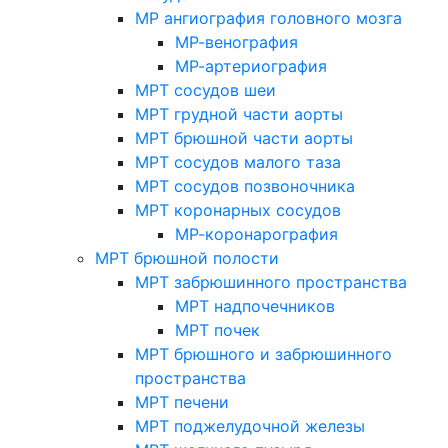
МР ангиография головного мозга
МР-венография
МР-артериография
МРТ сосудов шеи
МРТ грудной части аорты
МРТ брюшной части аорты
МРТ сосудов малого таза
МРТ сосудов позвоночника
МРТ коронарных сосудов
МР-коронарография
МРТ брюшной полости
МРТ забрюшинного пространства
МРТ надпочечников
МРТ почек
МРТ брюшного и забрюшинного
пространства
МРТ печени
МРТ поджелудочной железы