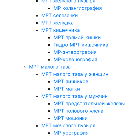
МРТ желчного пузыря
МР холангиография
МРТ селезенки
МРТ желудка
МРТ кишечника
МРТ прямой кишки
Гидро МРТ кишечника
МР-энтерография
МР-колонография
МРТ малого таза
МРТ малого таза у женщин
МРТ яичников
МРТ матки
МРТ малого таза у мужчин
МРТ предстательной железы
МРТ полового члена
МРТ мошонки
МРТ мочевого пузыря
МР-урография