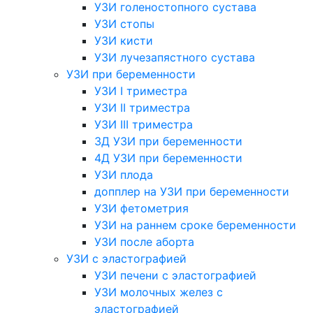
УЗИ голеностопного сустава
УЗИ стопы
УЗИ кисти
УЗИ лучезапястного сустава
УЗИ при беременности
УЗИ I триместра
УЗИ II триместра
УЗИ III триместра
3Д УЗИ при беременности
4Д УЗИ при беременности
УЗИ плода
допплер на УЗИ при беременности
УЗИ фетометрия
УЗИ на раннем сроке беременности
УЗИ после аборта
УЗИ с эластографией
УЗИ печени с эластографией
УЗИ молочных желез с
эластографией