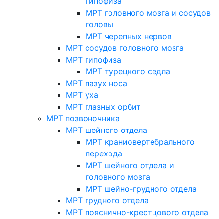
гипофиза
МРТ головного мозга и сосудов
головы
МРТ черепных нервов
МРТ сосудов головного мозга
МРТ гипофиза
МРТ турецкого седла
МРТ пазух носа
МРТ уха
МРТ глазных орбит
МРТ позвоночника
МРТ шейного отдела
МРТ краниовертебрального
перехода
МРТ шейного отдела и
головного мозга
МРТ шейно-грудного отдела
МРТ грудного отдела
МРТ пояснично-крестцового отдела