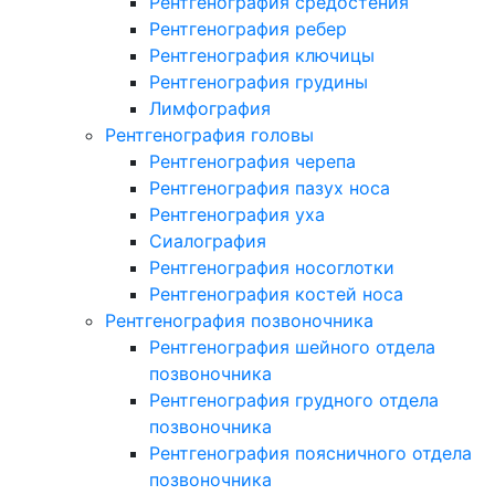
Рентгенография средостения
Рентгенография ребер
Рентгенография ключицы
Рентгенография грудины
Лимфография
Рентгенография головы
Рентгенография черепа
Рентгенография пазух носа
Рентгенография уха
Сиалография
Рентгенография носоглотки
Рентгенография костей носа
Рентгенография позвоночника
Рентгенография шейного отдела
позвоночника
Рентгенография грудного отдела
позвоночника
Рентгенография поясничного отдела
позвоночника