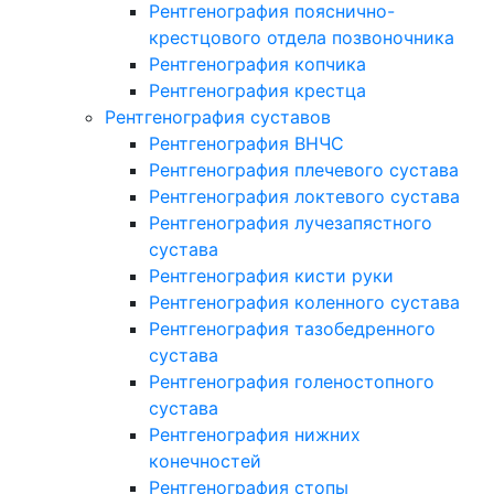
Рентгенография пояснично-
крестцового отдела позвоночника
Рентгенография копчика
Рентгенография крестца
Рентгенография суставов
Рентгенография ВНЧС
Рентгенография плечевого сустава
Рентгенография локтевого сустава
Рентгенография лучезапястного
сустава
Рентгенография кисти руки
Рентгенография коленного сустава
Рентгенография тазобедренного
сустава
Рентгенография голеностопного
сустава
Рентгенография нижних
конечностей
Рентгенография стопы