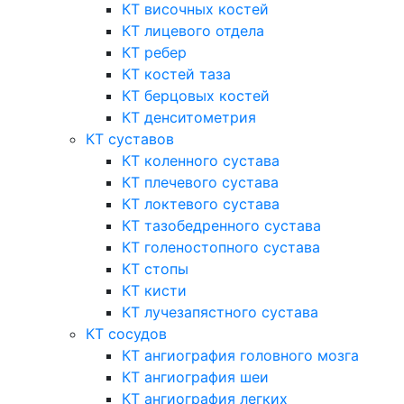
КТ височных костей
КТ лицевого отдела
КТ ребер
КТ костей таза
КТ берцовых костей
КТ денситометрия
КТ суставов
КТ коленного сустава
КТ плечевого сустава
КТ локтевого сустава
КТ тазобедренного сустава
КТ голеностопного сустава
КТ стопы
КТ кисти
КТ лучезапястного сустава
КТ сосудов
КТ ангиография головного мозга
КТ ангиография шеи
КТ ангиография легких