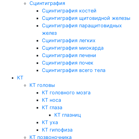
Сцинтиграфия
Сцинтиграфия костей
Сцинтиграфия щитовидной железы
Сцинтиграфия паращитовидных
желез
Сцинтиграфия легких
Сцинтиграфия миокарда
Сцинтиграфия печени
Сцинтиграфия почек
Сцинтиграфия всего тела
КТ
КТ головы
КТ головного мозга
КТ носа
КТ глаза
КТ глазниц
КТ уха
КТ гипофиза
КТ позвоночника