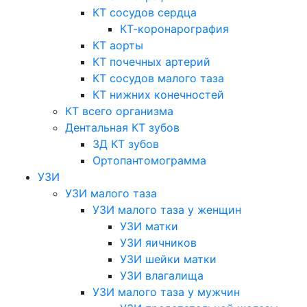
КТ сосудов сердца
КТ-коронарография
КТ аорты
КТ почечных артерий
КТ сосудов малого таза
КТ нижних конечностей
КТ всего организма
Дентальная КТ зубов
3Д КТ зубов
Ортопантомограмма
УЗИ
УЗИ малого таза
УЗИ малого таза у женщин
УЗИ матки
УЗИ яичников
УЗИ шейки матки
УЗИ влагалища
УЗИ малого таза у мужчин