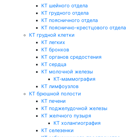
КТ шейного отдела
КТ грудного отдела
КТ поясничного отдела
КТ пояснично-крестцового отдела
КТ грудной клетки
КТ легких
КТ бронхов
КТ органов средостения
КТ сердца
КТ молочной железы
КТ-маммография
КТ лимфоузлов
КТ брюшной полости
КТ печени
КТ поджелудочной железы
КТ желчного пузыря
КТ холангиография
КТ селезенки