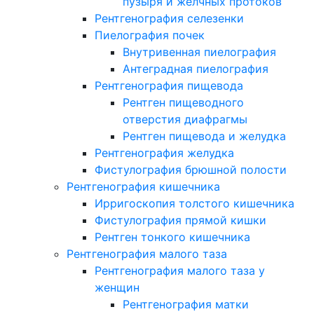
пузыря и желчных протоков
Рентгенография селезенки
Пиелография почек
Внутривенная пиелография
Антеградная пиелография
Рентгенография пищевода
Рентген пищеводного
отверстия диафрагмы
Рентген пищевода и желудка
Рентгенография желудка
Фистулография брюшной полости
Рентгенография кишечника
Ирригоскопия толстого кишечника
Фистулография прямой кишки
Рентген тонкого кишечника
Рентгенография малого таза
Рентгенография малого таза у
женщин
Рентгенография матки