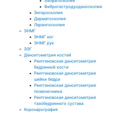
Эзофагоскопия
Фиброгастродуоденоскопия
Энтероскопия
Дерматоскопия
Ларингоскопия
ЭНМГ
ЭНМГ ног
ЭНМГ рук
ЭЭГ
Денситометрия костей
Рентгеновская денситометрия
бедренной кости
Рентгеновская денситометрия
шейки бедра
Рентгеновская денситометрия
позвоночника
Рентгеновская денситометрия
тазобедренного сустава
Коронарография