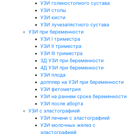
УЗИ голеностопного сустава
УЗИ стопы
УЗИ кисти
УЗИ лучезапястного сустава
УЗИ при беременности
УЗИ I триместра
УЗИ II триместра
УЗИ III триместра
3Д УЗИ при беременности
4Д УЗИ при беременности
УЗИ плода
допплер на УЗИ при беременности
УЗИ фетометрия
УЗИ на раннем сроке беременности
УЗИ после аборта
УЗИ с эластографией
УЗИ печени с эластографией
УЗИ молочных желез с
эластографией