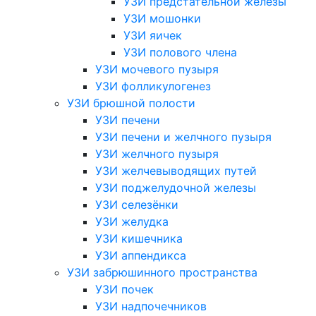
УЗИ предстательной железы
УЗИ мошонки
УЗИ яичек
УЗИ полового члена
УЗИ мочевого пузыря
УЗИ фолликулогенез
УЗИ брюшной полости
УЗИ печени
УЗИ печени и желчного пузыря
УЗИ желчного пузыря
УЗИ желчевыводящих путей
УЗИ поджелудочной железы
УЗИ селезёнки
УЗИ желудка
УЗИ кишечника
УЗИ аппендикса
УЗИ забрюшинного пространства
УЗИ почек
УЗИ надпочечников