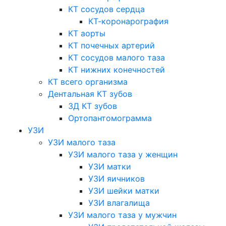
КТ сосудов сердца
КТ-коронарография
КТ аорты
КТ почечных артерий
КТ сосудов малого таза
КТ нижних конечностей
КТ всего организма
Дентальная КТ зубов
3Д КТ зубов
Ортопантомограмма
УЗИ
УЗИ малого таза
УЗИ малого таза у женщин
УЗИ матки
УЗИ яичников
УЗИ шейки матки
УЗИ влагалища
УЗИ малого таза у мужчин