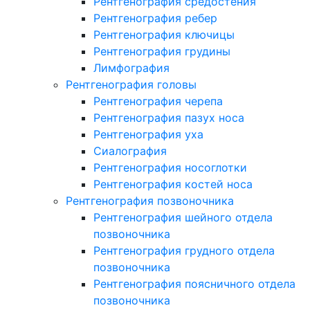
Рентгенография средостения
Рентгенография ребер
Рентгенография ключицы
Рентгенография грудины
Лимфография
Рентгенография головы
Рентгенография черепа
Рентгенография пазух носа
Рентгенография уха
Сиалография
Рентгенография носоглотки
Рентгенография костей носа
Рентгенография позвоночника
Рентгенография шейного отдела
позвоночника
Рентгенография грудного отдела
позвоночника
Рентгенография поясничного отдела
позвоночника