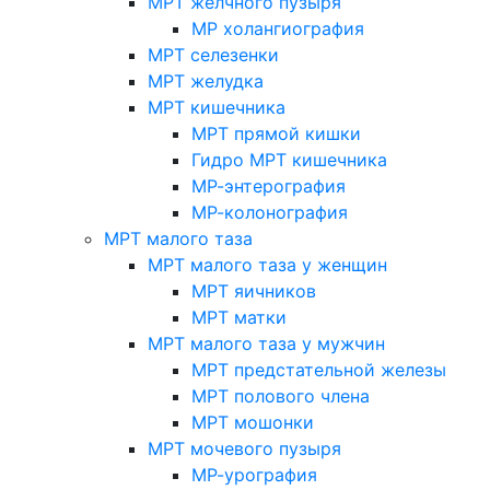
МРТ желчного пузыря
МР холангиография
МРТ селезенки
МРТ желудка
МРТ кишечника
МРТ прямой кишки
Гидро МРТ кишечника
МР-энтерография
МР-колонография
МРТ малого таза
МРТ малого таза у женщин
МРТ яичников
МРТ матки
МРТ малого таза у мужчин
МРТ предстательной железы
МРТ полового члена
МРТ мошонки
МРТ мочевого пузыря
МР-урография