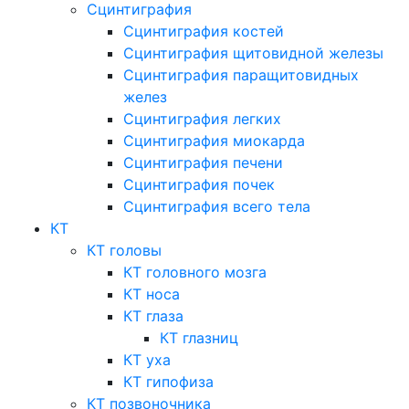
Сцинтиграфия
Сцинтиграфия костей
Сцинтиграфия щитовидной железы
Сцинтиграфия паращитовидных
желез
Сцинтиграфия легких
Сцинтиграфия миокарда
Сцинтиграфия печени
Сцинтиграфия почек
Сцинтиграфия всего тела
КТ
КТ головы
КТ головного мозга
КТ носа
КТ глаза
КТ глазниц
КТ уха
КТ гипофиза
КТ позвоночника