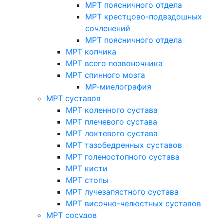
МРТ поясничного отдела
МРТ крестцово-подвздошных
сочленений
МРТ поясничного отдела
МРТ копчика
МРТ всего позвоночника
МРТ спинного мозга
МР-миелография
МРТ суставов
МРТ коленного сустава
МРТ плечевого сустава
МРТ локтевого сустава
МРТ тазобедренных суставов
МРТ голеностопного сустава
МРТ кисти
МРТ стопы
МРТ лучезапястного сустава
МРТ височно-челюстных суставов
МРТ сосудов