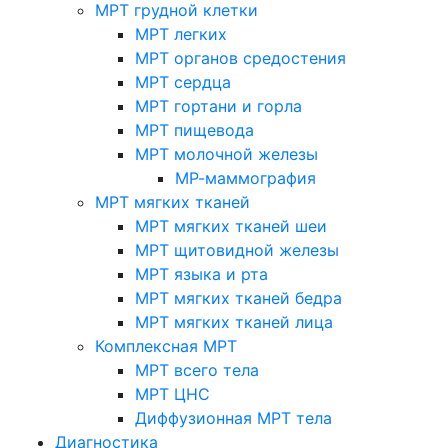
МРТ грудной клетки
МРТ легких
МРТ органов средостения
МРТ сердца
МРТ гортани и горла
МРТ пищевода
МРТ молочной железы
МР-маммография
МРТ мягких тканей
МРТ мягких тканей шеи
МРТ щитовидной железы
МРТ языка и рта
МРТ мягких тканей бедра
МРТ мягких тканей лица
Комплексная МРТ
МРТ всего тела
МРТ ЦНС
Диффузионная МРТ тела
Диагностика