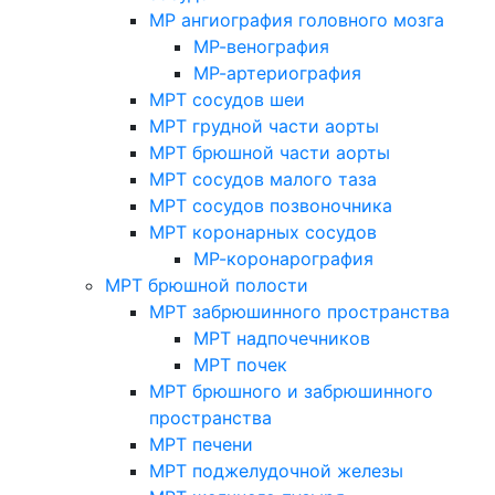
МР ангиография головного мозга
МР-венография
МР-артериография
МРТ сосудов шеи
МРТ грудной части аорты
МРТ брюшной части аорты
МРТ сосудов малого таза
МРТ сосудов позвоночника
МРТ коронарных сосудов
МР-коронарография
МРТ брюшной полости
МРТ забрюшинного пространства
МРТ надпочечников
МРТ почек
МРТ брюшного и забрюшинного
пространства
МРТ печени
МРТ поджелудочной железы