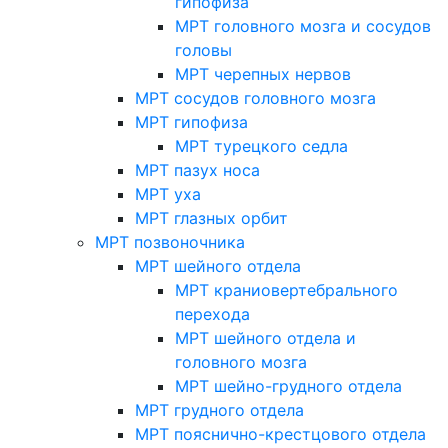
гипофиза
МРТ головного мозга и сосудов
головы
МРТ черепных нервов
МРТ сосудов головного мозга
МРТ гипофиза
МРТ турецкого седла
МРТ пазух носа
МРТ уха
МРТ глазных орбит
МРТ позвоночника
МРТ шейного отдела
МРТ краниовертебрального
перехода
МРТ шейного отдела и
головного мозга
МРТ шейно-грудного отдела
МРТ грудного отдела
МРТ пояснично-крестцового отдела