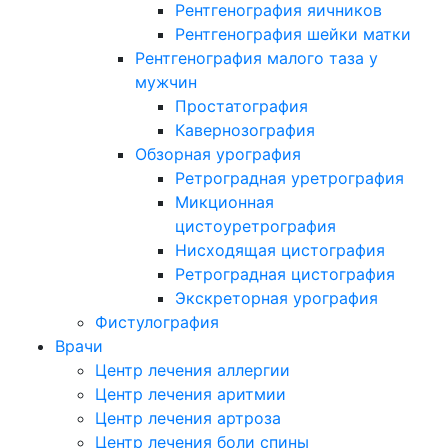
Рентгенография яичников
Рентгенография шейки матки
Рентгенография малого таза у
мужчин
Простатография
Кавернозография
Обзорная урография
Ретроградная уретрография
Микционная
цистоуретрография
Нисходящая цистография
Ретроградная цистография
Экскреторная урография
Фистулография
Врачи
Центр лечения аллергии
Центр лечения аритмии
Центр лечения артроза
Центр лечения боли спины