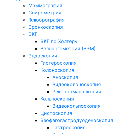
Маммография
Спирометрия
Флюорография
Бронхоскопия
ЭКГ
ЭКГ по Холтеру
Велоэргометрия (ВЭМ)
Эндоскопия
Гистероскопия
Колоноскопия
Аноскопия
Видеоколоноскопия
Ректороманоскопия
Кольпоскопия
Видеокольпоскопия
Цистоскопия
Эзофагогастродуоденоскопия
Гастроскопия