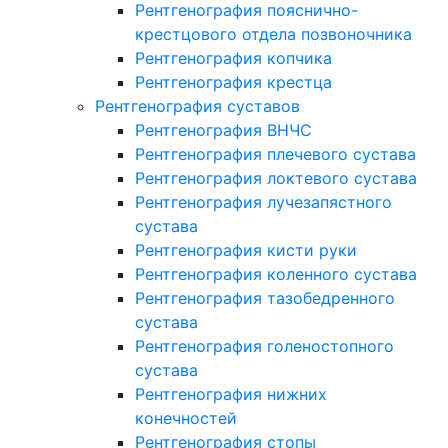
Рентгенография пояснично-
крестцового отдела позвоночника
Рентгенография копчика
Рентгенография крестца
Рентгенография суставов
Рентгенография ВНЧС
Рентгенография плечевого сустава
Рентгенография локтевого сустава
Рентгенография лучезапястного
сустава
Рентгенография кисти руки
Рентгенография коленного сустава
Рентгенография тазобедренного
сустава
Рентгенография голеностопного
сустава
Рентгенография нижних
конечностей
Рентгенография стопы