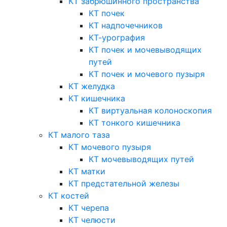
КТ забрюшинного пространства
КТ почек
КТ надпочечников
КТ-урография
КТ почек и мочевыводящих
путей
КТ почек и мочевого пузыря
КТ желудка
КТ кишечника
КТ виртуальная колоноскопия
КТ тонкого кишечника
КТ малого таза
КТ мочевого пузыря
КТ мочевыводящих путей
КТ матки
КТ предстательной железы
КТ костей
КТ черепа
КТ челюсти