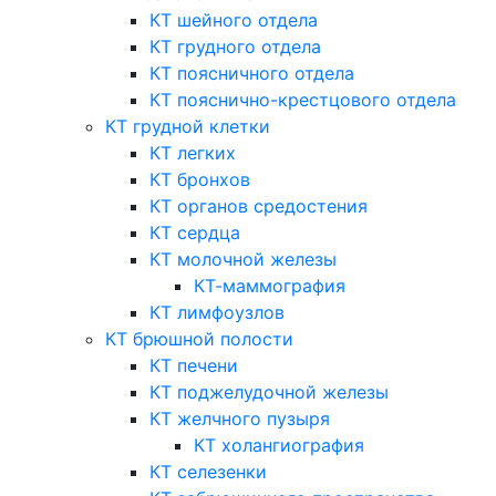
КТ шейного отдела
КТ грудного отдела
КТ поясничного отдела
КТ пояснично-крестцового отдела
КТ грудной клетки
КТ легких
КТ бронхов
КТ органов средостения
КТ сердца
КТ молочной железы
КТ-маммография
КТ лимфоузлов
КТ брюшной полости
КТ печени
КТ поджелудочной железы
КТ желчного пузыря
КТ холангиография
КТ селезенки