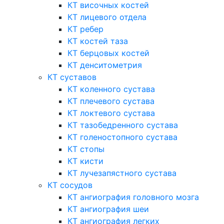
КТ височных костей
КТ лицевого отдела
КТ ребер
КТ костей таза
КТ берцовых костей
КТ денситометрия
КТ суставов
КТ коленного сустава
КТ плечевого сустава
КТ локтевого сустава
КТ тазобедренного сустава
КТ голеностопного сустава
КТ стопы
КТ кисти
КТ лучезапястного сустава
КТ сосудов
КТ ангиография головного мозга
КТ ангиография шеи
КТ ангиография легких