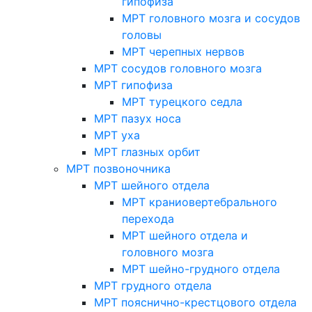
гипофиза
МРТ головного мозга и сосудов
головы
МРТ черепных нервов
МРТ сосудов головного мозга
МРТ гипофиза
МРТ турецкого седла
МРТ пазух носа
МРТ уха
МРТ глазных орбит
МРТ позвоночника
МРТ шейного отдела
МРТ краниовертебрального
перехода
МРТ шейного отдела и
головного мозга
МРТ шейно-грудного отдела
МРТ грудного отдела
МРТ пояснично-крестцового отдела