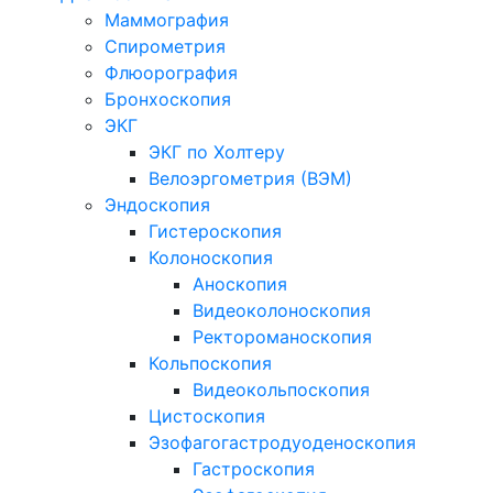
Маммография
Спирометрия
Флюорография
Бронхоскопия
ЭКГ
ЭКГ по Холтеру
Велоэргометрия (ВЭМ)
Эндоскопия
Гистероскопия
Колоноскопия
Аноскопия
Видеоколоноскопия
Ректороманоскопия
Кольпоскопия
Видеокольпоскопия
Цистоскопия
Эзофагогастродуоденоскопия
Гастроскопия