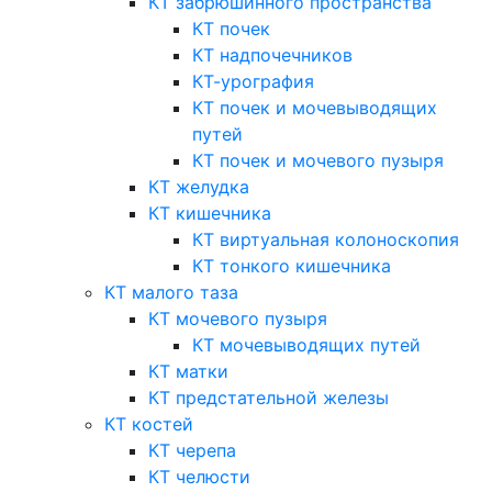
КТ забрюшинного пространства
КТ почек
КТ надпочечников
КТ-урография
КТ почек и мочевыводящих
путей
КТ почек и мочевого пузыря
КТ желудка
КТ кишечника
КТ виртуальная колоноскопия
КТ тонкого кишечника
КТ малого таза
КТ мочевого пузыря
КТ мочевыводящих путей
КТ матки
КТ предстательной железы
КТ костей
КТ черепа
КТ челюсти