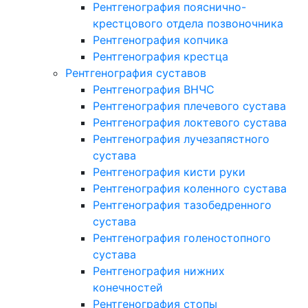
Рентгенография пояснично-
крестцового отдела позвоночника
Рентгенография копчика
Рентгенография крестца
Рентгенография суставов
Рентгенография ВНЧС
Рентгенография плечевого сустава
Рентгенография локтевого сустава
Рентгенография лучезапястного
сустава
Рентгенография кисти руки
Рентгенография коленного сустава
Рентгенография тазобедренного
сустава
Рентгенография голеностопного
сустава
Рентгенография нижних
конечностей
Рентгенография стопы