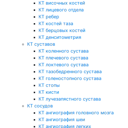
КТ височных костей
КТ лицевого отдела
КТ ребер
КТ костей таза
КТ берцовых костей
КТ денситометрия
КТ суставов
КТ коленного сустава
КТ плечевого сустава
КТ локтевого сустава
КТ тазобедренного сустава
КТ голеностопного сустава
КТ стопы
КТ кисти
КТ лучезапястного сустава
КТ сосудов
КТ ангиография головного мозга
КТ ангиография шеи
КТ ангиография легких