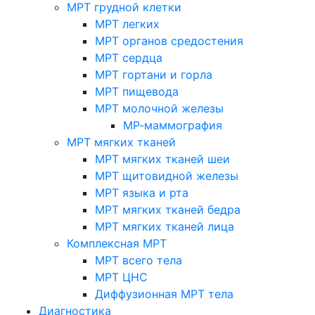
МРТ грудной клетки
МРТ легких
МРТ органов средостения
МРТ сердца
МРТ гортани и горла
МРТ пищевода
МРТ молочной железы
МР-маммография
МРТ мягких тканей
МРТ мягких тканей шеи
МРТ щитовидной железы
МРТ языка и рта
МРТ мягких тканей бедра
МРТ мягких тканей лица
Комплексная МРТ
МРТ всего тела
МРТ ЦНС
Диффузионная МРТ тела
Диагностика