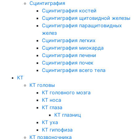
Сцинтиграфия
Сцинтиграфия костей
Сцинтиграфия щитовидной железы
Сцинтиграфия паращитовидных
желез
Сцинтиграфия легких
Сцинтиграфия миокарда
Сцинтиграфия печени
Сцинтиграфия почек
Сцинтиграфия всего тела
КТ
КТ головы
КТ головного мозга
КТ носа
КТ глаза
КТ глазниц
КТ уха
КТ гипофиза
КТ позвоночника