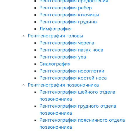
Рентгенография средостения
Рентгенография ребер
Рентгенография ключицы
Рентгенография грудины
Лимфография
Рентгенография головы
Рентгенография черепа
Рентгенография пазух носа
Рентгенография уха
Сиалография
Рентгенография носоглотки
Рентгенография костей носа
Рентгенография позвоночника
Рентгенография шейного отдела
позвоночника
Рентгенография грудного отдела
позвоночника
Рентгенография поясничного отдела
позвоночника