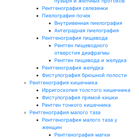
пузыря и желчных протоков
Рентгенография селезенки
Пиелография почек
Внутривенная пиелография
Антеградная пиелография
Рентгенография пищевода
Рентген пищеводного
отверстия диафрагмы
Рентген пищевода и желудка
Рентгенография желудка
Фистулография брюшной полости
Рентгенография кишечника
Ирригоскопия толстого кишечника
Фистулография прямой кишки
Рентген тонкого кишечника
Рентгенография малого таза
Рентгенография малого таза у
женщин
Рентгенография матки