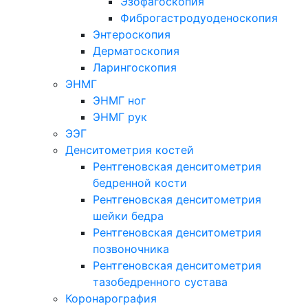
Эзофагоскопия
Фиброгастродуоденоскопия
Энтероскопия
Дерматоскопия
Ларингоскопия
ЭНМГ
ЭНМГ ног
ЭНМГ рук
ЭЭГ
Денситометрия костей
Рентгеновская денситометрия
бедренной кости
Рентгеновская денситометрия
шейки бедра
Рентгеновская денситометрия
позвоночника
Рентгеновская денситометрия
тазобедренного сустава
Коронарография