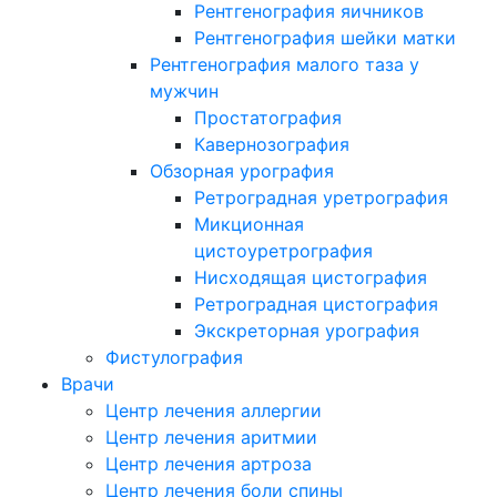
Рентгенография яичников
Рентгенография шейки матки
Рентгенография малого таза у
мужчин
Простатография
Кавернозография
Обзорная урография
Ретроградная уретрография
Микционная
цистоуретрография
Нисходящая цистография
Ретроградная цистография
Экскреторная урография
Фистулография
Врачи
Центр лечения аллергии
Центр лечения аритмии
Центр лечения артроза
Центр лечения боли спины