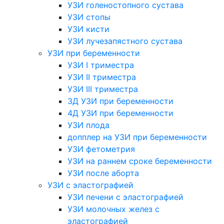
УЗИ голеностопного сустава
УЗИ стопы
УЗИ кисти
УЗИ лучезапястного сустава
УЗИ при беременности
УЗИ I триместра
УЗИ II триместра
УЗИ III триместра
3Д УЗИ при беременности
4Д УЗИ при беременности
УЗИ плода
допплер на УЗИ при беременности
УЗИ фетометрия
УЗИ на раннем сроке беременности
УЗИ после аборта
УЗИ с эластографией
УЗИ печени с эластографией
УЗИ молочных желез с
эластографией