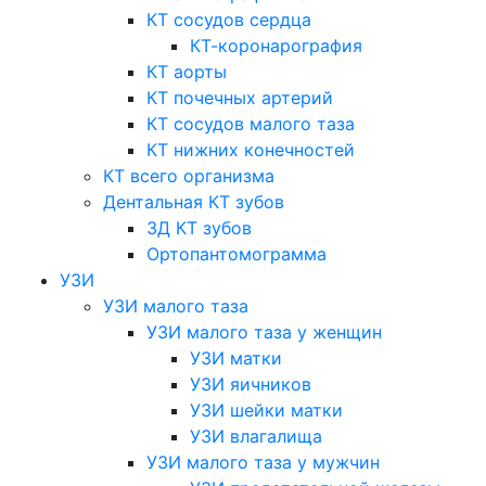
КТ сосудов сердца
КТ-коронарография
КТ аорты
КТ почечных артерий
КТ сосудов малого таза
КТ нижних конечностей
КТ всего организма
Дентальная КТ зубов
3Д КТ зубов
Ортопантомограмма
УЗИ
УЗИ малого таза
УЗИ малого таза у женщин
УЗИ матки
УЗИ яичников
УЗИ шейки матки
УЗИ влагалища
УЗИ малого таза у мужчин