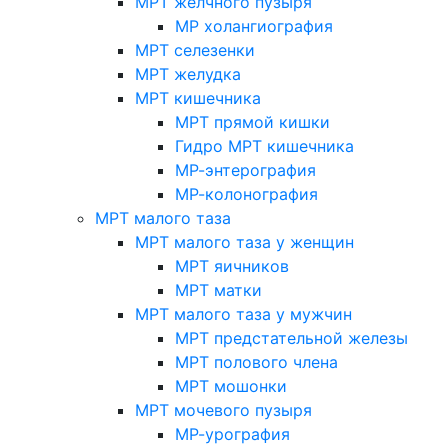
МРТ желчного пузыря
МР холангиография
МРТ селезенки
МРТ желудка
МРТ кишечника
МРТ прямой кишки
Гидро МРТ кишечника
МР-энтерография
МР-колонография
МРТ малого таза
МРТ малого таза у женщин
МРТ яичников
МРТ матки
МРТ малого таза у мужчин
МРТ предстательной железы
МРТ полового члена
МРТ мошонки
МРТ мочевого пузыря
МР-урография