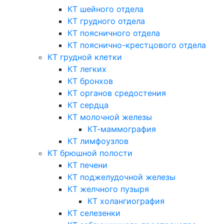
КТ шейного отдела
КТ грудного отдела
КТ поясничного отдела
КТ пояснично-крестцового отдела
КТ грудной клетки
КТ легких
КТ бронхов
КТ органов средостения
КТ сердца
КТ молочной железы
КТ-маммография
КТ лимфоузлов
КТ брюшной полости
КТ печени
КТ поджелудочной железы
КТ желчного пузыря
КТ холангиография
КТ селезенки