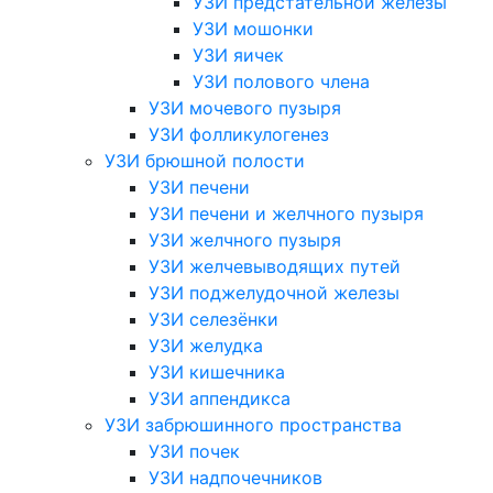
УЗИ предстательной железы
УЗИ мошонки
УЗИ яичек
УЗИ полового члена
УЗИ мочевого пузыря
УЗИ фолликулогенез
УЗИ брюшной полости
УЗИ печени
УЗИ печени и желчного пузыря
УЗИ желчного пузыря
УЗИ желчевыводящих путей
УЗИ поджелудочной железы
УЗИ селезёнки
УЗИ желудка
УЗИ кишечника
УЗИ аппендикса
УЗИ забрюшинного пространства
УЗИ почек
УЗИ надпочечников