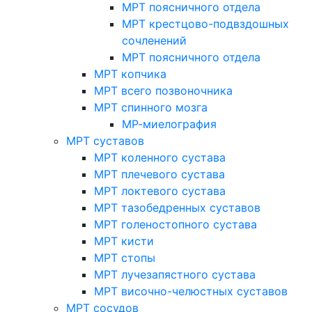
МРТ поясничного отдела
МРТ крестцово-подвздошных
сочленений
МРТ поясничного отдела
МРТ копчика
МРТ всего позвоночника
МРТ спинного мозга
МР-миелография
МРТ суставов
МРТ коленного сустава
МРТ плечевого сустава
МРТ локтевого сустава
МРТ тазобедренных суставов
МРТ голеностопного сустава
МРТ кисти
МРТ стопы
МРТ лучезапястного сустава
МРТ височно-челюстных суставов
МРТ сосудов