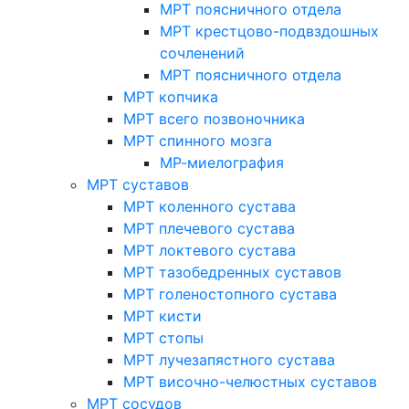
МРТ поясничного отдела
МРТ крестцово-подвздошных
сочленений
МРТ поясничного отдела
МРТ копчика
МРТ всего позвоночника
МРТ спинного мозга
МР-миелография
МРТ суставов
МРТ коленного сустава
МРТ плечевого сустава
МРТ локтевого сустава
МРТ тазобедренных суставов
МРТ голеностопного сустава
МРТ кисти
МРТ стопы
МРТ лучезапястного сустава
МРТ височно-челюстных суставов
МРТ сосудов