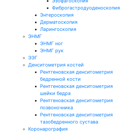
Эзофагоскопия
Фиброгастродуоденоскопия
Энтероскопия
Дерматоскопия
Ларингоскопия
ЭНМГ
ЭНМГ ног
ЭНМГ рук
ЭЭГ
Денситометрия костей
Рентгеновская денситометрия
бедренной кости
Рентгеновская денситометрия
шейки бедра
Рентгеновская денситометрия
позвоночника
Рентгеновская денситометрия
тазобедренного сустава
Коронарография