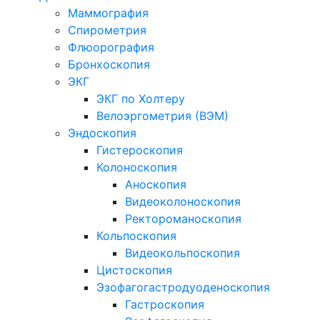
Маммография
Спирометрия
Флюорография
Бронхоскопия
ЭКГ
ЭКГ по Холтеру
Велоэргометрия (ВЭМ)
Эндоскопия
Гистероскопия
Колоноскопия
Аноскопия
Видеоколоноскопия
Ректороманоскопия
Кольпоскопия
Видеокольпоскопия
Цистоскопия
Эзофагогастродуоденоскопия
Гастроскопия