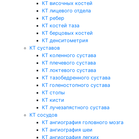
КТ височных костей
КТ лицевого отдела
КТ ребер
КТ костей таза
КТ берцовых костей
КТ денситометрия
КТ суставов
КТ коленного сустава
КТ плечевого сустава
КТ локтевого сустава
КТ тазобедренного сустава
КТ голеностопного сустава
КТ стопы
КТ кисти
КТ лучезапястного сустава
КТ сосудов
КТ ангиография головного мозга
КТ ангиография шеи
КТ ангиография легких