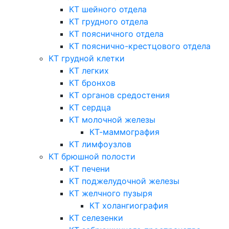
КТ шейного отдела
КТ грудного отдела
КТ поясничного отдела
КТ пояснично-крестцового отдела
КТ грудной клетки
КТ легких
КТ бронхов
КТ органов средостения
КТ сердца
КТ молочной железы
КТ-маммография
КТ лимфоузлов
КТ брюшной полости
КТ печени
КТ поджелудочной железы
КТ желчного пузыря
КТ холангиография
КТ селезенки