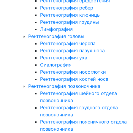
Рентгенография средостения
Рентгенография ребер
Рентгенография ключицы
Рентгенография грудины
Лимфография
Рентгенография головы
Рентгенография черепа
Рентгенография пазух носа
Рентгенография уха
Сиалография
Рентгенография носоглотки
Рентгенография костей носа
Рентгенография позвоночника
Рентгенография шейного отдела
позвоночника
Рентгенография грудного отдела
позвоночника
Рентгенография поясничного отдела
позвоночника