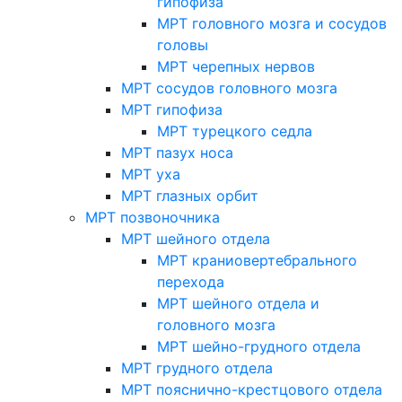
гипофиза
МРТ головного мозга и сосудов
головы
МРТ черепных нервов
МРТ сосудов головного мозга
МРТ гипофиза
МРТ турецкого седла
МРТ пазух носа
МРТ уха
МРТ глазных орбит
МРТ позвоночника
МРТ шейного отдела
МРТ краниовертебрального
перехода
МРТ шейного отдела и
головного мозга
МРТ шейно-грудного отдела
МРТ грудного отдела
МРТ пояснично-крестцового отдела