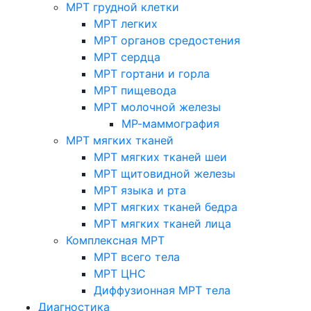
МРТ грудной клетки
МРТ легких
МРТ органов средостения
МРТ сердца
МРТ гортани и горла
МРТ пищевода
МРТ молочной железы
МР-маммография
МРТ мягких тканей
МРТ мягких тканей шеи
МРТ щитовидной железы
МРТ языка и рта
МРТ мягких тканей бедра
МРТ мягких тканей лица
Комплексная МРТ
МРТ всего тела
МРТ ЦНС
Диффузионная МРТ тела
Диагностика