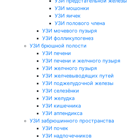
УЗИ предстательной железы
УЗИ мошонки
УЗИ яичек
УЗИ полового члена
УЗИ мочевого пузыря
УЗИ фолликулогенез
УЗИ брюшной полости
УЗИ печени
УЗИ печени и желчного пузыря
УЗИ желчного пузыря
УЗИ желчевыводящих путей
УЗИ поджелудочной железы
УЗИ селезёнки
УЗИ желудка
УЗИ кишечника
УЗИ аппендикса
УЗИ забрюшинного пространства
УЗИ почек
УЗИ надпочечников