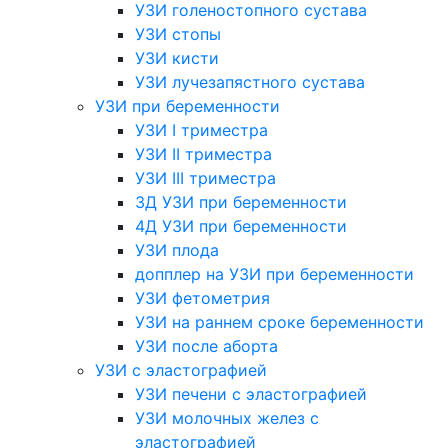
УЗИ голеностопного сустава
УЗИ стопы
УЗИ кисти
УЗИ лучезапястного сустава
УЗИ при беременности
УЗИ I триместра
УЗИ II триместра
УЗИ III триместра
3Д УЗИ при беременности
4Д УЗИ при беременности
УЗИ плода
допплер на УЗИ при беременности
УЗИ фетометрия
УЗИ на раннем сроке беременности
УЗИ после аборта
УЗИ с эластографией
УЗИ печени с эластографией
УЗИ молочных желез с
эластографией