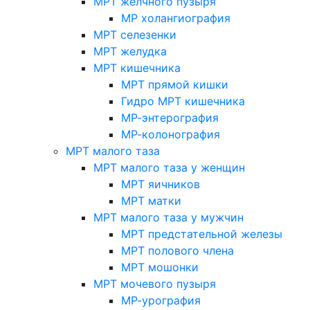
МРТ желчного пузыря
МР холангиография
МРТ селезенки
МРТ желудка
МРТ кишечника
МРТ прямой кишки
Гидро МРТ кишечника
МР-энтерография
МР-колонография
МРТ малого таза
МРТ малого таза у женщин
МРТ яичников
МРТ матки
МРТ малого таза у мужчин
МРТ предстательной железы
МРТ полового члена
МРТ мошонки
МРТ мочевого пузыря
МР-урография