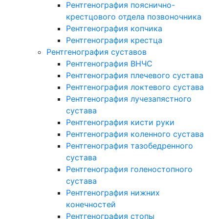
Рентгенография пояснично-
крестцового отдела позвоночника
Рентгенография копчика
Рентгенография крестца
Рентгенография суставов
Рентгенография ВНЧС
Рентгенография плечевого сустава
Рентгенография локтевого сустава
Рентгенография лучезапястного
сустава
Рентгенография кисти руки
Рентгенография коленного сустава
Рентгенография тазобедренного
сустава
Рентгенография голеностопного
сустава
Рентгенография нижних
конечностей
Рентгенография стопы