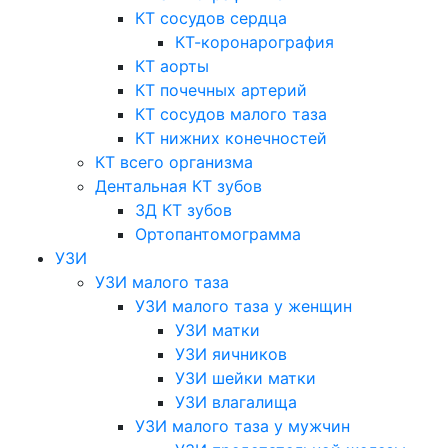
КТ сосудов сердца
КТ-коронарография
КТ аорты
КТ почечных артерий
КТ сосудов малого таза
КТ нижних конечностей
КТ всего организма
Дентальная КТ зубов
3Д КТ зубов
Ортопантомограмма
УЗИ
УЗИ малого таза
УЗИ малого таза у женщин
УЗИ матки
УЗИ яичников
УЗИ шейки матки
УЗИ влагалища
УЗИ малого таза у мужчин