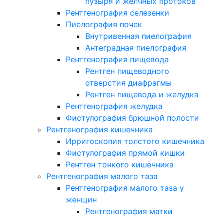
пузыря и желчных протоков
Рентгенография селезенки
Пиелография почек
Внутривенная пиелография
Антеградная пиелография
Рентгенография пищевода
Рентген пищеводного
отверстия диафрагмы
Рентген пищевода и желудка
Рентгенография желудка
Фистулография брюшной полости
Рентгенография кишечника
Ирригоскопия толстого кишечника
Фистулография прямой кишки
Рентген тонкого кишечника
Рентгенография малого таза
Рентгенография малого таза у
женщин
Рентгенография матки