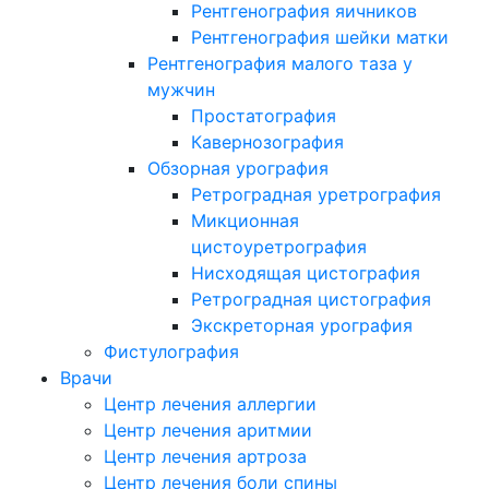
Рентгенография яичников
Рентгенография шейки матки
Рентгенография малого таза у
мужчин
Простатография
Кавернозография
Обзорная урография
Ретроградная уретрография
Микционная
цистоуретрография
Нисходящая цистография
Ретроградная цистография
Экскреторная урография
Фистулография
Врачи
Центр лечения аллергии
Центр лечения аритмии
Центр лечения артроза
Центр лечения боли спины