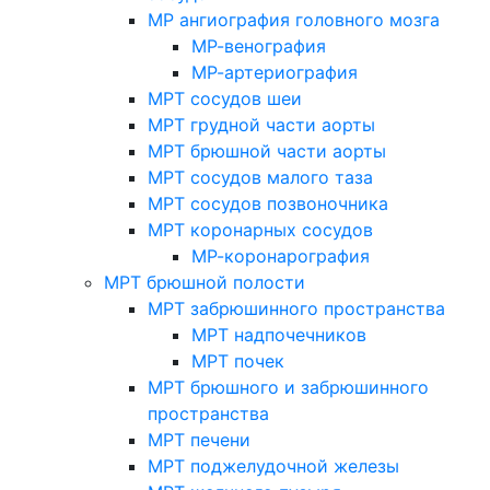
МР ангиография головного мозга
МР-венография
МР-артериография
МРТ сосудов шеи
МРТ грудной части аорты
МРТ брюшной части аорты
МРТ сосудов малого таза
МРТ сосудов позвоночника
МРТ коронарных сосудов
МР-коронарография
МРТ брюшной полости
МРТ забрюшинного пространства
МРТ надпочечников
МРТ почек
МРТ брюшного и забрюшинного
пространства
МРТ печени
МРТ поджелудочной железы