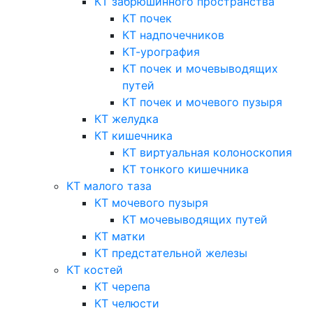
КТ забрюшинного пространства
КТ почек
КТ надпочечников
КТ-урография
КТ почек и мочевыводящих
путей
КТ почек и мочевого пузыря
КТ желудка
КТ кишечника
КТ виртуальная колоноскопия
КТ тонкого кишечника
КТ малого таза
КТ мочевого пузыря
КТ мочевыводящих путей
КТ матки
КТ предстательной железы
КТ костей
КТ черепа
КТ челюсти