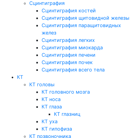
Сцинтиграфия
Сцинтиграфия костей
Сцинтиграфия щитовидной железы
Сцинтиграфия паращитовидных
желез
Сцинтиграфия легких
Сцинтиграфия миокарда
Сцинтиграфия печени
Сцинтиграфия почек
Сцинтиграфия всего тела
КТ
КТ головы
КТ головного мозга
КТ носа
КТ глаза
КТ глазниц
КТ уха
КТ гипофиза
КТ позвоночника