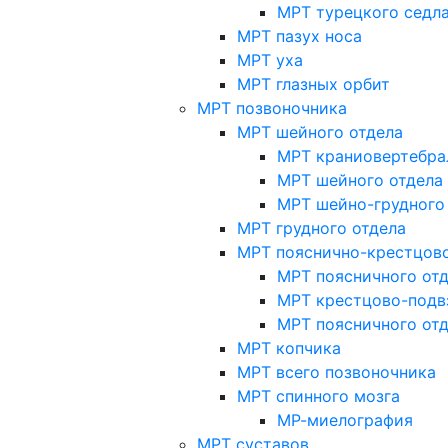
МРТ турецкого седл
МРТ пазух носа
МРТ уха
МРТ глазных орбит
МРТ позвоночника
МРТ шейного отдела
МРТ краниовертебра
МРТ шейного отдела 
МРТ шейно-грудного
МРТ грудного отдела
МРТ пояснично-крестцово
МРТ поясничного от
МРТ крестцово-подв
МРТ поясничного от
МРТ копчика
МРТ всего позвоночника
МРТ спинного мозга
МР-миелография
МРТ суставов