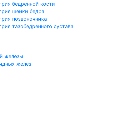
трия бедренной кости
трия шейки бедра
трия позвоночника
трия тазобедренного сустава
й железы
идных желез