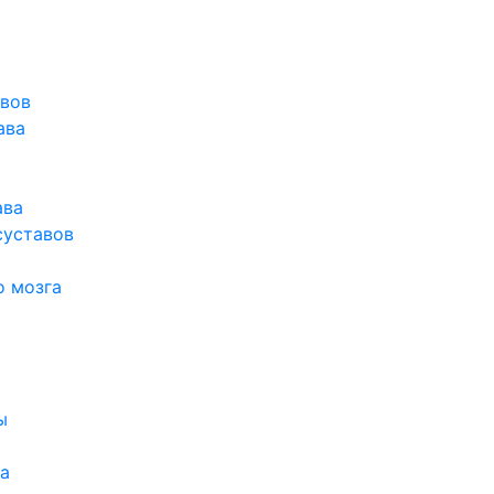
авов
ава
ава
суставов
о мозга
ы
а