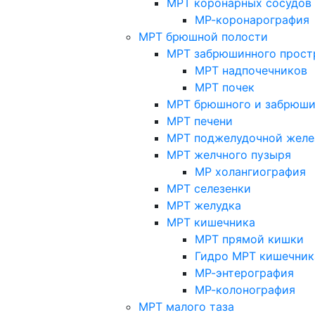
МРТ коронарных сосудов
МР-коронарография
МРТ брюшной полости
МРТ забрюшинного прост
МРТ надпочечников
МРТ почек
МРТ брюшного и забрюши
МРТ печени
МРТ поджелудочной желе
МРТ желчного пузыря
МР холангиография
МРТ селезенки
МРТ желудка
МРТ кишечника
МРТ прямой кишки
Гидро МРТ кишечник
МР-энтерография
МР-колонография
МРТ малого таза