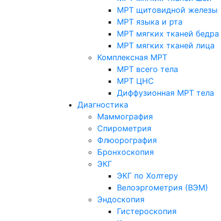
МРТ щитовидной железы
МРТ языка и рта
МРТ мягких тканей бедра
МРТ мягких тканей лица
Комплексная МРТ
МРТ всего тела
МРТ ЦНС
Диффузионная МРТ тела
Диагностика
Маммография
Спирометрия
Флюорография
Бронхоскопия
ЭКГ
ЭКГ по Холтеру
Велоэргометрия (ВЭМ)
Эндоскопия
Гистероскопия