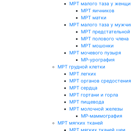
МРТ малого таза у женщи
МРТ яичников
МРТ матки
МРТ малого таза у мужчи
МРТ предстательной
МРТ полового члена
МРТ мошонки
МРТ мочевого пузыря
МР-урография
МРТ грудной клетки
МРТ легких
МРТ органов средостения
МРТ сердца
МРТ гортани и горла
МРТ пищевода
МРТ молочной железы
МР-маммография
МРТ мягких тканей
МРТ мягких тканей шеи