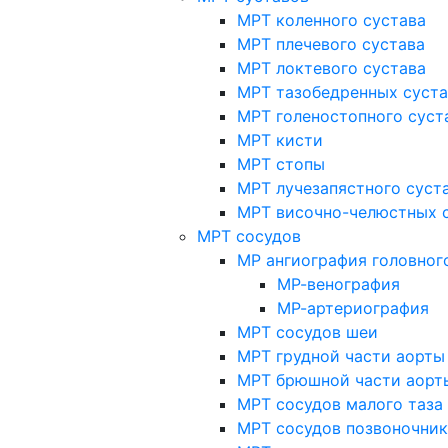
МРТ коленного сустава
МРТ плечевого сустава
МРТ локтевого сустава
МРТ тазобедренных суст
МРТ голеностопного суст
МРТ кисти
МРТ стопы
МРТ лучезапястного суст
МРТ височно-челюстных 
МРТ сосудов
МР ангиография головног
МР-венография
МР-артериография
МРТ сосудов шеи
МРТ грудной части аорты
МРТ брюшной части аорт
МРТ сосудов малого таза
МРТ сосудов позвоночник