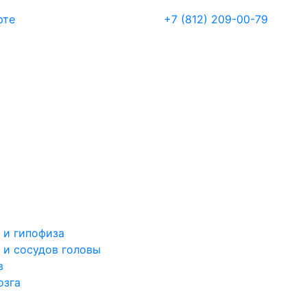
рте
+7 (812) 209-00-79
 и гипофиза
 и сосудов головы
в
озга