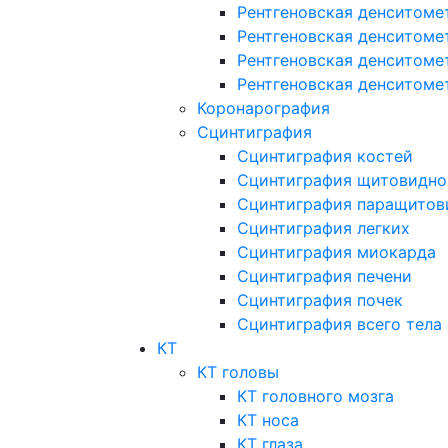
Рентгеновская денситоме
Рентгеновская денситоме
Рентгеновская денситоме
Рентгеновская денситоме
Коронарография
Сцинтиграфия
Сцинтиграфия костей
Сцинтиграфия щитовидно
Сцинтиграфия паращитов
Сцинтиграфия легких
Сцинтиграфия миокарда
Сцинтиграфия печени
Сцинтиграфия почек
Сцинтиграфия всего тела
КТ
КТ головы
КТ головного мозга
КТ носа
КТ глаза