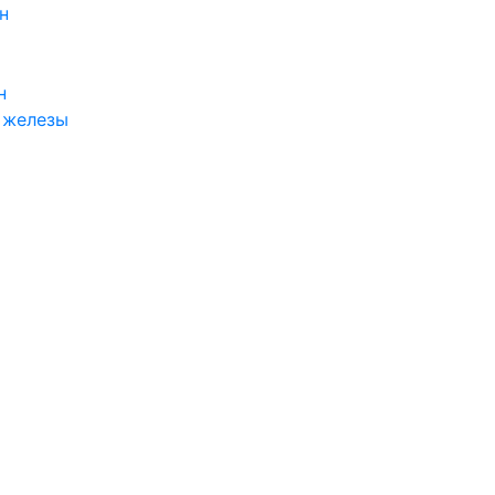
н
н
 железы