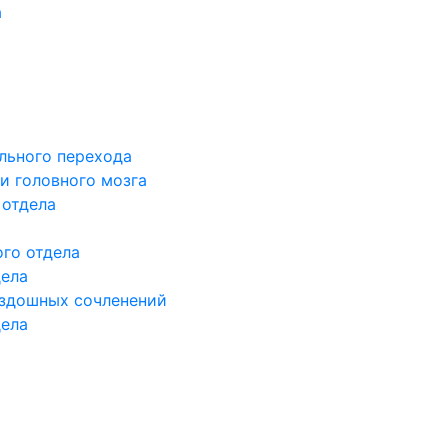
а
льного перехода
и головного мозга
 отдела
го отдела
дела
здошных сочленений
дела