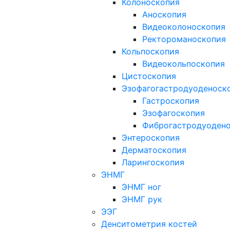
Колоноскопия
Аноскопия
Видеоколоноскопия
Ректороманоскопия
Кольпоскопия
Видеокольпоскопия
Цистоскопия
Эзофагогастродуоденоск
Гастроскопия
Эзофагоскопия
Фиброгастродуоден
Энтероскопия
Дерматоскопия
Ларингоскопия
ЭНМГ
ЭНМГ ног
ЭНМГ рук
ЭЭГ
Денситометрия костей