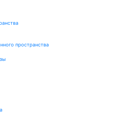
ранства
нного пространства
зы
а