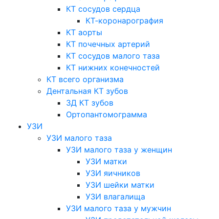
КТ сосудов сердца
КТ-коронарография
КТ аорты
КТ почечных артерий
КТ сосудов малого таза
КТ нижних конечностей
КТ всего организма
Дентальная КТ зубов
3Д КТ зубов
Ортопантомограмма
УЗИ
УЗИ малого таза
УЗИ малого таза у женщин
УЗИ матки
УЗИ яичников
УЗИ шейки матки
УЗИ влагалища
УЗИ малого таза у мужчин