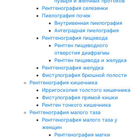
пузыря и желчных протоков
Рентгенография селезенки
Пиелография почек
Внутривенная пиелография
Антеградная пиелография
Рентгенография пищевода
Рентген пищеводного
отверстия диафрагмы
Рентген пищевода и желудка
Рентгенография желудка
Фистулография брюшной полости
Рентгенография кишечника
Ирригоскопия толстого кишечника
Фистулография прямой кишки
Рентген тонкого кишечника
Рентгенография малого таза
Рентгенография малого таза у
женщин
Рентгенография матки