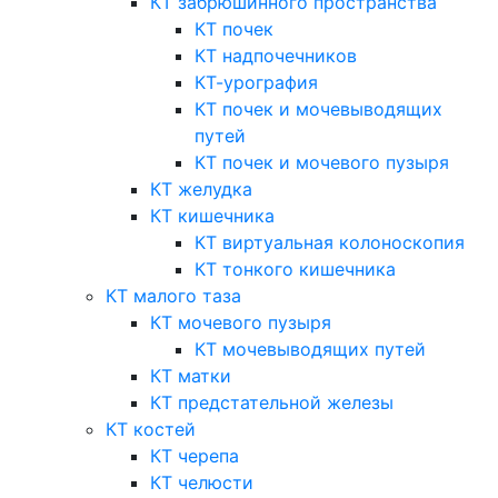
КТ забрюшинного пространства
КТ почек
КТ надпочечников
КТ-урография
КТ почек и мочевыводящих
путей
КТ почек и мочевого пузыря
КТ желудка
КТ кишечника
КТ виртуальная колоноскопия
КТ тонкого кишечника
КТ малого таза
КТ мочевого пузыря
КТ мочевыводящих путей
КТ матки
КТ предстательной железы
КТ костей
КТ черепа
КТ челюсти