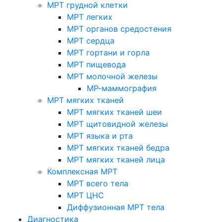
МРТ грудной клетки
МРТ легких
МРТ органов средостения
МРТ сердца
МРТ гортани и горла
МРТ пищевода
МРТ молочной железы
МР-маммография
МРТ мягких тканей
МРТ мягких тканей шеи
МРТ щитовидной железы
МРТ языка и рта
МРТ мягких тканей бедра
МРТ мягких тканей лица
Комплексная МРТ
МРТ всего тела
МРТ ЦНС
Диффузионная МРТ тела
Диагностика