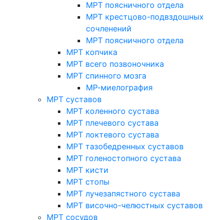
МРТ поясничного отдела
МРТ крестцово-подвздошных
сочленений
МРТ поясничного отдела
МРТ копчика
МРТ всего позвоночника
МРТ спинного мозга
МР-миелография
МРТ суставов
МРТ коленного сустава
МРТ плечевого сустава
МРТ локтевого сустава
МРТ тазобедренных суставов
МРТ голеностопного сустава
МРТ кисти
МРТ стопы
МРТ лучезапястного сустава
МРТ височно-челюстных суставов
МРТ сосудов