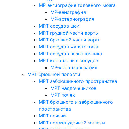
МР ангиография головного мозга
МР-венография
МР-артериография
МРТ сосудов шеи
МРТ грудной части аорты
МРТ брюшной части аорты
МРТ сосудов малого таза
МРТ сосудов позвоночника
МРТ коронарных сосудов
МР-коронарография
МРТ брюшной полости
МРТ забрюшинного пространства
МРТ надпочечников
МРТ почек
МРТ брюшного и забрюшинного
пространства
МРТ печени
МРТ поджелудочной железы