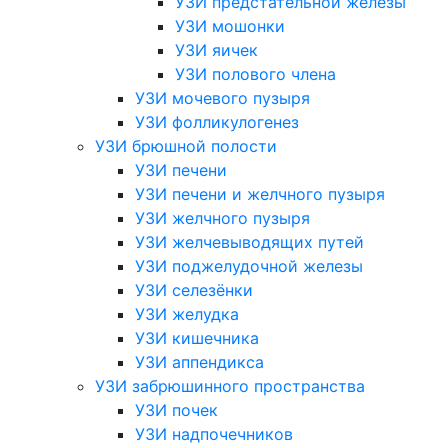
УЗИ предстательной железы
УЗИ мошонки
УЗИ яичек
УЗИ полового члена
УЗИ мочевого пузыря
УЗИ фолликулогенез
УЗИ брюшной полости
УЗИ печени
УЗИ печени и желчного пузыря
УЗИ желчного пузыря
УЗИ желчевыводящих путей
УЗИ поджелудочной железы
УЗИ селезёнки
УЗИ желудка
УЗИ кишечника
УЗИ аппендикса
УЗИ забрюшинного пространства
УЗИ почек
УЗИ надпочечников