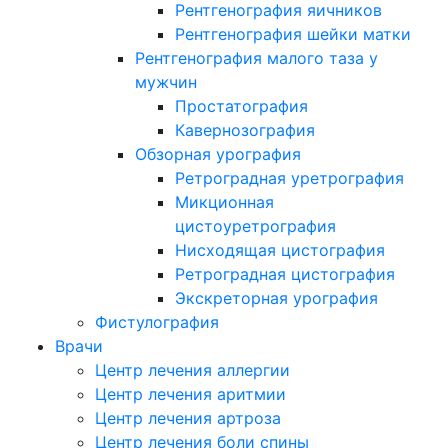
Рентгенография яичников
Рентгенография шейки матки
Рентгенография малого таза у
мужчин
Простатография
Кавернозография
Обзорная урография
Ретроградная уретрография
Микционная
цистоуретрография
Нисходящая цистография
Ретроградная цистография
Экскреторная урография
Фистулография
Врачи
Центр лечения аллергии
Центр лечения аритмии
Центр лечения артроза
Центр лечения боли спины