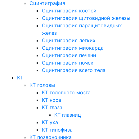
Сцинтиграфия
Сцинтиграфия костей
Сцинтиграфия щитовидной железы
Сцинтиграфия паращитовидных
желез
Сцинтиграфия легких
Сцинтиграфия миокарда
Сцинтиграфия печени
Сцинтиграфия почек
Сцинтиграфия всего тела
КТ
КТ головы
КТ головного мозга
КТ носа
КТ глаза
КТ глазниц
КТ уха
КТ гипофиза
КТ позвоночника