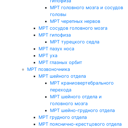
гипофиза
МРТ головного мозга и сосудов
головы
МРТ черепных нервов
МРТ сосудов головного мозга
МРТ гипофиза
МРТ турецкого седла
МРТ пазух носа
МРТ уха
МРТ глазных орбит
МРТ позвоночника
МРТ шейного отдела
МРТ краниовертебрального
перехода
МРТ шейного отдела и
головного мозга
МРТ шейно-грудного отдела
МРТ грудного отдела
МРТ пояснично-крестцового отдела