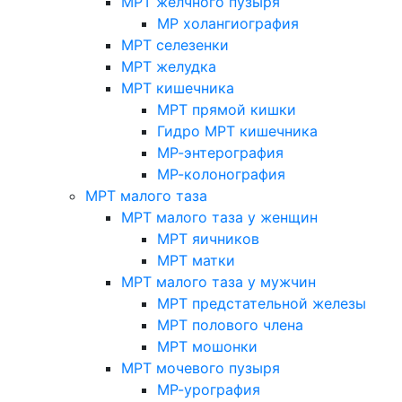
МРТ желчного пузыря
МР холангиография
МРТ селезенки
МРТ желудка
МРТ кишечника
МРТ прямой кишки
Гидро МРТ кишечника
МР-энтерография
МР-колонография
МРТ малого таза
МРТ малого таза у женщин
МРТ яичников
МРТ матки
МРТ малого таза у мужчин
МРТ предстательной железы
МРТ полового члена
МРТ мошонки
МРТ мочевого пузыря
МР-урография