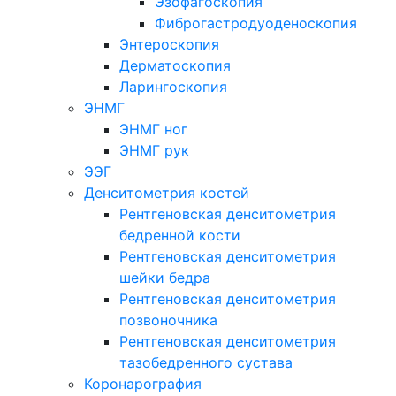
Эзофагоскопия
Фиброгастродуоденоскопия
Энтероскопия
Дерматоскопия
Ларингоскопия
ЭНМГ
ЭНМГ ног
ЭНМГ рук
ЭЭГ
Денситометрия костей
Рентгеновская денситометрия
бедренной кости
Рентгеновская денситометрия
шейки бедра
Рентгеновская денситометрия
позвоночника
Рентгеновская денситометрия
тазобедренного сустава
Коронарография