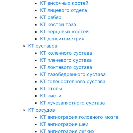
КТ височных костей
КТ лицевого отдела
КТ ребер
КТ костей таза
КТ берцовых костей
КТ денситометрия
КТ суставов
КТ коленного сустава
КТ плечевого сустава
КТ локтевого сустава
КТ тазобедренного сустава
КТ голеностопного сустава
КТ стопы
КТ кисти
КТ лучезапястного сустава
КТ сосудов
КТ ангиография головного мозга
КТ ангиография шеи
КТ ангиография легких