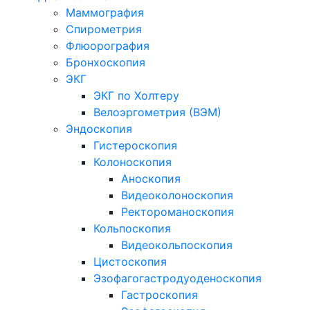
Маммография
Спирометрия
Флюорография
Бронхоскопия
ЭКГ
ЭКГ по Холтеру
Велоэргометрия (ВЭМ)
Эндоскопия
Гистероскопия
Колоноскопия
Аноскопия
Видеоколоноскопия
Ректороманоскопия
Кольпоскопия
Видеокольпоскопия
Цистоскопия
Эзофагогастродуоденоскопия
Гастроскопия