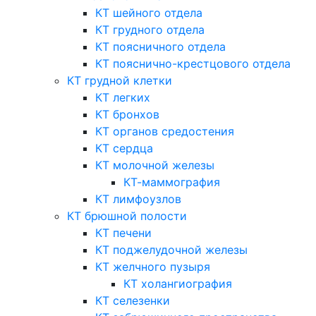
КТ шейного отдела
КТ грудного отдела
КТ поясничного отдела
КТ пояснично-крестцового отдела
КТ грудной клетки
КТ легких
КТ бронхов
КТ органов средостения
КТ сердца
КТ молочной железы
КТ-маммография
КТ лимфоузлов
КТ брюшной полости
КТ печени
КТ поджелудочной железы
КТ желчного пузыря
КТ холангиография
КТ селезенки