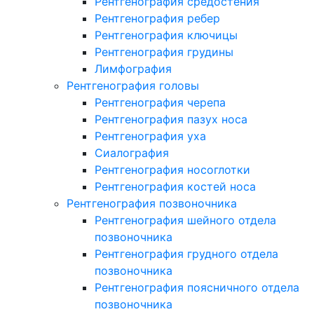
Рентгенография средостения
Рентгенография ребер
Рентгенография ключицы
Рентгенография грудины
Лимфография
Рентгенография головы
Рентгенография черепа
Рентгенография пазух носа
Рентгенография уха
Сиалография
Рентгенография носоглотки
Рентгенография костей носа
Рентгенография позвоночника
Рентгенография шейного отдела
позвоночника
Рентгенография грудного отдела
позвоночника
Рентгенография поясничного отдела
позвоночника