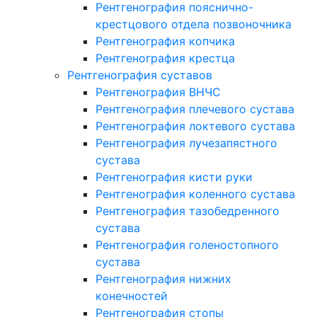
Рентгенография пояснично-
крестцового отдела позвоночника
Рентгенография копчика
Рентгенография крестца
Рентгенография суставов
Рентгенография ВНЧС
Рентгенография плечевого сустава
Рентгенография локтевого сустава
Рентгенография лучезапястного
сустава
Рентгенография кисти руки
Рентгенография коленного сустава
Рентгенография тазобедренного
сустава
Рентгенография голеностопного
сустава
Рентгенография нижних
конечностей
Рентгенография стопы