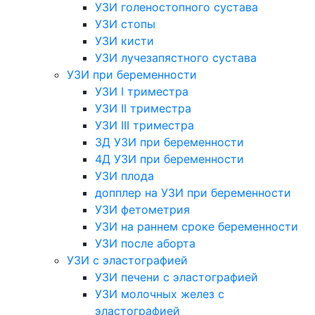
УЗИ голеностопного сустава
УЗИ стопы
УЗИ кисти
УЗИ лучезапястного сустава
УЗИ при беременности
УЗИ I триместра
УЗИ II триместра
УЗИ III триместра
3Д УЗИ при беременности
4Д УЗИ при беременности
УЗИ плода
допплер на УЗИ при беременности
УЗИ фетометрия
УЗИ на раннем сроке беременности
УЗИ после аборта
УЗИ с эластографией
УЗИ печени с эластографией
УЗИ молочных желез с
эластографией