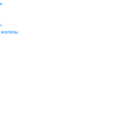
н
н
 железы