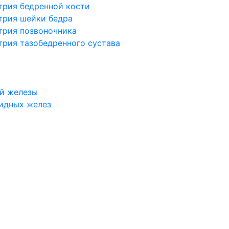
трия бедренной кости
трия шейки бедра
трия позвоночника
трия тазобедренного сустава
й железы
идных желез