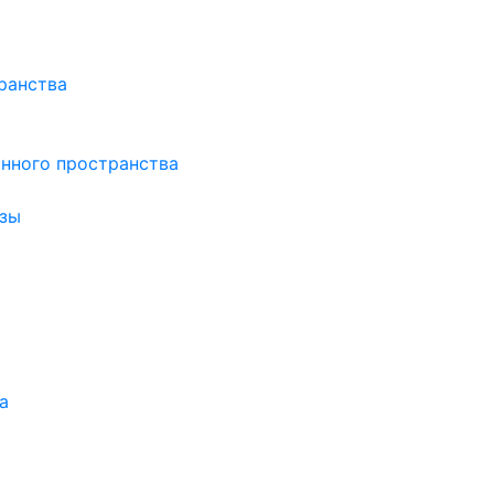
ранства
нного пространства
зы
а