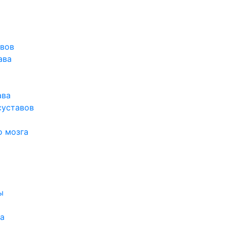
авов
ава
ава
суставов
о мозга
ы
а