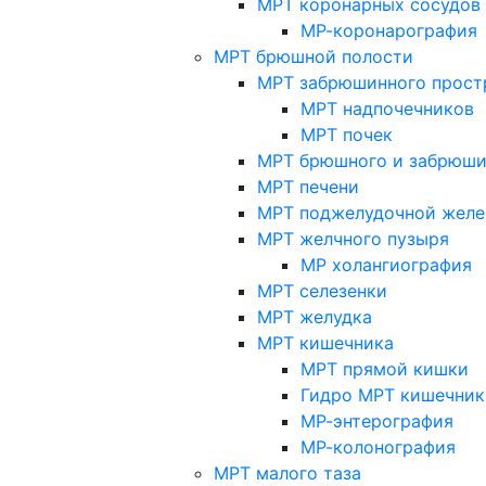
МРТ коронарных сосудов
МР-коронарография
МРТ брюшной полости
МРТ забрюшинного прост
МРТ надпочечников
МРТ почек
МРТ брюшного и забрюши
МРТ печени
МРТ поджелудочной желе
МРТ желчного пузыря
МР холангиография
МРТ селезенки
МРТ желудка
МРТ кишечника
МРТ прямой кишки
Гидро МРТ кишечник
МР-энтерография
МР-колонография
МРТ малого таза