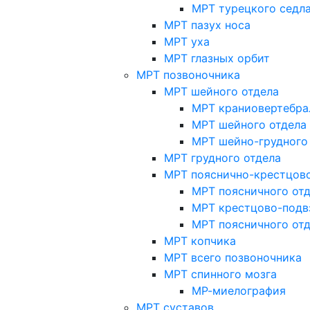
МРТ турецкого седл
МРТ пазух носа
МРТ уха
МРТ глазных орбит
МРТ позвоночника
МРТ шейного отдела
МРТ краниовертебра
МРТ шейного отдела 
МРТ шейно-грудного
МРТ грудного отдела
МРТ пояснично-крестцово
МРТ поясничного от
МРТ крестцово-подв
МРТ поясничного от
МРТ копчика
МРТ всего позвоночника
МРТ спинного мозга
МР-миелография
МРТ суставов