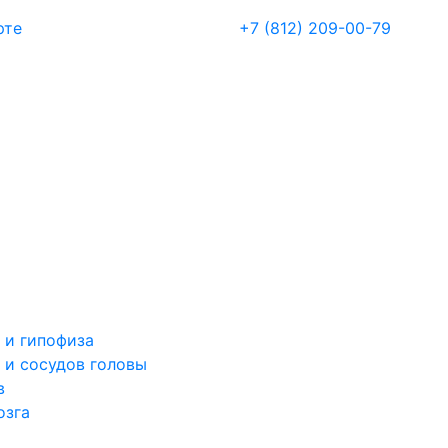
рте
+7 (812) 209-00-79
 и гипофиза
 и сосудов головы
в
озга