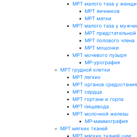
МРТ малого таза у женщи
МРТ яичников
МРТ матки
МРТ малого таза у мужчи
МРТ предстательной
МРТ полового члена
МРТ мошонки
МРТ мочевого пузыря
МР-урография
МРТ грудной клетки
МРТ легких
МРТ органов средостения
МРТ сердца
МРТ гортани и горла
МРТ пищевода
МРТ молочной железы
МР-маммография
МРТ мягких тканей
МРТ мягких тканей шеи