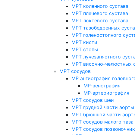
МРТ коленного сустава
МРТ плечевого сустава
МРТ локтевого сустава
МРТ тазобедренных суст
МРТ голеностопного суст
МРТ кисти
МРТ стопы
МРТ лучезапястного суст
МРТ височно-челюстных 
МРТ сосудов
МР ангиография головног
МР-венография
МР-артериография
МРТ сосудов шеи
МРТ грудной части аорты
МРТ брюшной части аорт
МРТ сосудов малого таза
МРТ сосудов позвоночник