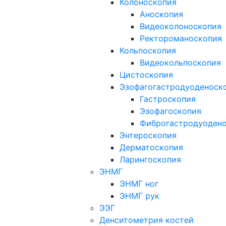
Колоноскопия
Аноскопия
Видеоколоноскопия
Ректороманоскопия
Кольпоскопия
Видеокольпоскопия
Цистоскопия
Эзофагогастродуоденоск
Гастроскопия
Эзофагоскопия
Фиброгастродуоден
Энтероскопия
Дерматоскопия
Ларингоскопия
ЭНМГ
ЭНМГ ног
ЭНМГ рук
ЭЭГ
Денситометрия костей