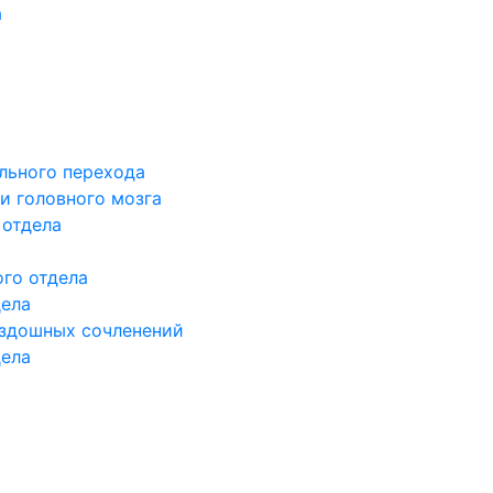
а
льного перехода
и головного мозга
 отдела
го отдела
дела
здошных сочленений
дела