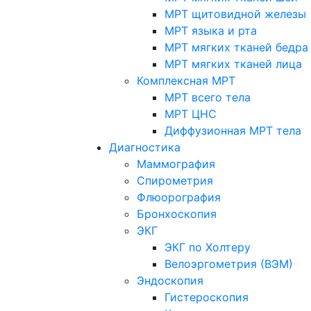
МРТ щитовидной железы
МРТ языка и рта
МРТ мягких тканей бедра
МРТ мягких тканей лица
Комплексная МРТ
МРТ всего тела
МРТ ЦНС
Диффузионная МРТ тела
Диагностика
Маммография
Спирометрия
Флюорография
Бронхоскопия
ЭКГ
ЭКГ по Холтеру
Велоэргометрия (ВЭМ)
Эндоскопия
Гистероскопия