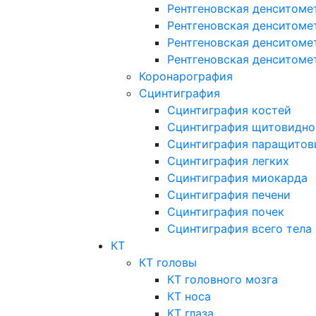
Рентгеновская денситоме
Рентгеновская денситоме
Рентгеновская денситоме
Рентгеновская денситоме
Коронарография
Сцинтиграфия
Сцинтиграфия костей
Сцинтиграфия щитовидно
Сцинтиграфия паращитов
Сцинтиграфия легких
Сцинтиграфия миокарда
Сцинтиграфия печени
Сцинтиграфия почек
Сцинтиграфия всего тела
КТ
КТ головы
КТ головного мозга
КТ носа
КТ глаза