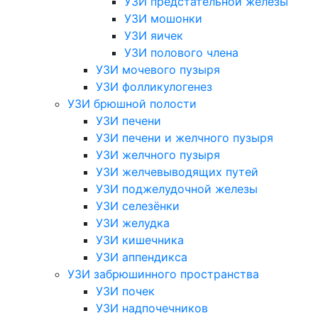
УЗИ предстательной железы
УЗИ мошонки
УЗИ яичек
УЗИ полового члена
УЗИ мочевого пузыря
УЗИ фолликулогенез
УЗИ брюшной полости
УЗИ печени
УЗИ печени и желчного пузыря
УЗИ желчного пузыря
УЗИ желчевыводящих путей
УЗИ поджелудочной железы
УЗИ селезёнки
УЗИ желудка
УЗИ кишечника
УЗИ аппендикса
УЗИ забрюшинного пространства
УЗИ почек
УЗИ надпочечников