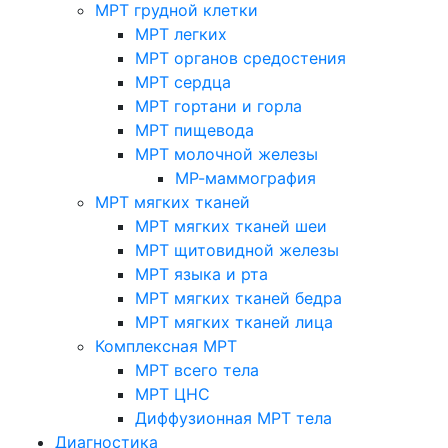
МРТ грудной клетки
МРТ легких
МРТ органов средостения
МРТ сердца
МРТ гортани и горла
МРТ пищевода
МРТ молочной железы
МР-маммография
МРТ мягких тканей
МРТ мягких тканей шеи
МРТ щитовидной железы
МРТ языка и рта
МРТ мягких тканей бедра
МРТ мягких тканей лица
Комплексная МРТ
МРТ всего тела
МРТ ЦНС
Диффузионная МРТ тела
Диагностика