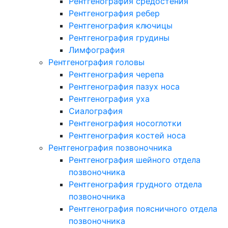
Рентгенография средостения
Рентгенография ребер
Рентгенография ключицы
Рентгенография грудины
Лимфография
Рентгенография головы
Рентгенография черепа
Рентгенография пазух носа
Рентгенография уха
Сиалография
Рентгенография носоглотки
Рентгенография костей носа
Рентгенография позвоночника
Рентгенография шейного отдела
позвоночника
Рентгенография грудного отдела
позвоночника
Рентгенография поясничного отдела
позвоночника