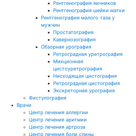
Рентгенография яичников
Рентгенография шейки матки
Рентгенография малого таза у
мужчин
Простатография
Кавернозография
Обзорная урография
Ретроградная уретрография
Микционная
цистоуретрография
Нисходящая цистография
Ретроградная цистография
Экскреторная урография
Фистулография
Врачи
Центр лечения аллергии
Центр лечения аритмии
Центр лечения артроза
Центр лечения боли спины