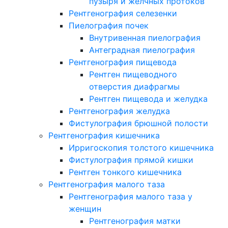
пузыря и желчных протоков
Рентгенография селезенки
Пиелография почек
Внутривенная пиелография
Антеградная пиелография
Рентгенография пищевода
Рентген пищеводного
отверстия диафрагмы
Рентген пищевода и желудка
Рентгенография желудка
Фистулография брюшной полости
Рентгенография кишечника
Ирригоскопия толстого кишечника
Фистулография прямой кишки
Рентген тонкого кишечника
Рентгенография малого таза
Рентгенография малого таза у
женщин
Рентгенография матки