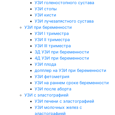
УЗИ голеностопного сустава
УЗИ стопы
УЗИ кисти
УЗИ лучезапястного сустава
УЗИ при беременности
УЗИ I триместра
УЗИ II триместра
УЗИ III триместра
3Д УЗИ при беременности
4Д УЗИ при беременности
УЗИ плода
допплер на УЗИ при беременности
УЗИ фетометрия
УЗИ на раннем сроке беременности
УЗИ после аборта
УЗИ с эластографией
УЗИ печени с эластографией
УЗИ молочных желез с
эластографией