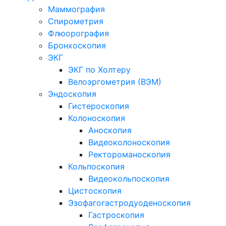
Маммография
Спирометрия
Флюорография
Бронхоскопия
ЭКГ
ЭКГ по Холтеру
Велоэргометрия (ВЭМ)
Эндоскопия
Гистероскопия
Колоноскопия
Аноскопия
Видеоколоноскопия
Ректороманоскопия
Кольпоскопия
Видеокольпоскопия
Цистоскопия
Эзофагогастродуоденоскопия
Гастроскопия