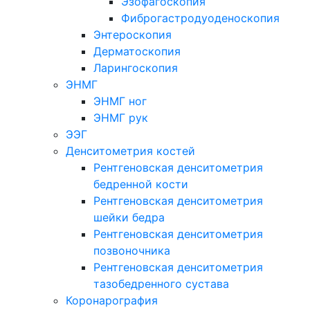
Эзофагоскопия
Фиброгастродуоденоскопия
Энтероскопия
Дерматоскопия
Ларингоскопия
ЭНМГ
ЭНМГ ног
ЭНМГ рук
ЭЭГ
Денситометрия костей
Рентгеновская денситометрия
бедренной кости
Рентгеновская денситометрия
шейки бедра
Рентгеновская денситометрия
позвоночника
Рентгеновская денситометрия
тазобедренного сустава
Коронарография