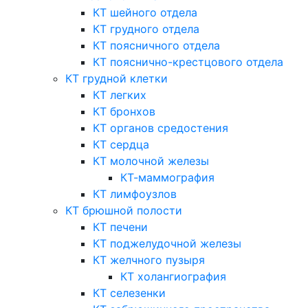
КТ шейного отдела
КТ грудного отдела
КТ поясничного отдела
КТ пояснично-крестцового отдела
КТ грудной клетки
КТ легких
КТ бронхов
КТ органов средостения
КТ сердца
КТ молочной железы
КТ-маммография
КТ лимфоузлов
КТ брюшной полости
КТ печени
КТ поджелудочной железы
КТ желчного пузыря
КТ холангиография
КТ селезенки