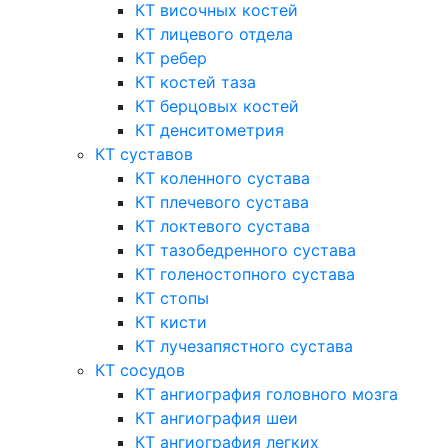
КТ височных костей
КТ лицевого отдела
КТ ребер
КТ костей таза
КТ берцовых костей
КТ денситометрия
КТ суставов
КТ коленного сустава
КТ плечевого сустава
КТ локтевого сустава
КТ тазобедренного сустава
КТ голеностопного сустава
КТ стопы
КТ кисти
КТ лучезапястного сустава
КТ сосудов
КТ ангиография головного мозга
КТ ангиография шеи
КТ ангиография легких