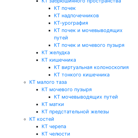
КТ забрюшинного пространства
КТ почек
КТ надпочечников
КТ-урография
КТ почек и мочевыводящих
путей
КТ почек и мочевого пузыря
КТ желудка
КТ кишечника
КТ виртуальная колоноскопия
КТ тонкого кишечника
КТ малого таза
КТ мочевого пузыря
КТ мочевыводящих путей
КТ матки
КТ предстательной железы
КТ костей
КТ черепа
КТ челюсти