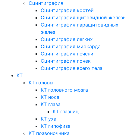
Сцинтиграфия
Сцинтиграфия костей
Сцинтиграфия щитовидной железы
Сцинтиграфия паращитовидных
желез
Сцинтиграфия легких
Сцинтиграфия миокарда
Сцинтиграфия печени
Сцинтиграфия почек
Сцинтиграфия всего тела
КТ
КТ головы
КТ головного мозга
КТ носа
КТ глаза
КТ глазниц
КТ уха
КТ гипофиза
КТ позвоночника