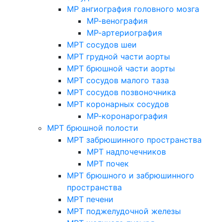
МР ангиография головного мозга
МР-венография
МР-артериография
МРТ сосудов шеи
МРТ грудной части аорты
МРТ брюшной части аорты
МРТ сосудов малого таза
МРТ сосудов позвоночника
МРТ коронарных сосудов
МР-коронарография
МРТ брюшной полости
МРТ забрюшинного пространства
МРТ надпочечников
МРТ почек
МРТ брюшного и забрюшинного
пространства
МРТ печени
МРТ поджелудочной железы