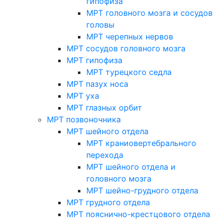
гипофиза
МРТ головного мозга и сосудов
головы
МРТ черепных нервов
МРТ сосудов головного мозга
МРТ гипофиза
МРТ турецкого седла
МРТ пазух носа
МРТ уха
МРТ глазных орбит
МРТ позвоночника
МРТ шейного отдела
МРТ краниовертебрального
перехода
МРТ шейного отдела и
головного мозга
МРТ шейно-грудного отдела
МРТ грудного отдела
МРТ пояснично-крестцового отдела