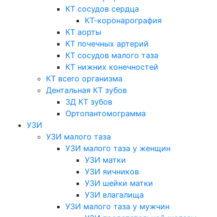
КТ сосудов сердца
КТ-коронарография
КТ аорты
КТ почечных артерий
КТ сосудов малого таза
КТ нижних конечностей
КТ всего организма
Дентальная КТ зубов
3Д КТ зубов
Ортопантомограмма
УЗИ
УЗИ малого таза
УЗИ малого таза у женщин
УЗИ матки
УЗИ яичников
УЗИ шейки матки
УЗИ влагалища
УЗИ малого таза у мужчин