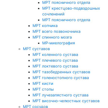
МРТ поясничного отдела
МРТ крестцово-подвздошных
сочленений
МРТ поясничного отдела
МРТ копчика
МРТ всего позвоночника
МРТ спинного мозга
МР-миелография
МРТ суставов
МРТ коленного сустава
МРТ плечевого сустава
МРТ локтевого сустава
МРТ тазобедренных суставов
МРТ голеностопного сустава
МРТ кисти
МРТ стопы
МРТ лучезапястного сустава
МРТ височно-челюстных суставов
МРТ сосудов