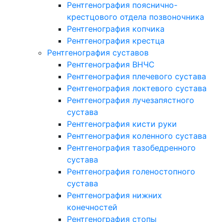
Рентгенография пояснично-
крестцового отдела позвоночника
Рентгенография копчика
Рентгенография крестца
Рентгенография суставов
Рентгенография ВНЧС
Рентгенография плечевого сустава
Рентгенография локтевого сустава
Рентгенография лучезапястного
сустава
Рентгенография кисти руки
Рентгенография коленного сустава
Рентгенография тазобедренного
сустава
Рентгенография голеностопного
сустава
Рентгенография нижних
конечностей
Рентгенография стопы