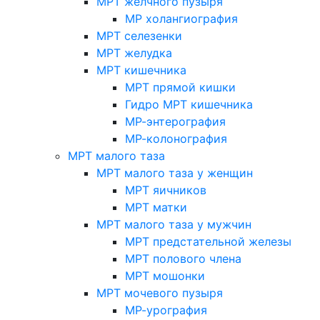
МРТ желчного пузыря
МР холангиография
МРТ селезенки
МРТ желудка
МРТ кишечника
МРТ прямой кишки
Гидро МРТ кишечника
МР-энтерография
МР-колонография
МРТ малого таза
МРТ малого таза у женщин
МРТ яичников
МРТ матки
МРТ малого таза у мужчин
МРТ предстательной железы
МРТ полового члена
МРТ мошонки
МРТ мочевого пузыря
МР-урография