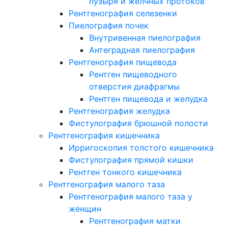
пузыря и желчных протоков
Рентгенография селезенки
Пиелография почек
Внутривенная пиелография
Антеградная пиелография
Рентгенография пищевода
Рентген пищеводного
отверстия диафрагмы
Рентген пищевода и желудка
Рентгенография желудка
Фистулография брюшной полости
Рентгенография кишечника
Ирригоскопия толстого кишечника
Фистулография прямой кишки
Рентген тонкого кишечника
Рентгенография малого таза
Рентгенография малого таза у
женщин
Рентгенография матки