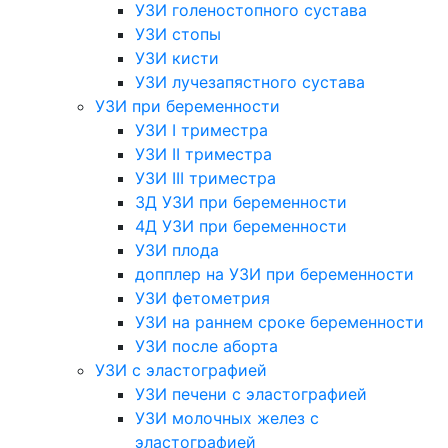
УЗИ голеностопного сустава
УЗИ стопы
УЗИ кисти
УЗИ лучезапястного сустава
УЗИ при беременности
УЗИ I триместра
УЗИ II триместра
УЗИ III триместра
3Д УЗИ при беременности
4Д УЗИ при беременности
УЗИ плода
допплер на УЗИ при беременности
УЗИ фетометрия
УЗИ на раннем сроке беременности
УЗИ после аборта
УЗИ с эластографией
УЗИ печени с эластографией
УЗИ молочных желез с
эластографией