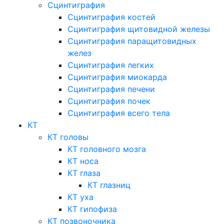
Сцинтиграфия
Сцинтиграфия костей
Сцинтиграфия щитовидной железы
Сцинтиграфия паращитовидных
желез
Сцинтиграфия легких
Сцинтиграфия миокарда
Сцинтиграфия печени
Сцинтиграфия почек
Сцинтиграфия всего тела
КТ
КТ головы
КТ головного мозга
КТ носа
КТ глаза
КТ глазниц
КТ уха
КТ гипофиза
КТ позвоночника