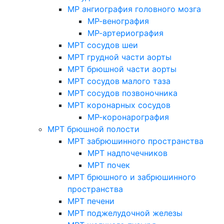
МР ангиография головного мозга
МР-венография
МР-артериография
МРТ сосудов шеи
МРТ грудной части аорты
МРТ брюшной части аорты
МРТ сосудов малого таза
МРТ сосудов позвоночника
МРТ коронарных сосудов
МР-коронарография
МРТ брюшной полости
МРТ забрюшинного пространства
МРТ надпочечников
МРТ почек
МРТ брюшного и забрюшинного
пространства
МРТ печени
МРТ поджелудочной железы