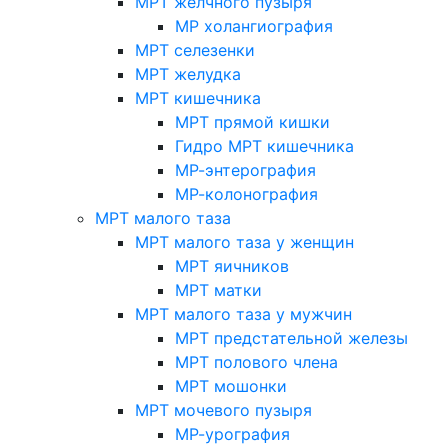
МРТ желчного пузыря
МР холангиография
МРТ селезенки
МРТ желудка
МРТ кишечника
МРТ прямой кишки
Гидро МРТ кишечника
МР-энтерография
МР-колонография
МРТ малого таза
МРТ малого таза у женщин
МРТ яичников
МРТ матки
МРТ малого таза у мужчин
МРТ предстательной железы
МРТ полового члена
МРТ мошонки
МРТ мочевого пузыря
МР-урография