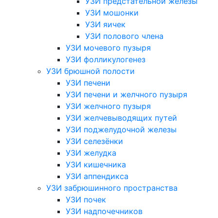
УЗИ предстательной железы
УЗИ мошонки
УЗИ яичек
УЗИ полового члена
УЗИ мочевого пузыря
УЗИ фолликулогенез
УЗИ брюшной полости
УЗИ печени
УЗИ печени и желчного пузыря
УЗИ желчного пузыря
УЗИ желчевыводящих путей
УЗИ поджелудочной железы
УЗИ селезёнки
УЗИ желудка
УЗИ кишечника
УЗИ аппендикса
УЗИ забрюшинного пространства
УЗИ почек
УЗИ надпочечников