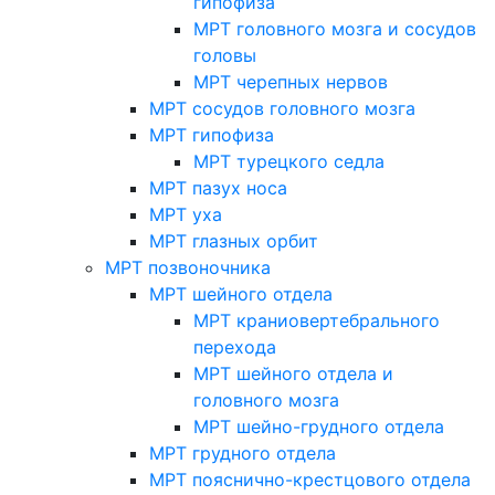
гипофиза
МРТ головного мозга и сосудов
головы
МРТ черепных нервов
МРТ сосудов головного мозга
МРТ гипофиза
МРТ турецкого седла
МРТ пазух носа
МРТ уха
МРТ глазных орбит
МРТ позвоночника
МРТ шейного отдела
МРТ краниовертебрального
перехода
МРТ шейного отдела и
головного мозга
МРТ шейно-грудного отдела
МРТ грудного отдела
МРТ пояснично-крестцового отдела