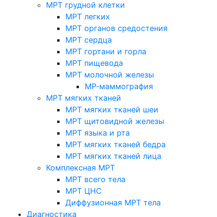
МРТ грудной клетки
МРТ легких
МРТ органов средостения
МРТ сердца
МРТ гортани и горла
МРТ пищевода
МРТ молочной железы
МР-маммография
МРТ мягких тканей
МРТ мягких тканей шеи
МРТ щитовидной железы
МРТ языка и рта
МРТ мягких тканей бедра
МРТ мягких тканей лица
Комплексная МРТ
МРТ всего тела
МРТ ЦНС
Диффузионная МРТ тела
Диагностика