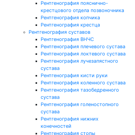
Рентгенография пояснично-
крестцового отдела позвоночника
Рентгенография копчика
Рентгенография крестца
Рентгенография суставов
Рентгенография ВНЧС
Рентгенография плечевого сустава
Рентгенография локтевого сустава
Рентгенография лучезапястного
сустава
Рентгенография кисти руки
Рентгенография коленного сустава
Рентгенография тазобедренного
сустава
Рентгенография голеностопного
сустава
Рентгенография нижних
конечностей
Рентгенография стопы