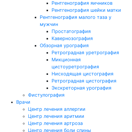
Рентгенография яичников
Рентгенография шейки матки
Рентгенография малого таза у
мужчин
Простатография
Кавернозография
Обзорная урография
Ретроградная уретрография
Микционная
цистоуретрография
Нисходящая цистография
Ретроградная цистография
Экскреторная урография
Фистулография
Врачи
Центр лечения аллергии
Центр лечения аритмии
Центр лечения артроза
Центр лечения боли спины