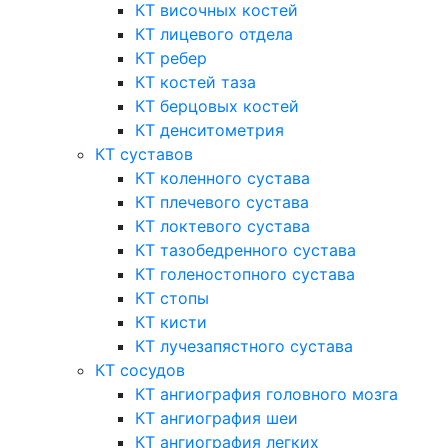
КТ височных костей
КТ лицевого отдела
КТ ребер
КТ костей таза
КТ берцовых костей
КТ денситометрия
КТ суставов
КТ коленного сустава
КТ плечевого сустава
КТ локтевого сустава
КТ тазобедренного сустава
КТ голеностопного сустава
КТ стопы
КТ кисти
КТ лучезапястного сустава
КТ сосудов
КТ ангиография головного мозга
КТ ангиография шеи
КТ ангиография легких