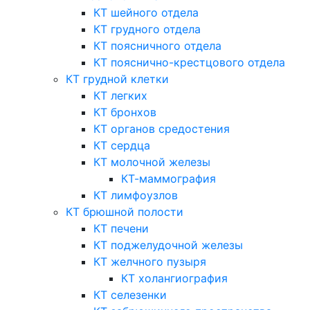
КТ шейного отдела
КТ грудного отдела
КТ поясничного отдела
КТ пояснично-крестцового отдела
КТ грудной клетки
КТ легких
КТ бронхов
КТ органов средостения
КТ сердца
КТ молочной железы
КТ-маммография
КТ лимфоузлов
КТ брюшной полости
КТ печени
КТ поджелудочной железы
КТ желчного пузыря
КТ холангиография
КТ селезенки