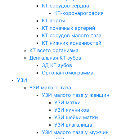
КТ сосудов сердца
КТ-коронарография
КТ аорты
КТ почечных артерий
КТ сосудов малого таза
КТ нижних конечностей
КТ всего организма
Дентальная КТ зубов
3Д КТ зубов
Ортопантомограмма
УЗИ
УЗИ малого таза
УЗИ малого таза у женщин
УЗИ матки
УЗИ яичников
УЗИ шейки матки
УЗИ влагалища
УЗИ малого таза у мужчин