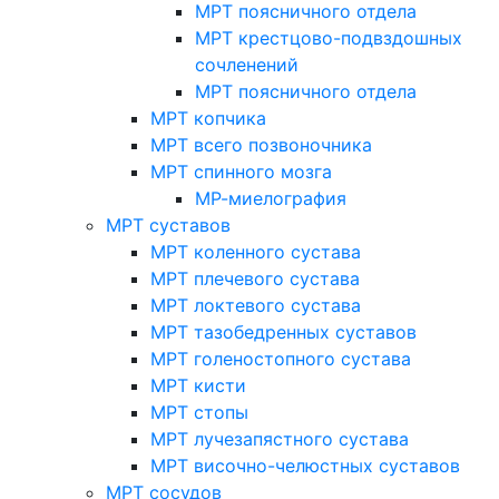
МРТ поясничного отдела
МРТ крестцово-подвздошных
сочленений
МРТ поясничного отдела
МРТ копчика
МРТ всего позвоночника
МРТ спинного мозга
МР-миелография
МРТ суставов
МРТ коленного сустава
МРТ плечевого сустава
МРТ локтевого сустава
МРТ тазобедренных суставов
МРТ голеностопного сустава
МРТ кисти
МРТ стопы
МРТ лучезапястного сустава
МРТ височно-челюстных суставов
МРТ сосудов