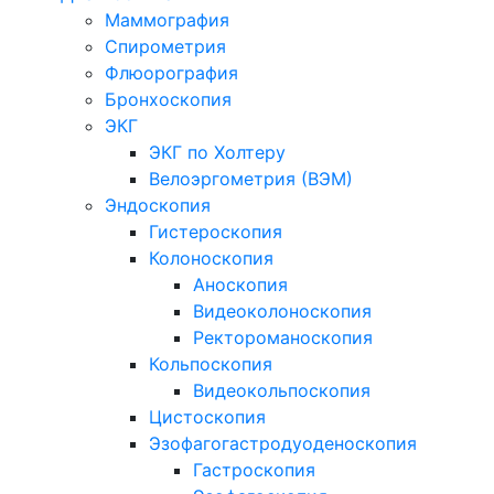
Маммография
Спирометрия
Флюорография
Бронхоскопия
ЭКГ
ЭКГ по Холтеру
Велоэргометрия (ВЭМ)
Эндоскопия
Гистероскопия
Колоноскопия
Аноскопия
Видеоколоноскопия
Ректороманоскопия
Кольпоскопия
Видеокольпоскопия
Цистоскопия
Эзофагогастродуоденоскопия
Гастроскопия