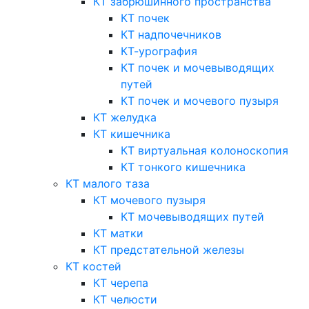
КТ забрюшинного пространства
КТ почек
КТ надпочечников
КТ-урография
КТ почек и мочевыводящих
путей
КТ почек и мочевого пузыря
КТ желудка
КТ кишечника
КТ виртуальная колоноскопия
КТ тонкого кишечника
КТ малого таза
КТ мочевого пузыря
КТ мочевыводящих путей
КТ матки
КТ предстательной железы
КТ костей
КТ черепа
КТ челюсти