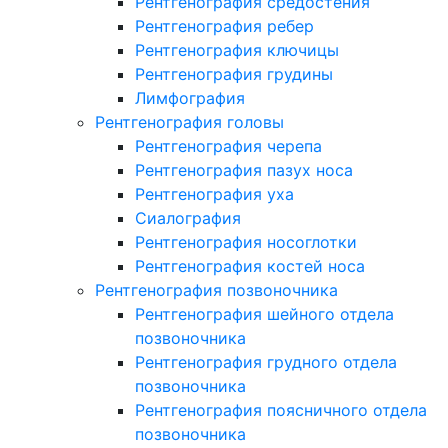
Рентгенография средостения
Рентгенография ребер
Рентгенография ключицы
Рентгенография грудины
Лимфография
Рентгенография головы
Рентгенография черепа
Рентгенография пазух носа
Рентгенография уха
Сиалография
Рентгенография носоглотки
Рентгенография костей носа
Рентгенография позвоночника
Рентгенография шейного отдела
позвоночника
Рентгенография грудного отдела
позвоночника
Рентгенография поясничного отдела
позвоночника