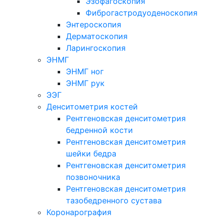
Эзофагоскопия
Фиброгастродуоденоскопия
Энтероскопия
Дерматоскопия
Ларингоскопия
ЭНМГ
ЭНМГ ног
ЭНМГ рук
ЭЭГ
Денситометрия костей
Рентгеновская денситометрия
бедренной кости
Рентгеновская денситометрия
шейки бедра
Рентгеновская денситометрия
позвоночника
Рентгеновская денситометрия
тазобедренного сустава
Коронарография