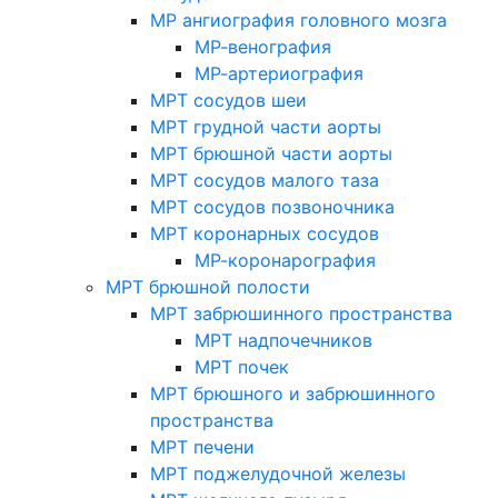
МР ангиография головного мозга
МР-венография
МР-артериография
МРТ сосудов шеи
МРТ грудной части аорты
МРТ брюшной части аорты
МРТ сосудов малого таза
МРТ сосудов позвоночника
МРТ коронарных сосудов
МР-коронарография
МРТ брюшной полости
МРТ забрюшинного пространства
МРТ надпочечников
МРТ почек
МРТ брюшного и забрюшинного
пространства
МРТ печени
МРТ поджелудочной железы