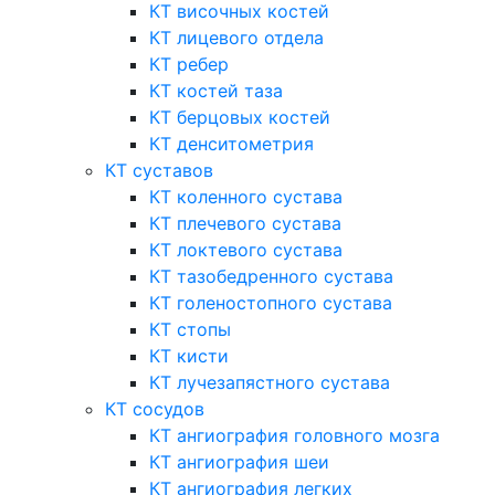
КТ височных костей
КТ лицевого отдела
КТ ребер
КТ костей таза
КТ берцовых костей
КТ денситометрия
КТ суставов
КТ коленного сустава
КТ плечевого сустава
КТ локтевого сустава
КТ тазобедренного сустава
КТ голеностопного сустава
КТ стопы
КТ кисти
КТ лучезапястного сустава
КТ сосудов
КТ ангиография головного мозга
КТ ангиография шеи
КТ ангиография легких