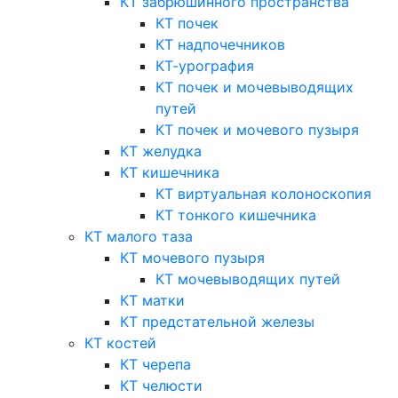
КТ забрюшинного пространства
КТ почек
КТ надпочечников
КТ-урография
КТ почек и мочевыводящих
путей
КТ почек и мочевого пузыря
КТ желудка
КТ кишечника
КТ виртуальная колоноскопия
КТ тонкого кишечника
КТ малого таза
КТ мочевого пузыря
КТ мочевыводящих путей
КТ матки
КТ предстательной железы
КТ костей
КТ черепа
КТ челюсти