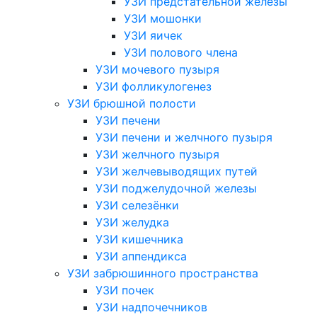
УЗИ предстательной железы
УЗИ мошонки
УЗИ яичек
УЗИ полового члена
УЗИ мочевого пузыря
УЗИ фолликулогенез
УЗИ брюшной полости
УЗИ печени
УЗИ печени и желчного пузыря
УЗИ желчного пузыря
УЗИ желчевыводящих путей
УЗИ поджелудочной железы
УЗИ селезёнки
УЗИ желудка
УЗИ кишечника
УЗИ аппендикса
УЗИ забрюшинного пространства
УЗИ почек
УЗИ надпочечников