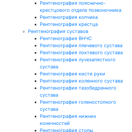
Рентгенография пояснично-
крестцового отдела позвоночника
Рентгенография копчика
Рентгенография крестца
Рентгенография суставов
Рентгенография ВНЧС
Рентгенография плечевого сустава
Рентгенография локтевого сустава
Рентгенография лучезапястного
сустава
Рентгенография кисти руки
Рентгенография коленного сустава
Рентгенография тазобедренного
сустава
Рентгенография голеностопного
сустава
Рентгенография нижних
конечностей
Рентгенография стопы