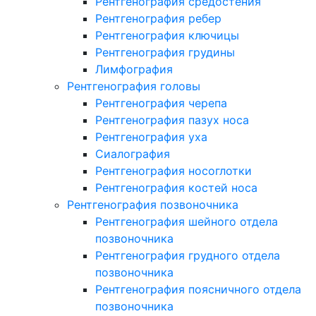
Рентгенография средостения
Рентгенография ребер
Рентгенография ключицы
Рентгенография грудины
Лимфография
Рентгенография головы
Рентгенография черепа
Рентгенография пазух носа
Рентгенография уха
Сиалография
Рентгенография носоглотки
Рентгенография костей носа
Рентгенография позвоночника
Рентгенография шейного отдела
позвоночника
Рентгенография грудного отдела
позвоночника
Рентгенография поясничного отдела
позвоночника