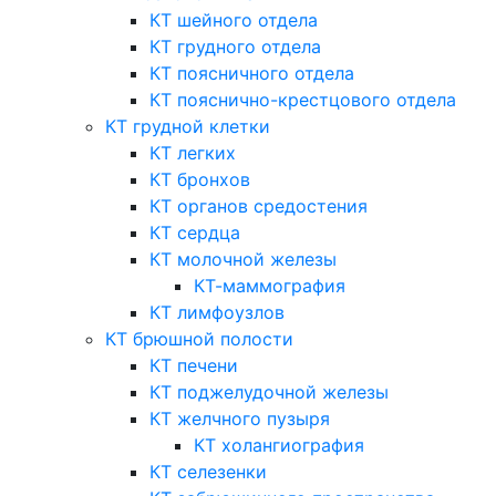
КТ шейного отдела
КТ грудного отдела
КТ поясничного отдела
КТ пояснично-крестцового отдела
КТ грудной клетки
КТ легких
КТ бронхов
КТ органов средостения
КТ сердца
КТ молочной железы
КТ-маммография
КТ лимфоузлов
КТ брюшной полости
КТ печени
КТ поджелудочной железы
КТ желчного пузыря
КТ холангиография
КТ селезенки