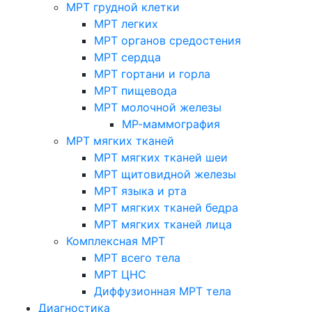
МРТ грудной клетки
МРТ легких
МРТ органов средостения
МРТ сердца
МРТ гортани и горла
МРТ пищевода
МРТ молочной железы
МР-маммография
МРТ мягких тканей
МРТ мягких тканей шеи
МРТ щитовидной железы
МРТ языка и рта
МРТ мягких тканей бедра
МРТ мягких тканей лица
Комплексная МРТ
МРТ всего тела
МРТ ЦНС
Диффузионная МРТ тела
Диагностика