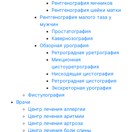
Рентгенография яичников
Рентгенография шейки матки
Рентгенография малого таза у
мужчин
Простатография
Кавернозография
Обзорная урография
Ретроградная уретрография
Микционная
цистоуретрография
Нисходящая цистография
Ретроградная цистография
Экскреторная урография
Фистулография
Врачи
Центр лечения аллергии
Центр лечения аритмии
Центр лечения артроза
Центр лечения боли спины