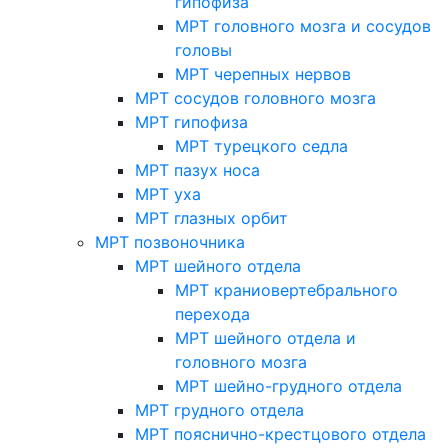
гипофиза
МРТ головного мозга и сосудов
головы
МРТ черепных нервов
МРТ сосудов головного мозга
МРТ гипофиза
МРТ турецкого седла
МРТ пазух носа
МРТ уха
МРТ глазных орбит
МРТ позвоночника
МРТ шейного отдела
МРТ краниовертебрального
перехода
МРТ шейного отдела и
головного мозга
МРТ шейно-грудного отдела
МРТ грудного отдела
МРТ пояснично-крестцового отдела