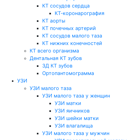
КТ сосудов сердца
КТ-коронарография
КТ аорты
КТ почечных артерий
КТ сосудов малого таза
КТ нижних конечностей
КТ всего организма
Дентальная КТ зубов
3Д КТ зубов
Ортопантомограмма
УЗИ
УЗИ малого таза
УЗИ малого таза у женщин
УЗИ матки
УЗИ яичников
УЗИ шейки матки
УЗИ влагалища
УЗИ малого таза у мужчин