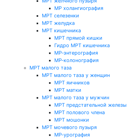
МРТ желчного пузыря
МР холангиография
МРТ селезенки
МРТ желудка
МРТ кишечника
МРТ прямой кишки
Гидро МРТ кишечника
МР-энтерография
МР-колонография
МРТ малого таза
МРТ малого таза у женщин
МРТ яичников
МРТ матки
МРТ малого таза у мужчин
МРТ предстательной железы
МРТ полового члена
МРТ мошонки
МРТ мочевого пузыря
МР-урография