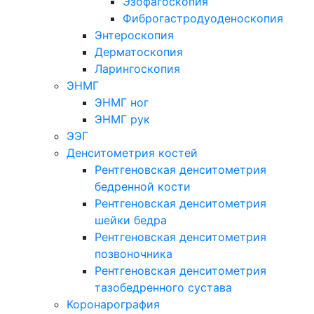
Эзофагоскопия
Фиброгастродуоденоскопия
Энтероскопия
Дерматоскопия
Ларингоскопия
ЭНМГ
ЭНМГ ног
ЭНМГ рук
ЭЭГ
Денситометрия костей
Рентгеновская денситометрия
бедренной кости
Рентгеновская денситометрия
шейки бедра
Рентгеновская денситометрия
позвоночника
Рентгеновская денситометрия
тазобедренного сустава
Коронарография