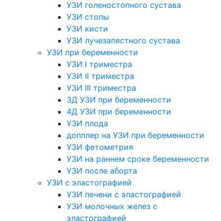
УЗИ голеностопного сустава
УЗИ стопы
УЗИ кисти
УЗИ лучезапястного сустава
УЗИ при беременности
УЗИ I триместра
УЗИ II триместра
УЗИ III триместра
3Д УЗИ при беременности
4Д УЗИ при беременности
УЗИ плода
допплер на УЗИ при беременности
УЗИ фетометрия
УЗИ на раннем сроке беременности
УЗИ после аборта
УЗИ с эластографией
УЗИ печени с эластографией
УЗИ молочных желез с
эластографией