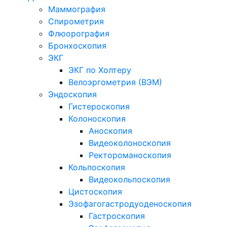
Маммография
Спирометрия
Флюорография
Бронхоскопия
ЭКГ
ЭКГ по Холтеру
Велоэргометрия (ВЭМ)
Эндоскопия
Гистероскопия
Колоноскопия
Аноскопия
Видеоколоноскопия
Ректороманоскопия
Кольпоскопия
Видеокольпоскопия
Цистоскопия
Эзофагогастродуоденоскопия
Гастроскопия