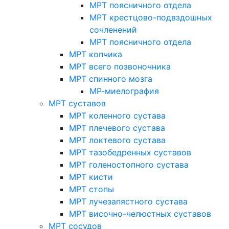
МРТ поясничного отдела
МРТ крестцово-подвздошных
сочленений
МРТ поясничного отдела
МРТ копчика
МРТ всего позвоночника
МРТ спинного мозга
МР-миелография
МРТ суставов
МРТ коленного сустава
МРТ плечевого сустава
МРТ локтевого сустава
МРТ тазобедренных суставов
МРТ голеностопного сустава
МРТ кисти
МРТ стопы
МРТ лучезапястного сустава
МРТ височно-челюстных суставов
МРТ сосудов