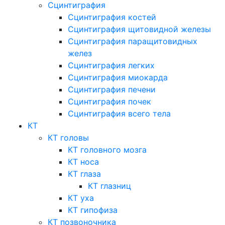
Сцинтиграфия
Сцинтиграфия костей
Сцинтиграфия щитовидной железы
Сцинтиграфия паращитовидных
желез
Сцинтиграфия легких
Сцинтиграфия миокарда
Сцинтиграфия печени
Сцинтиграфия почек
Сцинтиграфия всего тела
КТ
КТ головы
КТ головного мозга
КТ носа
КТ глаза
КТ глазниц
КТ уха
КТ гипофиза
КТ позвоночника