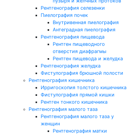
пузыря и желчных протоков
Рентгенография селезенки
Пиелография почек
Внутривенная пиелография
Антеградная пиелография
Рентгенография пищевода
Рентген пищеводного
отверстия диафрагмы
Рентген пищевода и желудка
Рентгенография желудка
Фистулография брюшной полости
Рентгенография кишечника
Ирригоскопия толстого кишечника
Фистулография прямой кишки
Рентген тонкого кишечника
Рентгенография малого таза
Рентгенография малого таза у
женщин
Рентгенография матки