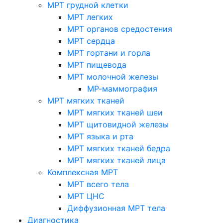
МРТ грудной клетки
МРТ легких
МРТ органов средостения
МРТ сердца
МРТ гортани и горла
МРТ пищевода
МРТ молочной железы
МР-маммография
МРТ мягких тканей
МРТ мягких тканей шеи
МРТ щитовидной железы
МРТ языка и рта
МРТ мягких тканей бедра
МРТ мягких тканей лица
Комплексная МРТ
МРТ всего тела
МРТ ЦНС
Диффузионная МРТ тела
Диагностика