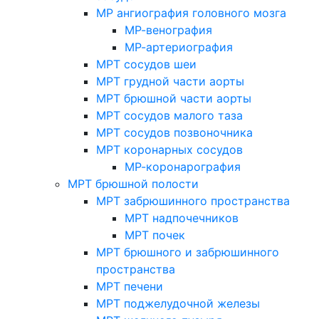
МР ангиография головного мозга
МР-венография
МР-артериография
МРТ сосудов шеи
МРТ грудной части аорты
МРТ брюшной части аорты
МРТ сосудов малого таза
МРТ сосудов позвоночника
МРТ коронарных сосудов
МР-коронарография
МРТ брюшной полости
МРТ забрюшинного пространства
МРТ надпочечников
МРТ почек
МРТ брюшного и забрюшинного
пространства
МРТ печени
МРТ поджелудочной железы