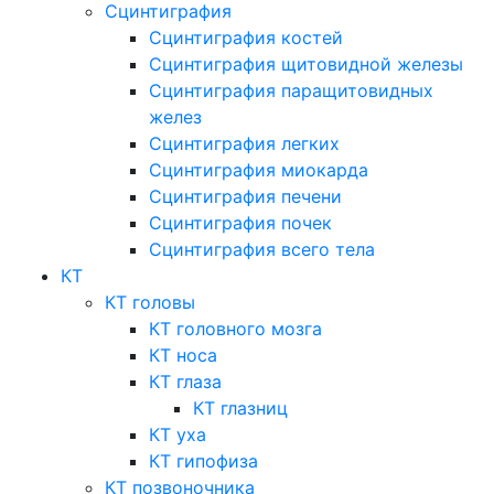
Сцинтиграфия
Сцинтиграфия костей
Сцинтиграфия щитовидной железы
Сцинтиграфия паращитовидных
желез
Сцинтиграфия легких
Сцинтиграфия миокарда
Сцинтиграфия печени
Сцинтиграфия почек
Сцинтиграфия всего тела
КТ
КТ головы
КТ головного мозга
КТ носа
КТ глаза
КТ глазниц
КТ уха
КТ гипофиза
КТ позвоночника