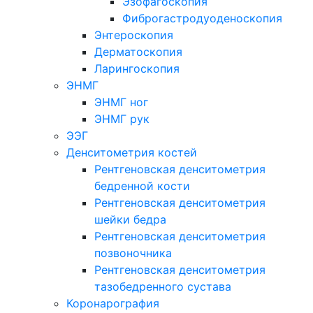
Эзофагоскопия
Фиброгастродуоденоскопия
Энтероскопия
Дерматоскопия
Ларингоскопия
ЭНМГ
ЭНМГ ног
ЭНМГ рук
ЭЭГ
Денситометрия костей
Рентгеновская денситометрия
бедренной кости
Рентгеновская денситометрия
шейки бедра
Рентгеновская денситометрия
позвоночника
Рентгеновская денситометрия
тазобедренного сустава
Коронарография