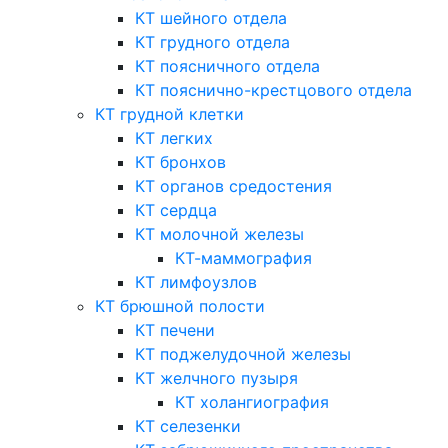
КТ шейного отдела
КТ грудного отдела
КТ поясничного отдела
КТ пояснично-крестцового отдела
КТ грудной клетки
КТ легких
КТ бронхов
КТ органов средостения
КТ сердца
КТ молочной железы
КТ-маммография
КТ лимфоузлов
КТ брюшной полости
КТ печени
КТ поджелудочной железы
КТ желчного пузыря
КТ холангиография
КТ селезенки