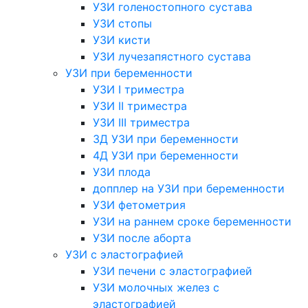
УЗИ голеностопного сустава
УЗИ стопы
УЗИ кисти
УЗИ лучезапястного сустава
УЗИ при беременности
УЗИ I триместра
УЗИ II триместра
УЗИ III триместра
3Д УЗИ при беременности
4Д УЗИ при беременности
УЗИ плода
допплер на УЗИ при беременности
УЗИ фетометрия
УЗИ на раннем сроке беременности
УЗИ после аборта
УЗИ с эластографией
УЗИ печени с эластографией
УЗИ молочных желез с
эластографией