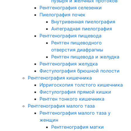
пузыря и желчных протоков
Рентгенография селезенки
Пиелография почек
Внутривенная пиелография
Антеградная пиелография
Рентгенография пищевода
Рентген пищеводного
отверстия диафрагмы
Рентген пищевода и желудка
Рентгенография желудка
Фистулография брюшной полости
Рентгенография кишечника
Ирригоскопия толстого кишечника
Фистулография прямой кишки
Рентген тонкого кишечника
Рентгенография малого таза
Рентгенография малого таза у
женщин
Рентгенография матки