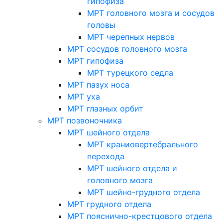
гипофиза
МРТ головного мозга и сосудов
головы
МРТ черепных нервов
МРТ сосудов головного мозга
МРТ гипофиза
МРТ турецкого седла
МРТ пазух носа
МРТ уха
МРТ глазных орбит
МРТ позвоночника
МРТ шейного отдела
МРТ краниовертебрального
перехода
МРТ шейного отдела и
головного мозга
МРТ шейно-грудного отдела
МРТ грудного отдела
МРТ пояснично-крестцового отдела