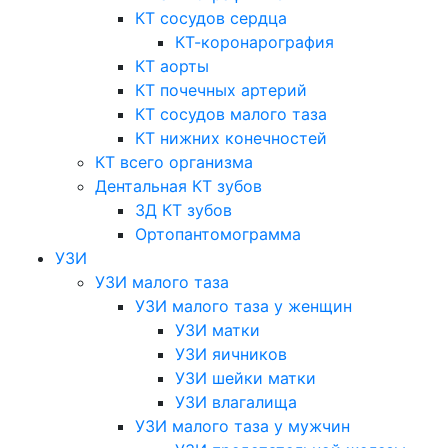
КТ сосудов сердца
КТ-коронарография
КТ аорты
КТ почечных артерий
КТ сосудов малого таза
КТ нижних конечностей
КТ всего организма
Дентальная КТ зубов
3Д КТ зубов
Ортопантомограмма
УЗИ
УЗИ малого таза
УЗИ малого таза у женщин
УЗИ матки
УЗИ яичников
УЗИ шейки матки
УЗИ влагалища
УЗИ малого таза у мужчин