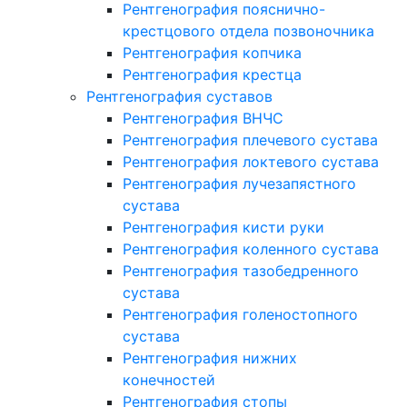
Рентгенография пояснично-
крестцового отдела позвоночника
Рентгенография копчика
Рентгенография крестца
Рентгенография суставов
Рентгенография ВНЧС
Рентгенография плечевого сустава
Рентгенография локтевого сустава
Рентгенография лучезапястного
сустава
Рентгенография кисти руки
Рентгенография коленного сустава
Рентгенография тазобедренного
сустава
Рентгенография голеностопного
сустава
Рентгенография нижних
конечностей
Рентгенография стопы