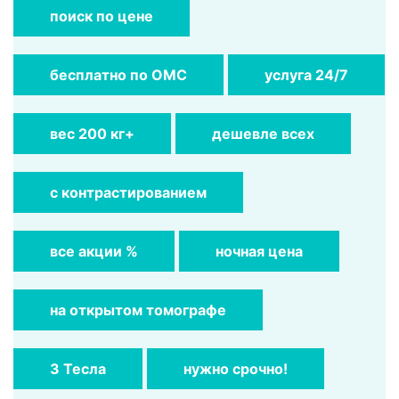
поиск по цене
бесплатно по ОМС
услуга 24/7
вес 200 кг+
дешевле всех
с контрастированием
все акции %
ночная цена
на открытом томографе
3 Тесла
нужно срочно!