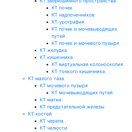
КТ забрюшинного пространства
КТ почек
КТ надпочечников
КТ-урография
КТ почек и мочевыводящих
путей
КТ почек и мочевого пузыря
КТ желудка
КТ кишечника
КТ виртуальная колоноскопия
КТ тонкого кишечника
КТ малого таза
КТ мочевого пузыря
КТ мочевыводящих путей
КТ матки
КТ предстательной железы
КТ костей
КТ черепа
КТ челюсти