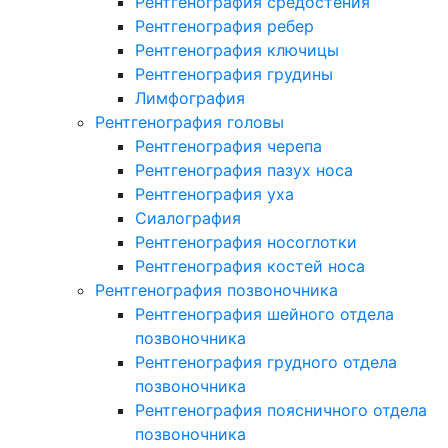
Рентгенография средостения
Рентгенография ребер
Рентгенография ключицы
Рентгенография грудины
Лимфография
Рентгенография головы
Рентгенография черепа
Рентгенография пазух носа
Рентгенография уха
Сиалография
Рентгенография носоглотки
Рентгенография костей носа
Рентгенография позвоночника
Рентгенография шейного отдела
позвоночника
Рентгенография грудного отдела
позвоночника
Рентгенография поясничного отдела
позвоночника