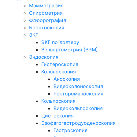
Маммография
Спирометрия
Флюорография
Бронхоскопия
ЭКГ
ЭКГ по Холтеру
Велоэргометрия (ВЭМ)
Эндоскопия
Гистероскопия
Колоноскопия
Аноскопия
Видеоколоноскопия
Ректороманоскопия
Кольпоскопия
Видеокольпоскопия
Цистоскопия
Эзофагогастродуоденоскопия
Гастроскопия