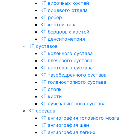
КТ височных костей
КТ лицевого отдела
КТ ребер
КТ костей таза
КТ берцовых костей
КТ денситометрия
КТ суставов
КТ коленного сустава
КТ плечевого сустава
КТ локтевого сустава
КТ тазобедренного сустава
КТ голеностопного сустава
КТ стопы
КТ кисти
КТ лучезапястного сустава
КТ сосудов
КТ ангиография головного мозга
КТ ангиография шеи
КТ ангиография легких