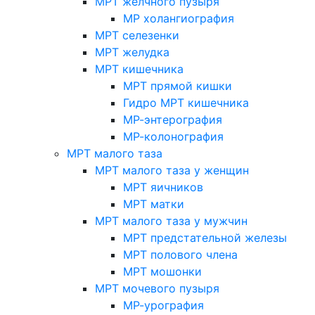
МРТ желчного пузыря
МР холангиография
МРТ селезенки
МРТ желудка
МРТ кишечника
МРТ прямой кишки
Гидро МРТ кишечника
МР-энтерография
МР-колонография
МРТ малого таза
МРТ малого таза у женщин
МРТ яичников
МРТ матки
МРТ малого таза у мужчин
МРТ предстательной железы
МРТ полового члена
МРТ мошонки
МРТ мочевого пузыря
МР-урография