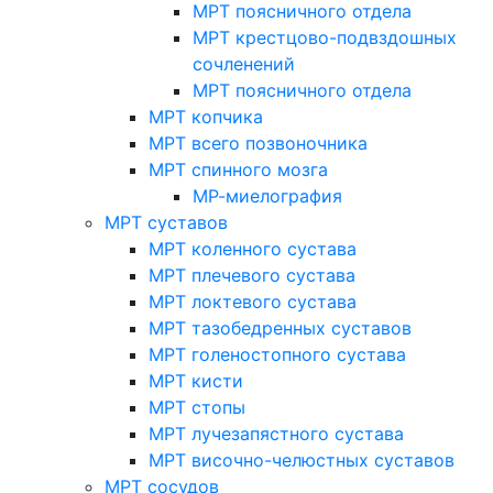
МРТ поясничного отдела
МРТ крестцово-подвздошных
сочленений
МРТ поясничного отдела
МРТ копчика
МРТ всего позвоночника
МРТ спинного мозга
МР-миелография
МРТ суставов
МРТ коленного сустава
МРТ плечевого сустава
МРТ локтевого сустава
МРТ тазобедренных суставов
МРТ голеностопного сустава
МРТ кисти
МРТ стопы
МРТ лучезапястного сустава
МРТ височно-челюстных суставов
МРТ сосудов