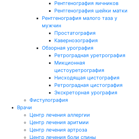
Рентгенография яичников
Рентгенография шейки матки
Рентгенография малого таза у
мужчин
Простатография
Кавернозография
Обзорная урография
Ретроградная уретрография
Микционная
цистоуретрография
Нисходящая цистография
Ретроградная цистография
Экскреторная урография
Фистулография
Врачи
Центр лечения аллергии
Центр лечения аритмии
Центр лечения артроза
Центр лечения боли спины