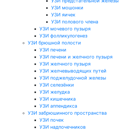
УЗИ предстательной железы
УЗИ мошонки
УЗИ яичек
УЗИ полового члена
УЗИ мочевого пузыря
УЗИ фолликулогенез
УЗИ брюшной полости
УЗИ печени
УЗИ печени и желчного пузыря
УЗИ желчного пузыря
УЗИ желчевыводящих путей
УЗИ поджелудочной железы
УЗИ селезёнки
УЗИ желудка
УЗИ кишечника
УЗИ аппендикса
УЗИ забрюшинного пространства
УЗИ почек
УЗИ надпочечников