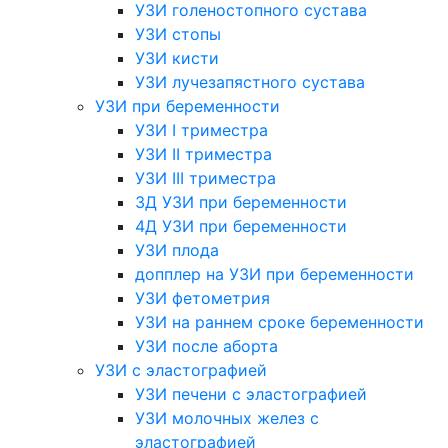
УЗИ голеностопного сустава
УЗИ стопы
УЗИ кисти
УЗИ лучезапястного сустава
УЗИ при беременности
УЗИ I триместра
УЗИ II триместра
УЗИ III триместра
3Д УЗИ при беременности
4Д УЗИ при беременности
УЗИ плода
допплер на УЗИ при беременности
УЗИ фетометрия
УЗИ на раннем сроке беременности
УЗИ после аборта
УЗИ с эластографией
УЗИ печени с эластографией
УЗИ молочных желез с
эластографией