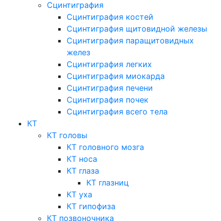
Сцинтиграфия
Сцинтиграфия костей
Сцинтиграфия щитовидной железы
Сцинтиграфия паращитовидных
желез
Сцинтиграфия легких
Сцинтиграфия миокарда
Сцинтиграфия печени
Сцинтиграфия почек
Сцинтиграфия всего тела
КТ
КТ головы
КТ головного мозга
КТ носа
КТ глаза
КТ глазниц
КТ уха
КТ гипофиза
КТ позвоночника