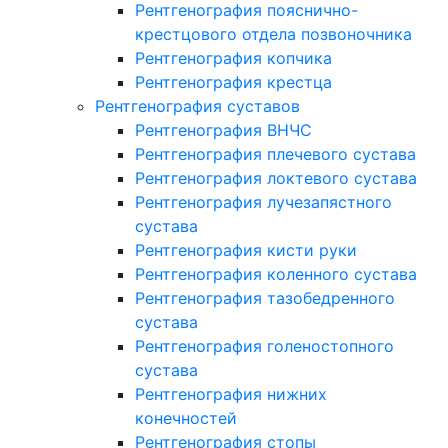
Рентгенография пояснично-
крестцового отдела позвоночника
Рентгенография копчика
Рентгенография крестца
Рентгенография суставов
Рентгенография ВНЧС
Рентгенография плечевого сустава
Рентгенография локтевого сустава
Рентгенография лучезапястного
сустава
Рентгенография кисти руки
Рентгенография коленного сустава
Рентгенография тазобедренного
сустава
Рентгенография голеностопного
сустава
Рентгенография нижних
конечностей
Рентгенография стопы