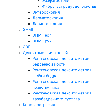
Эзофагоскопия
Фиброгастродуоденоскопия
Энтероскопия
Дерматоскопия
Ларингоскопия
ЭНМГ
ЭНМГ ног
ЭНМГ рук
ЭЭГ
Денситометрия костей
Рентгеновская денситометрия
бедренной кости
Рентгеновская денситометрия
шейки бедра
Рентгеновская денситометрия
позвоночника
Рентгеновская денситометрия
тазобедренного сустава
Коронарография