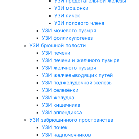
УЗИ предстательной железы
УЗИ мошонки
УЗИ яичек
УЗИ полового члена
УЗИ мочевого пузыря
УЗИ фолликулогенез
УЗИ брюшной полости
УЗИ печени
УЗИ печени и желчного пузыря
УЗИ желчного пузыря
УЗИ желчевыводящих путей
УЗИ поджелудочной железы
УЗИ селезёнки
УЗИ желудка
УЗИ кишечника
УЗИ аппендикса
УЗИ забрюшинного пространства
УЗИ почек
УЗИ надпочечников