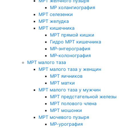
МРТ желчного пузыря
МР холангиография
МРТ селезенки
МРТ желудка
МРТ кишечника
МРТ прямой кишки
Гидро МРТ кишечника
МР-энтерография
МР-колонография
МРТ малого таза
МРТ малого таза у женщин
МРТ яичников
МРТ матки
МРТ малого таза у мужчин
МРТ предстательной железы
МРТ полового члена
МРТ мошонки
МРТ мочевого пузыря
МР-урография