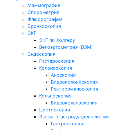
Маммография
Спирометрия
Флюорография
Бронхоскопия
ЭКГ
ЭКГ по Холтеру
Велоэргометрия (ВЭМ)
Эндоскопия
Гистероскопия
Колоноскопия
Аноскопия
Видеоколоноскопия
Ректороманоскопия
Кольпоскопия
Видеокольпоскопия
Цистоскопия
Эзофагогастродуоденоскопия
Гастроскопия