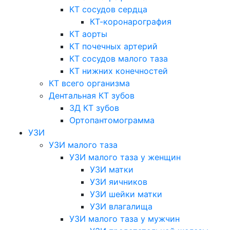
КТ сосудов сердца
КТ-коронарография
КТ аорты
КТ почечных артерий
КТ сосудов малого таза
КТ нижних конечностей
КТ всего организма
Дентальная КТ зубов
3Д КТ зубов
Ортопантомограмма
УЗИ
УЗИ малого таза
УЗИ малого таза у женщин
УЗИ матки
УЗИ яичников
УЗИ шейки матки
УЗИ влагалища
УЗИ малого таза у мужчин