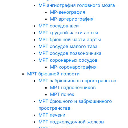
МР ангиография головного мозга
МР-венография
МР-артериография
МРТ сосудов шеи
МРТ грудной части аорты
МРТ брюшной части аорты
МРТ сосудов малого таза
МРТ сосудов позвоночника
МРТ коронарных сосудов
МР-коронарография
МРТ брюшной полости
МРТ забрюшинного пространства
МРТ надпочечников
МРТ почек
МРТ брюшного и забрюшинного
пространства
МРТ печени
МРТ поджелудочной железы