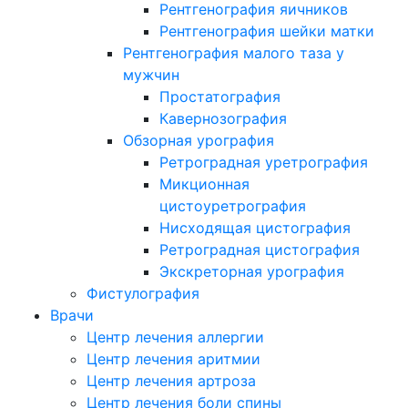
Рентгенография яичников
Рентгенография шейки матки
Рентгенография малого таза у
мужчин
Простатография
Кавернозография
Обзорная урография
Ретроградная уретрография
Микционная
цистоуретрография
Нисходящая цистография
Ретроградная цистография
Экскреторная урография
Фистулография
Врачи
Центр лечения аллергии
Центр лечения аритмии
Центр лечения артроза
Центр лечения боли спины