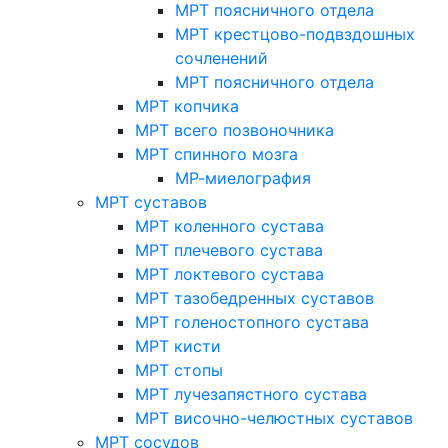
МРТ поясничного отдела
МРТ крестцово-подвздошных
сочленений
МРТ поясничного отдела
МРТ копчика
МРТ всего позвоночника
МРТ спинного мозга
МР-миелография
МРТ суставов
МРТ коленного сустава
МРТ плечевого сустава
МРТ локтевого сустава
МРТ тазобедренных суставов
МРТ голеностопного сустава
МРТ кисти
МРТ стопы
МРТ лучезапястного сустава
МРТ височно-челюстных суставов
МРТ сосудов