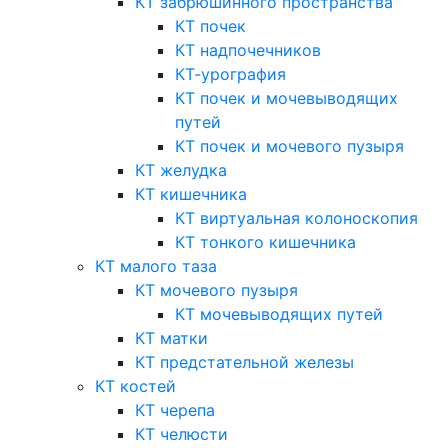
КТ забрюшинного пространства
КТ почек
КТ надпочечников
КТ-урография
КТ почек и мочевыводящих
путей
КТ почек и мочевого пузыря
КТ желудка
КТ кишечника
КТ виртуальная колоноскопия
КТ тонкого кишечника
КТ малого таза
КТ мочевого пузыря
КТ мочевыводящих путей
КТ матки
КТ предстательной железы
КТ костей
КТ черепа
КТ челюсти