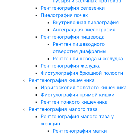
пузыря и желчных протоков
Рентгенография селезенки
Пиелография почек
Внутривенная пиелография
Антеградная пиелография
Рентгенография пищевода
Рентген пищеводного
отверстия диафрагмы
Рентген пищевода и желудка
Рентгенография желудка
Фистулография брюшной полости
Рентгенография кишечника
Ирригоскопия толстого кишечника
Фистулография прямой кишки
Рентген тонкого кишечника
Рентгенография малого таза
Рентгенография малого таза у
женщин
Рентгенография матки