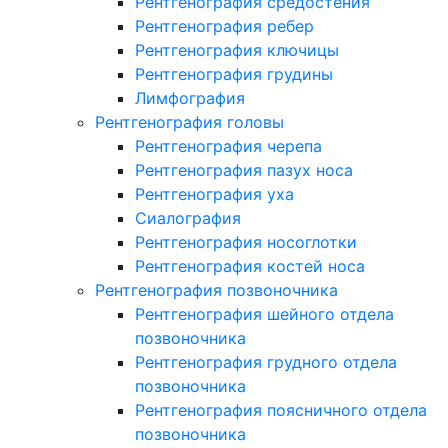
Рентгенография средостения
Рентгенография ребер
Рентгенография ключицы
Рентгенография грудины
Лимфография
Рентгенография головы
Рентгенография черепа
Рентгенография пазух носа
Рентгенография уха
Сиалография
Рентгенография носоглотки
Рентгенография костей носа
Рентгенография позвоночника
Рентгенография шейного отдела
позвоночника
Рентгенография грудного отдела
позвоночника
Рентгенография поясничного отдела
позвоночника