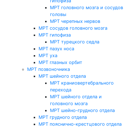
гипофиза
МРТ головного мозга и сосудов
головы
МРТ черепных нервов
МРТ сосудов головного мозга
МРТ гипофиза
МРТ турецкого седла
МРТ пазух носа
МРТ уха
МРТ глазных орбит
МРТ позвоночника
МРТ шейного отдела
МРТ краниовертебрального
перехода
МРТ шейного отдела и
головного мозга
МРТ шейно-грудного отдела
МРТ грудного отдела
МРТ пояснично-крестцового отдела