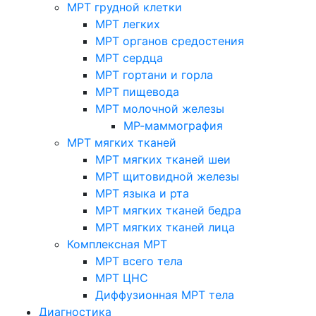
МРТ грудной клетки
МРТ легких
МРТ органов средостения
МРТ сердца
МРТ гортани и горла
МРТ пищевода
МРТ молочной железы
МР-маммография
МРТ мягких тканей
МРТ мягких тканей шеи
МРТ щитовидной железы
МРТ языка и рта
МРТ мягких тканей бедра
МРТ мягких тканей лица
Комплексная МРТ
МРТ всего тела
МРТ ЦНС
Диффузионная МРТ тела
Диагностика