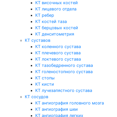
КТ височных костей
КТ лицевого отдела
КТ ребер
КТ костей таза
КТ берцовых костей
КТ денситометрия
КТ суставов
КТ коленного сустава
КТ плечевого сустава
КТ локтевого сустава
КТ тазобедренного сустава
КТ голеностопного сустава
КТ стопы
КТ кисти
КТ лучезапястного сустава
КТ сосудов
КТ ангиография головного мозга
КТ ангиография шеи
КТ ангиография легких