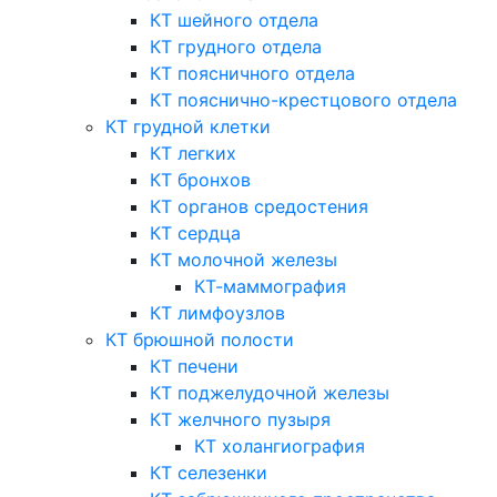
КТ шейного отдела
КТ грудного отдела
КТ поясничного отдела
КТ пояснично-крестцового отдела
КТ грудной клетки
КТ легких
КТ бронхов
КТ органов средостения
КТ сердца
КТ молочной железы
КТ-маммография
КТ лимфоузлов
КТ брюшной полости
КТ печени
КТ поджелудочной железы
КТ желчного пузыря
КТ холангиография
КТ селезенки