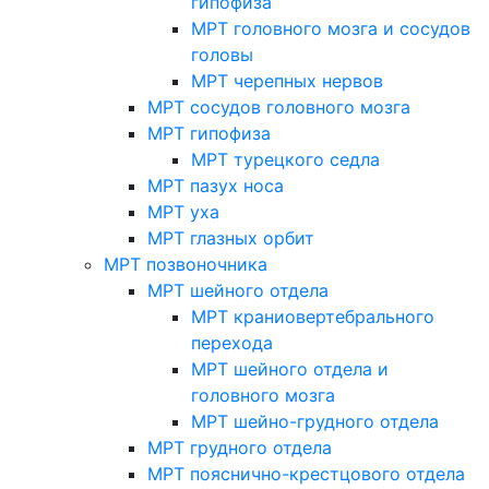
гипофиза
МРТ головного мозга и сосудов
головы
МРТ черепных нервов
МРТ сосудов головного мозга
МРТ гипофиза
МРТ турецкого седла
МРТ пазух носа
МРТ уха
МРТ глазных орбит
МРТ позвоночника
МРТ шейного отдела
МРТ краниовертебрального
перехода
МРТ шейного отдела и
головного мозга
МРТ шейно-грудного отдела
МРТ грудного отдела
МРТ пояснично-крестцового отдела