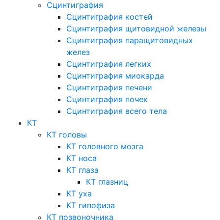
Сцинтиграфия
Сцинтиграфия костей
Сцинтиграфия щитовидной железы
Сцинтиграфия паращитовидных
желез
Сцинтиграфия легких
Сцинтиграфия миокарда
Сцинтиграфия печени
Сцинтиграфия почек
Сцинтиграфия всего тела
КТ
КТ головы
КТ головного мозга
КТ носа
КТ глаза
КТ глазниц
КТ уха
КТ гипофиза
КТ позвоночника