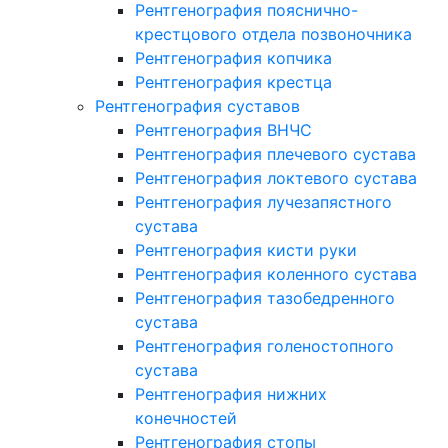
Рентгенография пояснично-
крестцового отдела позвоночника
Рентгенография копчика
Рентгенография крестца
Рентгенография суставов
Рентгенография ВНЧС
Рентгенография плечевого сустава
Рентгенография локтевого сустава
Рентгенография лучезапястного
сустава
Рентгенография кисти руки
Рентгенография коленного сустава
Рентгенография тазобедренного
сустава
Рентгенография голеностопного
сустава
Рентгенография нижних
конечностей
Рентгенография стопы