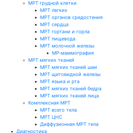
МРТ грудной клетки
МРТ легких
МРТ органов средостения
МРТ сердца
МРТ гортани и горла
МРТ пищевода
МРТ молочной железы
МР-маммография
МРТ мягких тканей
МРТ мягких тканей шеи
МРТ щитовидной железы
МРТ языка и рта
МРТ мягких тканей бедра
МРТ мягких тканей лица
Комплексная МРТ
МРТ всего тела
МРТ ЦНС
Диффузионная МРТ тела
Диагностика