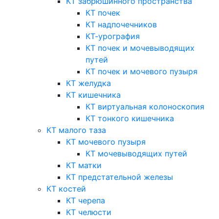
КТ забрюшинного пространства
КТ почек
КТ надпочечников
КТ-урография
КТ почек и мочевыводящих
путей
КТ почек и мочевого пузыря
КТ желудка
КТ кишечника
КТ виртуальная колоноскопия
КТ тонкого кишечника
КТ малого таза
КТ мочевого пузыря
КТ мочевыводящих путей
КТ матки
КТ предстательной железы
КТ костей
КТ черепа
КТ челюсти