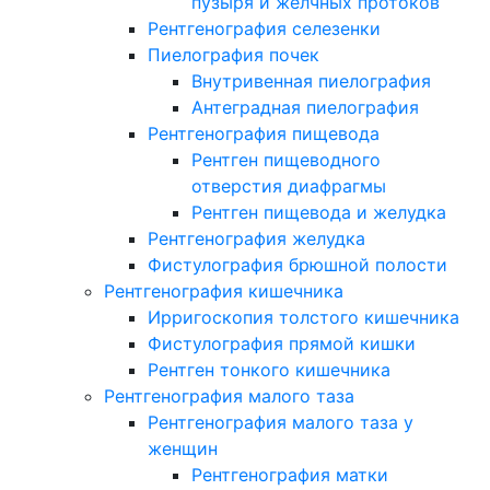
пузыря и желчных протоков
Рентгенография селезенки
Пиелография почек
Внутривенная пиелография
Антеградная пиелография
Рентгенография пищевода
Рентген пищеводного
отверстия диафрагмы
Рентген пищевода и желудка
Рентгенография желудка
Фистулография брюшной полости
Рентгенография кишечника
Ирригоскопия толстого кишечника
Фистулография прямой кишки
Рентген тонкого кишечника
Рентгенография малого таза
Рентгенография малого таза у
женщин
Рентгенография матки