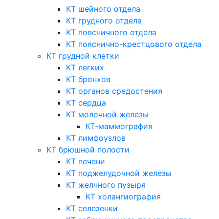
КТ шейного отдела
КТ грудного отдела
КТ поясничного отдела
КТ пояснично-крестцового отдела
КТ грудной клетки
КТ легких
КТ бронхов
КТ органов средостения
КТ сердца
КТ молочной железы
КТ-маммография
КТ лимфоузлов
КТ брюшной полости
КТ печени
КТ поджелудочной железы
КТ желчного пузыря
КТ холангиография
КТ селезенки