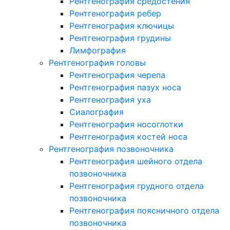
Рентгенография средостения
Рентгенография ребер
Рентгенография ключицы
Рентгенография грудины
Лимфография
Рентгенография головы
Рентгенография черепа
Рентгенография пазух носа
Рентгенография уха
Сиалография
Рентгенография носоглотки
Рентгенография костей носа
Рентгенография позвоночника
Рентгенография шейного отдела
позвоночника
Рентгенография грудного отдела
позвоночника
Рентгенография поясничного отдела
позвоночника