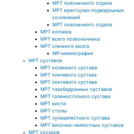
МРТ поясничного отдела
МРТ крестцово-подвздошных
сочленений
МРТ поясничного отдела
МРТ копчика
МРТ всего позвоночника
МРТ спинного мозга
МР-миелография
МРТ суставов
МРТ коленного сустава
МРТ плечевого сустава
МРТ локтевого сустава
МРТ тазобедренных суставов
МРТ голеностопного сустава
МРТ кисти
МРТ стопы
МРТ лучезапястного сустава
МРТ височно-челюстных суставов
МРТ сосудов