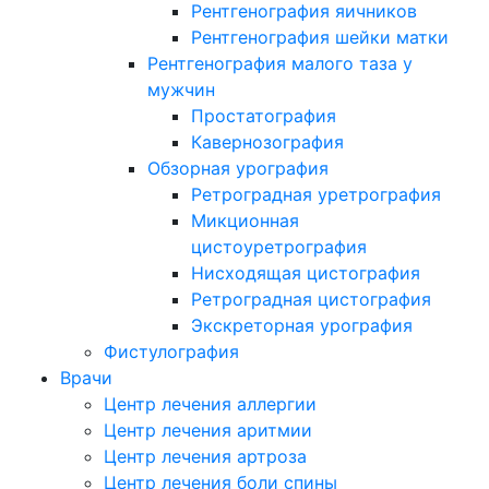
Рентгенография яичников
Рентгенография шейки матки
Рентгенография малого таза у
мужчин
Простатография
Кавернозография
Обзорная урография
Ретроградная уретрография
Микционная
цистоуретрография
Нисходящая цистография
Ретроградная цистография
Экскреторная урография
Фистулография
Врачи
Центр лечения аллергии
Центр лечения аритмии
Центр лечения артроза
Центр лечения боли спины