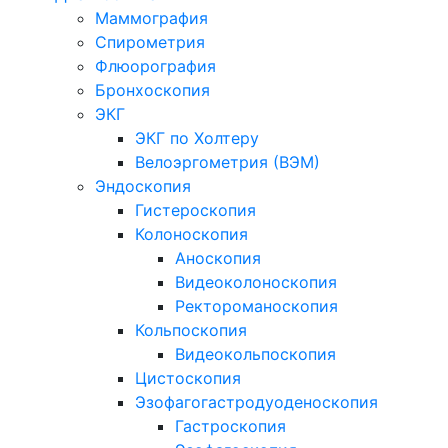
Маммография
Спирометрия
Флюорография
Бронхоскопия
ЭКГ
ЭКГ по Холтеру
Велоэргометрия (ВЭМ)
Эндоскопия
Гистероскопия
Колоноскопия
Аноскопия
Видеоколоноскопия
Ректороманоскопия
Кольпоскопия
Видеокольпоскопия
Цистоскопия
Эзофагогастродуоденоскопия
Гастроскопия