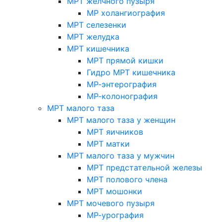
МРТ желчного пузыря
МР холангиография
МРТ селезенки
МРТ желудка
МРТ кишечника
МРТ прямой кишки
Гидро МРТ кишечника
МР-энтерография
МР-колонография
МРТ малого таза
МРТ малого таза у женщин
МРТ яичников
МРТ матки
МРТ малого таза у мужчин
МРТ предстательной железы
МРТ полового члена
МРТ мошонки
МРТ мочевого пузыря
МР-урография