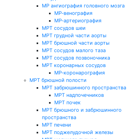
МР ангиография головного мозга
МР-венография
МР-артериография
МРТ сосудов шеи
МРТ грудной части аорты
МРТ брюшной части аорты
МРТ сосудов малого таза
МРТ сосудов позвоночника
МРТ коронарных сосудов
МР-коронарография
МРТ брюшной полости
МРТ забрюшинного пространства
МРТ надпочечников
МРТ почек
МРТ брюшного и забрюшинного
пространства
МРТ печени
МРТ поджелудочной железы