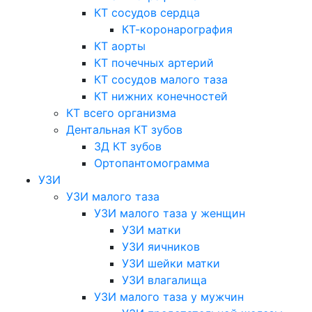
КТ сосудов сердца
КТ-коронарография
КТ аорты
КТ почечных артерий
КТ сосудов малого таза
КТ нижних конечностей
КТ всего организма
Дентальная КТ зубов
3Д КТ зубов
Ортопантомограмма
УЗИ
УЗИ малого таза
УЗИ малого таза у женщин
УЗИ матки
УЗИ яичников
УЗИ шейки матки
УЗИ влагалища
УЗИ малого таза у мужчин