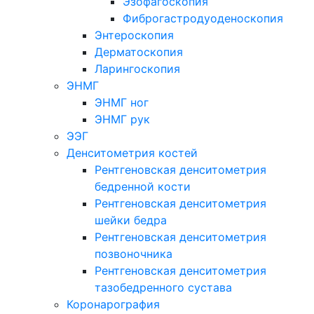
Эзофагоскопия
Фиброгастродуоденоскопия
Энтероскопия
Дерматоскопия
Ларингоскопия
ЭНМГ
ЭНМГ ног
ЭНМГ рук
ЭЭГ
Денситометрия костей
Рентгеновская денситометрия
бедренной кости
Рентгеновская денситометрия
шейки бедра
Рентгеновская денситометрия
позвоночника
Рентгеновская денситометрия
тазобедренного сустава
Коронарография