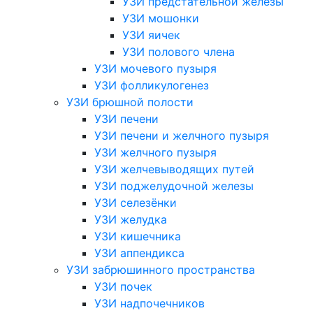
УЗИ предстательной железы
УЗИ мошонки
УЗИ яичек
УЗИ полового члена
УЗИ мочевого пузыря
УЗИ фолликулогенез
УЗИ брюшной полости
УЗИ печени
УЗИ печени и желчного пузыря
УЗИ желчного пузыря
УЗИ желчевыводящих путей
УЗИ поджелудочной железы
УЗИ селезёнки
УЗИ желудка
УЗИ кишечника
УЗИ аппендикса
УЗИ забрюшинного пространства
УЗИ почек
УЗИ надпочечников