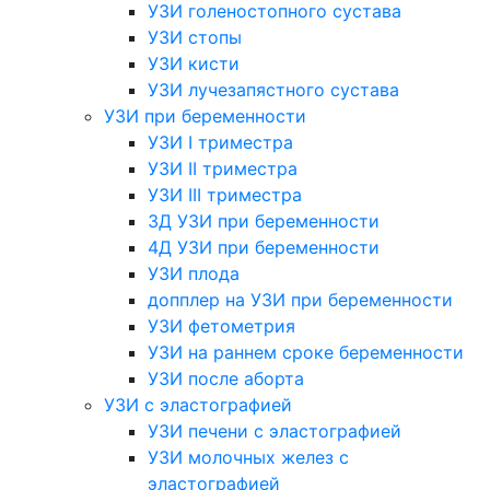
УЗИ голеностопного сустава
УЗИ стопы
УЗИ кисти
УЗИ лучезапястного сустава
УЗИ при беременности
УЗИ I триместра
УЗИ II триместра
УЗИ III триместра
3Д УЗИ при беременности
4Д УЗИ при беременности
УЗИ плода
допплер на УЗИ при беременности
УЗИ фетометрия
УЗИ на раннем сроке беременности
УЗИ после аборта
УЗИ с эластографией
УЗИ печени с эластографией
УЗИ молочных желез с
эластографией