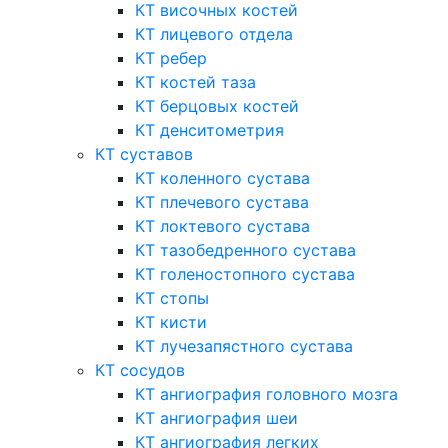
КТ височных костей
КТ лицевого отдела
КТ ребер
КТ костей таза
КТ берцовых костей
КТ денситометрия
КТ суставов
КТ коленного сустава
КТ плечевого сустава
КТ локтевого сустава
КТ тазобедренного сустава
КТ голеностопного сустава
КТ стопы
КТ кисти
КТ лучезапястного сустава
КТ сосудов
КТ ангиография головного мозга
КТ ангиография шеи
КТ ангиография легких