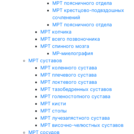
МРТ поясничного отдела
МРТ крестцово-подвздошных
сочленений
МРТ поясничного отдела
МРТ копчика
МРТ всего позвоночника
МРТ спинного мозга
МР-миелография
МРТ суставов
МРТ коленного сустава
МРТ плечевого сустава
МРТ локтевого сустава
МРТ тазобедренных суставов
МРТ голеностопного сустава
МРТ кисти
МРТ стопы
МРТ лучезапястного сустава
МРТ височно-челюстных суставов
МРТ сосудов