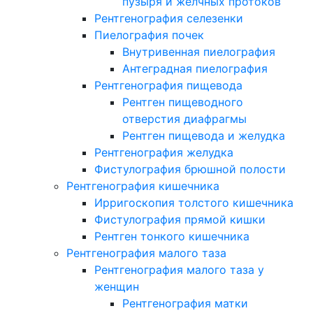
пузыря и желчных протоков
Рентгенография селезенки
Пиелография почек
Внутривенная пиелография
Антеградная пиелография
Рентгенография пищевода
Рентген пищеводного
отверстия диафрагмы
Рентген пищевода и желудка
Рентгенография желудка
Фистулография брюшной полости
Рентгенография кишечника
Ирригоскопия толстого кишечника
Фистулография прямой кишки
Рентген тонкого кишечника
Рентгенография малого таза
Рентгенография малого таза у
женщин
Рентгенография матки