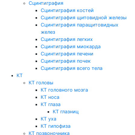
Сцинтиграфия
Сцинтиграфия костей
Сцинтиграфия щитовидной железы
Сцинтиграфия паращитовидных
желез
Сцинтиграфия легких
Сцинтиграфия миокарда
Сцинтиграфия печени
Сцинтиграфия почек
Сцинтиграфия всего тела
КТ
КТ головы
КТ головного мозга
КТ носа
КТ глаза
КТ глазниц
КТ уха
КТ гипофиза
КТ позвоночника