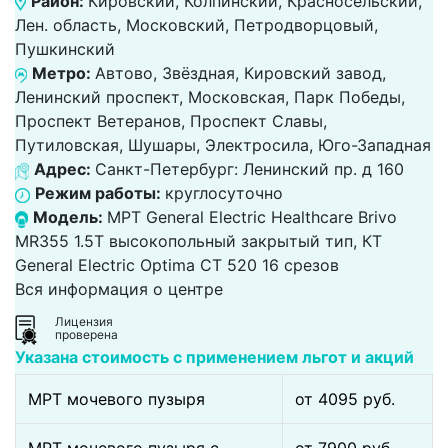
Район:
Кировский, Колпинский, Красносельский,
Лен. область, Московский, Петродворцовый,
Пушкинский
Метро:
Автово, Звёздная, Кировский завод,
Ленинский проспект, Московская, Парк Победы,
Проспект Ветеранов, Проспект Славы,
Путиловская, Шушары, Электросила, Юго-Западная
Адрес:
Санкт-Петербург: Ленинский пр. д 160
Режим работы:
круглосуточно
Модель:
МРТ General Electric Healthcare Brivo
MR355 1.5Т высокопольный закрытый тип, КТ
General Electric Optima CT 520 16 срезов
Вся информация о центре
Лицензия
проверена
Указана стоимость с применением льгот и акций
МРТ мочевого пузыря
от 4095 pуб.
МРТ мочевого пузыря с
от 7900 pуб.