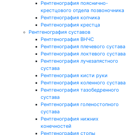
Рентгенография пояснично-
крестцового отдела позвоночника
Рентгенография копчика
Рентгенография крестца
Рентгенография суставов
Рентгенография ВНЧС
Рентгенография плечевого сустава
Рентгенография локтевого сустава
Рентгенография лучезапястного
сустава
Рентгенография кисти руки
Рентгенография коленного сустава
Рентгенография тазобедренного
сустава
Рентгенография голеностопного
сустава
Рентгенография нижних
конечностей
Рентгенография стопы