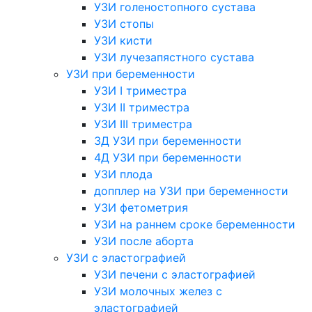
УЗИ голеностопного сустава
УЗИ стопы
УЗИ кисти
УЗИ лучезапястного сустава
УЗИ при беременности
УЗИ I триместра
УЗИ II триместра
УЗИ III триместра
3Д УЗИ при беременности
4Д УЗИ при беременности
УЗИ плода
допплер на УЗИ при беременности
УЗИ фетометрия
УЗИ на раннем сроке беременности
УЗИ после аборта
УЗИ с эластографией
УЗИ печени с эластографией
УЗИ молочных желез с
эластографией