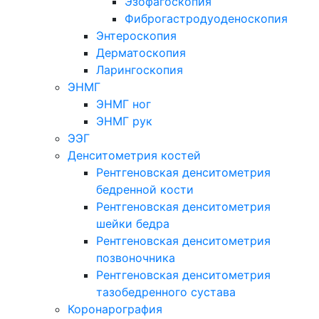
Эзофагоскопия
Фиброгастродуоденоскопия
Энтероскопия
Дерматоскопия
Ларингоскопия
ЭНМГ
ЭНМГ ног
ЭНМГ рук
ЭЭГ
Денситометрия костей
Рентгеновская денситометрия
бедренной кости
Рентгеновская денситометрия
шейки бедра
Рентгеновская денситометрия
позвоночника
Рентгеновская денситометрия
тазобедренного сустава
Коронарография