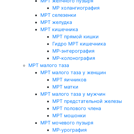
МРТ желчного пузыря
МР холангиография
МРТ селезенки
МРТ желудка
МРТ кишечника
МРТ прямой кишки
Гидро МРТ кишечника
МР-энтерография
МР-колонография
МРТ малого таза
МРТ малого таза у женщин
МРТ яичников
МРТ матки
МРТ малого таза у мужчин
МРТ предстательной железы
МРТ полового члена
МРТ мошонки
МРТ мочевого пузыря
МР-урография