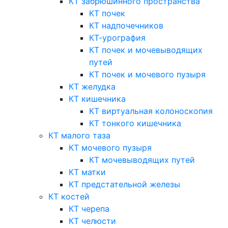
КТ забрюшинного пространства
КТ почек
КТ надпочечников
КТ-урография
КТ почек и мочевыводящих
путей
КТ почек и мочевого пузыря
КТ желудка
КТ кишечника
КТ виртуальная колоноскопия
КТ тонкого кишечника
КТ малого таза
КТ мочевого пузыря
КТ мочевыводящих путей
КТ матки
КТ предстательной железы
КТ костей
КТ черепа
КТ челюсти