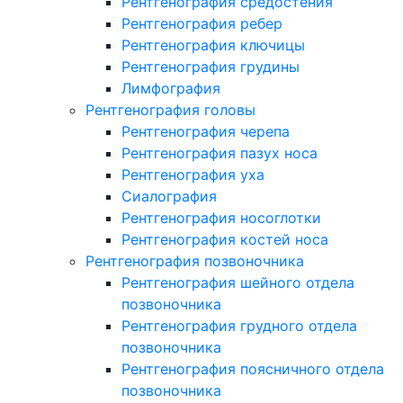
Рентгенография средостения
Рентгенография ребер
Рентгенография ключицы
Рентгенография грудины
Лимфография
Рентгенография головы
Рентгенография черепа
Рентгенография пазух носа
Рентгенография уха
Сиалография
Рентгенография носоглотки
Рентгенография костей носа
Рентгенография позвоночника
Рентгенография шейного отдела
позвоночника
Рентгенография грудного отдела
позвоночника
Рентгенография поясничного отдела
позвоночника