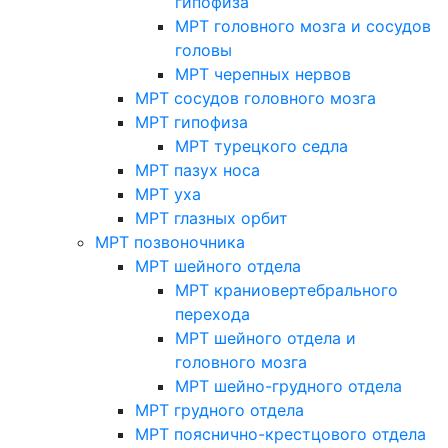
гипофиза
МРТ головного мозга и сосудов
головы
МРТ черепных нервов
МРТ сосудов головного мозга
МРТ гипофиза
МРТ турецкого седла
МРТ пазух носа
МРТ уха
МРТ глазных орбит
МРТ позвоночника
МРТ шейного отдела
МРТ краниовертебрального
перехода
МРТ шейного отдела и
головного мозга
МРТ шейно-грудного отдела
МРТ грудного отдела
МРТ пояснично-крестцового отдела