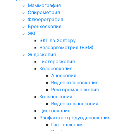
Маммография
Спирометрия
Флюорография
Бронхоскопия
ЭКГ
ЭКГ по Холтеру
Велоэргометрия (ВЭМ)
Эндоскопия
Гистероскопия
Колоноскопия
Аноскопия
Видеоколоноскопия
Ректороманоскопия
Кольпоскопия
Видеокольпоскопия
Цистоскопия
Эзофагогастродуоденоскопия
Гастроскопия