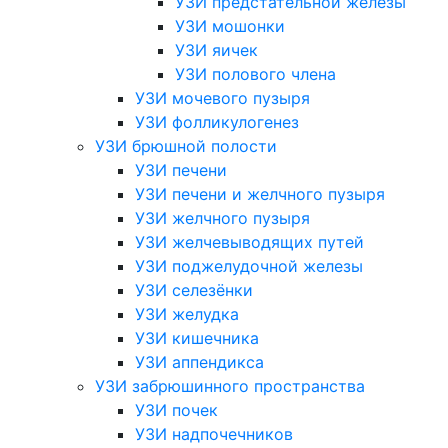
УЗИ предстательной железы
УЗИ мошонки
УЗИ яичек
УЗИ полового члена
УЗИ мочевого пузыря
УЗИ фолликулогенез
УЗИ брюшной полости
УЗИ печени
УЗИ печени и желчного пузыря
УЗИ желчного пузыря
УЗИ желчевыводящих путей
УЗИ поджелудочной железы
УЗИ селезёнки
УЗИ желудка
УЗИ кишечника
УЗИ аппендикса
УЗИ забрюшинного пространства
УЗИ почек
УЗИ надпочечников