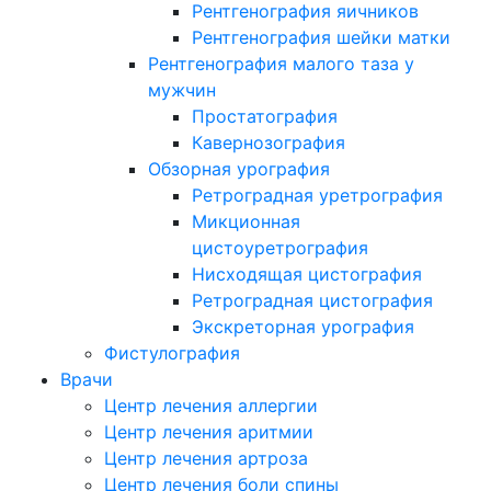
Рентгенография яичников
Рентгенография шейки матки
Рентгенография малого таза у
мужчин
Простатография
Кавернозография
Обзорная урография
Ретроградная уретрография
Микционная
цистоуретрография
Нисходящая цистография
Ретроградная цистография
Экскреторная урография
Фистулография
Врачи
Центр лечения аллергии
Центр лечения аритмии
Центр лечения артроза
Центр лечения боли спины