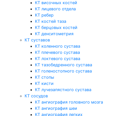
КТ височных костей
КТ лицевого отдела
КТ ребер
КТ костей таза
КТ берцовых костей
КТ денситометрия
КТ суставов
КТ коленного сустава
КТ плечевого сустава
КТ локтевого сустава
КТ тазобедренного сустава
КТ голеностопного сустава
КТ стопы
КТ кисти
КТ лучезапястного сустава
КТ сосудов
КТ ангиография головного мозга
КТ ангиография шеи
КТ ангиография легких