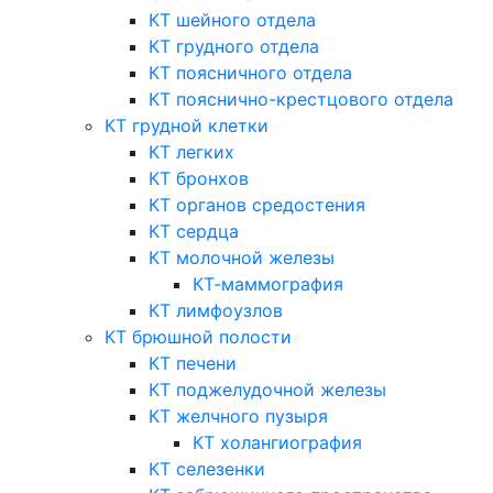
КТ шейного отдела
КТ грудного отдела
КТ поясничного отдела
КТ пояснично-крестцового отдела
КТ грудной клетки
КТ легких
КТ бронхов
КТ органов средостения
КТ сердца
КТ молочной железы
КТ-маммография
КТ лимфоузлов
КТ брюшной полости
КТ печени
КТ поджелудочной железы
КТ желчного пузыря
КТ холангиография
КТ селезенки