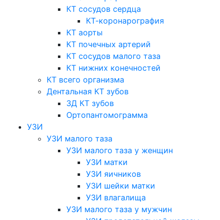
КТ сосудов сердца
КТ-коронарография
КТ аорты
КТ почечных артерий
КТ сосудов малого таза
КТ нижних конечностей
КТ всего организма
Дентальная КТ зубов
3Д КТ зубов
Ортопантомограмма
УЗИ
УЗИ малого таза
УЗИ малого таза у женщин
УЗИ матки
УЗИ яичников
УЗИ шейки матки
УЗИ влагалища
УЗИ малого таза у мужчин