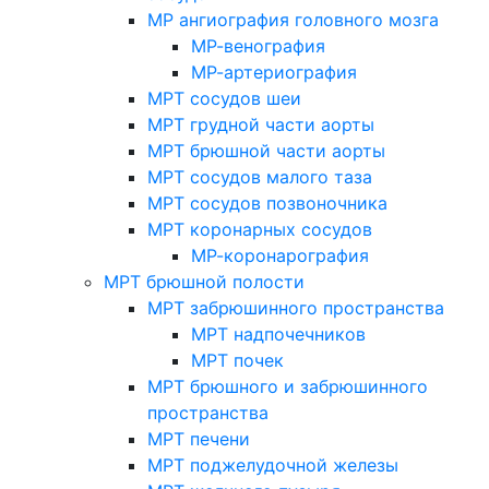
МР ангиография головного мозга
МР-венография
МР-артериография
МРТ сосудов шеи
МРТ грудной части аорты
МРТ брюшной части аорты
МРТ сосудов малого таза
МРТ сосудов позвоночника
МРТ коронарных сосудов
МР-коронарография
МРТ брюшной полости
МРТ забрюшинного пространства
МРТ надпочечников
МРТ почек
МРТ брюшного и забрюшинного
пространства
МРТ печени
МРТ поджелудочной железы