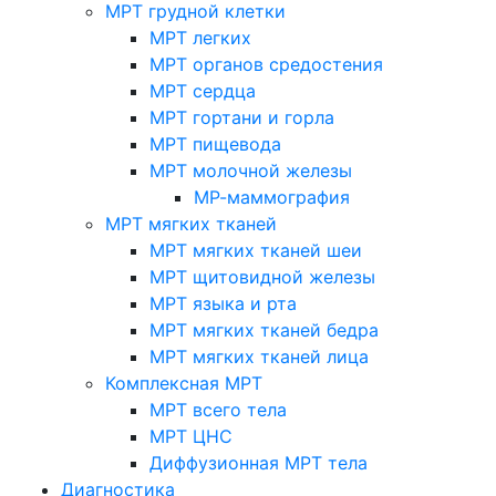
МРТ грудной клетки
МРТ легких
МРТ органов средостения
МРТ сердца
МРТ гортани и горла
МРТ пищевода
МРТ молочной железы
МР-маммография
МРТ мягких тканей
МРТ мягких тканей шеи
МРТ щитовидной железы
МРТ языка и рта
МРТ мягких тканей бедра
МРТ мягких тканей лица
Комплексная МРТ
МРТ всего тела
МРТ ЦНС
Диффузионная МРТ тела
Диагностика